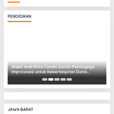
PENDIDIKAN
Wakil Wali Kota Cimahi Soroti Pentingnya
Y
Improvisasi untuk Keberlanjutan Dunia
S
Pendidikan
A
JAWA BARAT