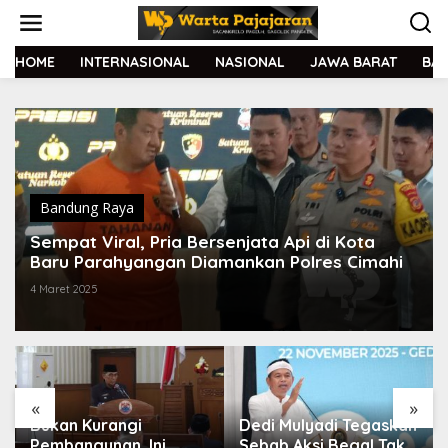
L
e
w
a
HOME
INTERNASIONAL
NASIONAL
JAWA BARAT
BA
t
i
k
e
k
o
n
t
Bandung Raya
e
Sempat Viral, Pria Bersenjata Api di Kota
n
Baru Parahyangan Diamankan Polres Cimahi
4 Maret 2025
«
»
Bukan Kurangi
Dedi Mulyadi Tegaskan
Pembangunan, Ini
Sebab Aksi Begal Tak