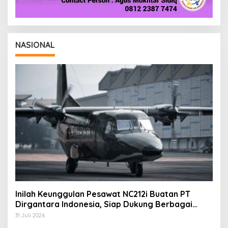
NASIONAL
Inilah Keunggulan Pesawat NC212i Buatan PT
Dirgantara Indonesia, Siap Dukung Berbagai
Operasi TNI
31 Juli 2026