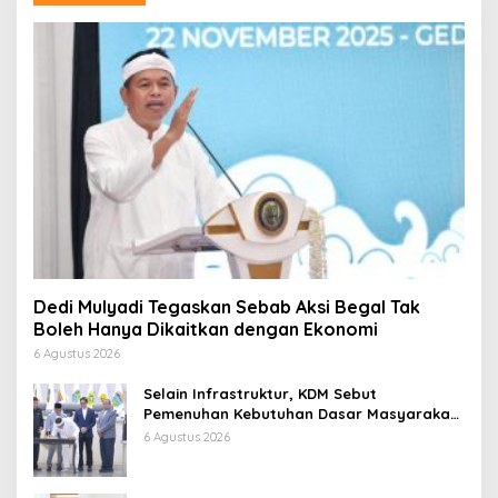
Dedi Mulyadi Tegaskan Sebab Aksi Begal Tak
Boleh Hanya Dikaitkan dengan Ekonomi
6 Agustus 2026
Selain Infrastruktur, KDM Sebut
Pemenuhan Kebutuhan Dasar Masyarakat
Jadi Fokus APBD Jabar 2027
6 Agustus 2026