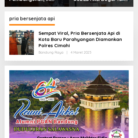
Alasan Pemkot Cimahi
Boleh Hanya Dikaitkan
Lakukan Pengurangan
dengan Ekonomi
Belanja Daerah
pria bersenjata api
Sempat Viral, Pria Bersenjata Api di
Kota Baru Parahyangan Diamankan
Polres Cimahi
Bandung Raya
|
4 Maret 2025
O
L
E
H
R
E
D
A
K
S
I