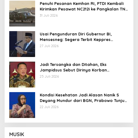
Penuhi Pesanan Kemhan RI, PTDI Kembali
Kirimkan Pesawat NC212i ke Pangkalan TNI
AU
31 Juli 2026
Usai Pengunduran Diri Gubernur BI,
Mensesneg: Segera Terbit Keppres
Pemberhentian dengan Hormat
27 Juli 2026
Jadi Tersangka dan Ditahan, Eks
Jampidsus Sebut Dirinya Korban
Kriminalisasi
25 Juli 2026
Kondisi Kesehatan Jadi Alasan Nanik S
Deyang Mundur dari BGN, Prabowo Tunjuk
Wamentan Sudaryono
22 Juli 2026
MUSIK