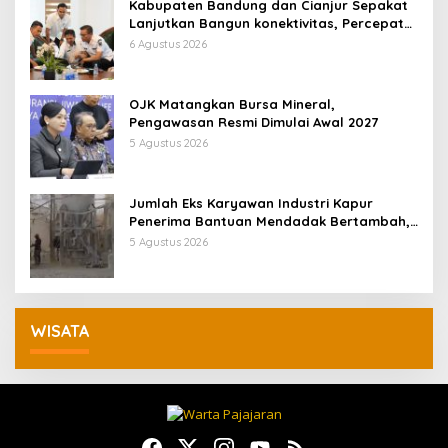
Kabupaten Bandung dan Cianjur Sepakat
Lanjutkan Bangun konektivitas, Percepat
Pertumbuhan Ekonomi Daerah
6 Agustus 2026
OJK Matangkan Bursa Mineral,
Pengawasan Resmi Dimulai Awal 2027
5 Agustus 2026
Jumlah Eks Karyawan Industri Kapur
Penerima Bantuan Mendadak Bertambah,
KDM: Kita Identifikasi
5 Agustus 2026
WISATA