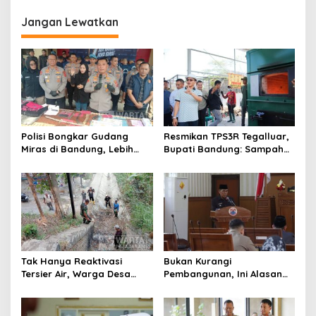
Polisi
Jangan Lewatkan
Polisi Bongkar Gudang
Resmikan TPS3R Tegalluar,
Miras di Bandung, Lebih
Bupati Bandung: Sampah
dari Enam Ribu Botol Disita
Bukan Hanya Urusan
Pemerintah
Tak Hanya Reaktivasi
Bukan Kurangi
Tersier Air, Warga Desa
Pembangunan, Ini Alasan
Ciburuy Inginkan Jalan
Pemkot Cimahi Lakukan
Alternatif di Padalarang
Pengurangan Belanja
Daerah