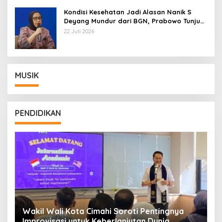
Kondisi Kesehatan Jadi Alasan Nanik S
Deyang Mundur dari BGN, Prabowo Tunjuk
Wamentan Sudaryono
22 Juli 2026
MUSIK
PENDIDIKAN
Wakil Wali Kota Cimahi Soroti Pentingnya
Y
Improvisasi untuk Keberlanjutan Dunia
S