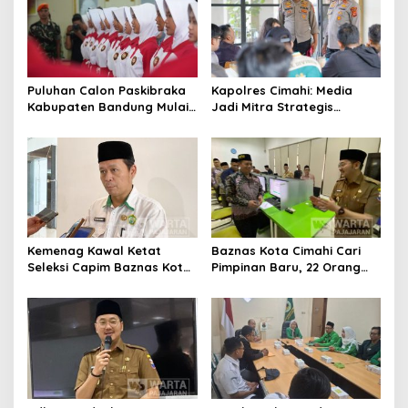
Puluhan Calon Paskibraka
Kapolres Cimahi: Media
Kabupaten Bandung Mulai
Jadi Mitra Strategis
Ikuti Pemusatan Latihan
Bangun Kepercayaan
Publik
Kemenag Kawal Ketat
Baznas Kota Cimahi Cari
Seleksi Capim Baznas Kota
Pimpinan Baru, 22 Orang
Cimahi: Kita Ingin
Ikuti Seleksi
Komisioner Baznas
Berintegritas