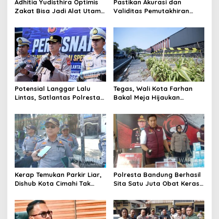
Adhitia Yudisthira Optimis
Pastikan Akurasi dan
Zakat Bisa Jadi Alat Utama
Validitas Pemutakhiran
Selesaikan Masalah Sosial
Data Parpol, Bawaslu Kota
Kota Cimahi
Cimahi Lakukan
Pengawasan
Potensial Langgar Lalu
Tegas, Wali Kota Farhan
Lintas, Satlantas Polresta
Bakal Meja Hijaukan
Bandung Tindak Ribuan
Penebang Pohon di Jalan
Motor Berknalpot Brong
Riau
Kerap Temukan Parkir Liar,
Polresta Bandung Berhasil
Dishub Kota Cimahi Tak
Sita Satu Juta Obat Keras
Henti Lakukan Edukasi dan
Serta Ungkap Ratusan
Pembinaan
Kasus Narkoba