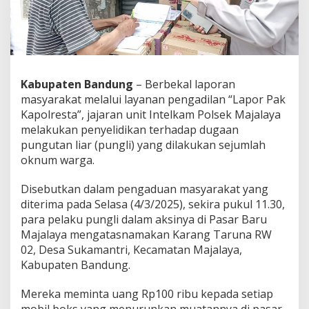
o
n
L
a
p
o
r
Kabupaten Bandung
– Berbekal laporan
a
masyarakat melalui layanan pengadilan “Lapor Pak
n
Kapolresta”, jajaran unit Intelkam Polsek Majalaya
W
melakukan penyelidikan terhadap dugaan
a
r
pungutan liar (pungli) yang dilakukan sejumlah
g
oknum warga.
a
A
Disebutkan dalam pengaduan masyarakat yang
t
diterima pada Selasa (4/3/2025), sekira pukul 11.30,
a
s
para pelaku pungli dalam aksinya di Pasar Baru
D
Majalaya mengatasnamakan Karang Taruna RW
u
02, Desa Sukamantri, Kecamatan Majalaya,
g
Kabupaten Bandung.
a
a
n
Mereka meminta uang Rp100 ribu kepada setiap
P