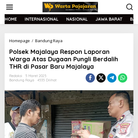
L
e
w
a
HOME
INTERNASIONAL
NASIONAL
JAWA BARAT
BA
t
i
k
Homepage
/
Bandung Raya
P
e
o
k
Polsek Majalaya Respon Laporan
l
o
s
n
Warga Atas Dugaan Pungli Berdalih
e
t
THR di Pasar Baru Majalaya
k
e
M
n
Redaksi
5 Maret 2025
a
Bandung Raya
4535 Dilihat
j
a
l
a
y
a
R
e
s
p