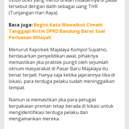
mobil boks yang menurunkan muatannya di pasar
u
tersebut dengan dalih sebagai uang THR
n
(Tunjangan Hari Raya).
g
l
i
Baca juga:
Begini Kata Wawalkot Cimahi
B
Tanggapi Kritik DPRD Bandung Barat Soal
e
Perluasan Wilayah
r
d
Menurut Kapolsek Majalaya Kompol Suyatno,
a
l
berdasarkan penyelidikan awal, pihaknya
i
memastikan jika praktek pungli oleh sejumlah
h
oknum masyarakat di Pasar Baru Majalaya itu
T
benar terjadi. Hanya saja ketika jajarannya tiba di
H
R
lokasi, para terduga pelaku sudah meninggalkan
d
tempat.
i
P
Namun ia memastikan jika para petugas
a
berpakaian preman tetap berada di lokasi untuk
s
a
mengidentifikasi terduga pelaku dan
r
mengamankan mereka.
B
a