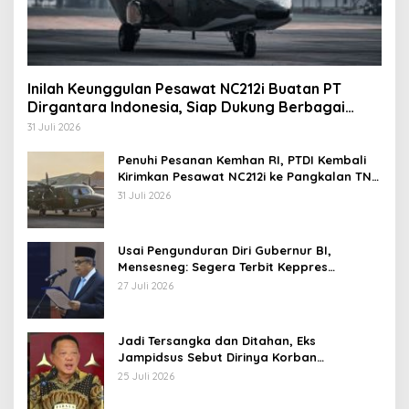
Inilah Keunggulan Pesawat NC212i Buatan PT
Dirgantara Indonesia, Siap Dukung Berbagai
Operasi TNI
31 Juli 2026
Penuhi Pesanan Kemhan RI, PTDI Kembali
Kirimkan Pesawat NC212i ke Pangkalan TNI
AU
31 Juli 2026
Usai Pengunduran Diri Gubernur BI,
Mensesneg: Segera Terbit Keppres
Pemberhentian dengan Hormat
27 Juli 2026
Jadi Tersangka dan Ditahan, Eks
Jampidsus Sebut Dirinya Korban
Kriminalisasi
25 Juli 2026