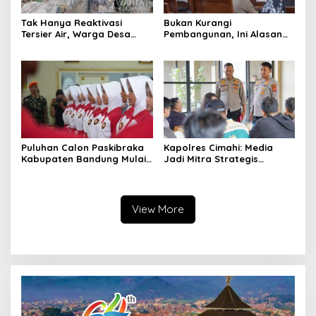
Tak Hanya Reaktivasi
Bukan Kurangi
Tersier Air, Warga Desa
Pembangunan, Ini Alasan
Ciburuy Inginkan Jalan
Pemkot Cimahi Lakukan
Alternatif di Padalarang
Pengurangan Belanja
Daerah
Puluhan Calon Paskibraka
Kapolres Cimahi: Media
Kabupaten Bandung Mulai
Jadi Mitra Strategis
Ikuti Pemusatan Latihan
Bangun Kepercayaan
Publik
View More