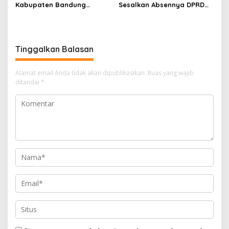
Kabupaten Bandung
Sesalkan Absennya DPRD
Dibangun Oktober 2026,
dalam Dialog Pembahasan
Siap Tampung Dua Ribu
Rebranding RSUD Cibabat
Siswa
Tinggalkan Balasan
Alamat email Anda tidak akan dipublikasikan.
Ruas yang wajib
ditandai
*