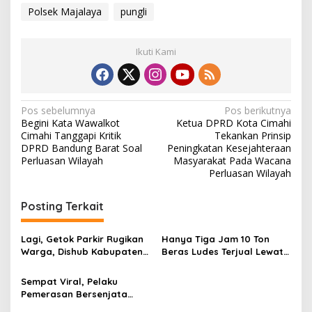
Polsek Majalaya
pungli
Ikuti Kami
N
Pos sebelumnya
Pos berikutnya
Begini Kata Wawalkot
Ketua DPRD Kota Cimahi
a
Cimahi Tanggapi Kritik
Tekankan Prinsip
v
DPRD Bandung Barat Soal
Peningkatan Kesejahteraan
Perluasan Wilayah
Masyarakat Pada Wacana
i
Perluasan Wilayah
g
Posting Terkait
a
s
Lagi, Getok Parkir Rugikan
Hanya Tiga Jam 10 Ton
i
Warga, Dishub Kabupaten
Beras Ludes Terjual Lewat
p
Bandung Tanggapi Begini
Gerakan Pangan Murah
Polsek Majalaya
Sempat Viral, Pelaku
o
Pemerasan Bersenjata
s
Tajam di Majalaya Dibekuk