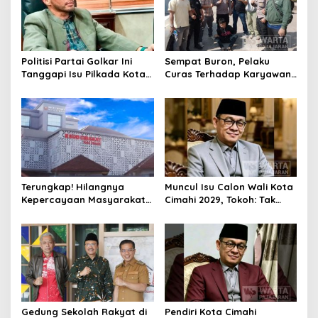
Politisi Partai Golkar Ini
Sempat Buron, Pelaku
Tanggapi Isu Pilkada Kota
Curas Terhadap Karyawan
Cimahi 2029: Terlalu Dini
Pabrik di Majalaya Berhasil
Ditangkap Polisi
Terungkap! Hilangnya
Muncul Isu Calon Wali Kota
Kepercayaan Masyarakat
Cimahi 2029, Tokoh: Tak
Latarbelakangi Rencana
Cukup Hanya Bermodal
Rebranding RSUD Cibabat
Legitimasi Parpol
Gedung Sekolah Rakyat di
Pendiri Kota Cimahi