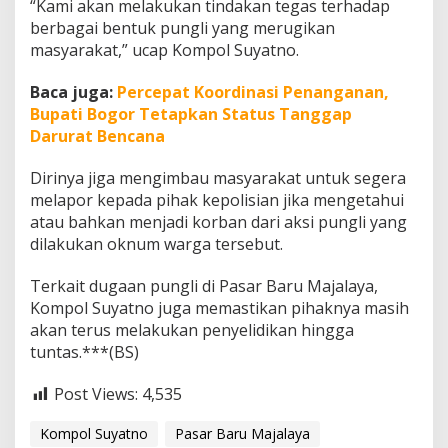
“Kami akan melakukan tindakan tegas terhadap
r
berbagai bentuk pungli yang merugikan
u
M
masyarakat,” ucap Kompol Suyatno.
a
j
Baca juga:
Percepat Koordinasi Penanganan,
a
Bupati Bogor Tetapkan Status Tanggap
l
Darurat Bencana
a
y
a
Dirinya jiga mengimbau masyarakat untuk segera
melapor kepada pihak kepolisian jika mengetahui
atau bahkan menjadi korban dari aksi pungli yang
dilakukan oknum warga tersebut.
Terkait dugaan pungli di Pasar Baru Majalaya,
Kompol Suyatno juga memastikan pihaknya masih
akan terus melakukan penyelidikan hingga
tuntas.***(BS)
Post Views:
4,535
Kompol Suyatno
Pasar Baru Majalaya