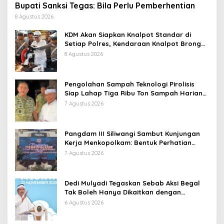
Bupati Sanksi Tegas: Bila Perlu Pemberhentian
8 Agustus 2026
KDM Akan Siapkan Knalpot Standar di
Setiap Polres, Kendaraan Knalpot Brong
Tertangkap Langsung Ganti
8 Agustus 2026
Pengolahan Sampah Teknologi Pirolisis
Siap Lahap Tiga Ribu Ton Sampah Harian
Jawa Barat
7 Agustus 2026
Pangdam III Siliwangi Sambut Kunjungan
Kerja Menkopolkam: Bentuk Perhatian
Pemerintah
7 Agustus 2026
Dedi Mulyadi Tegaskan Sebab Aksi Begal
Tak Boleh Hanya Dikaitkan dengan
Ekonomi
6 Agustus 2026