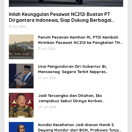
Inilah Keunggulan Pesawat NC212i Buatan PT
Dirgantara Indonesia, Siap Dukung Berbagai
Operasi TNI
31 Juli 2026
Penuhi Pesanan Kemhan RI, PTDI Kembali
Kirimkan Pesawat NC212i ke Pangkalan TNI
AU
31 Juli 2026
Usai Pengunduran Diri Gubernur BI,
Mensesneg: Segera Terbit Keppres
Pemberhentian dengan Hormat
27 Juli 2026
Jadi Tersangka dan Ditahan, Eks
Jampidsus Sebut Dirinya Korban
Kriminalisasi
25 Juli 2026
Kondisi Kesehatan Jadi Alasan Nanik S
Deyang Mundur dari BGN, Prabowo Tunjuk