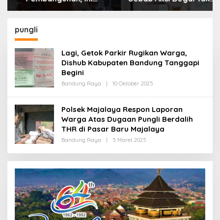
Alasan Pemkot Cimahi
Boleh Hanya Dikaitkan
Lakukan Pengurangan
dengan Ekonomi
Belanja Daerah
pungli
Lagi, Getok Parkir Rugikan Warga,
Dishub Kabupaten Bandung Tanggapi
Begini
Bandung Raya
|
10 Oktober 2025
O
L
E
H
Polsek Majalaya Respon Laporan
R
Warga Atas Dugaan Pungli Berdalih
E
D
THR di Pasar Baru Majalaya
A
K
Bandung Raya
|
5 Maret 2025
O
S
L
I
E
H
R
E
D
A
K
S
I