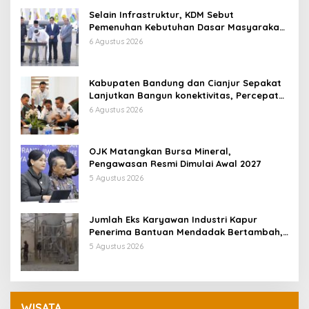
Selain Infrastruktur, KDM Sebut
Pemenuhan Kebutuhan Dasar Masyarakat
Jadi Fokus APBD Jabar 2027
6 Agustus 2026
Kabupaten Bandung dan Cianjur Sepakat
Lanjutkan Bangun konektivitas, Percepat
Pertumbuhan Ekonomi Daerah
6 Agustus 2026
OJK Matangkan Bursa Mineral,
Pengawasan Resmi Dimulai Awal 2027
5 Agustus 2026
Jumlah Eks Karyawan Industri Kapur
Penerima Bantuan Mendadak Bertambah,
KDM: Kita Identifikasi
5 Agustus 2026
WISATA