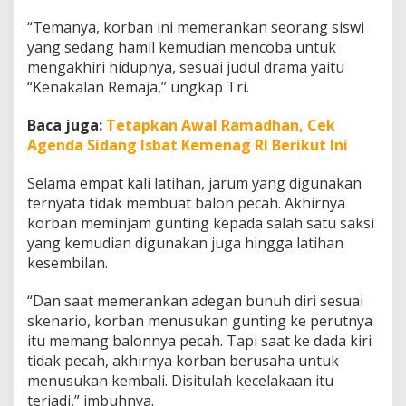
a
“Temanya, korban ini memerankan seorang siswi
n
D
yang sedang hamil kemudian mencoba untuk
r
mengakhiri hidupnya, sesuai judul drama yaitu
a
“Kenakalan Remaja,” ungkap Tri.
m
a
Baca juga:
Tetapkan Awal Ramadhan, Cek
S
e
Agenda Sidang Isbat Kemenag RI Berikut Ini
k
o
Selama empat kali latihan, jarum yang digunakan
l
ternyata tidak membuat balon pecah. Akhirnya
a
korban meminjam gunting kepada salah satu saksi
h
yang kemudian digunakan juga hingga latihan
kesembilan.
“Dan saat memerankan adegan bunuh diri sesuai
skenario, korban menusukan gunting ke perutnya
itu memang balonnya pecah. Tapi saat ke dada kiri
tidak pecah, akhirnya korban berusaha untuk
menusukan kembali. Disitulah kecelakaan itu
terjadi,” imbuhnya.