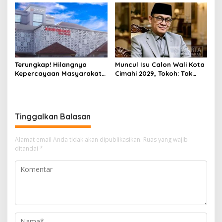
Ditangkap Polisi
Terungkap! Hilangnya
Muncul Isu Calon Wali Kota
Kepercayaan Masyarakat
Cimahi 2029, Tokoh: Tak
Latarbelakangi Rencana
Cukup Hanya Bermodal
Rebranding RSUD Cibabat
Legitimasi Parpol
Tinggalkan Balasan
Alamat email Anda tidak akan dipublikasikan.
Ruas yang wajib
ditandai
*