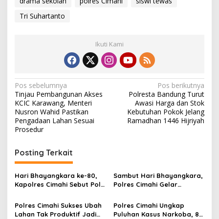
drama sekolah
polres Cimahi
siswi tewas
Tri Suhartanto
Ikuti Kami
N
Pos sebelumnya
Pos berikutnya
Tinjau Pembangunan Akses
Polresta Bandung Turut
a
KCIC Karawang, Menteri
Awasi Harga dan Stok
v
Nusron Wahid Pastikan
Kebutuhan Pokok Jelang
Pengadaan Lahan Sesuai
Ramadhan 1446 Hijriyah
i
Prosedur
g
Posting Terkait
a
s
Hari Bhayangkara ke-80,
Sambut Hari Bhayangkara,
i
Kapolres Cimahi Sebut Polri
Polres Cimahi Gelar
p
Terima Kado Undang-
Turnamen E-sport: Dorong
Undang Terbaru
Generasi Muda Bertalenta
Polres Cimahi Sukses Ubah
Polres Cimahi Ungkap
o
kompetitif
Lahan Tak Produktif Jadi
Puluhan Kasus Narkoba, 80