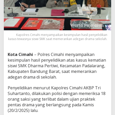
k
a
n
K
e
s
i
m
Kapolres Cimahi menyampaikan kesimpulan hasil penyelidikan
p
kasus tewasnya siswi SMK saat memerankan adegan drama sekolah.
u
l
a
Kota Cimahi
– Polres Cimahi menyampaikan
n
kesimpulan hasil penyelidikan atas kasus kematian
P
siswi SMK Dharma Pertiwi, Kecamatan Padalarang,
e
Kabupaten Bandung Barat, saat memerankan
n
y
adegan drama di sekolah.
e
l
Penyelidikan menurut Kapolres Cimahi AKBP Tri
i
Suhartanto, dilakukan polisi dengan memeriksa 18
d
orang saksi yang terlibat dalam ujian praktek
i
k
pentas drama yang berlangsung pada Kamis
a
(20/2/2025) lalu.
n