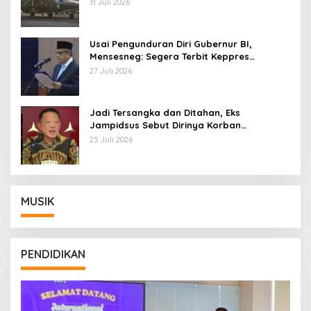
AU
31 Juli 2026
Usai Pengunduran Diri Gubernur BI,
Mensesneg: Segera Terbit Keppres
Pemberhentian dengan Hormat
27 Juli 2026
Jadi Tersangka dan Ditahan, Eks
Jampidsus Sebut Dirinya Korban
Kriminalisasi
25 Juli 2026
MUSIK
PENDIDIKAN