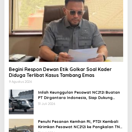
Begini Respon Dewan Etik Golkar Soal Kader
Diduga Terlibat Kasus Tambang Emas
9 Agustus 2026
Inilah Keunggulan Pesawat NC212i Buatan
PT Dirgantara Indonesia, Siap Dukung
Berbagai Operasi TNI
31 Juli 2026
Penuhi Pesanan Kemhan RI, PTDI Kembali
Kirimkan Pesawat NC212i ke Pangkalan TNI