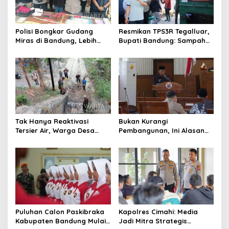
Polisi Bongkar Gudang
Resmikan TPS3R Tegalluar,
Miras di Bandung, Lebih
Bupati Bandung: Sampah
dari Enam Ribu Botol Disita
Bukan Hanya Urusan
Pemerintah
Tak Hanya Reaktivasi
Bukan Kurangi
Tersier Air, Warga Desa
Pembangunan, Ini Alasan
Ciburuy Inginkan Jalan
Pemkot Cimahi Lakukan
Alternatif di Padalarang
Pengurangan Belanja
Daerah
Puluhan Calon Paskibraka
Kapolres Cimahi: Media
Kabupaten Bandung Mulai
Jadi Mitra Strategis