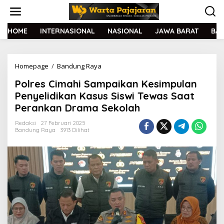
L
e
w
a
HOME
INTERNASIONAL
NASIONAL
JAWA BARAT
BA
t
i
k
Homepage
/
Bandung Raya
P
e
o
k
Polres Cimahi Sampaikan Kesimpulan
l
o
r
n
Penyelidikan Kasus Siswi Tewas Saat
e
t
Perankan Drama Sekolah
s
e
C
n
Redaksi
27 Februari 2025
i
Bandung Raya
3913 Dilihat
m
a
h
i
S
a
m
p
a
i