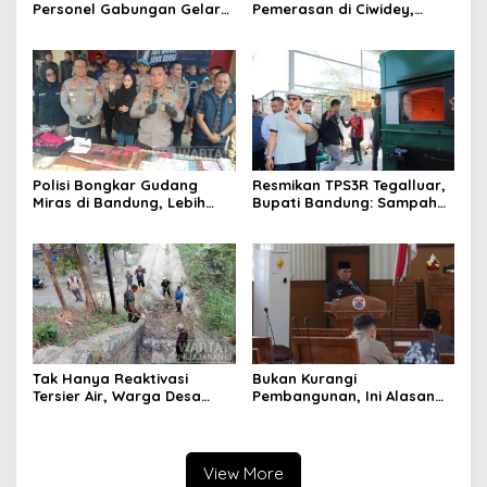
Personel Gabungan Gelar
Pemerasan di Ciwidey,
Apel, Lanjut Patroli Skala
Polisi Tangkap Dua terduga
Besar Kabupaten Bandung
Pelaku
Polisi Bongkar Gudang
Resmikan TPS3R Tegalluar,
Miras di Bandung, Lebih
Bupati Bandung: Sampah
dari Enam Ribu Botol Disita
Bukan Hanya Urusan
Pemerintah
Tak Hanya Reaktivasi
Bukan Kurangi
Tersier Air, Warga Desa
Pembangunan, Ini Alasan
Ciburuy Inginkan Jalan
Pemkot Cimahi Lakukan
Alternatif di Padalarang
Pengurangan Belanja
Daerah
View More