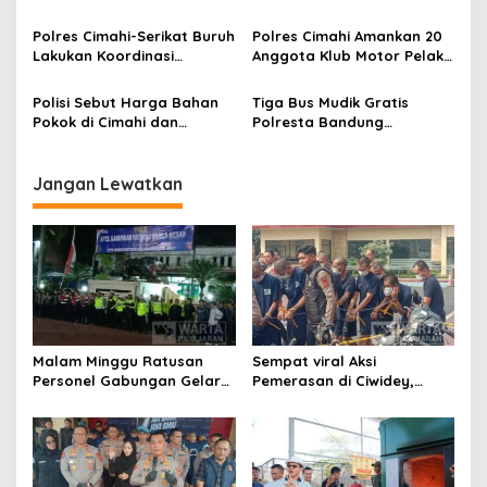
s
Sentra Jagung, Bidik
Orang Tersangka
Produksi 2.500 Ton
Polres Cimahi-Serikat Buruh
Polres Cimahi Amankan 20
Lakukan Koordinasi
Anggota Klub Motor Pelaku
Persiapan Perayaan May
Pengeroyokan di Batas
Day di Jakarta
Kota
Polisi Sebut Harga Bahan
Tiga Bus Mudik Gratis
Pokok di Cimahi dan
Polresta Bandung
Bandung Barat Stabil
Diberangkatkan
Jelang Lebaran 2026
Jangan Lewatkan
Malam Minggu Ratusan
Sempat viral Aksi
Personel Gabungan Gelar
Pemerasan di Ciwidey,
Apel, Lanjut Patroli Skala
Polisi Tangkap Dua terduga
Besar Kabupaten Bandung
Pelaku