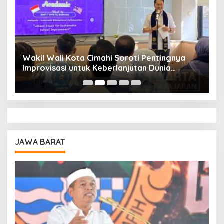
Wakil Wali Kota Cimahi Soroti Pentingnya
Y
Improvisasi untuk Keberlanjutan Dunia
S
Pendidikan
A
JAWA BARAT