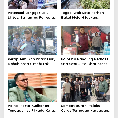
Potensial Langgar Lalu
Tegas, Wali Kota Farhan
Lintas, Satlantas Polresta
Bakal Meja Hijaukan
Bandung Tindak Ribuan
Penebang Pohon di Jalan
Motor Berknalpot Brong
Riau
Kerap Temukan Parkir Liar,
Polresta Bandung Berhasil
Dishub Kota Cimahi Tak
Sita Satu Juta Obat Keras
Henti Lakukan Edukasi dan
Serta Ungkap Ratusan
Pembinaan
Kasus Narkoba
Politisi Partai Golkar Ini
Sempat Buron, Pelaku
Tanggapi Isu Pilkada Kota
Curas Terhadap Karyawan
Cimahi 2029: Terlalu Dini
Pabrik di Majalaya Berhasil