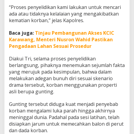
K
“Proses penyelidikan kami lakukan untuk mencari
a
ada atau tidaknya kelalaian yang mengakibatkan
s
u
kematian korban,” jelas Kapolres.
s
S
Baca juga:
Tinjau Pembangunan Akses KCIC
i
Karawang, Menteri Nusron Wahid Pastikan
s
Pengadaan Lahan Sesuai Prosedur
w
i
T
Diakui Tri, selama proses penyelidikan
e
berlangsung, pihaknya menemukan sejumlah fakta
w
yang merujuk pada kesimpulan, bahwa dalam
a
melakukan adegan bunuh diri sesuai skenario
s
S
drama tersebut, korban menggunakan properti
a
asli berupa gunting.
a
t
Gunting tersebut diduga kuat menjadi penyebab
P
korban mengalami luka parah hingga akhirnya
e
r
meninggal dunia. Padahal pada sesi latihan, telah
a
disiapkan jarum untuk memecahkan balon di perut
n
dan dada korban.
k