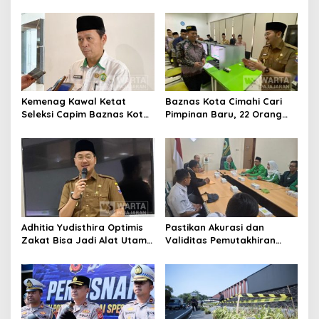
Ikuti Pemusatan Latihan
Bangun Kepercayaan
Publik
Kemenag Kawal Ketat
Baznas Kota Cimahi Cari
Seleksi Capim Baznas Kota
Pimpinan Baru, 22 Orang
Cimahi: Kita Ingin
Ikuti Seleksi
Komisioner Baznas
Berintegritas
Adhitia Yudisthira Optimis
Pastikan Akurasi dan
Zakat Bisa Jadi Alat Utama
Validitas Pemutakhiran
Selesaikan Masalah Sosial
Data Parpol, Bawaslu Kota
Kota Cimahi
Cimahi Lakukan
Pengawasan