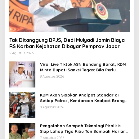
Tak Ditanggung BPJS, Dedi Mulyadi Jamin Biaya
RS Korban Kejahatan Dibayar Pemprov Jabar
9 Agustus 2026
Viral Live Tiktok ASN Bandung Barat, KDM
Minta Bupati Sanksi Tegas: Bila Perlu
Pemberhentian
8 Agustus 2026
KDM Akan Siapkan Knalpot Standar di
Setiap Polres, Kendaraan Knalpot Brong
Tertangkap Langsung Ganti
8 Agustus 2026
Pengolahan Sampah Teknologi Pirolisis
Siap Lahap Tiga Ribu Ton Sampah Harian
Jawa Barat
7 Agustus 2026