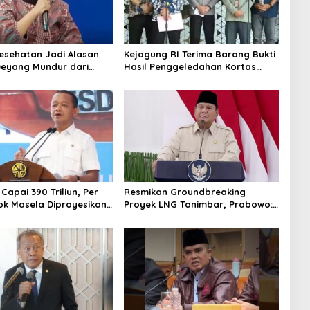
Kesehatan Jadi Alasan
Kejagung RI Terima Barang Bukti
Deyang Mundur dari
Hasil Penggeledahan Kortas
abowo Tunjuk Wamentan
Tipidkor Usai Tes Keaslian
no
 Capai 390 Triliun, Per
Resmikan Groundbreaking
ok Masela Diproyesikan
Proyek LNG Tanimbar, Prabowo:
 9,5 Juta Ton LNG
Sudah Kita Nantikan 28 Tahun