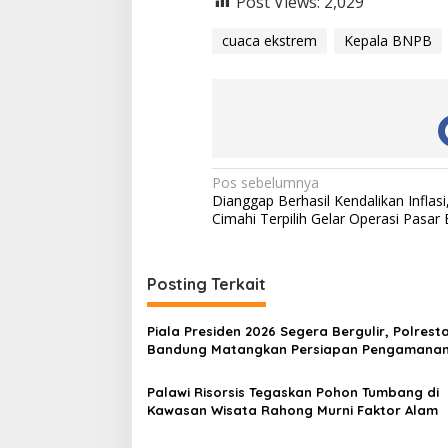
Post Views:
2,029
cuaca ekstrem
Kepala BNPB
N
Pos sebelumnya
Dianggap Berhasil Kendalikan Inflasi
a
Cimahi Terpilih Gelar Operasi Pasar 
v
i
Posting Terkait
g
a
Piala Presiden 2026 Segera Bergulir, Polrest
s
Bandung Matangkan Persiapan Pengamana
i
Palawi Risorsis Tegaskan Pohon Tumbang di
p
Kawasan Wisata Rahong Murni Faktor Alam
o