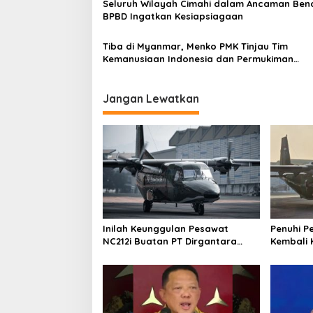
Seluruh Wilayah Cimahi dalam Ancaman Ben
s
BPBD Ingatkan Kesiapsiagaan
Tiba di Myanmar, Menko PMK Tinjau Tim
Kemanusiaan Indonesia dan Permukiman
Terdampak Gempa
Jangan Lewatkan
Inilah Keunggulan Pesawat
Penuhi P
NC212i Buatan PT Dirgantara
Kembali 
Indonesia, Siap Dukung Berbagai
ke Pangk
Operasi TNI