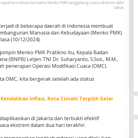
 rapat koordinasi bersama Menko PMK tanggulangi cuaca ekstrem akhir
tahun.
erjadi di beberapa daerah di Indonesia membuat
Pembangunan Manusia dan Kebudayaan (Menko PMK)
lasa (10/12/2024).
ipimpin Menko PMK Pratikno itu, Kepala Badan
a (BNPB) Letjen TNI Dr. Suharyanto, S.Sos., M.M.,
h penerapan Operasi Modifikasi Cuaca (OMC).
ta OMC, kita bergerak setelah ada status
Kendalikan Inflasi, Kota Cimahi Terpilih Gelar
aplikasikan di Jakarta dan terbukti efektif
aca ekstrem dalam dua hari terakhir.
ga memaparkan langkah mitigasi yang dilakukan