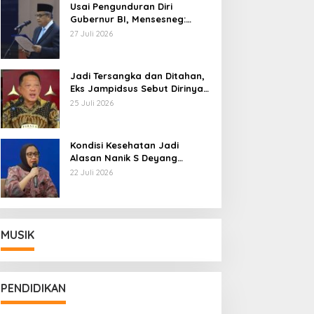
Usai Pengunduran Diri
Gubernur BI, Mensesneg:
Segera Terbit Keppres
27 Juli 2026
Pemberhentian dengan
Hormat
Jadi Tersangka dan Ditahan,
Eks Jampidsus Sebut Dirinya
Korban Kriminalisasi
25 Juli 2026
Kondisi Kesehatan Jadi
Alasan Nanik S Deyang
Mundur dari BGN, Prabowo
22 Juli 2026
Tunjuk Wamentan Sudaryono
MUSIK
PENDIDIKAN