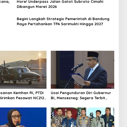
cana,
Hore! Underpass Jalan Gatot Subroto Cimahi
Dibangun Maret 2026
Begini Langkah Strategis Pemerintah di Bandung
Raya Pertahankan TPA Sarimukti Hingga 2027
esanan Kemhan RI, PTDI
Usai Pengunduran Diri Gubernur
Kirimkan Pesawat NC212i
BI, Mensesneg: Segera Terbit
alan TNI AU
Keppres Pemberhentian dengan
Hormat