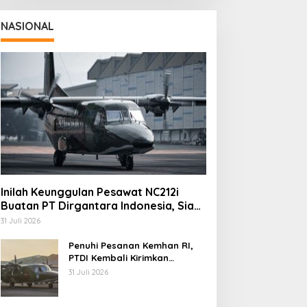
NASIONAL
Inilah Keunggulan Pesawat NC212i
Buatan PT Dirgantara Indonesia, Siap
Dukung Berbagai Operasi TNI
31 Juli 2026
Penuhi Pesanan Kemhan RI,
PTDI Kembali Kirimkan
Pesawat NC212i ke Pangkalan
31 Juli 2026
TNI AU