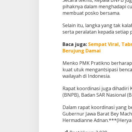
r
pihaknya dalam menghadapi cua
T
membuat posko bersama.
a
h
Selain itu, langka yang tak kal
u
serta peralatan kepada setiap
n
Baca juga:
Sempat Viral, Tab
Berujung Damai
Menko PMK Pratikno berharap, d
kuat utuk mengantsipasi bencan
wailayah di Indonesia.
Rapat koordinasi juga dihadir
(BNPB), Badan SAR Nasional (B
Dalam rapat koordinasi yang b
Gubernur Jawa Barat Bey Mach
Hermadianne Adnan.***(Herya