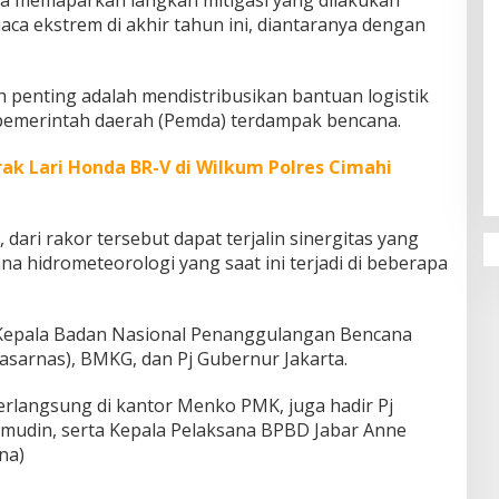
ca ekstrem di akhir tahun ini, diantaranya dengan
ah penting adalah mendistribusikan bantuan logistik
 pemerintah daerah (Pemda) terdampak bencana.
Penguatan Pendidikan Agama dan
Karakter Sekolah Nur Al Rahman
rak Lari Honda BR-V di Wilkum Polres Cimahi
Bikin Sekolah di Malaysia Tertarik
Mempelajarinya
ari rakor tersebut dapat terjalin sinergitas yang
a hidrometeorologi yang saat ini terjadi di beberapa
i Kepala Badan Nasional Penanggulangan Bencana
asarnas), BMKG, dan Pj Gubernur Jakarta.
erlangsung di kantor Menko PMK, juga hadir Pj
mudin, serta Kepala Pelaksana BPBD Jabar Anne
na)