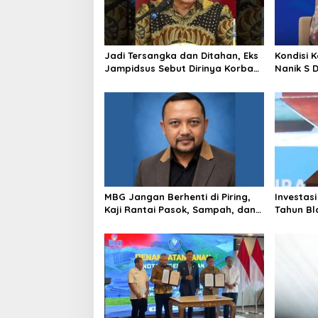
Jadi Tersangka dan Ditahan, Eks
Kondisi 
Jampidsus Sebut Dirinya Korban
Nanik S 
Kriminalisasi
BGN, Pr
Sudaryo
MBG Jangan Berhenti di Piring,
Investasi
Kaji Rantai Pasok, Sampah, dan
Tahun Bl
Nasib Ekonomi Lokal
Produksi