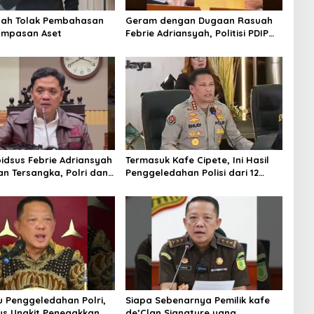
tah Tolak Pembahasan
Geram dengan Dugaan Rasuah
ampasan Aset
Febrie Adriansyah, Politisi PDIP
Minta Eks Jampidsus Dihukum
Mati
idsus Febrie Adriansyah
Termasuk Kafe Cipete, Ini Hasil
an Tersangka, Polri dan
Penggeledahan Polisi dari 12
 Rajut Kongsi
Lokasi
u Penggeledahan Polri,
Siapa Sebenarnya Pemilik kafe
s Ungkit Penegakkan
de’Clan Signature yang