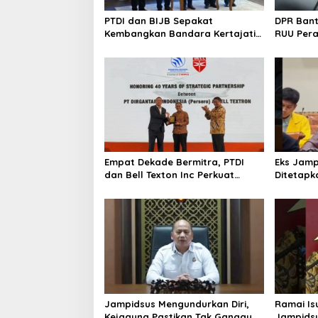
PTDI dan BIJB Sepakat
DPR Ban
Kembangkan Bandara Kertajati
RUU Per
Jadi Pusat Industri
Kedirgantaraan Nasional
Empat Dekade Bermitra, PTDI
Eks Jamp
dan Bell Texton Inc Perkuat
Ditetapk
Kolaborasi Kembangkan Industri
Kejagung
Helikopter
Jampidsus Mengundurkan Diri,
Ramai Is
Kejagung Pastikan Tak Ganggu
Jampidsu