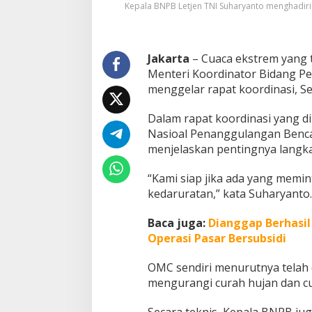
Kepala BNPB Letjen TNI Suharyanto menghadiri
a
c
a
H
Jakarta
– Cuaca ekstrem yang t
a
Menteri Koordinator Bidang 
d
a
menggelar rapat koordinasi, Se
p
i
Dalam rapat koordinasi yang d
C
Nasioal Penanggulangan Bencan
u
menjelaskan pentingnya langka
a
c
a
“Kami siap jika ada yang memin
E
kedaruratan,” kata Suharyanto.
k
s
Baca juga:
Dianggap Berhasil 
t
r
Operasi Pasar Bersubsidi
e
m
OMC sendiri menurutnya telah di
A
mengurangi curah hujan dan cu
k
h
Secara teknis, Kepala BNPB ju
i