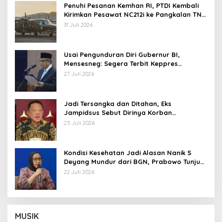
Penuhi Pesanan Kemhan RI, PTDI Kembali
Kirimkan Pesawat NC212i ke Pangkalan TNI
AU
31 Juli 2026
Usai Pengunduran Diri Gubernur BI,
Mensesneg: Segera Terbit Keppres
Pemberhentian dengan Hormat
27 Juli 2026
Jadi Tersangka dan Ditahan, Eks
Jampidsus Sebut Dirinya Korban
Kriminalisasi
25 Juli 2026
Kondisi Kesehatan Jadi Alasan Nanik S
Deyang Mundur dari BGN, Prabowo Tunjuk
Wamentan Sudaryono
22 Juli 2026
MUSIK