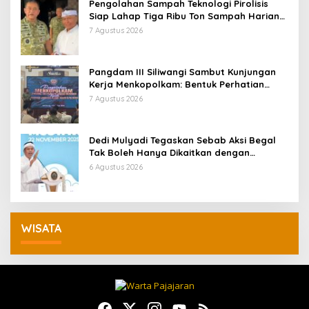
Pengolahan Sampah Teknologi Pirolisis
Siap Lahap Tiga Ribu Ton Sampah Harian
Jawa Barat
7 Agustus 2026
Pangdam III Siliwangi Sambut Kunjungan
Kerja Menkopolkam: Bentuk Perhatian
Pemerintah
7 Agustus 2026
Dedi Mulyadi Tegaskan Sebab Aksi Begal
Tak Boleh Hanya Dikaitkan dengan
Ekonomi
6 Agustus 2026
WISATA