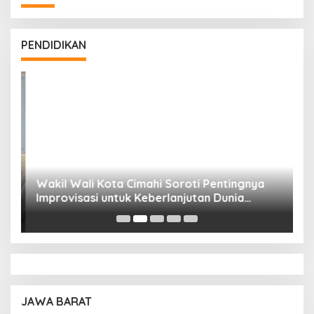
PENDIDIKAN
Wakil Wali Kota Cimahi Soroti Pentingnya
Y
Improvisasi untuk Keberlanjutan Dunia
S
Pendidikan
A
JAWA BARAT