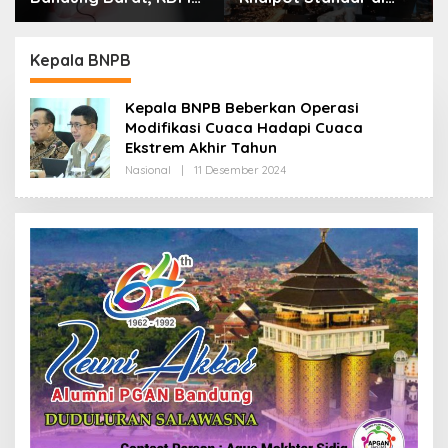
Minta Bupati Sanksi
Setiap Polres,
Tegas: Bila Perlu
Kendaraan Knalpot
Pemberhentian
Brong Tertangkap
Kepala BNPB
Langsung Ganti
Kepala BNPB Beberkan Operasi
Modifikasi Cuaca Hadapi Cuaca
Ekstrem Akhir Tahun
Nasional
|
11 Desember 2024
O
L
E
H
R
E
D
A
K
S
I