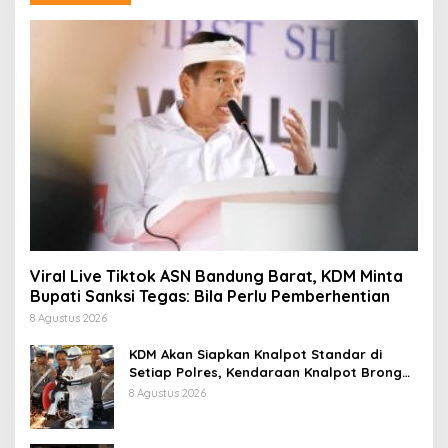
Viral Live Tiktok ASN Bandung Barat, KDM Minta
Bupati Sanksi Tegas: Bila Perlu Pemberhentian
8 Agustus 2026
KDM Akan Siapkan Knalpot Standar di
Setiap Polres, Kendaraan Knalpot Brong
Tertangkap Langsung Ganti
8 Agustus 2026