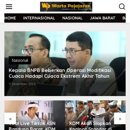
L
e
w
a
HOME
INTERNASIONAL
NASIONAL
JAWA BARAT
BA
t
i
k
e
k
o
n
t
Nasional
e
Kepala BNPB Beberkan Operasi Modifikasi
n
Cuaca Hadapi Cuaca Ekstrem Akhir Tahun
11 Desember 2024
«
»
Viral Live Tiktok ASN
KDM Akan Siapkan
Bandung Barat, KDM
Knalpot Standar di