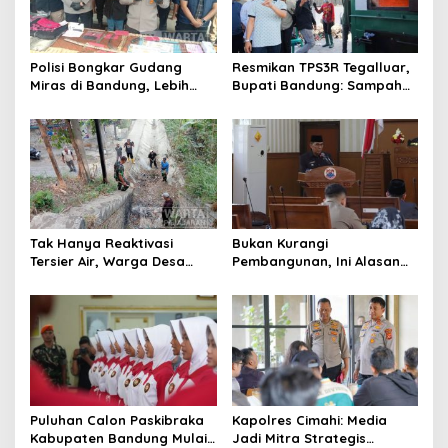
Polisi Bongkar Gudang
Resmikan TPS3R Tegalluar,
Miras di Bandung, Lebih
Bupati Bandung: Sampah
dari Enam Ribu Botol Disita
Bukan Hanya Urusan
Pemerintah
Tak Hanya Reaktivasi
Bukan Kurangi
Tersier Air, Warga Desa
Pembangunan, Ini Alasan
Ciburuy Inginkan Jalan
Pemkot Cimahi Lakukan
Alternatif di Padalarang
Pengurangan Belanja
Daerah
Puluhan Calon Paskibraka
Kapolres Cimahi: Media
Kabupaten Bandung Mulai
Jadi Mitra Strategis