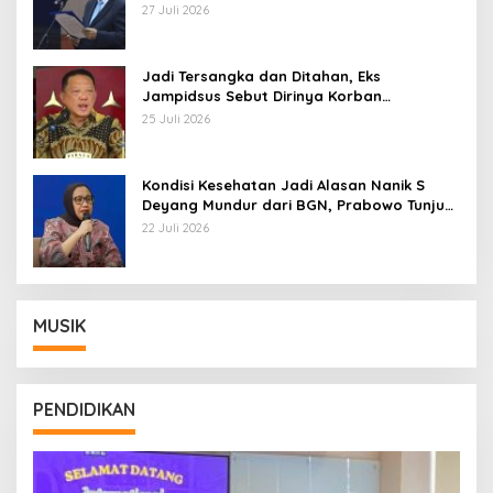
Pemberhentian dengan Hormat
27 Juli 2026
Jadi Tersangka dan Ditahan, Eks
Jampidsus Sebut Dirinya Korban
Kriminalisasi
25 Juli 2026
Kondisi Kesehatan Jadi Alasan Nanik S
Deyang Mundur dari BGN, Prabowo Tunjuk
Wamentan Sudaryono
22 Juli 2026
MUSIK
PENDIDIKAN