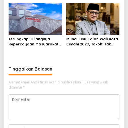
Ditangkap Polisi
Terungkap! Hilangnya
Muncul Isu Calon Wali Kota
Kepercayaan Masyarakat
Cimahi 2029, Tokoh: Tak
Latarbelakangi Rencana
Cukup Hanya Bermodal
Rebranding RSUD Cibabat
Legitimasi Parpol
Tinggalkan Balasan
Alamat email Anda tidak akan dipublikasikan.
Ruas yang wajib
ditandai
*