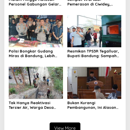
Personel Gabungan Gelar
Pemerasan di Ciwidey,
Apel, Lanjut Patroli Skala
Polisi Tangkap Dua terduga
Besar Kabupaten Bandung
Pelaku
Polisi Bongkar Gudang
Resmikan TPS3R Tegalluar,
Miras di Bandung, Lebih
Bupati Bandung: Sampah
dari Enam Ribu Botol Disita
Bukan Hanya Urusan
Pemerintah
Tak Hanya Reaktivasi
Bukan Kurangi
Tersier Air, Warga Desa
Pembangunan, Ini Alasan
Ciburuy Inginkan Jalan
Pemkot Cimahi Lakukan
Alternatif di Padalarang
Pengurangan Belanja
Daerah
View More