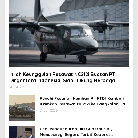
Inilah Keunggulan Pesawat NC212i Buatan PT
Dirgantara Indonesia, Siap Dukung Berbagai
Operasi TNI
31 Juli 2026
Penuhi Pesanan Kemhan RI, PTDI Kembali
Kirimkan Pesawat NC212i ke Pangkalan TNI
AU
31 Juli 2026
Usai Pengunduran Diri Gubernur BI,
Mensesneg: Segera Terbit Keppres