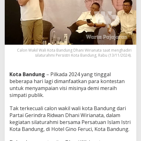
r
s
i
s
t
r
i
,
D
Calon Wakil Wali Kota Bandung Dhani Wirianata saat menghadiri
h
silaturahmi Persistri Kota Bandung, Rabu (13/11/2024).
a
n
i
Kota Bandung
– Pilkada 2024 yang tinggal
W
beberapa hari lagi dimanfaatkan para kontestan
i
r
untuk menyampaian visi misinya demi meraih
i
simpati publik.
a
n
Tak terkecuali calon wakil wali kota Bandung dari
a
Partai Gerindra Ridwan Dhani Wirianata, dalam
t
a
kegiatan silaturahmi bersama Persatuan Islam Istri
B
Kota Bandung, di Hotel Gino Feruci, Kota Bandung.
e
b