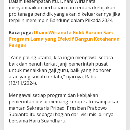
Dalam kesempatan itu, Dhani Wirianata
e
menyampaikan perhatian dan rencana kebijakan
r
k
pro tenaga pendidik yang akan dikeluarkannya jika
a
terpilih memimpin Bandung dalam Pilkada 2024.
n
S
Baca juga:
Dhani Wirianata Bidik Buruan Sae:
o
Program Lama yang Efektif Bangun Ketahanan
l
u
Pangan
s
i
“Yang paling utama, kita ingin mengawal secara
K
baik dan penuh terkat janji pemerintah pusat
e
untuk menaikkan gaji guru, baik yang honorer
s
e
atau yang sudah terdata,” ujarnya, Rabu
j
(13/11/2024).
a
h
Mengawal setiap program dan kebijakan
t
pemerintah pusat memang kerap kali disampaikan
e
r
mantan Sekretaris Pribadi Presiden Prabowo
a
Subianto itu sebagai bagian dari visi misi dirinya
a
bersama Haru Suandharu.
n
G