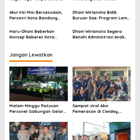
o
Bapak? Begini Kata Haru-
Bandung dengan Akses
s
Dhani
Mulus Dani Wirianata Pada
Akui Visi Misi Bersesuaian,
Dhani Wirianata Bidik
Pemerintah Pusat
Persistri Kota Bandung
Buruan Sae: Program Lama
Mantap Dukung Haru-Dhani
yang Efektif Bangun
di Pilkada 2024
Ketahanan Pangan
Haru-Dhani Beberkan
Dhani Wirianata Segera
Konsep Beberes Kota
Benahi Administrasi Anak
Lewat Festival HD-keun
Terlantar Permudah
Bandung
Dapatkan Hak Hidup Layak
Jangan Lewatkan
Malam Minggu Ratusan
Sempat viral Aksi
Personel Gabungan Gelar
Pemerasan di Ciwidey,
Apel, Lanjut Patroli Skala
Polisi Tangkap Dua terduga
Besar Kabupaten Bandung
Pelaku