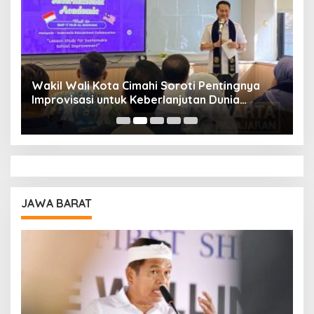
Wakil Wali Kota Cimahi Soroti Pentingnya
Y
Improvisasi untuk Keberlanjutan Dunia
S
Pendidikan
A
JAWA BARAT