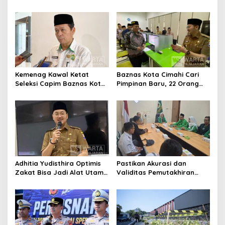
Ikuti Pemusatan Latihan
Bangun Kepercayaan
Publik
Kemenag Kawal Ketat
Baznas Kota Cimahi Cari
Seleksi Capim Baznas Kota
Pimpinan Baru, 22 Orang
Cimahi: Kita Ingin
Ikuti Seleksi
Komisioner Baznas
Berintegritas
Adhitia Yudisthira Optimis
Pastikan Akurasi dan
Zakat Bisa Jadi Alat Utama
Validitas Pemutakhiran
Selesaikan Masalah Sosial
Data Parpol, Bawaslu Kota
Kota Cimahi
Cimahi Lakukan
Pengawasan