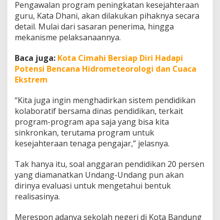
Pengawalan program peningkatan kesejahteraan
u
r
guru, Kata Dhani, akan dilakukan pihaknya secara
u
detail. Mulai dari sasaran penerima, hingga
H
mekanisme pelaksanaannya.
i
n
Baca juga:
Kota Cimahi Bersiap Diri Hadapi
g
g
Potensi Bencana Hidrometeorologi dan Cuaca
a
Ekstrem
S
i
“Kita juga ingin menghadirkan sistem pendidikan
s
kolaboratif bersama dinas pendidikan, terkait
t
e
program-program apa saja yang bisa kita
m
sinkronkan, terutama program untuk
P
kesejahteraan tenaga pengajar,” jelasnya.
e
n
Tak hanya itu, soal anggaran pendidikan 20 persen
d
i
yang diamanatkan Undang-Undang pun akan
d
dirinya evaluasi untuk mengetahui bentuk
i
realisasinya.
k
a
Merespon adanya sekolah negeri di Kota Bandung
n