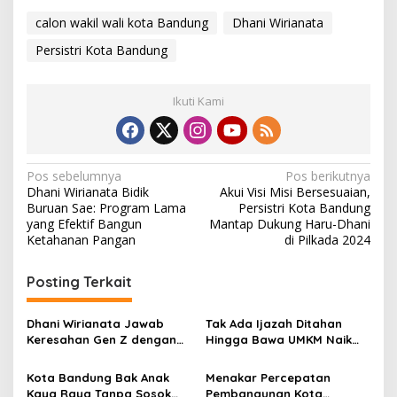
calon wakil wali kota Bandung
Dhani Wirianata
Persistri Kota Bandung
Ikuti Kami
N
Pos sebelumnya
Pos berikutnya
Dhani Wirianata Bidik
Akui Visi Misi Bersesuaian,
a
Buruan Sae: Program Lama
Persistri Kota Bandung
v
yang Efektif Bangun
Mantap Dukung Haru-Dhani
Ketahanan Pangan
di Pilkada 2024
i
g
Posting Terkait
a
s
Dhani Wirianata Jawab
Tak Ada Ijazah Ditahan
Keresahan Gen Z dengan
Hingga Bawa UMKM Naik
i
Optimalisasi Ruang Kreatif
Kelas, Begini Paparan
p
dan Peluang Kerja BUMN
Program Haru-Dhani
Kota Bandung Bak Anak
Menakar Percepatan
Kaya Raya Tanpa Sosok
Pembangunan Kota