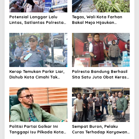
Potensial Langgar Lalu
Tegas, Wali Kota Farhan
Lintas, Satlantas Polresta
Bakal Meja Hijaukan
Bandung Tindak Ribuan
Penebang Pohon di Jalan
Motor Berknalpot Brong
Riau
Kerap Temukan Parkir Liar,
Polresta Bandung Berhasil
Dishub Kota Cimahi Tak
Sita Satu Juta Obat Keras
Henti Lakukan Edukasi dan
Serta Ungkap Ratusan
Pembinaan
Kasus Narkoba
Politisi Partai Golkar Ini
Sempat Buron, Pelaku
Tanggapi Isu Pilkada Kota
Curas Terhadap Karyawan
Cimahi 2029: Terlalu Dini
Pabrik di Majalaya Berhasil