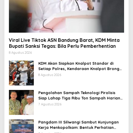
Viral Live Tiktok ASN Bandung Barat, KDM Minta
Bupati Sanksi Tegas: Bila Perlu Pemberhentian
8 Agustus 2026
KDM Akan Siapkan Knalpot Standar di
Setiap Polres, Kendaraan Knalpot Brong
Tertangkap Langsung Ganti
8 Agustus 2026
Pengolahan Sampah Teknologi Pirolisis
Siap Lahap Tiga Ribu Ton Sampah Harian
Jawa Barat
7 Agustus 2026
Pangdam III Siliwangi Sambut Kunjungan
Kerja Menkopolkam: Bentuk Perhatian
Pemerintah