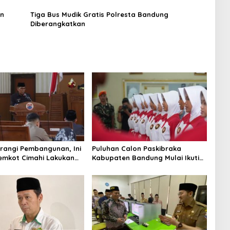
an
Tiga Bus Mudik Gratis Polresta Bandung
Diberangkatkan
rangi Pembangunan, Ini
Puluhan Calon Paskibraka
emkot Cimahi Lakukan
Kabupaten Bandung Mulai Ikuti
gan Belanja Daerah
Pemusatan Latihan