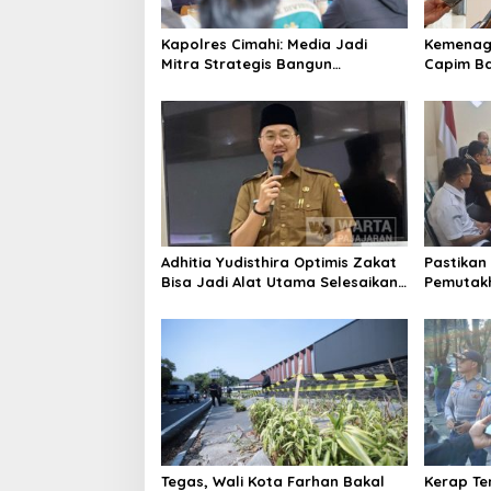
Kapolres Cimahi: Media Jadi
Kemenag 
Mitra Strategis Bangun
Capim Ba
Kepercayaan Publik
Ingin Ko
Berintegr
Adhitia Yudisthira Optimis Zakat
Pastikan 
Bisa Jadi Alat Utama Selesaikan
Pemutakh
Masalah Sosial Kota Cimahi
Bawaslu 
Pengawa
Tegas, Wali Kota Farhan Bakal
Kerap Te