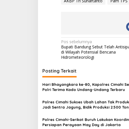
AKBP Tri Suhartanto
Pam TPS
N
Pos sebelumnya
Bupati Bandung Sebut Telah Antisipa
a
di Wilayah Potensial Bencana
v
Hidrometeorologi
i
Posting Terkait
g
a
Hari Bhayangkara ke-80, Kapolres Cimahi S
s
Polri Terima Kado Undang-Undang Terbaru
i
Polres Cimahi Sukses Ubah Lahan Tak Produk
p
Jadi Sentra Jagung, Bidik Produksi 2.500 Ton
o
Polres Cimahi-Serikat Buruh Lakukan Koordin
s
Persiapan Perayaan May Day di Jakarta