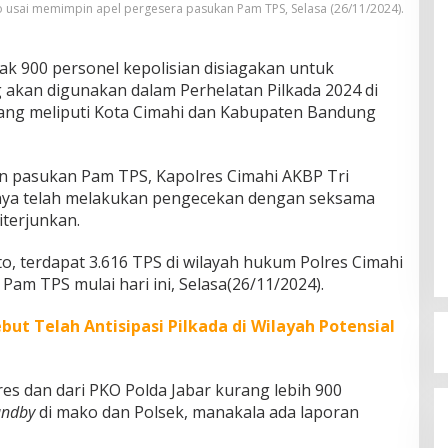
o usai memimpin apel pergesera pasukan Pam TPS, Selasa (26/11/2024).
k 900 personel kepolisian disiagakan untuk
akan digunakan dalam Perhelatan Pilkada 2024 di
yang meliputi Kota Cimahi dan Kabupaten Bandung
n pasukan Pam TPS, Kapolres Cimahi AKBP Tri
nya telah melakukan pengecekan dengan seksama
iterjunkan.
o, terdapat 3.616 TPS di wilayah hukum Polres Cimahi
Pam TPS mulai hari ini, Selasa(26/11/2024).
ut Telah Antisipasi Pilkada di Wilayah Potensial
res dan dari PKO Polda Jabar kurang lebih 900
andby
di mako dan Polsek, manakala ada laporan