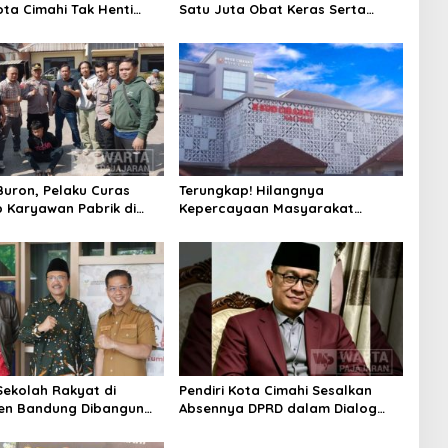
ota Cimahi Tak Henti
Satu Juta Obat Keras Serta
Edukasi dan Pembinaan
Ungkap Ratusan Kasus Narkoba
uron, Pelaku Curas
Terungkap! Hilangnya
 Karyawan Pabrik di
Kepercayaan Masyarakat
 Berhasil Ditangkap
Latarbelakangi Rencana
Rebranding RSUD Cibabat
ekolah Rakyat di
Pendiri Kota Cimahi Sesalkan
en Bandung Dibangun
Absennya DPRD dalam Dialog
2026, Siap Tampung Dua
Pembahasan Rebranding RSUD
wa
Cibabat