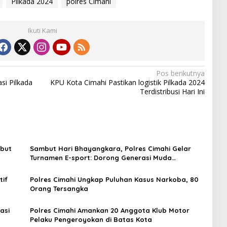
Pilkada 2024
polres Cimahi
Ikuti Kami
Pos berikutnya
si Pilkada
KPU Kota Cimahi Pastikan logistik Pilkada 2024
Terdistribusi Hari Ini
ebut
Sambut Hari Bhayangkara, Polres Cimahi Gelar
Turnamen E-sport: Dorong Generasi Muda
Bertalenta kompetitif
tif
Polres Cimahi Ungkap Puluhan Kasus Narkoba, 80
Orang Tersangka
asi
Polres Cimahi Amankan 20 Anggota Klub Motor
Pelaku Pengeroyokan di Batas Kota