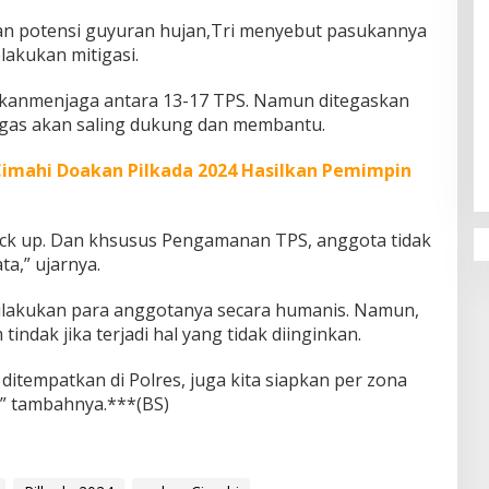
an potensi guyuran hujan,Tri menyebut pasukannya
lakukan mitigasi.
akanmenjaga antara 13-17 TPS. Namun ditegaskan
Penguatan Pendidikan Agama dan
tugas akan saling dukung dan membantu.
Karakter Sekolah Nur Al Rahman
Bikin Sekolah di Malaysia Tertarik
imahi Doakan Pilkada 2024 Hasilkan Pemimpin
Mempelajarinya
ack up. Dan khsusus Pengamanan TPS, anggota tidak
a,” ujarnya.
dilakukan para anggotanya secara humanis. Namun,
indak jika terjadi hal yang tidak diinginkan.
ditempatkan di Polres, juga kita siapkan per zona
,” tambahnya.***(BS)