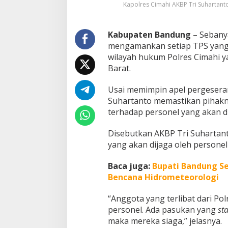
Kapolres Cimahi AKBP Tri Suhartant
h
i
d
Kabupaten Bandung
– Sebanya
a
n
mengamankan setiap TPS yang 
K
wilayah hukum Polres Cimahi 
a
Barat.
b
u
Usai memimpin apel pergesera
p
a
Suhartanto memastikan pihak
t
terhadap personel yang akan d
e
n
Disebutkan AKBP Tri Suhartant
B
yang akan dijaga oleh personel 
a
n
d
Baca juga:
Bupati Bandung Seb
u
Bencana Hidrometeorologi
n
g
“Anggota yang terlibat dari Pol
B
personel. Ada pasukan yang
st
a
r
maka mereka siaga,” jelasnya.
a