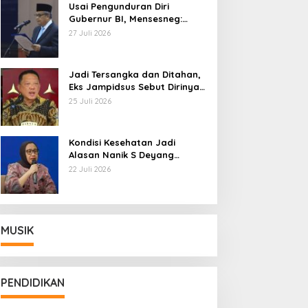
Usai Pengunduran Diri
Gubernur BI, Mensesneg:
Segera Terbit Keppres
27 Juli 2026
Pemberhentian dengan
Hormat
Jadi Tersangka dan Ditahan,
Eks Jampidsus Sebut Dirinya
Korban Kriminalisasi
25 Juli 2026
Kondisi Kesehatan Jadi
Alasan Nanik S Deyang
Mundur dari BGN, Prabowo
22 Juli 2026
Tunjuk Wamentan Sudaryono
MUSIK
PENDIDIKAN