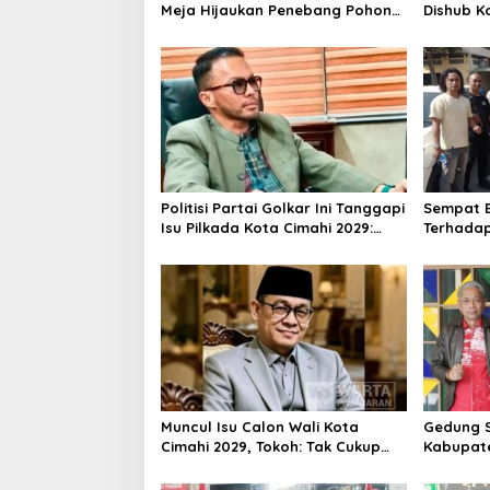
Meja Hijaukan Penebang Pohon
Dishub K
di Jalan Riau
Lakukan 
Politisi Partai Golkar Ini Tanggapi
Sempat B
Isu Pilkada Kota Cimahi 2029:
Terhadap
Terlalu Dini
Majalaya
Polisi
Muncul Isu Calon Wali Kota
Gedung S
Cimahi 2029, Tokoh: Tak Cukup
Kabupat
Hanya Bermodal Legitimasi
Oktober 
Parpol
Ribu Sis