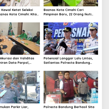
Kawal Ketat Seleksi
Baznas Kota Cimahi Cari
znas Kota Cimahi: Kita
Pimpinan Baru, 22 Orang Ikuti
misioner Baznas
Seleksi
itas
Akurasi dan Validitas
Potensial Langgar Lalu Lintas,
iran Data Parpol,
Satlantas Polresta Bandung
Kota Cimahi Lakukan
Tindak Ribuan Motor Berknalpot
san
Brong
mukan Parkir Liar,
Polresta Bandung Berhasil Sita