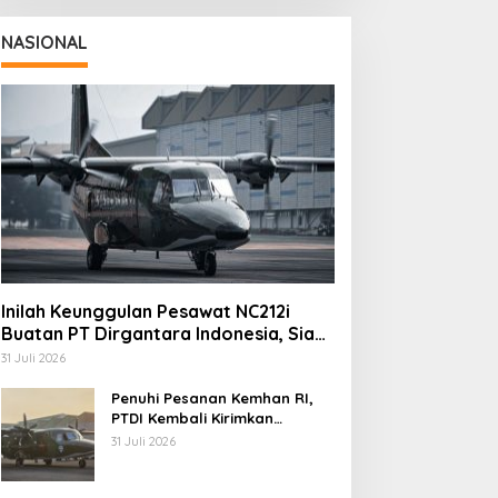
NASIONAL
Inilah Keunggulan Pesawat NC212i
Buatan PT Dirgantara Indonesia, Siap
Dukung Berbagai Operasi TNI
31 Juli 2026
Penuhi Pesanan Kemhan RI,
PTDI Kembali Kirimkan
Pesawat NC212i ke Pangkalan
31 Juli 2026
TNI AU