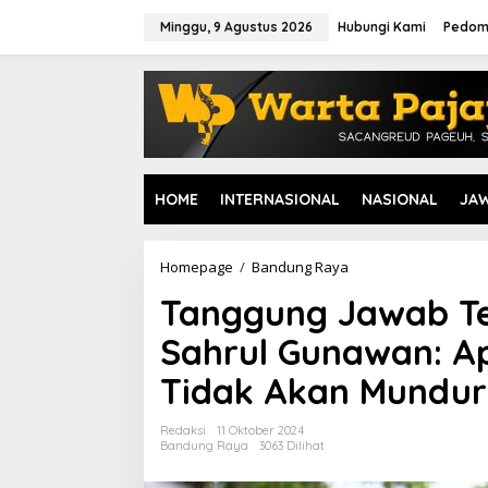
L
e
Minggu, 9 Agustus 2026
Hubungi Kami
Pedom
w
a
t
i
k
e
k
o
HOME
INTERNASIONAL
NASIONAL
JA
n
t
e
n
Homepage
/
Bandung Raya
T
a
Tanggung Jawab Te
n
g
Sahrul Gunawan: Ap
g
u
Tidak Akan Mundur
n
g
J
Redaksi
11 Oktober 2024
a
Bandung Raya
3063 Dilihat
w
a