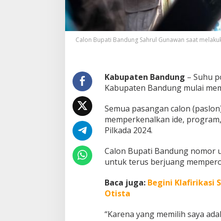
l
G
u
n
Calon Bupati Bandung Sahrul Gunawan saat melak
a
w
a
n
Kabupaten Bandung
– Suhu po
:
Kabupaten Bandung mulai mema
A
p
a
Semua pasangan calon (paslon)
p
memperkenalkan ide, program,
u
Pilkada 2024.
n
y
a
Calon Bupati Bandung nomor u
n
untuk terus berjuang mempero
g
T
Baca juga:
Begini Klafirikas
e
Otista
r
j
a
“Karena yang memilih saya ada
d