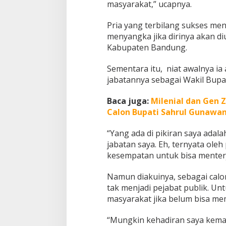
masyarakat,” ucapnya.
i
,
Pria yang terbilang sukses men
S
menyangka jika dirinya akan di
a
y
Kabupaten Bandung.
a
T
Sementara itu, niat awalnya ia
i
jabatannya sebagai Wakil Bupa
d
a
k
Baca juga:
Milenial dan Gen
A
Calon Bupati Sahrul Gunawa
k
a
“Yang ada di pikiran saya adal
n
jabatan saya. Eh, ternyata oleh
M
u
kesempatan untuk bisa menterje
n
d
Namun diakuinya, sebagai calon 
u
tak menjadi pejabat publik. U
r
masyarakat jika belum bisa m
“Mungkin kehadiran saya kemar