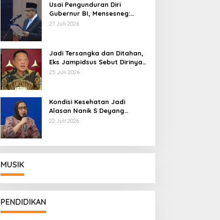
Usai Pengunduran Diri
Gubernur BI, Mensesneg:
Segera Terbit Keppres
27 Juli 2026
Pemberhentian dengan
Hormat
Jadi Tersangka dan Ditahan,
Eks Jampidsus Sebut Dirinya
Korban Kriminalisasi
25 Juli 2026
Kondisi Kesehatan Jadi
Alasan Nanik S Deyang
Mundur dari BGN, Prabowo
22 Juli 2026
Tunjuk Wamentan Sudaryono
MUSIK
PENDIDIKAN