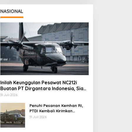
NASIONAL
Inilah Keunggulan Pesawat NC212i
Buatan PT Dirgantara Indonesia, Siap
Dukung Berbagai Operasi TNI
31 Juli 2026
Penuhi Pesanan Kemhan RI,
PTDI Kembali Kirimkan
Pesawat NC212i ke Pangkalan
31 Juli 2026
TNI AU