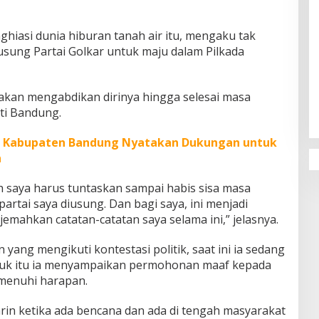
ghiasi dunia hiburan tanah air itu, mengaku tak
usung Partai Golkar untuk maju dalam Pilkada
Penguatan Pendidikan Agama dan
Karakter Sekolah Nur Al Rahman
 akan mengabdikan dirinya hingga selesai masa
Bikin Sekolah di Malaysia Tertarik
ti Bandung.
Mempelajarinya
 Z Kabupaten Bandung Nyatakan Dukungan untuk
n
ah saya harus tuntaskan sampai habis sisa masa
 partai saya diusung. Dan bagi saya, ini menjadi
mahkan catatan-catatan saya selama ini,” jelasnya.
yang mengikuti kontestasi politik, saat ini ia sedang
ntuk itu ia menyampaikan permohonan maaf kepada
emenuhi harapan.
in ketika ada bencana dan ada di tengah masyarakat