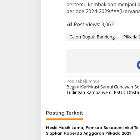
bertemu kembali dan menjadi p
periode 2024-2029.***(Heryana
Post Views:
3,063
Calon Bupati Bandung
Pilkada
N
Pos sebelumnya
Begini Klafirikasi Sahrul Gunawan So
a
Tudingan Kampanye di RSUD Otista
v
i
Posting Terkait
g
a
Meski Masih Lama, Pemkab Sukabumi Akui Te
s
Siapkan Raperda Anggaran Pilkada 2029