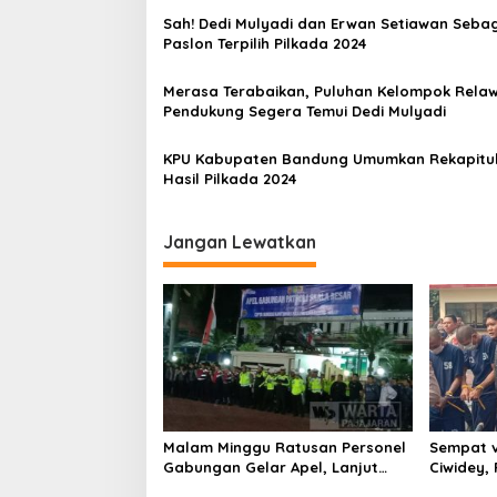
i
Sah! Dedi Mulyadi dan Erwan Setiawan Seba
p
Paslon Terpilih Pilkada 2024
o
Merasa Terabaikan, Puluhan Kelompok Rela
s
Pendukung Segera Temui Dedi Mulyadi
KPU Kabupaten Bandung Umumkan Rekapitul
Hasil Pilkada 2024
Jangan Lewatkan
Malam Minggu Ratusan Personel
Sempat v
Gabungan Gelar Apel, Lanjut
Ciwidey,
Patroli Skala Besar Kabupaten
terduga 