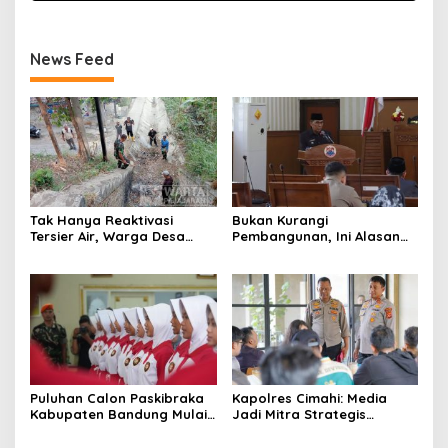
News Feed
Tak Hanya Reaktivasi
Bukan Kurangi
Tersier Air, Warga Desa
Pembangunan, Ini Alasan
Ciburuy Inginkan Jalan
Pemkot Cimahi Lakukan
Alternatif di Padalarang
Pengurangan Belanja
Daerah
Puluhan Calon Paskibraka
Kapolres Cimahi: Media
Kabupaten Bandung Mulai
Jadi Mitra Strategis
Ikuti Pemusatan Latihan
Bangun Kepercayaan
Publik