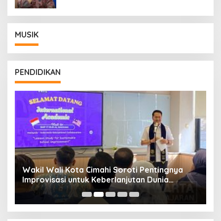
MUSIK
PENDIDIKAN
Wakil Wali Kota Cimahi Soroti Pentingnya
Y
Improvisasi untuk Keberlanjutan Dunia
S
Pendidikan
A