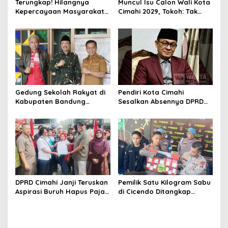
Terungkap! Hilangnya
Muncul Isu Calon Wali Kota
Kepercayaan Masyarakat
Cimahi 2029, Tokoh: Tak
Latarbelakangi Rencana
Cukup Hanya Bermodal
Rebranding RSUD Cibabat
Legitimasi Parpol
Gedung Sekolah Rakyat di
Pendiri Kota Cimahi
Kabupaten Bandung
Sesalkan Absennya DPRD
Dibangun Oktober 2026,
dalam Dialog Pembahasan
Siap Tampung Dua Ribu
Rebranding RSUD Cibabat
Siswa
DPRD Cimahi Janji Teruskan
Pemilik Satu Kilogram Sabu
Aspirasi Buruh Hapus Pajak
di Cicendo Ditangkap
Penghasilan ke Presiden
Satnarkoba Polres Cimahi
dan DPR