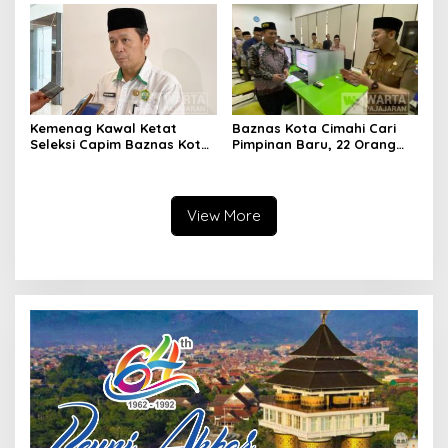
Kemenag Kawal Ketat
Baznas Kota Cimahi Cari
Seleksi Capim Baznas Kota
Pimpinan Baru, 22 Orang
Cimahi: Kita Ingin
Ikuti Seleksi
Komisioner Baznas
Berintegritas
View More