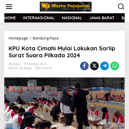
L
e
w
a
HOME
INTERNASIONAL
NASIONAL
JAWA BARAT
BA
t
i
k
Homepage
/
Bandung Raya
K
e
P
k
KPU Kota Cimahi Mulai Lakukan Sorlip
U
o
K
n
Surat Suara Pilkada 2024
o
t
t
e
Redaksi
31 Oktober 2024
Bandung Raya
2804 Dilihat
a
n
C
i
m
a
h
i
M
u
l
a
i