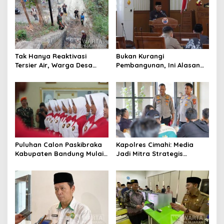
Tak Hanya Reaktivasi
Bukan Kurangi
Tersier Air, Warga Desa
Pembangunan, Ini Alasan
Ciburuy Inginkan Jalan
Pemkot Cimahi Lakukan
Alternatif di Padalarang
Pengurangan Belanja
Daerah
Puluhan Calon Paskibraka
Kapolres Cimahi: Media
Kabupaten Bandung Mulai
Jadi Mitra Strategis
Ikuti Pemusatan Latihan
Bangun Kepercayaan
Publik