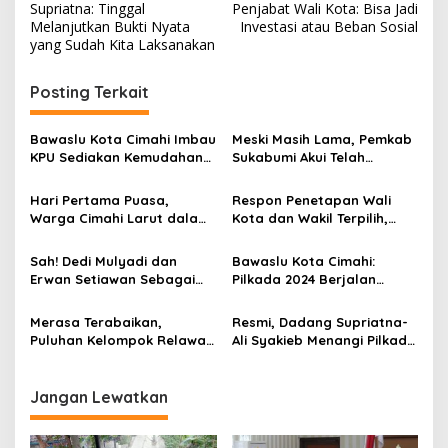
a
Supriatna: Tinggal
Penjabat Wali Kota: Bisa Jadi
v
Melanjutkan Bukti Nyata
Investasi atau Beban Sosial
yang Sudah Kita Laksanakan
i
g
Posting Terkait
a
s
Bawaslu Kota Cimahi Imbau
Meski Masih Lama, Pemkab
KPU Sediakan Kemudahan
Sukabumi Akui Telah
i
Akses Informasi
Siapkan Raperda Anggaran
p
Penyusunan Daftar Pemilih
Pilkada 2029
Hari Pertama Puasa,
Respon Penetapan Wali
Warga Cimahi Larut dalam
Kota dan Wakil Terpilih,
o
Syukuran Pelantikan Wali
DPRD Kota Cimahi Gelar
s
Kota dan Wakilnya
Rapat Paripurna
Sah! Dedi Mulyadi dan
Bawaslu Kota Cimahi:
Erwan Setiawan Sebagai
Pilkada 2024 Berjalan
Paslon Terpilih Pilkada 2024
Lancar, Tapi
Merasa Terabaikan,
Resmi, Dadang Supriatna-
Puluhan Kelompok Relawan
Ali Syakieb Menangi Pilkada
Pendukung Segera Temui
2024 Kabupaten Bandung
Dedi Mulyadi
Jangan Lewatkan