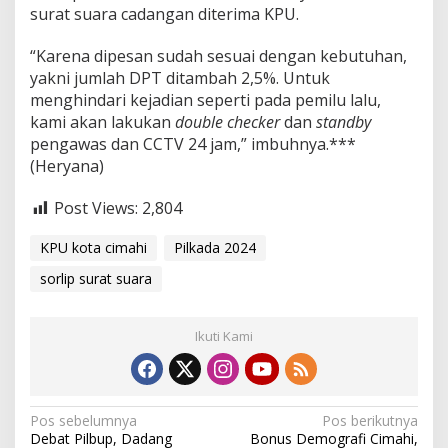
surat suara cadangan diterima KPU.
“Karena dipesan sudah sesuai dengan kebutuhan,
yakni jumlah DPT ditambah 2,5%. Untuk
menghindari kejadian seperti pada pemilu lalu,
kami akan lakukan
double checker
dan
standby
pengawas dan CCTV 24 jam,” imbuhnya.***
(Heryana)
Post Views:
2,804
KPU kota cimahi
Pilkada 2024
sorlip surat suara
Ikuti Kami
N
Pos sebelumnya
Pos berikutnya
Debat Pilbup, Dadang
Bonus Demografi Cimahi,