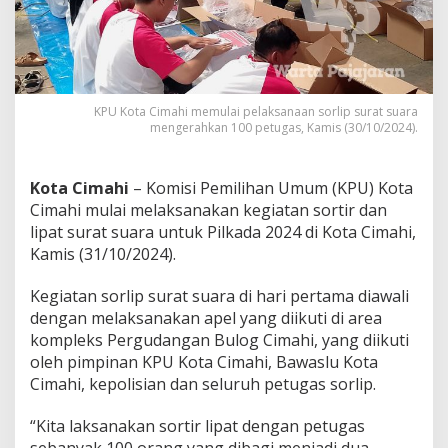
L
a
k
u
k
a
KPU Kota Cimahi memulai pelaksanaan sorlip surat suara
n
mengerahkan 100 petugas, Kamis (30/10/2024).
S
o
r
Kota Cimahi
– Komisi Pemilihan Umum (KPU) Kota
l
i
Cimahi mulai melaksanakan kegiatan sortir dan
p
lipat surat suara untuk Pilkada 2024 di Kota Cimahi,
S
Kamis (31/10/2024).
u
r
Kegiatan sorlip surat suara di hari pertama diawali
a
t
dengan melaksanakan apel yang diikuti di area
S
kompleks Pergudangan Bulog Cimahi, yang diikuti
u
oleh pimpinan KPU Kota Cimahi, Bawaslu Kota
a
Cimahi, kepolisian dan seluruh petugas sorlip.
r
a
P
“Kita laksanakan sortir lipat dengan petugas
i