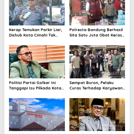
Kerap Temukan Parkir Liar,
Polresta Bandung Berhasil
Dishub Kota Cimahi Tak
Sita Satu Juta Obat Keras
Henti Lakukan Edukasi dan
Serta Ungkap Ratusan
Pembinaan
Kasus Narkoba
Politisi Partai Golkar Ini
Sempat Buron, Pelaku
Tanggapi Isu Pilkada Kota
Curas Terhadap Karyawan
Cimahi 2029: Terlalu Dini
Pabrik di Majalaya Berhasil
Ditangkap Polisi