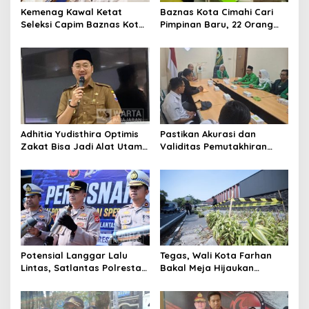
Kemenag Kawal Ketat
Baznas Kota Cimahi Cari
Seleksi Capim Baznas Kota
Pimpinan Baru, 22 Orang
Cimahi: Kita Ingin
Ikuti Seleksi
Komisioner Baznas
Berintegritas
Adhitia Yudisthira Optimis
Pastikan Akurasi dan
Zakat Bisa Jadi Alat Utama
Validitas Pemutakhiran
Selesaikan Masalah Sosial
Data Parpol, Bawaslu Kota
Kota Cimahi
Cimahi Lakukan
Pengawasan
Potensial Langgar Lalu
Tegas, Wali Kota Farhan
Lintas, Satlantas Polresta
Bakal Meja Hijaukan
Bandung Tindak Ribuan
Penebang Pohon di Jalan
Motor Berknalpot Brong
Riau