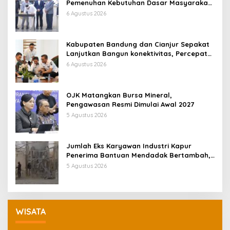
Pemenuhan Kebutuhan Dasar Masyarakat
Jadi Fokus APBD Jabar 2027
6 Agustus 2026
Kabupaten Bandung dan Cianjur Sepakat
Lanjutkan Bangun konektivitas, Percepat
Pertumbuhan Ekonomi Daerah
6 Agustus 2026
OJK Matangkan Bursa Mineral,
Pengawasan Resmi Dimulai Awal 2027
5 Agustus 2026
Jumlah Eks Karyawan Industri Kapur
Penerima Bantuan Mendadak Bertambah,
KDM: Kita Identifikasi
5 Agustus 2026
WISATA