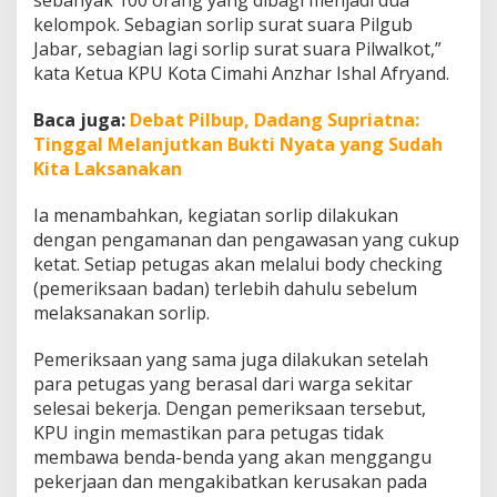
sebanyak 100 orang yang dibagi menjadi dua
l
kelompok. Sebagian sorlip surat suara Pilgub
k
Jabar, sebagian lagi sorlip surat suara Pilwalkot,”
a
d
kata Ketua KPU Kota Cimahi Anzhar Ishal Afryand.
a
2
Baca juga:
Debat Pilbup, Dadang Supriatna:
0
Tinggal Melanjutkan Bukti Nyata yang Sudah
2
Kita Laksanakan
4
Ia menambahkan, kegiatan sorlip dilakukan
dengan pengamanan dan pengawasan yang cukup
ketat. Setiap petugas akan melalui body checking
(pemeriksaan badan) terlebih dahulu sebelum
melaksanakan sorlip.
Pemeriksaan yang sama juga dilakukan setelah
para petugas yang berasal dari warga sekitar
selesai bekerja. Dengan pemeriksaan tersebut,
KPU ingin memastikan para petugas tidak
membawa benda-benda yang akan menggangu
pekerjaan dan mengakibatkan kerusakan pada