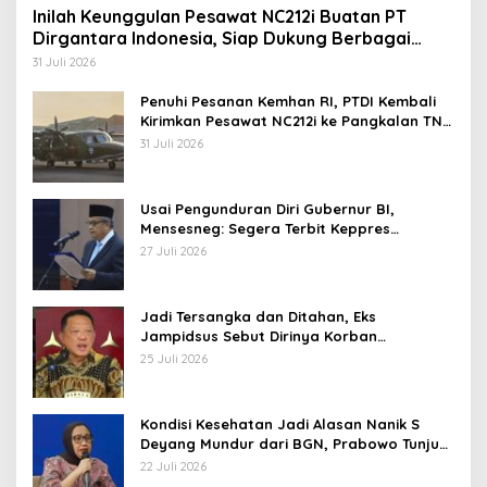
Inilah Keunggulan Pesawat NC212i Buatan PT
Dirgantara Indonesia, Siap Dukung Berbagai
Operasi TNI
31 Juli 2026
Penuhi Pesanan Kemhan RI, PTDI Kembali
Kirimkan Pesawat NC212i ke Pangkalan TNI
AU
31 Juli 2026
Usai Pengunduran Diri Gubernur BI,
Mensesneg: Segera Terbit Keppres
Pemberhentian dengan Hormat
27 Juli 2026
Jadi Tersangka dan Ditahan, Eks
Jampidsus Sebut Dirinya Korban
Kriminalisasi
25 Juli 2026
Kondisi Kesehatan Jadi Alasan Nanik S
Deyang Mundur dari BGN, Prabowo Tunjuk
Wamentan Sudaryono
22 Juli 2026