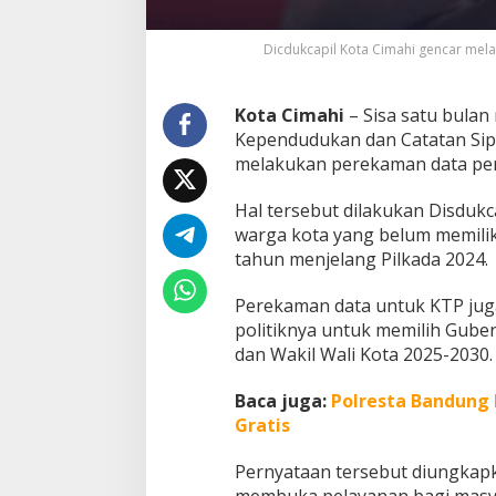
l
i
Dicdukcapil Kota Cimahi gencar mel
h
P
e
Kota Cimahi
– Sisa satu bulan
m
u
Kependudukan dan Catatan Sipi
l
melakukan perekaman data pe
a
D
Hal tersebut dilakukan Disduk
a
warga kota yang belum memilik
p
a
tahun menjelang Pilkada 2024.
t
k
Perekaman data untuk KTP juga
a
politiknya untuk memilih Guber
n
dan Wakil Wali Kota 2025-2030.
K
T
P
Baca juga:
Polresta Bandung 
S
Gratis
e
b
Pernyataan tersebut diungkapk
e
membuka pelayanan bagi masyar
l