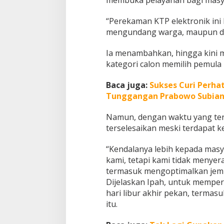
u
m
“Perekaman KTP elektronik ini 
P
mengundang warga, maupun deng
e
n
Ia menambahkan, hingga kini m
c
o
kategori calon memilih pemula 
b
l
Baca juga:
Sukses Curi Perhat
o
Tunggangan Prabowo Subian
s
a
Namun, dengan waktu yang ters
n
terselesaikan meski terdapat 
“Kendalanya lebih kepada mas
kami, tetapi kami tidak menyer
termasuk mengoptimalkan jemp
Dijelaskan Ipah, untuk mempe
hari libur akhir pekan, termas
itu.