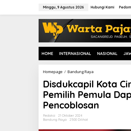
L
e
Minggu, 9 Agustus 2026
Hubungi Kami
Pedom
w
a
t
i
k
e
k
o
HOME
INTERNASIONAL
NASIONAL
JA
n
t
e
n
Homepage
/
Bandung Raya
D
i
Disdukcapil Kota C
s
d
Pemilih Pemula Da
u
k
Pencoblosan
c
a
p
Redaksi
21 Oktober 2024
i
Bandung Raya
2500 Dilihat
l
K