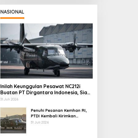
NASIONAL
Inilah Keunggulan Pesawat NC212i
Buatan PT Dirgantara Indonesia, Siap
Dukung Berbagai Operasi TNI
31 Juli 2026
Penuhi Pesanan Kemhan RI,
PTDI Kembali Kirimkan
Pesawat NC212i ke Pangkalan
31 Juli 2026
TNI AU