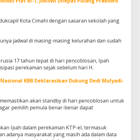
Mobil Plat RI-1, Jokowi Dilepas Pulang Prabowo
sdukcapil Kota Cimahi dengan sasaran sekolah yang
 punya jadwal di masing-masing kelurahan dan sudah
usia 17 tahun tepat di hari pencoblosan, Ipah
sipasi perekaman sejak sebelum hari H.
Nasional KBB Deklarasikan Dukung Dedi Mulyadi-
 memastikan akan standby di hari pencoblosan untuk
agar pemilih pemula benar-benar dapat
takan Ipah dalam perekaman KTP-el, termasuk
an adanya masyarakat yang masih ada dalam data