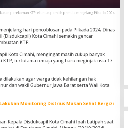
akukan perekaman KTP-el untuk pemilih pemula menjelang Pilkada 2024.
 menjelang hari pencoblosan pada Pilkada 2024, Dinas
l (Disdukcapil) Kota Cimahi semakin gencar
mbuatan KTP.
capil Kota Cimahi, mengingat masih cukup banyak
i KTP, tertutama remaja yang baru meginjak usia 17
 dilakukan agar warga tidak kehilangan hak
nur dan wakil Gubernur Jawa Barat serta Wali Kota
Lakukan Monitoring Distrius Makan Sehat Bergizi
an Kepala Disdukcapil Kota Cimahi Ipah Latipah saat
akat di Ecowisata Cimahi, Minggu (20/10/2024).