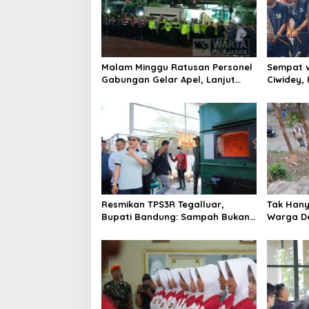
Malam Minggu Ratusan Personel
Sempat v
Gabungan Gelar Apel, Lanjut
Ciwidey,
Patroli Skala Besar Kabupaten
terduga 
Bandung
Resmikan TPS3R Tegalluar,
Tak Hanya
Bupati Bandung: Sampah Bukan
Warga De
Hanya Urusan Pemerintah
Jalan Al