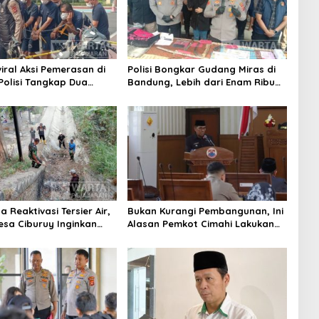
iral Aksi Pemerasan di
Polisi Bongkar Gudang Miras di
 Polisi Tangkap Dua
Bandung, Lebih dari Enam Ribu
Pelaku
Botol Disita
 Reaktivasi Tersier Air,
Bukan Kurangi Pembangunan, Ini
sa Ciburuy Inginkan
Alasan Pemkot Cimahi Lakukan
ternatif di Padalarang
Pengurangan Belanja Daerah