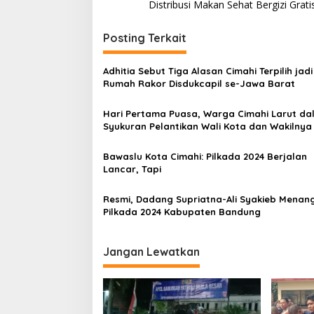
a
Distribusi Makan Sehat Bergizi Grati
v
i
Posting Terkait
g
Adhitia Sebut Tiga Alasan Cimahi Terpilih jad
a
Rumah Rakor Disdukcapil se-Jawa Barat
s
Hari Pertama Puasa, Warga Cimahi Larut da
i
Syukuran Pelantikan Wali Kota dan Wakilnya
p
o
Bawaslu Kota Cimahi: Pilkada 2024 Berjalan
Lancar, Tapi
s
Resmi, Dadang Supriatna-Ali Syakieb Menang
Pilkada 2024 Kabupaten Bandung
Jangan Lewatkan