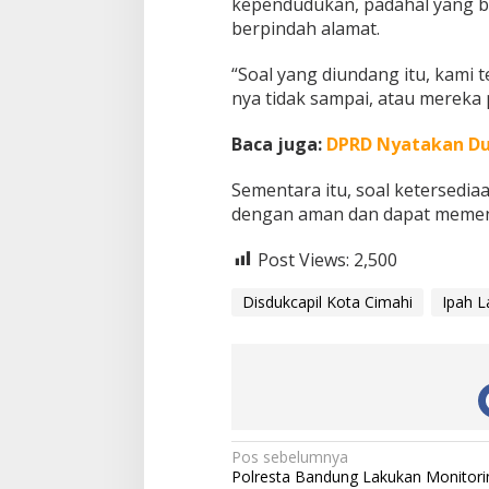
kependudukan, padahal yang b
berpindah alamat.
“Soal yang diundang itu, kami 
nya tidak sampai, atau mereka 
Baca juga:
DPRD Nyatakan Du
Sementara itu, soal ketersedia
dengan aman dan dapat memen
Post Views:
2,500
Disdukcapil Kota Cimahi
Ipah L
N
Pos sebelumnya
Polresta Bandung Lakukan Monitori