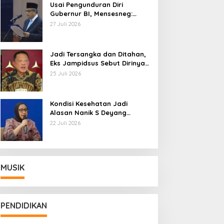
Usai Pengunduran Diri
Gubernur BI, Mensesneg:
Segera Terbit Keppres
27 Juli 2026
Pemberhentian dengan
Hormat
Jadi Tersangka dan Ditahan,
Eks Jampidsus Sebut Dirinya
Korban Kriminalisasi
25 Juli 2026
Kondisi Kesehatan Jadi
Alasan Nanik S Deyang
Mundur dari BGN, Prabowo
22 Juli 2026
Tunjuk Wamentan Sudaryono
MUSIK
PENDIDIKAN