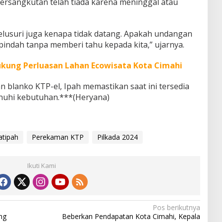
ersangkutan telah tiada karena meninggal atau
telusuri juga kenapa tidak datang. Apakah undangan
pindah tanpa memberi tahu kepada kita,” ujarnya.
kung Perluasan Lahan Ecowisata Kota Cimahi
an blanko KTP-el, Ipah memastikan saat ini tersedia
uhi kebutuhan.***(Heryana)
atipah
Perekaman KTP
Pilkada 2024
Ikuti Kami
Pos berikutnya
ng
Beberkan Pendapatan Kota Cimahi, Kepala