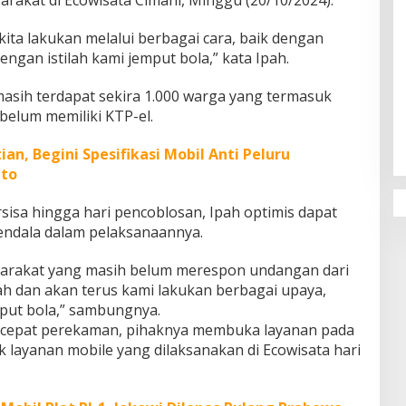
kita lakukan melalui berbagai cara, baik dengan
an istilah kami jemput bola,” kata Ipah.
asih terdapat sekira 1.000 warga yang termasuk
Penguatan Pendidikan Agama dan
belum memiliki KTP-el.
Karakter Sekolah Nur Al Rahman
Bikin Sekolah di Malaysia Tertarik
ian, Begini Spesifikasi Mobil Anti Peluru
Mempelajarinya
to
isa hingga hari pencoblosan, Ipah optimis dapat
kendala dalam pelaksanaannya.
yarakat yang masih belum merespon undangan dari
ah dan akan terus kami lakukan berbagai upaya,
ut bola,” sambungnya.
rcepat perekaman, pihaknya membuka layanan pada
uk layanan mobile yang dilaksanakan di Ecowisata hari