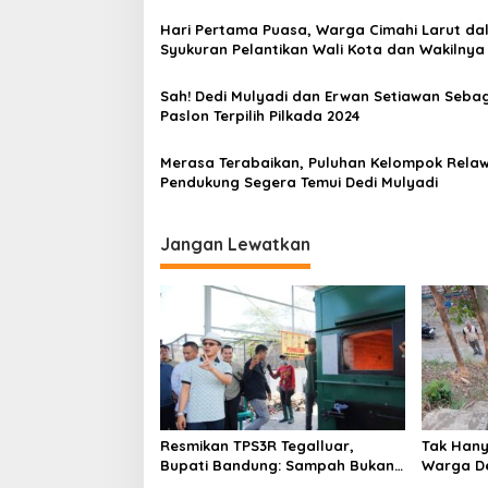
s
Pemilih
Hari Pertama Puasa, Warga Cimahi Larut da
i
Syukuran Pelantikan Wali Kota dan Wakilnya
p
o
Sah! Dedi Mulyadi dan Erwan Setiawan Seba
Paslon Terpilih Pilkada 2024
s
Merasa Terabaikan, Puluhan Kelompok Rela
Pendukung Segera Temui Dedi Mulyadi
Jangan Lewatkan
Resmikan TPS3R Tegalluar,
Tak Hanya
Bupati Bandung: Sampah Bukan
Warga De
Hanya Urusan Pemerintah
Jalan Al