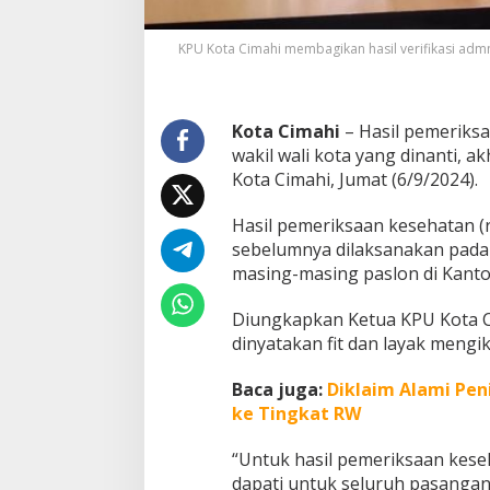
P
i
KPU Kota Cimahi membagikan hasil verifikasi admn
l
k
a
d
Kota Cimahi
– Hasil pemeriksa
a
wakil wali kota yang dinanti,
2
0
Kota Cimahi, Jumat (6/9/2024).
2
4
Hasil pemeriksaan kesehatan (r
K
sebelumnya dilaksanakan pada 
o
masing-masing paslon di Kanto
t
a
C
Diungkapkan Ketua KPU Kota Cim
i
dinyatakan fit dan layak mengik
m
a
Baca juga:
Diklaim Alami Pen
h
i
ke Tingkat RW
“Untuk hasil pemeriksaan kese
dapati untuk seluruh pasangan 