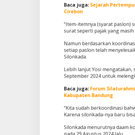
Baca juga:
Sejarah Pertempur
Cirebon
“Item-itemnya (syarat paslon) s
surat seperti pajak yang masih 
Namun berdasarkan koordinasi 
setiap paslon telah menyelesa
Silonkada.
Lebih lanjut Yosi mengatakan, s
September 2024 untuk melengk
Baca juga:
Forum Silaturahmi
Kabupaten Bandung
“Kita sudah berkoordinasi bah
Karena silonkada-nya baru bisa d
Silonkada menurutnya daam kond
pada 29 Agustus 2024 lalu.