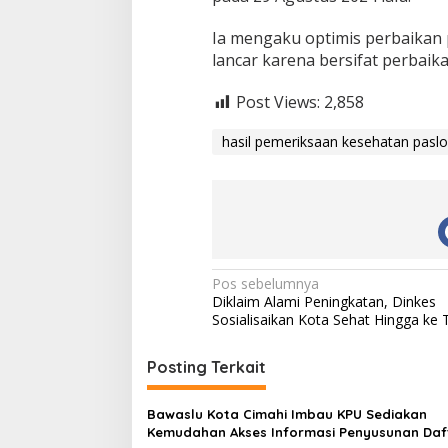
Ia mengaku optimis perbaikan 
lancar karena bersifat perbaik
Post Views:
2,858
hasil pemeriksaan kesehatan pasl
N
Pos sebelumnya
Diklaim Alami Peningkatan, Dinkes
a
Sosialisaikan Kota Sehat Hingga ke
v
i
Posting Terkait
g
Bawaslu Kota Cimahi Imbau KPU Sediakan
a
Kemudahan Akses Informasi Penyusunan Daf