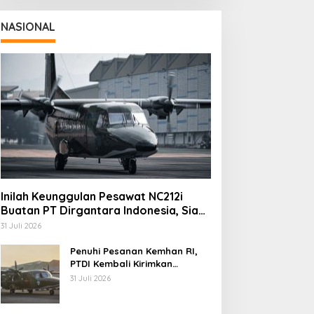
NASIONAL
Inilah Keunggulan Pesawat NC212i
Buatan PT Dirgantara Indonesia, Siap
Dukung Berbagai Operasi TNI
31 Juli 2026
Penuhi Pesanan Kemhan RI,
PTDI Kembali Kirimkan
Pesawat NC212i ke Pangkalan
31 Juli 2026
TNI AU