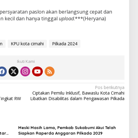
persyaratan paslon akan berlangsung cepat dan
an kecil dan hanya tinggal
upload
.***(Heryana)
on
KPU kota cimahi
Pilkada 2024
Ikuti Kami
Pos berikutnya
Ciptakan Pemilu Inklusif, Bawaslu Kota Cimahi
 Tingkat RW
Libatkan Disabilitas dalam Pengawasan Pilkada
Meski Masih Lama, Pemkab Sukabumi Akui Telah
tar
Siapkan Raperda Anggaran Pilkada 2029