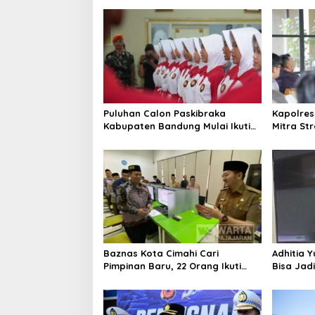
Puluhan Calon Paskibraka
Kapolres
Kabupaten Bandung Mulai Ikuti
Mitra St
Pemusatan Latihan
Kepercay
Baznas Kota Cimahi Cari
Adhitia Y
Pimpinan Baru, 22 Orang Ikuti
Bisa Jad
Seleksi
Masalah 