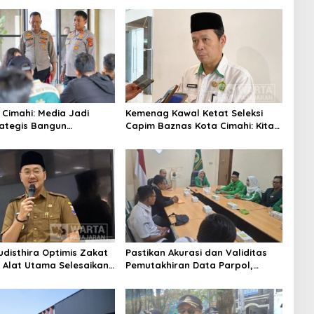
 Cimahi: Media Jadi
Kemenag Kawal Ketat Seleksi
rategis Bangun
Capim Baznas Kota Cimahi: Kita
aan Publik
Ingin Komisioner Baznas
Berintegritas
udisthira Optimis Zakat
Pastikan Akurasi dan Validitas
i Alat Utama Selesaikan
Pemutakhiran Data Parpol,
Sosial Kota Cimahi
Bawaslu Kota Cimahi Lakukan
Pengawasan