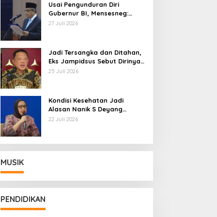
Usai Pengunduran Diri
Gubernur BI, Mensesneg:
Segera Terbit Keppres
27 Juli 2026
Pemberhentian dengan
Hormat
Jadi Tersangka dan Ditahan,
Eks Jampidsus Sebut Dirinya
Korban Kriminalisasi
25 Juli 2026
Kondisi Kesehatan Jadi
Alasan Nanik S Deyang
Mundur dari BGN, Prabowo
22 Juli 2026
Tunjuk Wamentan Sudaryono
MUSIK
PENDIDIKAN