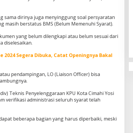
 sama dirinya juga menyinggung soal persyaratan
ang masih berstatus BMS (Belum Memenuhi Syarat).
Penguatan Pendidikan Agama dan
kumen yang belum dilengkapi atau belum sesuai dari
Karakter Sekolah Nur Al Rahman
a diselesaikan.
Bikin Sekolah di Malaysia Tertarik
Mempelajarinya
e 2024 Segera Dibuka, Catat Openingnya Bakal
au pendampingan, LO (Liaison Officer) bisa
sambungnya.
Kadiv) Teknis Penyelenggaraan KPU Kota Cimahi Yosi
erifikasi administrasi seluruh syarat telah
rdapat beberapa bagian yang harus diperbaiki, meski