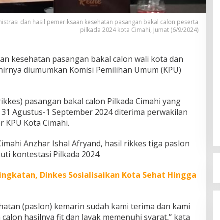
istrasi dan hasil pemeriksaan kesehatan pasangan bakal calon peserta
pilkada 2024 kota Cimahi, Jumat (6/9/2024)
an kesehatan pasangan bakal calon wali kota dan
 akhirnya diumumkan Komisi Pemilihan Umum (KPU)
ikkes) pasangan bakal calon Pilkada Cimahi yang
31 Agustus-1 September 2024 diterima perwakilan
r KPU Kota Cimahi.
ahi Anzhar Ishal Afryand, hasil rikkes tiga paslon
uti kontestasi Pilkada 2024.
ingkatan, Dinkes Sosialisaikan Kota Sehat Hingga
hatan (paslon) kemarin sudah kami terima dan kami
calon hasilnya fit dan layak memenuhi syarat,” kata