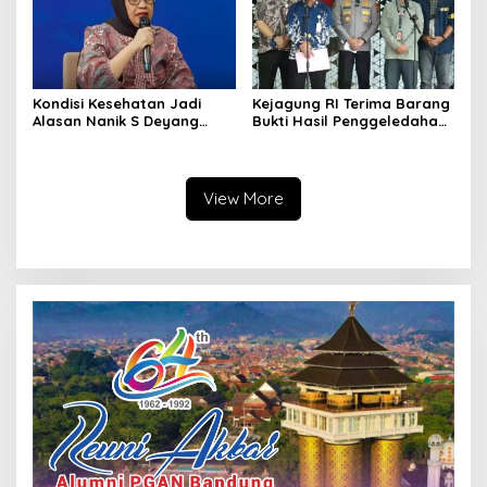
Kondisi Kesehatan Jadi
Kejagung RI Terima Barang
Alasan Nanik S Deyang
Bukti Hasil Penggeledahan
Mundur dari BGN, Prabowo
Kortas Tipidkor Usai Tes
Tunjuk Wamentan
Keaslian
Sudaryono
View More