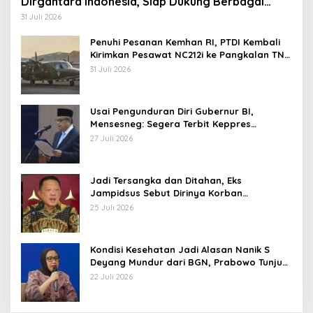
Dirgantara Indonesia, Siap Dukung Berbagai
Operasi TNI
31 Juli 2026
Penuhi Pesanan Kemhan RI, PTDI Kembali
Kirimkan Pesawat NC212i ke Pangkalan TNI
AU
31 Juli 2026
Usai Pengunduran Diri Gubernur BI,
Mensesneg: Segera Terbit Keppres
Pemberhentian dengan Hormat
27 Juli 2026
Jadi Tersangka dan Ditahan, Eks
Jampidsus Sebut Dirinya Korban
Kriminalisasi
25 Juli 2026
Kondisi Kesehatan Jadi Alasan Nanik S
Deyang Mundur dari BGN, Prabowo Tunjuk
Wamentan Sudaryono
22 Juli 2026