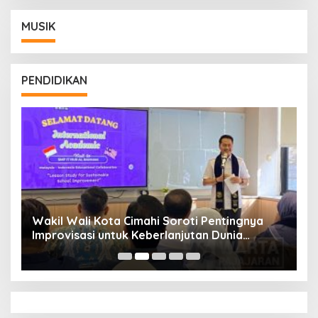
MUSIK
PENDIDIKAN
Wakil Wali Kota Cimahi Soroti Pentingnya
Y
Improvisasi untuk Keberlanjutan Dunia
S
Pendidikan
A