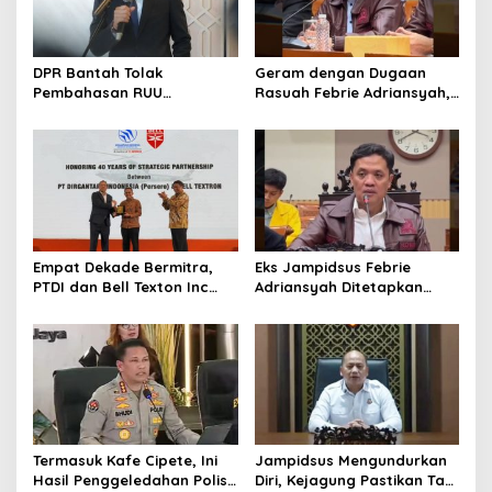
DPR Bantah Tolak
Geram dengan Dugaan
Pembahasan RUU
Rasuah Febrie Adriansyah,
Perampasan Aset
Politisi PDIP Minta Eks
Jampidsus Dihukum Mati
Empat Dekade Bermitra,
Eks Jampidsus Febrie
PTDI dan Bell Texton Inc
Adriansyah Ditetapkan
Perkuat Kolaborasi
Tersangka, Polri dan
Kembangkan Industri
Kejagung Rajut Kongsi
Helikopter
Termasuk Kafe Cipete, Ini
Jampidsus Mengundurkan
Hasil Penggeledahan Polisi
Diri, Kejagung Pastikan Tak