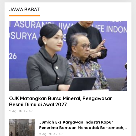
JAWA BARAT
OJK Matangkan Bursa Mineral, Pengawasan
Resmi Dimulai Awal 2027
5 Agustus 2026
Jumlah Eks Karyawan Industri Kapur
Penerima Bantuan Mendadak Bertambah,
KDM: Kita Identifikasi
5 Agustus 2026