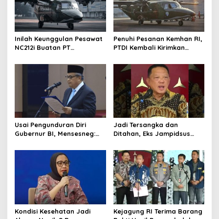
Inilah Keunggulan Pesawat
Penuhi Pesanan Kemhan RI,
NC212i Buatan PT
PTDI Kembali Kirimkan
Dirgantara Indonesia, Siap
Pesawat NC212i ke
Dukung Berbagai Operasi
Pangkalan TNI AU
TNI
Usai Pengunduran Diri
Jadi Tersangka dan
Gubernur BI, Mensesneg:
Ditahan, Eks Jampidsus
Segera Terbit Keppres
Sebut Dirinya Korban
Pemberhentian dengan
Kriminalisasi
Hormat
Kondisi Kesehatan Jadi
Kejagung RI Terima Barang