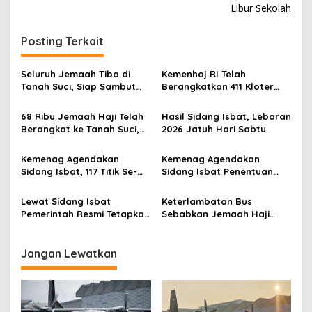
v
Libur Sekolah
i
g
Posting Terkait
a
s
Seluruh Jemaah Tiba di
Kemenhaj RI Telah
Tanah Suci, Siap Sambut
Berangkatkan 411 Kloter
i
Puncak Ibadah Haji
Jemaah, Sebagian Besar
p
Tiba di Makkah
68 Ribu Jemaah Haji Telah
Hasil Sidang Isbat, Lebaran
Berangkat ke Tanah Suci,
2026 Jatuh Hari Sabtu
o
Tujuh Orang Dilaporkan
s
Wafat
Kemenag Agendakan
Kemenag Agendakan
Sidang Isbat, 117 Titik Se-
Sidang Isbat Penentuan
Indonesia Jadi Lokasi
Idulfitri pada 19 Maret
Pengamatan Hilal
Lewat Sidang Isbat
Keterlambatan Bus
Pemerintah Resmi Tetapkan
Sebabkan Jemaah Haji
Awal Ramadan 1447 Hijriyah
Terlantar, DPR Ancam Tolak
Jatuh Hari Kamis
Syarikah dengan
Pelayanan Buruk
Jangan Lewatkan