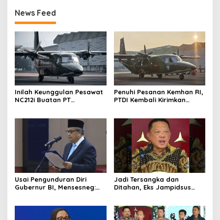
News Feed
Inilah Keunggulan Pesawat
Penuhi Pesanan Kemhan RI,
NC212i Buatan PT
PTDI Kembali Kirimkan
Dirgantara Indonesia, Siap
Pesawat NC212i ke
Dukung Berbagai Operasi
Pangkalan TNI AU
TNI
Usai Pengunduran Diri
Jadi Tersangka dan
Gubernur BI, Mensesneg:
Ditahan, Eks Jampidsus
Segera Terbit Keppres
Sebut Dirinya Korban
Pemberhentian dengan
Kriminalisasi
Hormat