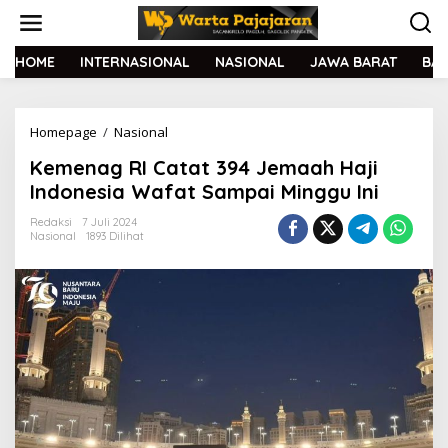
L
e
w
a
HOME
INTERNASIONAL
NASIONAL
JAWA BARAT
BA
t
i
k
Homepage
/
Nasional
K
e
e
k
Kemenag RI Catat 394 Jemaah Haji
m
o
e
n
Indonesia Wafat Sampai Minggu Ini
n
t
a
e
Redaksi
7 Juli 2024
Nasional
1893 Dilihat
g
n
R
I
C
a
t
a
t
3
9
4
J