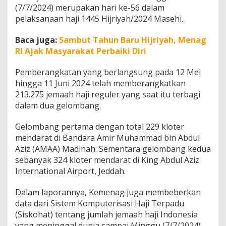
m
(7/7/2024) merupakan hari ke-56 dalam
p
pelaksanaan haji 1445 Hijriyah/2024 Masehi.
a
i
Baca juga:
Sambut Tahun Baru Hijriyah, Menag
M
RI Ajak Masyarakat Perbaiki Diri
i
n
g
Pemberangkatan yang berlangsung pada 12 Mei
g
hingga 11 Juni 2024 telah memberangkatkan
u
213.275 jemaah haji reguler yang saat itu terbagi
I
dalam dua gelombang.
n
i
Gelombang pertama dengan total 229 kloter
mendarat di Bandara Amir Muhammad bin Abdul
Aziz (AMAA) Madinah. Sementara gelombang kedua
sebanyak 324 kloter mendarat di King Abdul Aziz
International Airport, Jeddah.
Dalam laporannya, Kemenag juga membeberkan
data dari Sistem Komputerisasi Haji Terpadu
(Siskohat) tentang jumlah jemaah haji Indonesia
yang meninggal dunia sampai Minggu (7/7/2024)