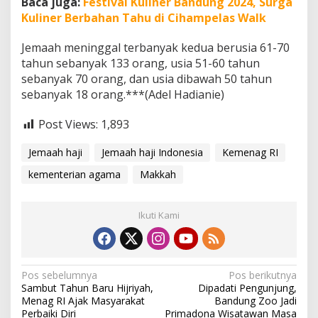
Baca juga:
Festival Kuliner Bandung 2024, Surga
Kuliner Berbahan Tahu di Cihampelas Walk
Jemaah meninggal terbanyak kedua berusia 61-70
tahun sebanyak 133 orang, usia 51-60 tahun
sebanyak 70 orang, dan usia dibawah 50 tahun
sebanyak 18 orang.***(Adel Hadianie)
Post Views:
1,893
Jemaah haji
Jemaah haji Indonesia
Kemenag RI
kementerian agama
Makkah
Ikuti Kami
N
Pos sebelumnya
Pos berikutnya
Sambut Tahun Baru Hijriyah,
Dipadati Pengunjung,
a
Menag RI Ajak Masyarakat
Bandung Zoo Jadi
Perbaiki Diri
Primadona Wisatawan Masa