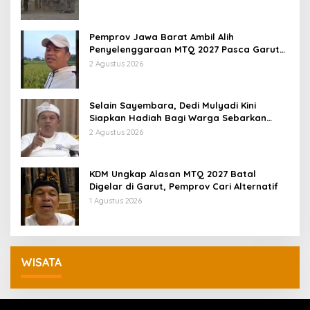
Pemprov Jawa Barat Ambil Alih
Penyelenggaraan MTQ 2027 Pasca Garut
Mundur Jadi Tuan Rumah
2 Agustus 2026
Selain Sayembara, Dedi Mulyadi Kini
Siapkan Hadiah Bagi Warga Sebarkan
Lokasi Penjualan Narkotika
2 Agustus 2026
KDM Ungkap Alasan MTQ 2027 Batal
Digelar di Garut, Pemprov Cari Alternatif
1 Agustus 2026
WISATA