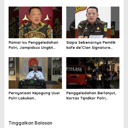
dari 12 Lokasi
Ganggu Penegakkan
Hukum di Gedung Bundar
Ramai Isu Penggeledahan
Siapa Sebenarnya Pemilik
Polri, Jampidsus Ungkit
kafe de’Clan Signature
Penegakkan Hukum
yang Digeledah Polisi?
Kejagung RI
Nama Jampidsus
Mendadak Jadi Sorotan
Pernyataan Kejagung Usai
Penggeledahan Berlanjut,
Polri Lakukan
Kortas Tipidkor Polri
Penggeledahan Terkait
Temukan Puluhan Kilogram
Kasus Dugaan Blackout
Emas Batangan di Rumah
Batubara Hingga TPPU
Mewah Bogor
Tinggalkan Balasan