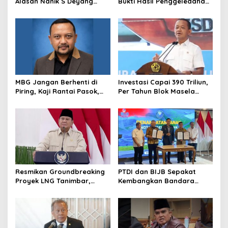
Alasan Nanik S Deyang
Bukti Hasil Penggeledahan
Mundur dari BGN, Prabowo
Kortas Tipidkor Usai Tes
Tunjuk Wamentan
Keaslian
Sudaryono
MBG Jangan Berhenti di
Investasi Capai 390 Triliun,
Piring, Kaji Rantai Pasok,
Per Tahun Blok Masela
Sampah, dan Nasib
Diproyesikan Produksi 9,5
Ekonomi Lokal
Juta Ton LNG
Resmikan Groundbreaking
PTDI dan BIJB Sepakat
Proyek LNG Tanimbar,
Kembangkan Bandara
Prabowo: Sudah Kita
Kertajati Jadi Pusat
Nantikan 28 Tahun
Industri Kedirgantaraan
Nasional