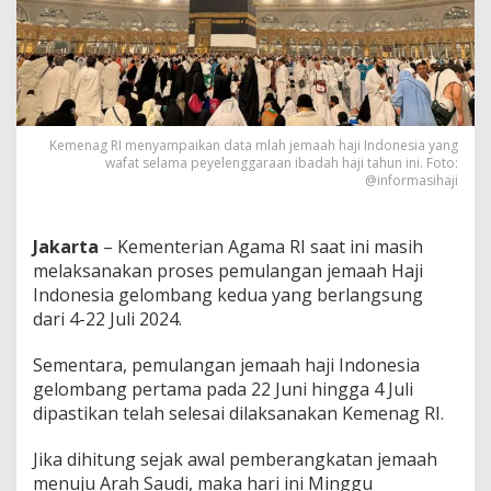
e
m
a
a
h
H
a
Kemenag RI menyampaikan data mlah jemaah haji Indonesia yang
j
wafat selama peyelenggaraan ibadah haji tahun ini. Foto:
i
@informasihaji
I
n
d
Jakarta
– Kementerian Agama RI saat ini masih
o
n
melaksanakan proses pemulangan jemaah Haji
e
Indonesia gelombang kedua yang berlangsung
s
dari 4-22 Juli 2024.
i
a
Sementara, pemulangan jemaah haji Indonesia
W
a
gelombang pertama pada 22 Juni hingga 4 Juli
f
dipastikan telah selesai dilaksanakan Kemenag RI.
a
t
Jika dihitung sejak awal pemberangkatan jemaah
S
menuju Arah Saudi, maka hari ini Minggu
a