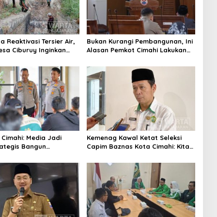
 Reaktivasi Tersier Air,
Bukan Kurangi Pembangunan, Ini
sa Ciburuy Inginkan
Alasan Pemkot Cimahi Lakukan
ternatif di Padalarang
Pengurangan Belanja Daerah
 Cimahi: Media Jadi
Kemenag Kawal Ketat Seleksi
rategis Bangun
Capim Baznas Kota Cimahi: Kita
aan Publik
Ingin Komisioner Baznas
Berintegritas