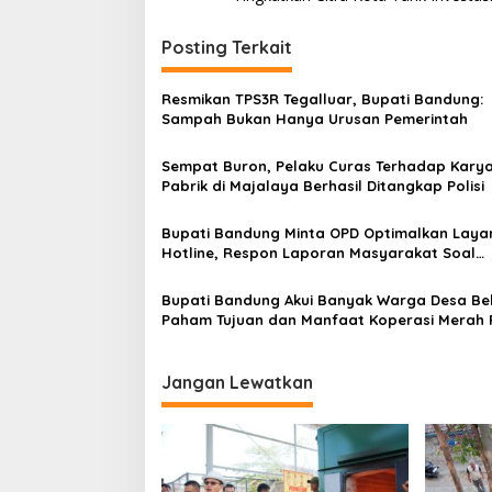
v
i
Posting Terkait
g
Resmikan TPS3R Tegalluar, Bupati Bandung:
a
Sampah Bukan Hanya Urusan Pemerintah
s
Sempat Buron, Pelaku Curas Terhadap Kary
i
Pabrik di Majalaya Berhasil Ditangkap Polisi
p
o
Bupati Bandung Minta OPD Optimalkan Laya
Hotline, Respon Laporan Masyarakat Soal
s
Kekeringan
Bupati Bandung Akui Banyak Warga Desa Be
Paham Tujuan dan Manfaat Koperasi Merah 
Jangan Lewatkan