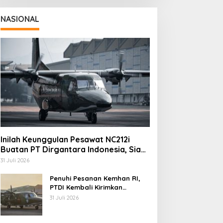
NASIONAL
Inilah Keunggulan Pesawat NC212i
Buatan PT Dirgantara Indonesia, Siap
Dukung Berbagai Operasi TNI
31 Juli 2026
Penuhi Pesanan Kemhan RI,
PTDI Kembali Kirimkan
Pesawat NC212i ke Pangkalan
31 Juli 2026
TNI AU