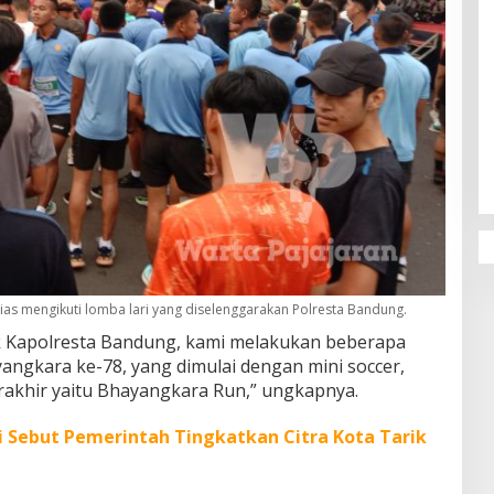
Penguatan Pendidikan Agama dan
Karakter Sekolah Nur Al Rahman
Bikin Sekolah di Malaysia Tertarik
Mempelajarinya
as mengikuti lomba lari yang diselenggarakan Polresta Bandung.
pak Kapolresta Bandung, kami melakukan beberapa
angkara ke-78, yang dimulai dengan mini soccer,
i terakhir yaitu Bhayangkara Run,” ungkapnya.
 Sebut Pemerintah Tingkatkan Citra Kota Tarik