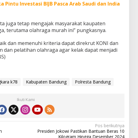
 Pintu Investasi BIJB Pasca Arab Saudi dan India
ita juga tetap mengajak masyarakat kaupaten
a, terutama olahraga murah ini” pungkasnya.
aik dan memenuhi kriteria dapat direkrut KONI dan
n dan pelatihan olahraga agar kelak dapat menjadi
BS)
kara k78
Kabupaten Bandung
Polresta Bandung
Ikuti Kami
Pos berikutnya
h
Presiden Jokowi Pastikan Bantuan Beras 10
i
Kilogram Hingga Desember 2024