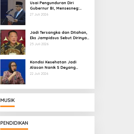
Usai Pengunduran Diri
Gubernur BI, Mensesneg:
Segera Terbit Keppres
27 Juli 2026
Pemberhentian dengan
Hormat
Jadi Tersangka dan Ditahan,
Eks Jampidsus Sebut Dirinya
Korban Kriminalisasi
25 Juli 2026
Kondisi Kesehatan Jadi
Alasan Nanik S Deyang
Mundur dari BGN, Prabowo
22 Juli 2026
Tunjuk Wamentan Sudaryono
MUSIK
PENDIDIKAN