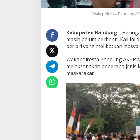
a
B
Wakapolresta Bandung AKB
a
n
d
Kabupaten Bandung
– Peringa
u
n
masih belum berhenti. Kali ini
g
berlari yang melibatkan masy
G
e
Wakapolresta Bandung AKBP Ma
l
melaksanakan beberapa jenis k
a
r
masyarakat.
B
h
a
y
a
n
g
k
a
r
a
R