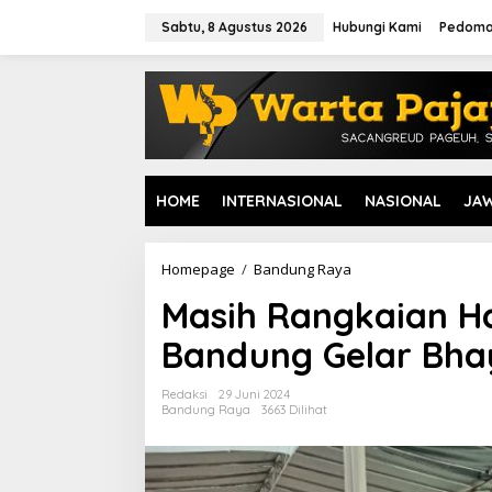
L
e
Sabtu, 8 Agustus 2026
Hubungi Kami
Pedoma
w
a
t
i
k
e
k
o
HOME
INTERNASIONAL
NASIONAL
JA
n
t
e
n
Homepage
/
Bandung Raya
M
a
Masih Rangkaian Ha
s
i
Bandung Gelar Bh
h
R
a
Redaksi
29 Juni 2024
n
Bandung Raya
3663 Dilihat
g
k
a
i