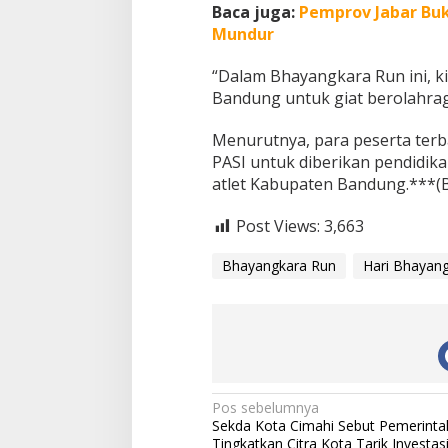
Baca juga:
Pemprov Jabar Buka
Mundur
“Dalam Bhayangkara Run ini, k
Bandung untuk giat berolahrag
Menurutnya, para peserta terb
PASI untuk diberikan pendidika
atlet Kabupaten Bandung.***(
Post Views:
3,663
Bhayangkara Run
Hari Bhayang
N
Pos sebelumnya
Sekda Kota Cimahi Sebut Pemerinta
a
Tingkatkan Citra Kota Tarik Investas