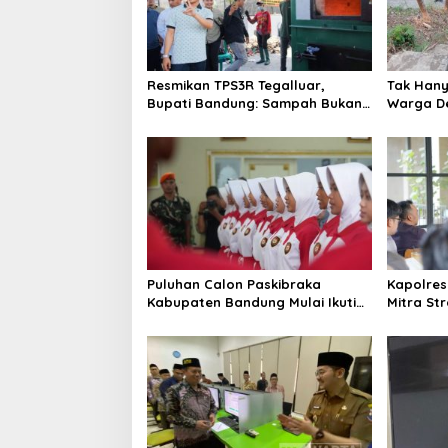
Resmikan TPS3R Tegalluar,
Tak Hanya
Bupati Bandung: Sampah Bukan
Warga De
Hanya Urusan Pemerintah
Jalan Al
Puluhan Calon Paskibraka
Kapolres
Kabupaten Bandung Mulai Ikuti
Mitra St
Pemusatan Latihan
Kepercay