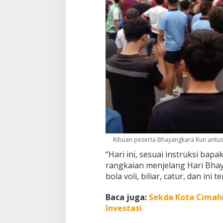
u
n
Ribuan peserta Bhayangkara Run antusi
“Hari ini, sesuai instruksi ba
rangkaian menjelang Hari Bhay
bola voli, biliar, catur, dan in
Baca juga:
Sekda Kota Cimahi
Investasi