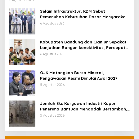
6 Agustus 2026
Selain Infrastruktur, KDM Sebut
Pemenuhan Kebutuhan Dasar Masyarakat
Jadi Fokus APBD Jabar 2027
6 Agustus 2026
Kabupaten Bandung dan Cianjur Sepakat
Lanjutkan Bangun konektivitas, Percepat
Pertumbuhan Ekonomi Daerah
6 Agustus 2026
OJK Matangkan Bursa Mineral,
Pengawasan Resmi Dimulai Awal 2027
5 Agustus 2026
Jumlah Eks Karyawan Industri Kapur
Penerima Bantuan Mendadak Bertambah,
KDM: Kita Identifikasi
5 Agustus 2026