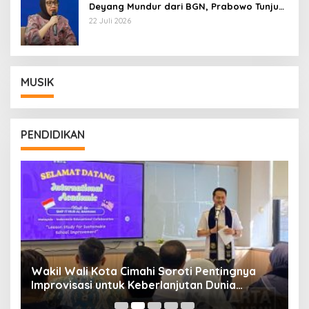
Deyang Mundur dari BGN, Prabowo Tunjuk
Wamentan Sudaryono
22 Juli 2026
MUSIK
PENDIDIKAN
Wakil Wali Kota Cimahi Soroti Pentingnya
Y
Improvisasi untuk Keberlanjutan Dunia
S
Pendidikan
A