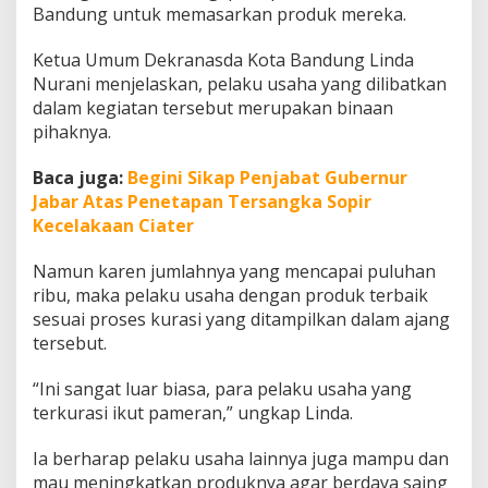
n
Bandung untuk memasarkan produk mereka.
,
P
Ketua Umum Dekranasda Kota Bandung Linda
i
Nurani menjelaskan, pelaku usaha yang dilibatkan
k
dalam kegiatan tersebut merupakan binaan
a
t
pihaknya.
P
e
Baca juga:
Begini Sikap Penjabat Gubernur
n
Jabar Atas Penetapan Tersangka Sopir
g
Kecelakaan Ciater
u
n
j
Namun karen jumlahnya yang mencapai puluhan
u
ribu, maka pelaku usaha dengan produk terbaik
n
sesuai proses kurasi yang ditampilkan dalam ajang
g
tersebut.
H
U
T
“Ini sangat luar biasa, para pelaku usaha yang
D
terkurasi ikut pameran,” ungkap Linda.
e
k
Ia berharap pelaku usaha lainnya juga mampu dan
r
mau meningkatkan produknya agar berdaya saing
a