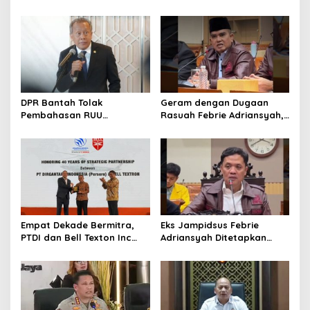
Prabowo: Sudah Kita
Kertajati Jadi Pusat
Nantikan 28 Tahun
Industri Kedirgantaraan
Nasional
DPR Bantah Tolak
Geram dengan Dugaan
Pembahasan RUU
Rasuah Febrie Adriansyah,
Perampasan Aset
Politisi PDIP Minta Eks
Jampidsus Dihukum Mati
Empat Dekade Bermitra,
Eks Jampidsus Febrie
PTDI dan Bell Texton Inc
Adriansyah Ditetapkan
Perkuat Kolaborasi
Tersangka, Polri dan
Kembangkan Industri
Kejagung Rajut Kongsi
Helikopter