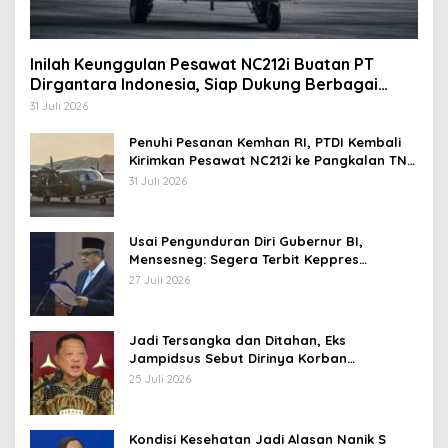
Inilah Keunggulan Pesawat NC212i Buatan PT
Dirgantara Indonesia, Siap Dukung Berbagai
Operasi TNI
31 Juli 2026
Penuhi Pesanan Kemhan RI, PTDI Kembali
Kirimkan Pesawat NC212i ke Pangkalan TNI
AU
31 Juli 2026
Usai Pengunduran Diri Gubernur BI,
Mensesneg: Segera Terbit Keppres
Pemberhentian dengan Hormat
27 Juli 2026
Jadi Tersangka dan Ditahan, Eks
Jampidsus Sebut Dirinya Korban
Kriminalisasi
25 Juli 2026
Kondisi Kesehatan Jadi Alasan Nanik S