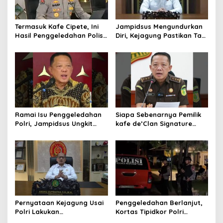
Termasuk Kafe Cipete, Ini
Jampidsus Mengundurkan
Hasil Penggeledahan Polisi
Diri, Kejagung Pastikan Tak
dari 12 Lokasi
Ganggu Penegakkan
Hukum di Gedung Bundar
Ramai Isu Penggeledahan
Siapa Sebenarnya Pemilik
Polri, Jampidsus Ungkit
kafe de’Clan Signature
Penegakkan Hukum
yang Digeledah Polisi?
Kejagung RI
Nama Jampidsus
Mendadak Jadi Sorotan
Pernyataan Kejagung Usai
Penggeledahan Berlanjut,
Polri Lakukan
Kortas Tipidkor Polri
Penggeledahan Terkait
Temukan Puluhan Kilogram