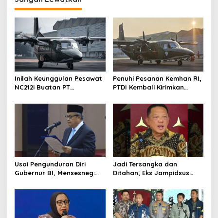
Inilah Keunggulan Pesawat
Penuhi Pesanan Kemhan RI,
NC212i Buatan PT
PTDI Kembali Kirimkan
Dirgantara Indonesia, Siap
Pesawat NC212i ke
Dukung Berbagai Operasi
Pangkalan TNI AU
TNI
Usai Pengunduran Diri
Jadi Tersangka dan
Gubernur BI, Mensesneg:
Ditahan, Eks Jampidsus
Segera Terbit Keppres
Sebut Dirinya Korban
Pemberhentian dengan
Kriminalisasi
Hormat