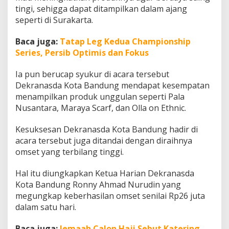
n
tingi, sehigga dapat ditampilkan dalam ajang
a
seperti di Surakarta.
s
Baca juga:
Tatap Leg Kedua Championship
Series, Persib Optimis dan Fokus
Ia pun berucap syukur di acara tersebut
Dekranasda Kota Bandung mendapat kesempatan
menampilkan produk unggulan seperti Pala
Nusantara, Maraya Scarf, dan Olla on Ethnic.
Kesuksesan Dekranasda Kota Bandung hadir di
acara tersebut juga ditandai dengan diraihnya
omset yang terbilang tinggi.
Hal itu diungkapkan Ketua Harian Dekranasda
Kota Bandung Ronny Ahmad Nurudin yang
megungkap keberhasilan omset senilai Rp26 juta
dalam satu hari.
Baca juga:
Jemaah Calon Haji Sebut Katering