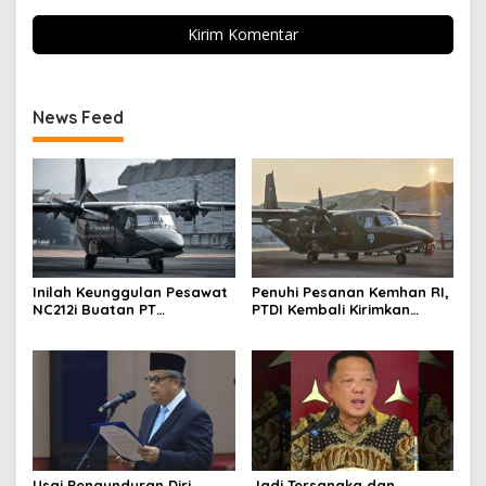
News Feed
Inilah Keunggulan Pesawat
Penuhi Pesanan Kemhan RI,
NC212i Buatan PT
PTDI Kembali Kirimkan
Dirgantara Indonesia, Siap
Pesawat NC212i ke
Dukung Berbagai Operasi
Pangkalan TNI AU
TNI
Usai Pengunduran Diri
Jadi Tersangka dan