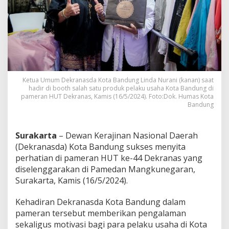
u
n
g
T
a
m
p
i
l
Ketua Umum Dekranasda Kota Bandung Linda Nurani (kanan) saat
k
hadir di booth salah satu produk pelaku usaha Kota Bandung di
a
pameran HUT Dekranas, Kamis (16/5/2024). Foto:Dok. Humas Kota
Bandung
n
P
r
o
Surakarta
– Dewan Kerajinan Nasional Daerah
d
(Dekranasda) Kota Bandung sukses menyita
u
perhatian di pameran HUT ke-44 Dekranas yang
k
diselenggarakan di Pamedan Mangkunegaran,
U
n
Surakarta, Kamis (16/5/2024).
g
g
Kehadiran Dekranasda Kota Bandung dalam
u
pameran tersebut memberikan pengalaman
l
sekaligus motivasi bagi para pelaku usaha di Kota
a