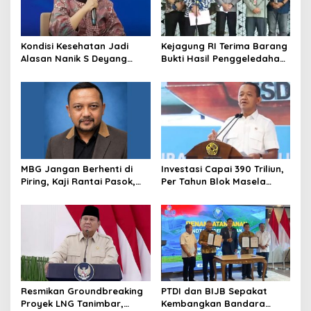
Kondisi Kesehatan Jadi
Kejagung RI Terima Barang
Alasan Nanik S Deyang
Bukti Hasil Penggeledahan
Mundur dari BGN, Prabowo
Kortas Tipidkor Usai Tes
Tunjuk Wamentan
Keaslian
Sudaryono
MBG Jangan Berhenti di
Investasi Capai 390 Triliun,
Piring, Kaji Rantai Pasok,
Per Tahun Blok Masela
Sampah, dan Nasib
Diproyesikan Produksi 9,5
Ekonomi Lokal
Juta Ton LNG
Resmikan Groundbreaking
PTDI dan BIJB Sepakat
Proyek LNG Tanimbar,
Kembangkan Bandara