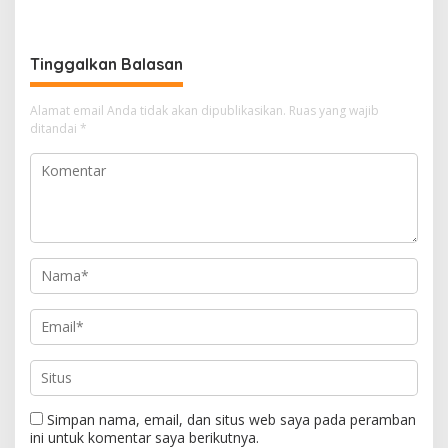
Kasus Dugaan Blackout
Emas Batangan di Rumah
Batubara Hingga TPPU
Mewah Bogor
Tinggalkan Balasan
Alamat email Anda tidak akan dipublikasikan.
Ruas yang wajib
ditandai
*
Simpan nama, email, dan situs web saya pada peramban
ini untuk komentar saya berikutnya.