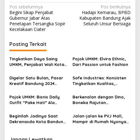
N
Pos sebelumnya
Pos berikutnya
Begini Sikap Penjabat
Hadapi Kemarau, BPBD
a
Gubernur Jabar Atas
Kabupaten Bandung Ajak
v
Penetapan Tersangka Sopir
Seluruh Unsur Bersiaga
Kecelakaan Ciater
i
g
Posting Terkait
a
s
Tingkatkan Daya Saing
Pojok UMKM: Elvira Ethnic,
UMKM, Penjabat Wali Kota
Dari Passion untuk Fashion
i
Bandung Dorong Proses
p
Kurasi
Digelar Satu Bulan, Pasar
Safe Industries: Konsisten
Kreatif Bandung 2024
Tingkatkan Kualitas,
o
Tembus Omset Hampir 9
Menangkan Persaingan
s
Miliar
dari Produk Luar
Pojok UMKM: Bisnis Daily
Berkenalan dengan Dino,
Outfit “Pake Hati” Ala
Boneka Rajutan
Nicky, Wear it With Love
Menggemaskan dari Art Ria
Craft
Beginilah Jadinya Saat
Jalan-jalan ke PVJ Mall,
Dekranasda Kota Bandung
Mampir di Rumah Nyonya
Gebrak Panggung PKJB
Disuguhi Es Lilin Likliki
2024
Jangan Lewatkan