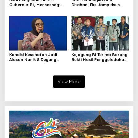
Gubernur BI, Mensesneg:
Ditahan, Eks Jampidsus
Segera Terbit Keppres
Sebut Dirinya Korban
Pemberhentian dengan
Kriminalisasi
Hormat
Kondisi Kesehatan Jadi
Kejagung RI Terima Barang
Alasan Nanik S Deyang
Bukti Hasil Penggeledahan
Mundur dari BGN, Prabowo
Kortas Tipidkor Usai Tes
Tunjuk Wamentan
Keaslian
Sudaryono
View More