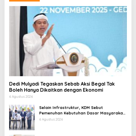
Dedi Mulyadi Tegaskan Sebab Aksi Begal Tak
Boleh Hanya Dikaitkan dengan Ekonomi
6 Agustus 2026
Selain Infrastruktur, KDM Sebut
Pemenuhan Kebutuhan Dasar Masyarakat
Jadi Fokus APBD Jabar 2027
6 Agustus 2026