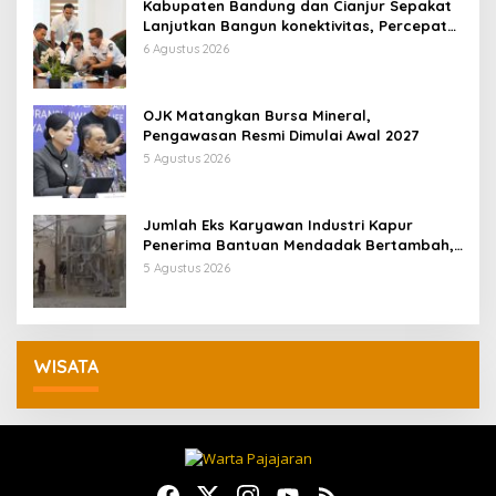
Kabupaten Bandung dan Cianjur Sepakat
Lanjutkan Bangun konektivitas, Percepat
Pertumbuhan Ekonomi Daerah
6 Agustus 2026
OJK Matangkan Bursa Mineral,
Pengawasan Resmi Dimulai Awal 2027
5 Agustus 2026
Jumlah Eks Karyawan Industri Kapur
Penerima Bantuan Mendadak Bertambah,
KDM: Kita Identifikasi
5 Agustus 2026
WISATA