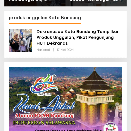
Alasan Pemkot Cimahi
Boleh Hanya Dikaitkan
Lakukan Pengurangan
dengan Ekonomi
Belanja Daerah
produk unggulan Kota Bandung
Dekranasda Kota Bandung Tampilkan
Produk Unggulan, Pikat Pengunjung
HUT Dekranas
Nasional
|
17 Mei 2024
O
L
E
H
R
E
D
A
K
S
I