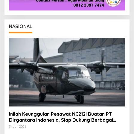
NASIONAL
Inilah Keunggulan Pesawat NC212i Buatan PT
Dirgantara Indonesia, Siap Dukung Berbagai
Operasi TNI
31 Juli 2026