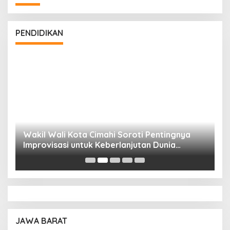
PENDIDIKAN
Wakil Wali Kota Cimahi Soroti Pentingnya
Y
Improvisasi untuk Keberlanjutan Dunia
S
Pendidikan
A
JAWA BARAT