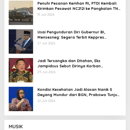
Penuhi Pesanan Kemhan RI, PTDI Kembali
Kirimkan Pesawat NC212i ke Pangkalan TNI
AU
31 Juli 2026
Usai Pengunduran Diri Gubernur BI,
Mensesneg: Segera Terbit Keppres
Pemberhentian dengan Hormat
27 Juli 2026
Jadi Tersangka dan Ditahan, Eks
Jampidsus Sebut Dirinya Korban
Kriminalisasi
25 Juli 2026
Kondisi Kesehatan Jadi Alasan Nanik S
Deyang Mundur dari BGN, Prabowo Tunjuk
Wamentan Sudaryono
22 Juli 2026
MUSIK