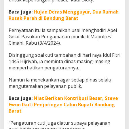
s
a
Baca juga:
Hujan Deras Mengguyur, Dua Rumah
n
Rusak Parah di Bandung Barat
D
i
g
Pernyataan itu ia sampaikan usai menghadiri Apel
u
Gelar Pasukan Pengamanan mudik di Mapolres
n
Cimahi, Rabu (3/4/2024).
a
k
Disinggung soal cuti tambahan di hari raya Idul Fitri
a
n
1445 Hijriyah, ia meminta dinas masing-masing
M
memperhatikan pengaturannya.
u
d
Namun ia menekankan agar setiap dinas selalu
i
mengutamakan pelayanan publik.
k
Baca juga:
Niat Berikan Kontribusi Besar, Steve
Ewon Ikuti Penjaringan Calon Bupati Bandung
Barat
“Pengaturan cuti juga diatur supaya pelayanan