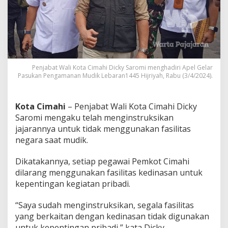
m
a
h
i
L
a
r
Penjabat Wali Kota Cimahi Dicky Saromi menghadiri Apel Gelar
a
Pasukan Pengamanan Mudik Lebaran1445 Hijriyah, Rabu (3/4/2024).
n
g
F
a
Kota Cimahi
– Penjabat Wali Kota Cimahi Dicky
s
Saromi mengaku telah menginstruksikan
i
jajarannya untuk tidak menggunakan fasilitas
l
negara saat mudik.
i
t
a
Dikatakannya, setiap pegawai Pemkot Cimahi
s
dilarang menggunakan fasilitas kedinasan untuk
K
kepentingan kegiatan pribadi.
e
d
“Saya sudah menginstruksikan, segala fasilitas
i
n
yang berkaitan dengan kedinasan tidak digunakan
a
untuk kepentingan pribadi,” kata Dicky.