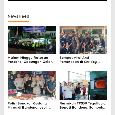
News Feed
Malam Minggu Ratusan
Sempat viral Aksi
Personel Gabungan Gelar
Pemerasan di Ciwidey,
Apel, Lanjut Patroli Skala
Polisi Tangkap Dua terduga
Besar Kabupaten Bandung
Pelaku
Polisi Bongkar Gudang
Resmikan TPS3R Tegalluar,
Miras di Bandung, Lebih
Bupati Bandung: Sampah
dari Enam Ribu Botol Disita
Bukan Hanya Urusan