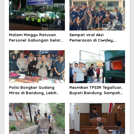
Malam Minggu Ratusan
Sempat viral Aksi
Personel Gabungan Gelar
Pemerasan di Ciwidey,
Apel, Lanjut Patroli Skala
Polisi Tangkap Dua terduga
Besar Kabupaten Bandung
Pelaku
Polisi Bongkar Gudang
Resmikan TPS3R Tegalluar,
Miras di Bandung, Lebih
Bupati Bandung: Sampah
dari Enam Ribu Botol Disita
Bukan Hanya Urusan
Pemerintah