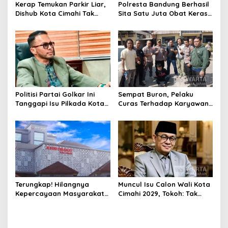
Kerap Temukan Parkir Liar,
Polresta Bandung Berhasil
Dishub Kota Cimahi Tak
Sita Satu Juta Obat Keras
Henti Lakukan Edukasi dan
Serta Ungkap Ratusan
Pembinaan
Kasus Narkoba
Politisi Partai Golkar Ini
Sempat Buron, Pelaku
Tanggapi Isu Pilkada Kota
Curas Terhadap Karyawan
Cimahi 2029: Terlalu Dini
Pabrik di Majalaya Berhasil
Ditangkap Polisi
Terungkap! Hilangnya
Muncul Isu Calon Wali Kota
Kepercayaan Masyarakat
Cimahi 2029, Tokoh: Tak
Latarbelakangi Rencana
Cukup Hanya Bermodal
Rebranding RSUD Cibabat
Legitimasi Parpol