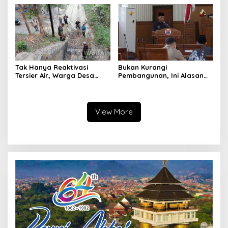
Pemerintah
Tak Hanya Reaktivasi
Bukan Kurangi
Tersier Air, Warga Desa
Pembangunan, Ini Alasan
Ciburuy Inginkan Jalan
Pemkot Cimahi Lakukan
Alternatif di Padalarang
Pengurangan Belanja
Daerah
View More