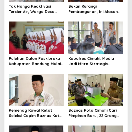
Tak Hanya Reaktivasi
Bukan Kurangi
Tersier Air, Warga Desa
Pembangunan, Ini Alasan
Ciburuy Inginkan Jalan
Pemkot Cimahi Lakukan
Alternatif di Padalarang
Pengurangan Belanja
Daerah
Puluhan Calon Paskibraka
Kapolres Cimahi: Media
Kabupaten Bandung Mulai
Jadi Mitra Strategis
Ikuti Pemusatan Latihan
Bangun Kepercayaan
Publik
Kemenag Kawal Ketat
Baznas Kota Cimahi Cari
Seleksi Capim Baznas Kota
Pimpinan Baru, 22 Orang
Cimahi: Kita Ingin
Ikuti Seleksi
Komisioner Baznas
Berintegritas