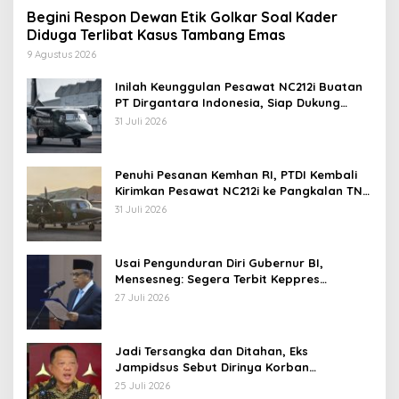
Begini Respon Dewan Etik Golkar Soal Kader
Diduga Terlibat Kasus Tambang Emas
9 Agustus 2026
Inilah Keunggulan Pesawat NC212i Buatan
PT Dirgantara Indonesia, Siap Dukung
Berbagai Operasi TNI
31 Juli 2026
Penuhi Pesanan Kemhan RI, PTDI Kembali
Kirimkan Pesawat NC212i ke Pangkalan TNI
AU
31 Juli 2026
Usai Pengunduran Diri Gubernur BI,
Mensesneg: Segera Terbit Keppres
Pemberhentian dengan Hormat
27 Juli 2026
Jadi Tersangka dan Ditahan, Eks
Jampidsus Sebut Dirinya Korban
Kriminalisasi
25 Juli 2026