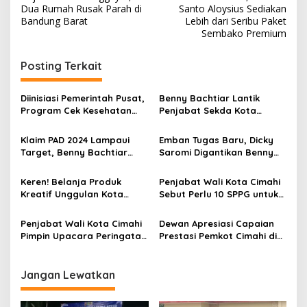
a
Dua Rumah Rusak Parah di
Santo Aloysius Sediakan
v
Bandung Barat
Lebih dari Seribu Paket
Sembako Premium
i
g
Posting Terkait
a
s
Diinisiasi Pemerintah Pusat,
Benny Bachtiar Lantik
Program Cek Kesehatan
Penjabat Sekda Kota
i
Gratis Disambut Antusias
Cimahi Baru, Gantikan Budi
p
Warga Kota Cimahi
Raharja
Klaim PAD 2024 Lampaui
Emban Tugas Baru, Dicky
Target, Benny Bachtiar
Saromi Digantikan Benny
o
Sebut 2025 Lebih
Bachtiar Pimpin Sementara
s
Menantang
Kota Cimahi
Keren! Belanja Produk
Penjabat Wali Kota Cimahi
Kreatif Unggulan Kota
Sebut Perlu 10 SPPG untuk
Cimahi Sekarang Bisa di
Program Makan Bergizi
Gerai Dekranasda
Gratis
Penjabat Wali Kota Cimahi
Dewan Apresiasi Capaian
Pimpin Upacara Peringatan
Prestasi Pemkot Cimahi di
Hari Amal Bakti ke-79
Bawah Kepemimpinan Dicky
Kemenag
Saromi
Jangan Lewatkan