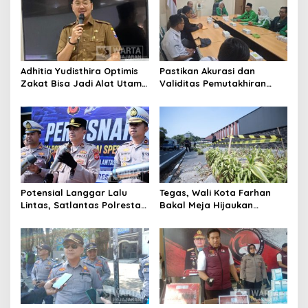
Adhitia Yudisthira Optimis
Pastikan Akurasi dan
Zakat Bisa Jadi Alat Utama
Validitas Pemutakhiran
Selesaikan Masalah Sosial
Data Parpol, Bawaslu Kota
Kota Cimahi
Cimahi Lakukan
Pengawasan
Potensial Langgar Lalu
Tegas, Wali Kota Farhan
Lintas, Satlantas Polresta
Bakal Meja Hijaukan
Bandung Tindak Ribuan
Penebang Pohon di Jalan
Motor Berknalpot Brong
Riau