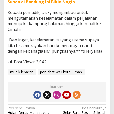
Sunda di Bandung Ini Bikin Nagih
Kepada pemudik, Dicky mengimbau untuk
mengutamakan keselamatan dalam perjalanan
menuju ke kampung halaman hingga kembali ke
Cimahi.
“Dan ingat, keselamatan itu yang utama supaya
kita bisa merayakan hari kemenangan nanti
dengan kebahagiaan,” pungkasnya.***(Heryana)
Post Views:
3,042
mudik lebaran
penjabat wali kota Cimahi
Ikuti Kami
N
Pos sebelumnya
Pos berikutnya
Hujan Deras Mengguyur,
Gelar Bakti Sosial, Sekolah