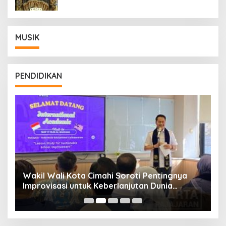
MUSIK
PENDIDIKAN
Wakil Wali Kota Cimahi Soroti Pentingnya
Y
Improvisasi untuk Keberlanjutan Dunia
S
Pendidikan
A