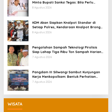
Minta Bupati Sanksi Tegas: Bila Perlu
Pemberhentian
8 Agustus 2026
KDM Akan Siapkan Knalpot Standar di
Setiap Polres, Kendaraan Knalpot Brong
Tertangkap Langsung Ganti
8 Agustus 2026
Pengolahan Sampah Teknologi Pirolisis
Siap Lahap Tiga Ribu Ton Sampah Harian
Jawa Barat
7 Agustus 2026
Pangdam III Siliwangi Sambut Kunjungan
Kerja Menkopolkam: Bentuk Perhatian
Pemerintah
7 Agustus 2026
WISATA