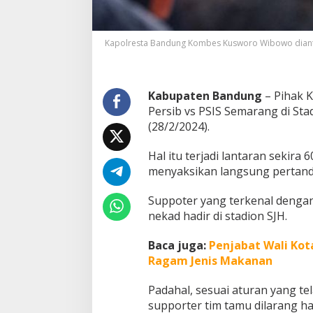
i
i
j
Kapolresta Bandung Kombes Kusworo Wibowo diantar
i
n
k
a
Kabupaten Bandung
– Pihak K
n
Persib vs PSIS Semarang di Sta
n
y
(28/2/2024).
a
S
Hal itu terjadi lantaran sekir
u
menyaksikan langsung pertan
p
p
o
Suppoter yang terkenal dengan
r
nekad hadir di stadion SJH.
t
e
Baca juga:
Penjabat Wali Kot
r
Ragam Jenis Makanan
T
a
m
Padahal, sesuai aturan yang te
u
supporter tim tamu dilarang had
H