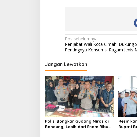
N
Pos sebelumnya
Penjabat Wali Kota Cimahi Dukung So
a
Pentingnya Konsumsi Ragam Jenis
v
i
Jangan Lewatkan
g
a
s
i
p
o
Polisi Bongkar Gudang Miras di
Resmikan
s
Bandung, Lebih dari Enam Ribu
Bupati 
Botol Disita
Hanya Ur