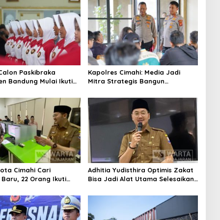
Calon Paskibraka
Kapolres Cimahi: Media Jadi
n Bandung Mulai Ikuti
Mitra Strategis Bangun
n Latihan
Kepercayaan Publik
ota Cimahi Cari
Adhitia Yudisthira Optimis Zakat
Baru, 22 Orang Ikuti
Bisa Jadi Alat Utama Selesaikan
Masalah Sosial Kota Cimahi