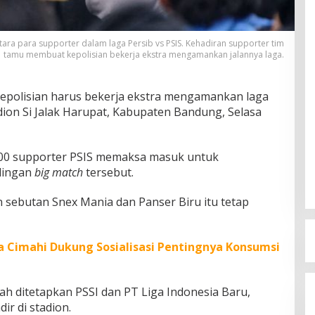
a para supporter dalam laga Persib vs PSIS. Kehadiran supporter tim
tamu membuat kepolisian bekerja ekstra mengamankan jalannya laga.
epolisian harus bekerja ekstra mengamankan laga
dion Si Jalak Harupat, Kabupaten Bandung, Selasa
a 600 supporter PSIS memaksa masuk untuk
dingan
big match
tersebut.
 sebutan Snex Mania dan Panser Biru itu tetap
a Cimahi Dukung Sosialisasi Pentingnya Konsumsi
lah ditetapkan PSSI dan PT Liga Indonesia Baru,
ir di stadion.