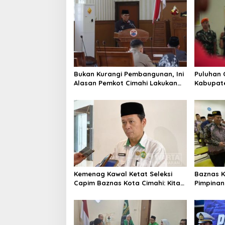
Bukan Kurangi Pembangunan, Ini
Puluhan 
Alasan Pemkot Cimahi Lakukan
Kabupate
Pengurangan Belanja Daerah
Pemusata
Kemenag Kawal Ketat Seleksi
Baznas K
Capim Baznas Kota Cimahi: Kita
Pimpinan 
Ingin Komisioner Baznas
Seleksi
Berintegritas