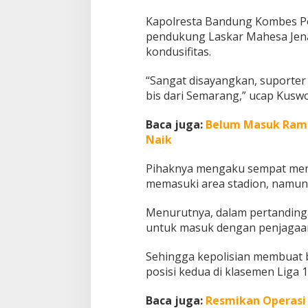
a
Kapolresta Bandung Kombes P
d
pendukung Laskar Mahesa Jena
i
r
kondusifitas.
d
i
“Sangat disayangkan, suporter
S
bis dari Semarang,” ucap Kusw
t
a
d
Baca juga:
Belum Masuk Ram
i
Naik
o
n
Pihaknya mengaku sempat men
memasuki area stadion, namu
Menurutnya, dalam pertanding
untuk masuk dengan penjagaa
Sehingga kepolisian membuat
posisi kedua di klasemen Liga 1
Baca juga:
Resmikan Operasi 