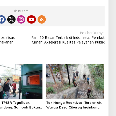
Ikuti Kami
Pos berikutnya
sialisasi
Raih 10 Besar Terbaik di Indonesia, Pemkot
 Makanan
Cimahi Akselerasi Kualitas Pelayanan Publik
 TPS3R Tegalluar,
Tak Hanya Reaktivasi Tersier Air,
Bandung: Sampah Bukan
Warga Desa Ciburuy Inginkan
usan Pemerintah
Jalan Alternatif di Padalarang