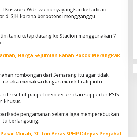
ol Kusworo Wibowo menyayangkan kehadiran
r di SJH karena berpotensi mengganggu
Penguatan Pendidikan Agama dan
 tim tamu tetap datang ke Stadion menggunakan 7
Karakter Sekolah Nur Al Rahman
oro.
Bikin Sekolah di Malaysia Tertarik
Mempelajarinya
adhan, Harga Sejumlah Bahan Pokok Merangkak
ahan rombongan dari Semarang itu agar tidak
n mereka memaksa dengan mendobrak pintu.
an tersebut panpel memperblehkan supporter PSIS
n khusus.
 barikade pengamanan selama laga memperebutkan
 itu berlangsung.
Pasar Murah, 30 Ton Beras SPHP Dilepas Penjabat