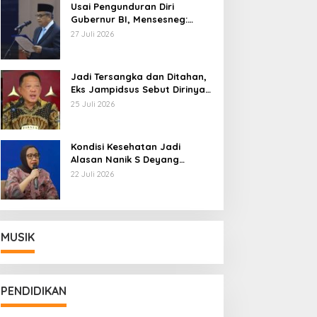
Usai Pengunduran Diri
Gubernur BI, Mensesneg:
Segera Terbit Keppres
27 Juli 2026
Pemberhentian dengan
Hormat
Jadi Tersangka dan Ditahan,
Eks Jampidsus Sebut Dirinya
Korban Kriminalisasi
25 Juli 2026
Kondisi Kesehatan Jadi
Alasan Nanik S Deyang
Mundur dari BGN, Prabowo
22 Juli 2026
Tunjuk Wamentan Sudaryono
MUSIK
PENDIDIKAN