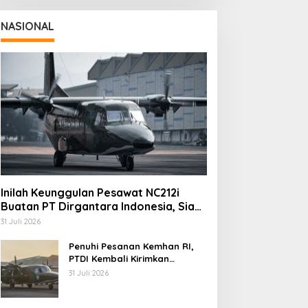
NASIONAL
Inilah Keunggulan Pesawat NC212i
Buatan PT Dirgantara Indonesia, Siap
Dukung Berbagai Operasi TNI
31 Juli 2026
Penuhi Pesanan Kemhan RI,
PTDI Kembali Kirimkan
Pesawat NC212i ke Pangkalan
31 Juli 2026
TNI AU