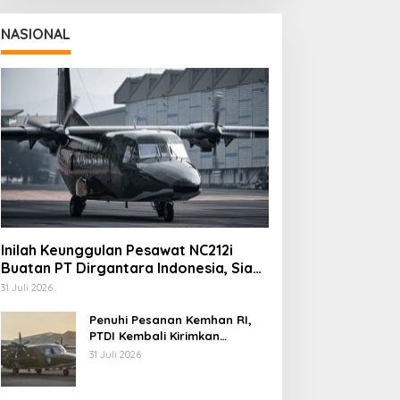
NASIONAL
Inilah Keunggulan Pesawat NC212i
Buatan PT Dirgantara Indonesia, Siap
Dukung Berbagai Operasi TNI
31 Juli 2026
Penuhi Pesanan Kemhan RI,
PTDI Kembali Kirimkan
Pesawat NC212i ke Pangkalan
31 Juli 2026
TNI AU