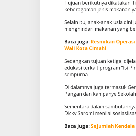
Tujuan berikutnya dikatakan 
J
keberagaman jenis makanan ya
e
n
Selain itu, anak-anak usia din
i
s
menghindari makanan yang ber
M
a
Baca juga:
Resmikan Operasi 
k
Wali Kota Cimahi
a
n
a
Sedangkan tujuan ketiga, dij
n
edukasi terkait program “Isi P
sempurna.
Di dalamnya juga termasuk Ge
Pangan dan kampanye Sekolah 
Sementara dalam sambutannya 
Dicky Saromi menilai sosiaslisa
Baca juga:
Sejumlah Kendala 