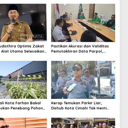
Berintegritas
udisthira Optimis Zakat
Pastikan Akurasi dan Validitas
i Alat Utama Selesaikan
Pemutakhiran Data Parpol,
Sosial Kota Cimahi
Bawaslu Kota Cimahi Lakukan
Pengawasan
ali Kota Farhan Bakal
Kerap Temukan Parkir Liar,
aukan Penebang Pohon
Dishub Kota Cimahi Tak Henti
Riau
Lakukan Edukasi dan Pembinaan