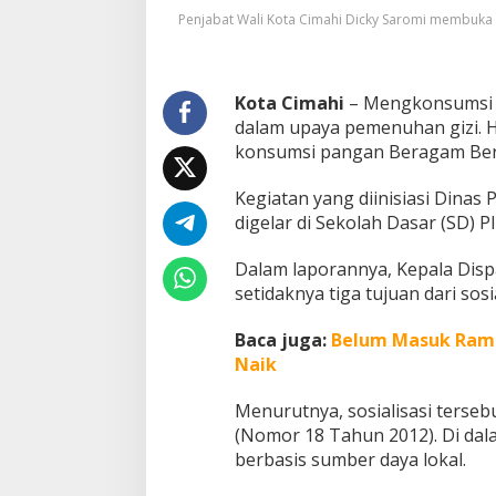
s
Penjabat Wali Kota Cimahi Dicky Saromi membuka ke
i
P
e
n
Kota Cimahi
– Mengkonsumsi m
t
dalam upaya pemenuhan gizi. Ha
i
konsumsi pangan Beragam Berg
n
g
Kegiatan yang diinisiasi Dinas
n
y
digelar di Sekolah Dasar (SD) P
a
K
Dalam laporannya, Kepala Disp
o
setidaknya tiga tujuan dari sosi
n
s
u
Baca juga:
Belum Masuk Ram
m
Naik
s
i
Menurutnya, sosialisasi ters
R
(Nomor 18 Tahun 2012). Di dal
a
g
berbasis sumber daya lokal.
a
m