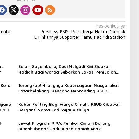
Pos berikutnya
umlah
Persib vs PSIS, Polisi Kerja Ekstra Dampak
Diijinkannya Supporter Tamu Hadir di Stadion
at
Selain Sayembara, Dedi Mulyadi Kini Siapkan
hi
Hadiah Bagi Warga Sebarkan Lokasi Penjualan
Narkotika
a Kota
Terungkap! Hilangnya Kepercayaan Masyarakat
Latarbelakangi Rencana Rebranding RSUD
Cibabat
iyana
Kabar Penting Bagi Warga Cimahi, RSUD Cibabat
 DPRD
Berganti Nama Jadi Wijaya Mulya
l-
Lewat Program RIRA, Pemkot Cimahi Dorong
Rumah Ibadah Jadi Ruang Ramah Anak