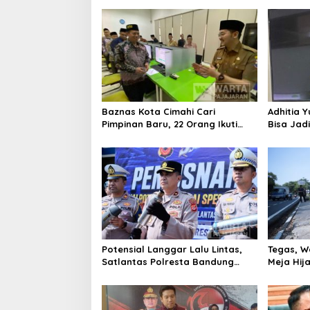
Baznas Kota Cimahi Cari
Adhitia Y
Pimpinan Baru, 22 Orang Ikuti
Bisa Jad
Seleksi
Masalah 
Potensial Langgar Lalu Lintas,
Tegas, W
Satlantas Polresta Bandung
Meja Hij
Tindak Ribuan Motor Berknalpot
di Jalan 
Brong