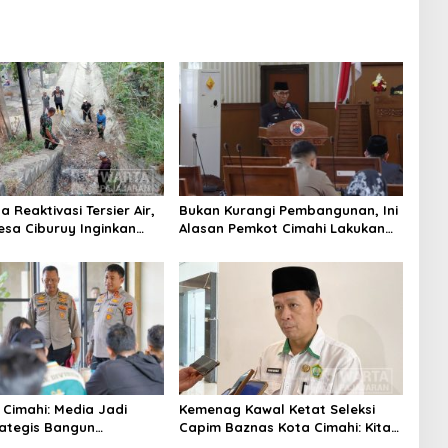
 Reaktivasi Tersier Air,
Bukan Kurangi Pembangunan, Ini
sa Ciburuy Inginkan
Alasan Pemkot Cimahi Lakukan
ternatif di Padalarang
Pengurangan Belanja Daerah
 Cimahi: Media Jadi
Kemenag Kawal Ketat Seleksi
rategis Bangun
Capim Baznas Kota Cimahi: Kita
aan Publik
Ingin Komisioner Baznas