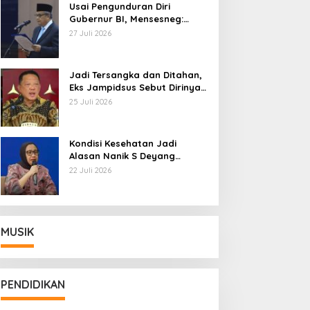
Usai Pengunduran Diri
Gubernur BI, Mensesneg:
Segera Terbit Keppres
27 Juli 2026
Pemberhentian dengan
Hormat
Jadi Tersangka dan Ditahan,
Eks Jampidsus Sebut Dirinya
Korban Kriminalisasi
25 Juli 2026
Kondisi Kesehatan Jadi
Alasan Nanik S Deyang
Mundur dari BGN, Prabowo
22 Juli 2026
Tunjuk Wamentan Sudaryono
MUSIK
PENDIDIKAN