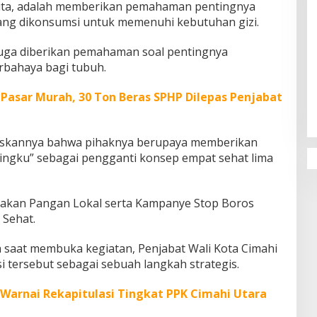
Tita, adalah memberikan pemahaman pentingnya
ng dikonsumsi untuk memenuhi kebutuhan gizi.
i juga diberikan pemahaman soal pentingnya
bahaya bagi tubuh.
Penguatan Pendidikan Agama dan
Karakter Sekolah Nur Al Rahman
Pasar Murah, 30 Ton Beras SPHP Dilepas Penjabat
Bikin Sekolah di Malaysia Tertarik
Mempelajarinya
elaskannya bahwa pihaknya berupaya memberikan
iringku” sebagai pengganti konsep empat sehat lima
rakan Pangan Lokal serta Kampanye Stop Boros
Sehat.
saat membuka kegiatan, Penjabat Wali Kota Cimahi
si tersebut sebagai sebuah langkah strategis.
Warnai Rekapitulasi Tingkat PPK Cimahi Utara