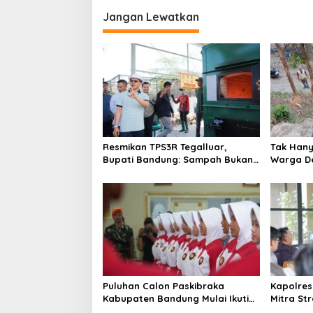
Jangan Lewatkan
Resmikan TPS3R Tegalluar,
Tak Hanya
Bupati Bandung: Sampah Bukan
Warga De
Hanya Urusan Pemerintah
Jalan Al
Puluhan Calon Paskibraka
Kapolres
Kabupaten Bandung Mulai Ikuti
Mitra St
Pemusatan Latihan
Kepercay