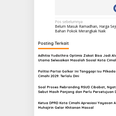
N
Pos sebelumnya
Belum Masuk Ramadhan, Harga Sej
a
Bahan Pokok Merangkak Naik
v
i
Posting Terkait
g
Adhitia Yudisthira Optimis Zakat Bisa Jadi Al
a
Utama Selesaikan Masalah Sosial Kota Cima
s
Politisi Partai Golkar Ini Tanggapi Isu Pilkad
i
Cimahi 2029: Terlalu Dini
p
o
Soal Proses Rebranding RSUD Cibabat, Ngat
Sebut Masih Panjang dan Perlu Persetujuan
s
Ketua DPRD Kota Cimahi Apresiasi Yayasan A
Muhajirin Gelar Khitanan Massal