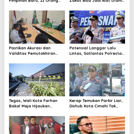
Pimpinan Baru, 22 Orang
Zakat Bisa Jadi Alat Utama
Ikuti Seleksi
Selesaikan Masalah Sosial
Kota Cimahi
Pastikan Akurasi dan
Potensial Langgar Lalu
Validitas Pemutakhiran
Lintas, Satlantas Polresta
Data Parpol, Bawaslu Kota
Bandung Tindak Ribuan
Cimahi Lakukan
Motor Berknalpot Brong
Pengawasan
Tegas, Wali Kota Farhan
Kerap Temukan Parkir Liar,
Bakal Meja Hijaukan
Dishub Kota Cimahi Tak
Penebang Pohon di Jalan
Henti Lakukan Edukasi dan
Riau
Pembinaan