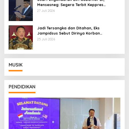
Mensesneg: Segera Terbit Keppres
Pemberhentian dengan Hormat
27 Juli 2026
Jadi Tersangka dan Ditahan, Eks
Jampidsus Sebut Dirinya Korban
Kriminalisasi
25 Juli 2026
MUSIK
PENDIDIKAN