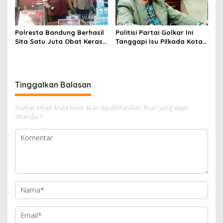
Polresta Bandung Berhasil
Politisi Partai Golkar Ini
Sita Satu Juta Obat Keras
Tanggapi Isu Pilkada Kota
Serta Ungkap Ratusan
Cimahi 2029: Terlalu Dini
Kasus Narkoba
Tinggalkan Balasan
Alamat email Anda tidak akan dipublikasikan.
Ruas yang wajib
ditandai
*