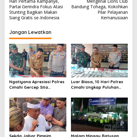
Hari Pertama Kampanye,
Mengenal Lions Club
a
Partai Gerindra Fokus Atasi
Bandung Tohaga, Kokohkan
v
Stunting Bagikan Makan
Pilar Pelayanan
Siang Gratis se-Indonesia
Kemanusiaan
i
g
Jangan Lewatkan
a
s
i
p
o
s
Ngatiyana Apresiasi Polres
Luar Biasa, 10 Hari Polres
Cimahi Gercep Sita
Cimahi Ungkap Puluhan
Setengah Juta Obat Keras
Kasus dan Sita Ratusan
Terbatas
Ribu Butir OKT
Sekda Jabar Pimpim
Malam Minggu Ratusan