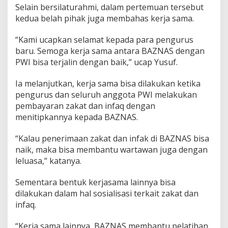
a
Selain bersilaturahmi, dalam pertemuan tersebut
b
kedua belah pihak juga membahas kerja sama.
u
p
“Kami ucapkan selamat kepada para pengurus
a
baru. Semoga kerja sama antara BAZNAS dengan
t
e
PWI bisa terjalin dengan baik,” ucap Yusuf.
n
B
Ia melanjutkan, kerja sama bisa dilakukan ketika
a
pengurus dan seluruh anggota PWI melakukan
n
pembayaran zakat dan infaq dengan
d
u
menitipkannya kepada BAZNAS.
n
g
“Kalau penerimaan zakat dan infak di BAZNAS bisa
naik, maka bisa membantu wartawan juga dengan
leluasa,” katanya.
Sementara bentuk kerjasama lainnya bisa
dilakukan dalam hal sosialisasi terkait zakat dan
infaq.
“Kerja sama lainnya, BAZNAS membantu pelatihan