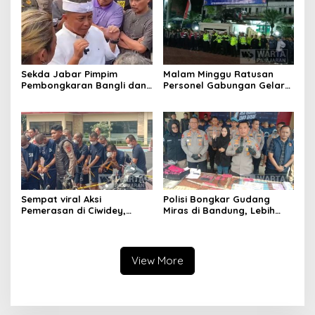
Sekda Jabar Pimpim
Malam Minggu Ratusan
Pembongkaran Bangli dan
Personel Gabungan Gelar
Penertiban PKL
Apel, Lanjut Patroli Skala
Kiaracondong
Besar Kabupaten Bandung
Sempat viral Aksi
Polisi Bongkar Gudang
Pemerasan di Ciwidey,
Miras di Bandung, Lebih
Polisi Tangkap Dua terduga
dari Enam Ribu Botol Disita
Pelaku
View More