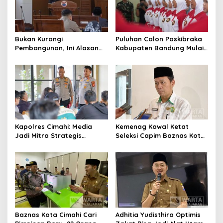
Bukan Kurangi
Puluhan Calon Paskibraka
Pembangunan, Ini Alasan
Kabupaten Bandung Mulai
Pemkot Cimahi Lakukan
Ikuti Pemusatan Latihan
Pengurangan Belanja
Daerah
Kapolres Cimahi: Media
Kemenag Kawal Ketat
Jadi Mitra Strategis
Seleksi Capim Baznas Kota
Bangun Kepercayaan
Cimahi: Kita Ingin
Publik
Komisioner Baznas
Berintegritas
Baznas Kota Cimahi Cari
Adhitia Yudisthira Optimis