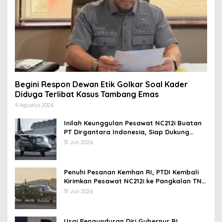
Begini Respon Dewan Etik Golkar Soal Kader
Diduga Terlibat Kasus Tambang Emas
9 Agustus 2026
Inilah Keunggulan Pesawat NC212i Buatan
PT Dirgantara Indonesia, Siap Dukung
Berbagai Operasi TNI
31 Juli 2026
Penuhi Pesanan Kemhan RI, PTDI Kembali
Kirimkan Pesawat NC212i ke Pangkalan TNI
AU
31 Juli 2026
Usai Pengunduran Diri Gubernur BI,