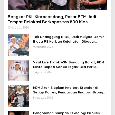
Bongkar PKL Kiaracondong, Pasar BTM Jadi
Tempat Relokasi Berkapasitas 800 Kios
10 Agustus 2026
Tak Ditanggung BPJS, Dedi Mulyadi Jamin
Biaya RS Korban Kejahatan Dibayar
Pemprov Jabar
9 Agustus 2026
Viral Live Tiktok ASN Bandung Barat, KDM
Minta Bupati Sanksi Tegas: Bila Perlu
Pemberhentian
8 Agustus 2026
KDM Akan Siapkan Knalpot Standar di
Setiap Polres, Kendaraan Knalpot Brong
Tertangkap Langsung Ganti
8 Agustus 2026
Pengolahan Sampah Teknologi Pirolisis