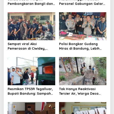
Pembongkaran Bangli dan
Personel Gabungan Gelar
Penertiban PKL
Apel, Lanjut Patroli Skala
Kiaracondong
Besar Kabupaten Bandung
Sempat viral Aksi
Polisi Bongkar Gudang
Pemerasan di Ciwidey,
Miras di Bandung, Lebih
Polisi Tangkap Dua terduga
dari Enam Ribu Botol Disita
Pelaku
Resmikan TPS3R Tegalluar,
Tak Hanya Reaktivasi
Bupati Bandung: Sampah
Tersier Air, Warga Desa
Bukan Hanya Urusan
Ciburuy Inginkan Jalan
Pemerintah
Alternatif di Padalarang