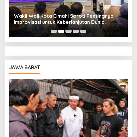
Wakil Wali Kota Cimahi Soroti Pentingnya
Y
Improvisasi untuk Keberlanjutan Dunia
S
Pendidikan
A
JAWA BARAT