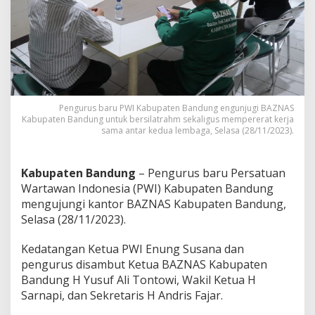
e
n
g
u
r
u
s
P
W
Pengurus baru PWI Kabupaten Bandung engunjugi BAZNAS
Kabupaten Bandung untuk bersilatrahm sekaligus mempererat kerja
I
sama antar kedua lembaga, Selasa (28/11/2023).
S
a
m
b
Kabupaten Bandung
– Pengurus baru Persatuan
a
Wartawan Indonesia (PWI) Kabupaten Bandung
n
mengujungi kantor BAZNAS Kabupaten Bandung,
g
Selasa (28/11/2023).
i
B
A
Kedatangan Ketua PWI Enung Susana dan
Z
pengurus disambut Ketua BAZNAS Kabupaten
N
Bandung H Yusuf Ali Tontowi, Wakil Ketua H
A
Sarnapi, dan Sekretaris H Andris Fajar.
S
K