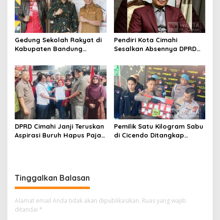
Gedung Sekolah Rakyat di
Pendiri Kota Cimahi
Kabupaten Bandung
Sesalkan Absennya DPRD
Dibangun Oktober 2026,
dalam Dialog Pembahasan
Siap Tampung Dua Ribu
Rebranding RSUD Cibabat
Siswa
DPRD Cimahi Janji Teruskan
Pemilik Satu Kilogram Sabu
Aspirasi Buruh Hapus Pajak
di Cicendo Ditangkap
Penghasilan ke Presiden
Satnarkoba Polres Cimahi
dan DPR
Tinggalkan Balasan
Alamat email Anda tidak akan dipublikasikan.
Ruas yang wajib
ditandai
*