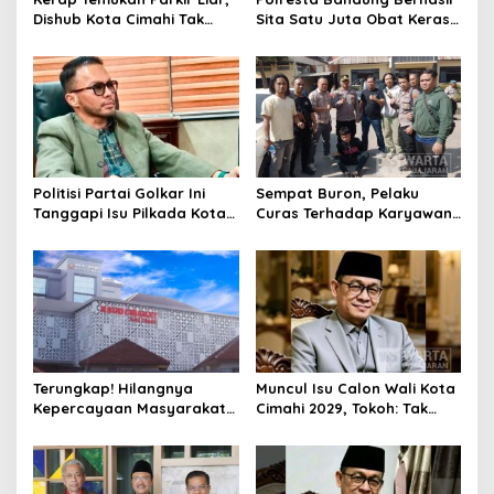
Dishub Kota Cimahi Tak
Sita Satu Juta Obat Keras
Henti Lakukan Edukasi dan
Serta Ungkap Ratusan
Pembinaan
Kasus Narkoba
Politisi Partai Golkar Ini
Sempat Buron, Pelaku
Tanggapi Isu Pilkada Kota
Curas Terhadap Karyawan
Cimahi 2029: Terlalu Dini
Pabrik di Majalaya Berhasil
Ditangkap Polisi
Terungkap! Hilangnya
Muncul Isu Calon Wali Kota
Kepercayaan Masyarakat
Cimahi 2029, Tokoh: Tak
Latarbelakangi Rencana
Cukup Hanya Bermodal
Rebranding RSUD Cibabat
Legitimasi Parpol