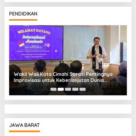
PENDIDIKAN
Wakil Wali Kota Cimahi Soroti Pentingnya
Y
Improvisasi untuk Keberlanjutan Dunia
S
Pendidikan
A
JAWA BARAT