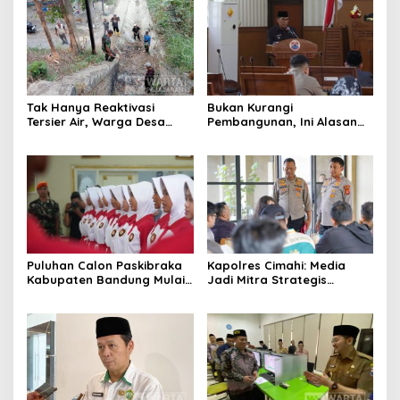
Tak Hanya Reaktivasi
Bukan Kurangi
Tersier Air, Warga Desa
Pembangunan, Ini Alasan
Ciburuy Inginkan Jalan
Pemkot Cimahi Lakukan
Alternatif di Padalarang
Pengurangan Belanja
Daerah
Puluhan Calon Paskibraka
Kapolres Cimahi: Media
Kabupaten Bandung Mulai
Jadi Mitra Strategis
Ikuti Pemusatan Latihan
Bangun Kepercayaan
Publik