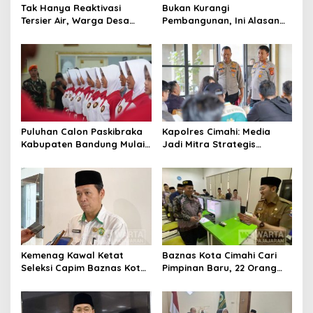
Tak Hanya Reaktivasi
Bukan Kurangi
Tersier Air, Warga Desa
Pembangunan, Ini Alasan
Ciburuy Inginkan Jalan
Pemkot Cimahi Lakukan
Alternatif di Padalarang
Pengurangan Belanja
Daerah
Puluhan Calon Paskibraka
Kapolres Cimahi: Media
Kabupaten Bandung Mulai
Jadi Mitra Strategis
Ikuti Pemusatan Latihan
Bangun Kepercayaan
Publik
Kemenag Kawal Ketat
Baznas Kota Cimahi Cari
Seleksi Capim Baznas Kota
Pimpinan Baru, 22 Orang
Cimahi: Kita Ingin
Ikuti Seleksi
Komisioner Baznas
Berintegritas