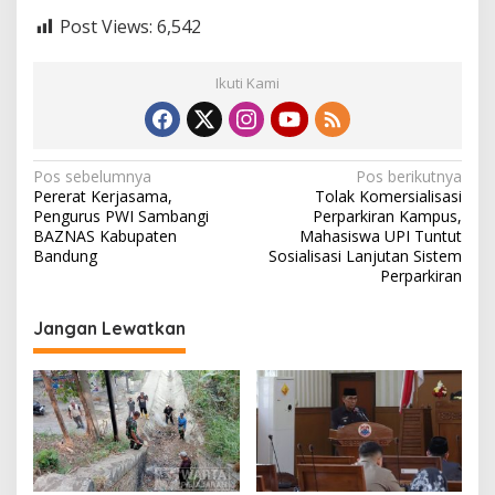
Post Views:
6,542
Ikuti Kami
N
Pos sebelumnya
Pos berikutnya
Pererat Kerjasama,
Tolak Komersialisasi
a
Pengurus PWI Sambangi
Perparkiran Kampus,
v
BAZNAS Kabupaten
Mahasiswa UPI Tuntut
Bandung
Sosialisasi Lanjutan Sistem
i
Perparkiran
g
Jangan Lewatkan
a
s
i
p
o
s