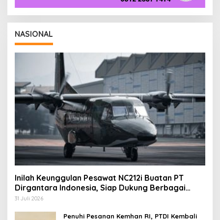
NASIONAL
Inilah Keunggulan Pesawat NC212i Buatan PT
Dirgantara Indonesia, Siap Dukung Berbagai
Operasi TNI
31 Juli 2026
Penuhi Pesanan Kemhan RI, PTDI Kembali