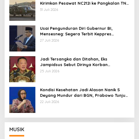
Kirimkan Pesawat NC212i ke Pangkalan TNI
AU
31 Juli 2026
Usai Pengunduran Diri Gubernur BI,
Mensesneg: Segera Terbit Keppres
Pemberhentian dengan Hormat
27 Juli 2026
Jadi Tersangka dan Ditahan, Eks
Jampidsus Sebut Dirinya Korban
Kriminalisasi
25 Juli 2026
Kondisi Kesehatan Jadi Alasan Nanik S
Deyang Mundur dari BGN, Prabowo Tunjuk
Wamentan Sudaryono
22 Juli 2026
MUSIK