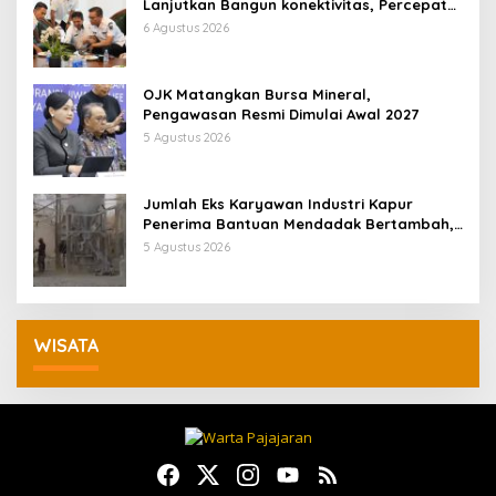
Lanjutkan Bangun konektivitas, Percepat
Pertumbuhan Ekonomi Daerah
6 Agustus 2026
OJK Matangkan Bursa Mineral,
Pengawasan Resmi Dimulai Awal 2027
5 Agustus 2026
Jumlah Eks Karyawan Industri Kapur
Penerima Bantuan Mendadak Bertambah,
KDM: Kita Identifikasi
5 Agustus 2026
WISATA