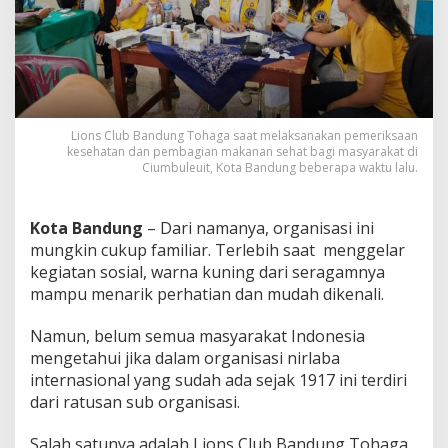
a
n
d
u
n
g
T
o
Lions Club Bandung Tohaga saat melaksanakan pemeriksaan
kesehatan dan pembagian makanan sehat bagi masyarakat di
h
Ciumbuleuit, Kota Bandung beberapa waktu lalu.
a
g
a
,
Kota Bandung
– Dari namanya, organisasi ini
K
mungkin cukup familiar. Terlebih saat menggelar
o
kegiatan sosial, warna kuning dari seragamnya
k
mampu menarik perhatian dan mudah dikenali.
o
h
k
Namun, belum semua masyarakat Indonesia
a
mengetahui jika dalam organisasi nirlaba
n
internasional yang sudah ada sejak 1917 ini terdiri
P
dari ratusan sub organisasi.
i
l
a
Salah satunya adalah Lions Club Bandung Tohaga.