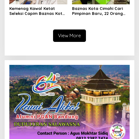
Kemenag Kawal Ketat
Baznas Kota Cimahi Cari
Seleksi Capim Baznas Kota
Pimpinan Baru, 22 Orang
Cimahi: Kita Ingin
Ikuti Seleksi
Komisioner Baznas
Berintegritas
View More