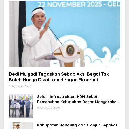
Dedi Mulyadi Tegaskan Sebab Aksi Begal Tak
Boleh Hanya Dikaitkan dengan Ekonomi
6 Agustus 2026
Selain Infrastruktur, KDM Sebut
Pemenuhan Kebutuhan Dasar Masyarakat
Jadi Fokus APBD Jabar 2027
6 Agustus 2026
Kabupaten Bandung dan Cianjur Sepakat