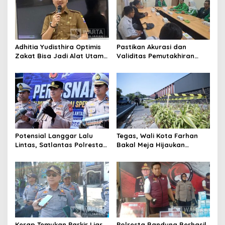
Adhitia Yudisthira Optimis
Pastikan Akurasi dan
Zakat Bisa Jadi Alat Utama
Validitas Pemutakhiran
Selesaikan Masalah Sosial
Data Parpol, Bawaslu Kota
Kota Cimahi
Cimahi Lakukan
Pengawasan
Potensial Langgar Lalu
Tegas, Wali Kota Farhan
Lintas, Satlantas Polresta
Bakal Meja Hijaukan
Bandung Tindak Ribuan
Penebang Pohon di Jalan
Motor Berknalpot Brong
Riau
Kerap Temukan Parkir Liar,
Polresta Bandung Berhasil