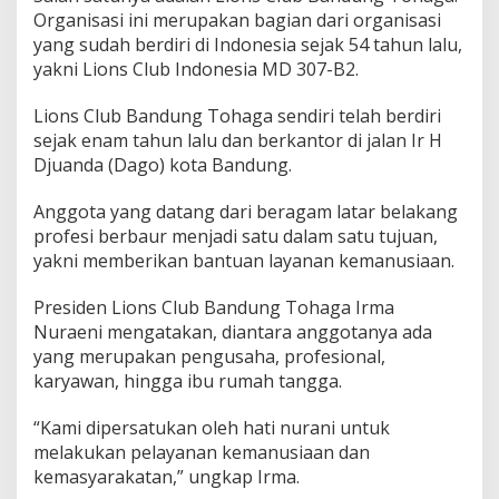
r
Organisasi ini merupakan bagian dari organisasi
P
yang sudah berdiri di Indonesia sejak 54 tahun lalu,
e
yakni Lions Club Indonesia MD 307-B2.
l
a
y
Lions Club Bandung Tohaga sendiri telah berdiri
a
sejak enam tahun lalu dan berkantor di jalan Ir H
n
Djuanda (Dago) kota Bandung.
a
n
Anggota yang datang dari beragam latar belakang
K
e
profesi berbaur menjadi satu dalam satu tujuan,
m
yakni memberikan bantuan layanan kemanusiaan.
a
n
Presiden Lions Club Bandung Tohaga Irma
u
Nuraeni mengatakan, diantara anggotanya ada
s
i
yang merupakan pengusaha, profesional,
a
karyawan, hingga ibu rumah tangga.
a
n
“Kami dipersatukan oleh hati nurani untuk
melakukan pelayanan kemanusiaan dan
kemasyarakatan,” ungkap Irma.