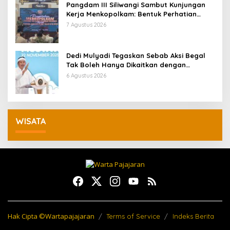
Pangdam III Siliwangi Sambut Kunjungan
Kerja Menkopolkam: Bentuk Perhatian
Pemerintah
7 Agustus 2026
Dedi Mulyadi Tegaskan Sebab Aksi Begal
Tak Boleh Hanya Dikaitkan dengan
Ekonomi
6 Agustus 2026
WISATA
Hak Cipta ©Wartapajajaran
Terms of Service
Indeks Berita