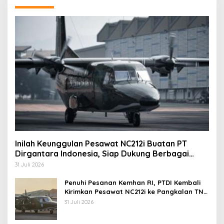
Inilah Keunggulan Pesawat NC212i Buatan PT
Dirgantara Indonesia, Siap Dukung Berbagai
Operasi TNI
31 Juli 2026
Penuhi Pesanan Kemhan RI, PTDI Kembali
Kirimkan Pesawat NC212i ke Pangkalan TNI
AU
31 Juli 2026