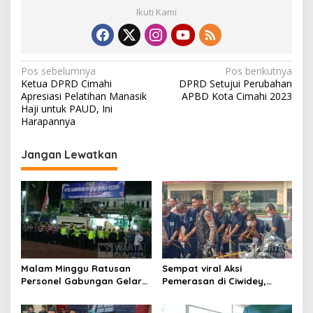
Ikuti Kami
N
Pos sebelumnya
Pos berikutnya
Ketua DPRD Cimahi
DPRD Setujui Perubahan
a
Apresiasi Pelatihan Manasik
APBD Kota Cimahi 2023
v
Haji untuk PAUD, Ini
Harapannya
i
g
Jangan Lewatkan
a
s
i
p
o
s
Malam Minggu Ratusan
Sempat viral Aksi
Personel Gabungan Gelar
Pemerasan di Ciwidey,
Apel, Lanjut Patroli Skala
Polisi Tangkap Dua terduga
Besar Kabupaten Bandung
Pelaku