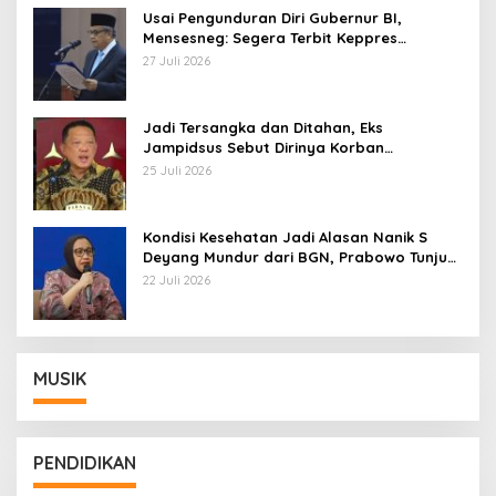
Usai Pengunduran Diri Gubernur BI,
Mensesneg: Segera Terbit Keppres
Pemberhentian dengan Hormat
27 Juli 2026
Jadi Tersangka dan Ditahan, Eks
Jampidsus Sebut Dirinya Korban
Kriminalisasi
25 Juli 2026
Kondisi Kesehatan Jadi Alasan Nanik S
Deyang Mundur dari BGN, Prabowo Tunjuk
Wamentan Sudaryono
22 Juli 2026
MUSIK
PENDIDIKAN