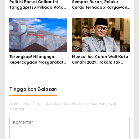
Politisi Partai Golkar Ini
Sempat Buron, Pelaku
Tanggapi Isu Pilkada Kota
Curas Terhadap Karyawan
Cimahi 2029: Terlalu Dini
Pabrik di Majalaya Berhasil
Ditangkap Polisi
Terungkap! Hilangnya
Muncul Isu Calon Wali Kota
Kepercayaan Masyarakat
Cimahi 2029, Tokoh: Tak
Latarbelakangi Rencana
Cukup Hanya Bermodal
Rebranding RSUD Cibabat
Legitimasi Parpol
Tinggalkan Balasan
Alamat email Anda tidak akan dipublikasikan.
Ruas yang wajib
ditandai
*