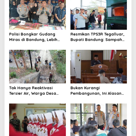
Polisi Bongkar Gudang
Resmikan TPS3R Tegalluar,
Miras di Bandung, Lebih
Bupati Bandung: Sampah
dari Enam Ribu Botol Disita
Bukan Hanya Urusan
Pemerintah
Tak Hanya Reaktivasi
Bukan Kurangi
Tersier Air, Warga Desa
Pembangunan, Ini Alasan
Ciburuy Inginkan Jalan
Pemkot Cimahi Lakukan
Alternatif di Padalarang
Pengurangan Belanja
Daerah