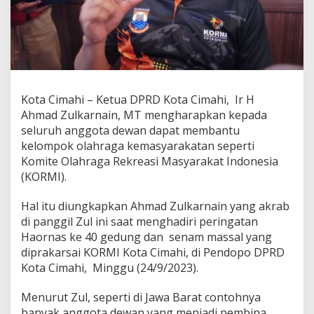
a
p
k
a
n
A
n
g
Kota Cimahi – Ketua DPRD Kota Cimahi, Ir H
g
Ahmad Zulkarnain, MT mengharapkan kepada
o
seluruh anggota dewan dapat membantu
t
a
kelompok olahraga kemasyarakatan seperti
D
Komite Olahraga Rekreasi Masyarakat Indonesia
e
(KORMI).
w
a
Hal itu diungkapkan Ahmad Zulkarnain yang akrab
n
D
di panggil Zul ini saat menghadiri peringatan
a
Haornas ke 40 gedung dan senam massal yang
p
diprakarsai KORMI Kota Cimahi, di Pendopo DPRD
a
Kota Cimahi, Minggu (24/9/2023).
t
B
a
Menurut Zul, seperti di Jawa Barat contohnya
n
banyak anggota dewan yang menjadi pembina