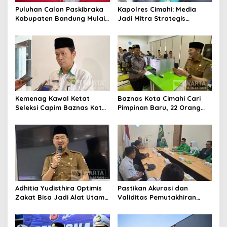
Puluhan Calon Paskibraka
Kapolres Cimahi: Media
Kabupaten Bandung Mulai
Jadi Mitra Strategis
Ikuti Pemusatan Latihan
Bangun Kepercayaan
Publik
Kemenag Kawal Ketat
Baznas Kota Cimahi Cari
Seleksi Capim Baznas Kota
Pimpinan Baru, 22 Orang
Cimahi: Kita Ingin
Ikuti Seleksi
Komisioner Baznas
Berintegritas
Adhitia Yudisthira Optimis
Pastikan Akurasi dan
Zakat Bisa Jadi Alat Utama
Validitas Pemutakhiran
Selesaikan Masalah Sosial
Data Parpol, Bawaslu Kota
Kota Cimahi
Cimahi Lakukan
Pengawasan