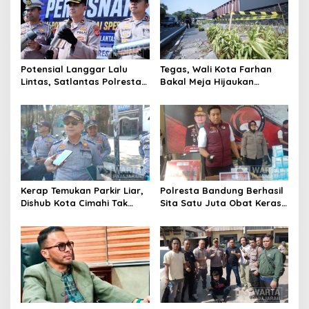
Potensial Langgar Lalu
Tegas, Wali Kota Farhan
Lintas, Satlantas Polresta
Bakal Meja Hijaukan
Bandung Tindak Ribuan
Penebang Pohon di Jalan
Motor Berknalpot Brong
Riau
Kerap Temukan Parkir Liar,
Polresta Bandung Berhasil
Dishub Kota Cimahi Tak
Sita Satu Juta Obat Keras
Henti Lakukan Edukasi dan
Serta Ungkap Ratusan
Pembinaan
Kasus Narkoba