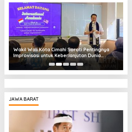
Wakil Wali Kota Cimahi Soroti Pentingnya
Y
Improvisasi untuk Keberlanjutan Dunia
S
Pendidikan
A
JAWA BARAT