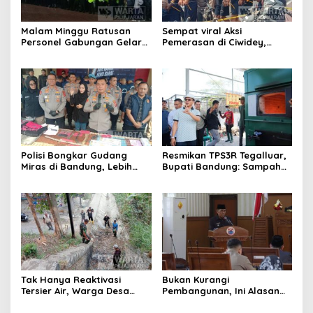
Malam Minggu Ratusan
Sempat viral Aksi
Personel Gabungan Gelar
Pemerasan di Ciwidey,
Apel, Lanjut Patroli Skala
Polisi Tangkap Dua terduga
Besar Kabupaten Bandung
Pelaku
Polisi Bongkar Gudang
Resmikan TPS3R Tegalluar,
Miras di Bandung, Lebih
Bupati Bandung: Sampah
dari Enam Ribu Botol Disita
Bukan Hanya Urusan
Pemerintah
Tak Hanya Reaktivasi
Bukan Kurangi
Tersier Air, Warga Desa
Pembangunan, Ini Alasan
Ciburuy Inginkan Jalan
Pemkot Cimahi Lakukan
Alternatif di Padalarang
Pengurangan Belanja