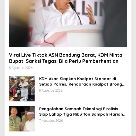
Viral Live Tiktok ASN Bandung Barat, KDM Minta
Bupati Sanksi Tegas: Bila Perlu Pemberhentian
8 Agustus 2026
KDM Akan Siapkan Knalpot Standar di
Setiap Polres, Kendaraan Knalpot Brong
Tertangkap Langsung Ganti
8 Agustus 2026
Pengolahan Sampah Teknologi Pirolisis
Siap Lahap Tiga Ribu Ton Sampah Harian
Jawa Barat
7 Agustus 2026