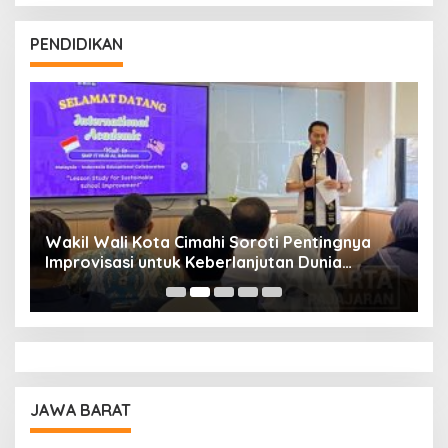
PENDIDIKAN
Wakil Wali Kota Cimahi Soroti Pentingnya
Y
Improvisasi untuk Keberlanjutan Dunia
S
Pendidikan
A
JAWA BARAT