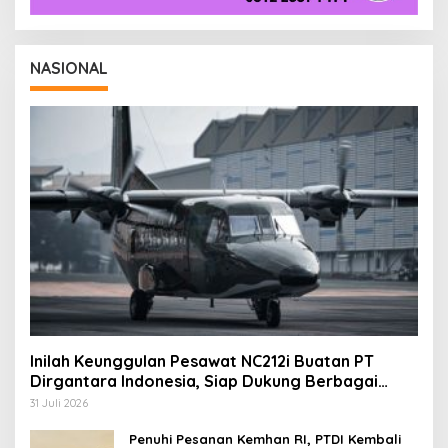
NASIONAL
Inilah Keunggulan Pesawat NC212i Buatan PT
Dirgantara Indonesia, Siap Dukung Berbagai
Operasi TNI
31 Juli 2026
Penuhi Pesanan Kemhan RI, PTDI Kembali