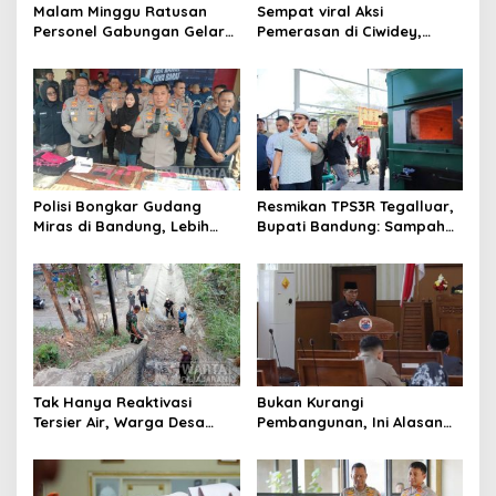
o
Malam Minggu Ratusan
Sempat viral Aksi
s
Personel Gabungan Gelar
Pemerasan di Ciwidey,
Apel, Lanjut Patroli Skala
Polisi Tangkap Dua terduga
Besar Kabupaten Bandung
Pelaku
Polisi Bongkar Gudang
Resmikan TPS3R Tegalluar,
Miras di Bandung, Lebih
Bupati Bandung: Sampah
dari Enam Ribu Botol Disita
Bukan Hanya Urusan
Pemerintah
Tak Hanya Reaktivasi
Bukan Kurangi
Tersier Air, Warga Desa
Pembangunan, Ini Alasan
Ciburuy Inginkan Jalan
Pemkot Cimahi Lakukan
Alternatif di Padalarang
Pengurangan Belanja
Daerah