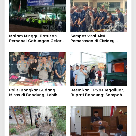
Malam Minggu Ratusan
Sempat viral Aksi
Personel Gabungan Gelar
Pemerasan di Ciwidey,
Apel, Lanjut Patroli Skala
Polisi Tangkap Dua terduga
Besar Kabupaten Bandung
Pelaku
Polisi Bongkar Gudang
Resmikan TPS3R Tegalluar,
Miras di Bandung, Lebih
Bupati Bandung: Sampah
dari Enam Ribu Botol Disita
Bukan Hanya Urusan
Pemerintah