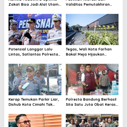
Zakat Bisa Jadi Alat Utama
Validitas Pemutakhiran
Selesaikan Masalah Sosial
Data Parpol, Bawaslu Kota
Kota Cimahi
Cimahi Lakukan
Pengawasan
Potensial Langgar Lalu
Tegas, Wali Kota Farhan
Lintas, Satlantas Polresta
Bakal Meja Hijaukan
Bandung Tindak Ribuan
Penebang Pohon di Jalan
Motor Berknalpot Brong
Riau
Kerap Temukan Parkir Liar,
Polresta Bandung Berhasil
Dishub Kota Cimahi Tak
Sita Satu Juta Obat Keras
Henti Lakukan Edukasi dan
Serta Ungkap Ratusan
Pembinaan
Kasus Narkoba