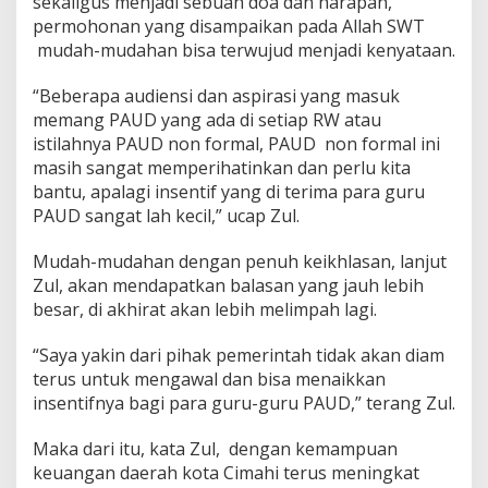
sekaligus menjadi sebuah doa dan harapan,
i
permohonan yang disampaikan pada Allah SWT
u
mudah-mudahan bisa terwujud menjadi kenyataan.
n
t
u
“Beberapa audiensi dan aspirasi yang masuk
k
memang PAUD yang ada di setiap RW atau
P
istilahnya PAUD non formal, PAUD non formal ini
A
masih sangat memperihatinkan dan perlu kita
U
D
bantu, apalagi insentif yang di terima para guru
,
PAUD sangat lah kecil,” ucap Zul.
I
n
Mudah-mudahan dengan penuh keikhlasan, lanjut
i
Zul, akan mendapatkan balasan yang jauh lebih
H
a
besar, di akhirat akan lebih melimpah lagi.
r
a
“Saya yakin dari pihak pemerintah tidak akan diam
p
terus untuk mengawal dan bisa menaikkan
a
insentifnya bagi para guru-guru PAUD,” terang Zul.
n
n
y
Maka dari itu, kata Zul, dengan kemampuan
a
keuangan daerah kota Cimahi terus meningkat