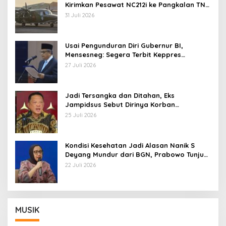
Kirimkan Pesawat NC212i ke Pangkalan TNI
AU
31 Juli 2026
Usai Pengunduran Diri Gubernur BI,
Mensesneg: Segera Terbit Keppres
Pemberhentian dengan Hormat
27 Juli 2026
Jadi Tersangka dan Ditahan, Eks
Jampidsus Sebut Dirinya Korban
Kriminalisasi
25 Juli 2026
Kondisi Kesehatan Jadi Alasan Nanik S
Deyang Mundur dari BGN, Prabowo Tunjuk
Wamentan Sudaryono
22 Juli 2026
MUSIK