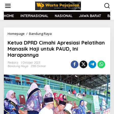
L
e
w
a
HOME
INTERNASIONAL
NASIONAL
JAWA BARAT
BA
t
i
k
Homepage
/
Bandung Raya
K
e
e
k
Ketua DPRD Cimahi Apresiasi Pelatihan
t
o
u
n
Manasik Haji untuk PAUD, Ini
a
t
Harapannya
D
e
P
n
Redaksi
1 Oktober 2023
R
Bandung Raya
2333 Dilihat
D
C
i
m
a
h
i
A
p
r