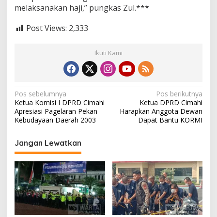
melaksanakan haji,” pungkas Zul.***
Post Views:
2,333
Ikuti Kami
N
Pos sebelumnya
Pos berikutnya
Ketua Komisi I DPRD Cimahi
Ketua DPRD Cimahi
a
Apresiasi Pagelaran Pekan
Harapkan Anggota Dewan
v
Kebudayaan Daerah 2003
Dapat Bantu KORMI
i
Jangan Lewatkan
g
a
s
i
p