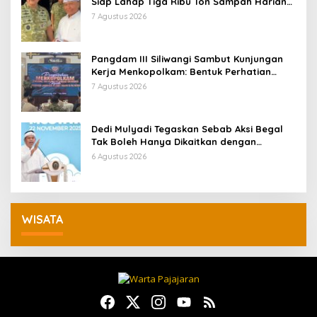
Siap Lahap Tiga Ribu Ton Sampah Harian
Jawa Barat
7 Agustus 2026
Pangdam III Siliwangi Sambut Kunjungan
Kerja Menkopolkam: Bentuk Perhatian
Pemerintah
7 Agustus 2026
Dedi Mulyadi Tegaskan Sebab Aksi Begal
Tak Boleh Hanya Dikaitkan dengan
Ekonomi
6 Agustus 2026
WISATA