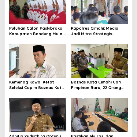
Puluhan Calon Paskibraka
Kapolres Cimahi: Media
Kabupaten Bandung Mulai
Jadi Mitra Strategis
Ikuti Pemusatan Latihan
Bangun Kepercayaan
Publik
Kemenag Kawal Ketat
Baznas Kota Cimahi Cari
Seleksi Capim Baznas Kota
Pimpinan Baru, 22 Orang
Cimahi: Kita Ingin
Ikuti Seleksi
Komisioner Baznas
Berintegritas
Adhitia Yudisthira Optimis
Pastikan Akurasi dan