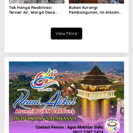
Tak Hanya Reaktivasi
Bukan Kurangi
Tersier Air, Warga Desa
Pembangunan, Ini Alasan
Ciburuy Inginkan Jalan
Pemkot Cimahi Lakukan
Alternatif di Padalarang
Pengurangan Belanja
Daerah
View More