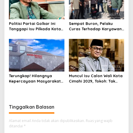
Politisi Partai Golkar Ini
Sempat Buron, Pelaku
Tanggapi Isu Pilkada Kota
Curas Terhadap Karyawan
Cimahi 2029: Terlalu Dini
Pabrik di Majalaya Berhasil
Ditangkap Polisi
Terungkap! Hilangnya
Muncul Isu Calon Wali Kota
Kepercayaan Masyarakat
Cimahi 2029, Tokoh: Tak
Latarbelakangi Rencana
Cukup Hanya Bermodal
Rebranding RSUD Cibabat
Legitimasi Parpol
Tinggalkan Balasan
Alamat email Anda tidak akan dipublikasikan.
Ruas yang wajib
ditandai
*