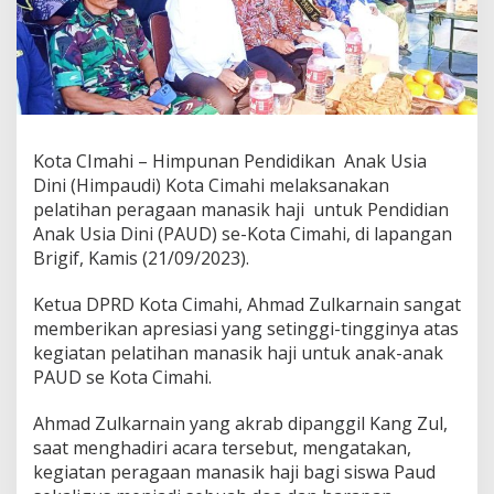
e
s
i
a
s
i
P
e
Kota CImahi – Himpunan Pendidikan Anak Usia
l
Dini (Himpaudi) Kota Cimahi melaksanakan
a
t
pelatihan peragaan manasik haji untuk Pendidian
i
Anak Usia Dini (PAUD) se-Kota Cimahi, di lapangan
h
Brigif, Kamis (21/09/2023).
a
n
Ketua DPRD Kota Cimahi, Ahmad Zulkarnain sangat
M
a
memberikan apresiasi yang setinggi-tingginya atas
n
kegiatan pelatihan manasik haji untuk anak-anak
a
PAUD se Kota Cimahi.
s
i
Ahmad Zulkarnain yang akrab dipanggil Kang Zul,
k
H
saat menghadiri acara tersebut, mengatakan,
a
kegiatan peragaan manasik haji bagi siswa Paud
j