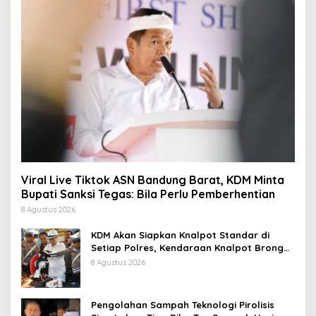
Viral Live Tiktok ASN Bandung Barat, KDM Minta
Bupati Sanksi Tegas: Bila Perlu Pemberhentian
8 Agustus 2026
KDM Akan Siapkan Knalpot Standar di
Setiap Polres, Kendaraan Knalpot Brong
Tertangkap Langsung Ganti
8 Agustus 2026
Pengolahan Sampah Teknologi Pirolisis