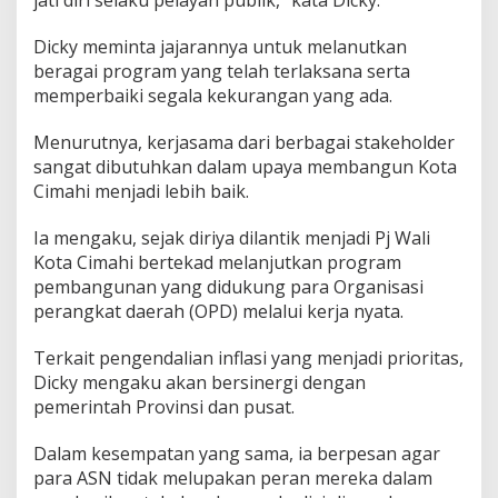
a
p
Dicky meminta jajarannya untuk melanutkan
i
beragai program yang telah terlaksana serta
T
a
memperbaiki segala kekurangan yang ada.
h
u
Menurutnya, kerjasama dari berbagai stakeholder
n
sangat dibutuhkan dalam upaya membangun Kota
P
Cimahi menjadi lebih baik.
o
l
i
Ia mengaku, sejak diriya dilantik menjadi Pj Wali
t
Kota Cimahi bertekad melanjutkan program
i
pembangunan yang didukung para Organisasi
k
perangkat daerah (OPD) melalui kerja nyata.
Terkait pengendalian inflasi yang menjadi prioritas,
Dicky mengaku akan bersinergi dengan
pemerintah Provinsi dan pusat.
Dalam kesempatan yang sama, ia berpesan agar
para ASN tidak melupakan peran mereka dalam