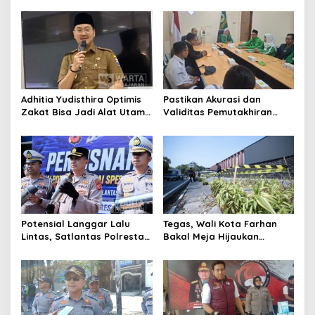
Cimahi: Kita Ingin
Ikuti Seleksi
Komisioner Baznas
Berintegritas
Adhitia Yudisthira Optimis
Pastikan Akurasi dan
Zakat Bisa Jadi Alat Utama
Validitas Pemutakhiran
Selesaikan Masalah Sosial
Data Parpol, Bawaslu Kota
Kota Cimahi
Cimahi Lakukan
Pengawasan
Potensial Langgar Lalu
Tegas, Wali Kota Farhan
Lintas, Satlantas Polresta
Bakal Meja Hijaukan
Bandung Tindak Ribuan
Penebang Pohon di Jalan
Motor Berknalpot Brong
Riau