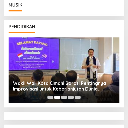
MUSIK
PENDIDIKAN
Wakil Wali Kota Cimahi Soroti Pentingnya
Y
Improvisasi untuk Keberlanjutan Dunia
S
Pendidikan
A