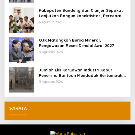
Kabupaten Bandung dan Cianjur Sepakat
Lanjutkan Bangun konektivitas, Percepat
Pertumbuhan Ekonomi Daerah
6 Agustus 2026
OJK Matangkan Bursa Mineral,
Pengawasan Resmi Dimulai Awal 2027
5 Agustus 2026
Jumlah Eks Karyawan Industri Kapur
Penerima Bantuan Mendadak Bertambah,
KDM: Kita Identifikasi
5 Agustus 2026
WISATA