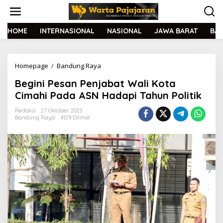
L
e
w
a
HOME
INTERNASIONAL
NASIONAL
JAWA BARAT
BA
t
i
k
Homepage
/
Bandung Raya
B
e
e
k
Begini Pesan Penjabat Wali Kota
g
o
i
n
Cimahi Pada ASN Hadapi Tahun Politik
n
t
i
e
Redaksi
27 Oktober 2023
Bandung Raya
4129 Dilihat
P
n
e
s
a
n
P
e
n
j
a
b
a