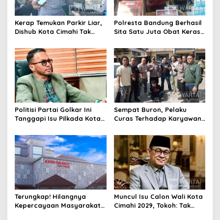
Kerap Temukan Parkir Liar,
Polresta Bandung Berhasil
Dishub Kota Cimahi Tak
Sita Satu Juta Obat Keras
Henti Lakukan Edukasi dan
Serta Ungkap Ratusan
Pembinaan
Kasus Narkoba
Politisi Partai Golkar Ini
Sempat Buron, Pelaku
Tanggapi Isu Pilkada Kota
Curas Terhadap Karyawan
Cimahi 2029: Terlalu Dini
Pabrik di Majalaya Berhasil
Ditangkap Polisi
Terungkap! Hilangnya
Muncul Isu Calon Wali Kota
Kepercayaan Masyarakat
Cimahi 2029, Tokoh: Tak
Latarbelakangi Rencana
Cukup Hanya Bermodal