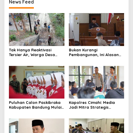
News Feed
Tak Hanya Reaktivasi
Bukan Kurangi
Tersier Air, Warga Desa
Pembangunan, Ini Alasan
Ciburuy Inginkan Jalan
Pemkot Cimahi Lakukan
Alternatif di Padalarang
Pengurangan Belanja
Daerah
Puluhan Calon Paskibraka
Kapolres Cimahi: Media
Kabupaten Bandung Mulai
Jadi Mitra Strategis
Ikuti Pemusatan Latihan
Bangun Kepercayaan
Publik