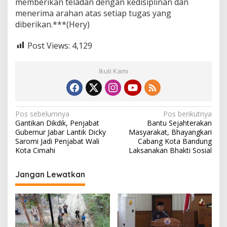
memberikan teladan dengan kedisiplinan dan
menerima arahan atas setiap tugas yang
diberikan.***(Hery)
Post Views:
4,129
Ikuti Kami
N
Pos sebelumnya
Pos berikutnya
Gantikan Dikdik, Penjabat
Bantu Sejahterakan
a
Gubernur Jabar Lantik Dicky
Masyarakat, Bhayangkari
v
Saromi Jadi Penjabat Wali
Cabang Kota Bandung
Kota Cimahi
Laksanakan Bhakti Sosial
i
g
Jangan Lewatkan
a
s
i