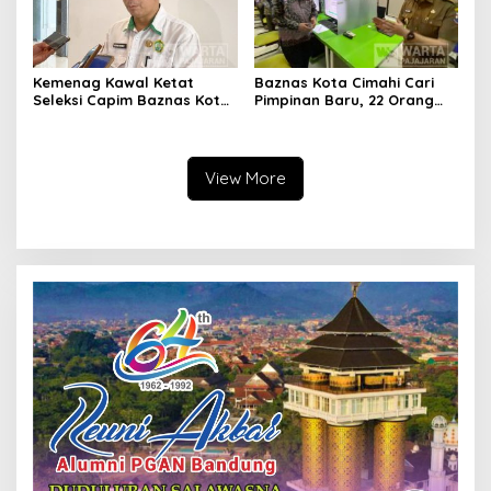
Kemenag Kawal Ketat
Baznas Kota Cimahi Cari
Seleksi Capim Baznas Kota
Pimpinan Baru, 22 Orang
Cimahi: Kita Ingin
Ikuti Seleksi
Komisioner Baznas
Berintegritas
View More