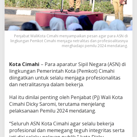
t
W
a
l
i
K
o
Penjabat WaliKota Cimahi menyampaikan pesan agar para ASN di
lingkungan Pemkot Cimahi menjaga netralitas dan profesioalitasnya
t
menghadapi pemilu 2024 mendatang.
a
C
i
m
Kota Cimahi
– Para aparatur Sipil Negara (ASN) di
a
lingkungan Pemerintah Kota (Pemkot) Cimahi
h
diingatkan untuk selalu menjaga profesionalitas
i
dan netralitasnya dalam bekerja.
P
a
d
Hal itu dinilai penting oleh Penjabat (Pj) Wali Kota
a
Cimahi Dicky Saromi, terutama menjelang
A
pelaksanaan Pemilu 2024 mendatang.
S
N
“Seluruh ASN Kota Cimahi agar selalu bekerja
H
a
profesional dan memegang teguh integritas serta
d
jati diri selaku pelayan publik,” kata Dicky.