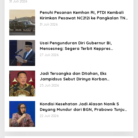
Operasi TNI
31 Juli 2026
Penuhi Pesanan Kemhan RI, PTDI Kembali
Kirimkan Pesawat NC212i ke Pangkalan TNI
AU
31 Juli 2026
Usai Pengunduran Diri Gubernur BI,
Mensesneg: Segera Terbit Keppres
Pemberhentian dengan Hormat
27 Juli 2026
Jadi Tersangka dan Ditahan, Eks
Jampidsus Sebut Dirinya Korban
Kriminalisasi
25 Juli 2026
Kondisi Kesehatan Jadi Alasan Nanik S
Deyang Mundur dari BGN, Prabowo Tunjuk
Wamentan Sudaryono
22 Juli 2026