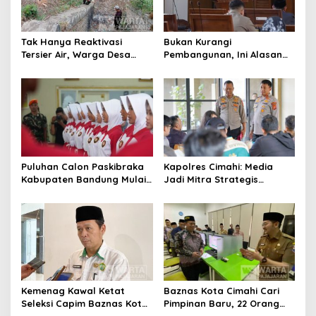
p
o
s
Tak Hanya Reaktivasi
Bukan Kurangi
Tersier Air, Warga Desa
Pembangunan, Ini Alasan
Ciburuy Inginkan Jalan
Pemkot Cimahi Lakukan
Alternatif di Padalarang
Pengurangan Belanja
Daerah
Puluhan Calon Paskibraka
Kapolres Cimahi: Media
Kabupaten Bandung Mulai
Jadi Mitra Strategis
Ikuti Pemusatan Latihan
Bangun Kepercayaan
Publik
Kemenag Kawal Ketat
Baznas Kota Cimahi Cari
Seleksi Capim Baznas Kota
Pimpinan Baru, 22 Orang