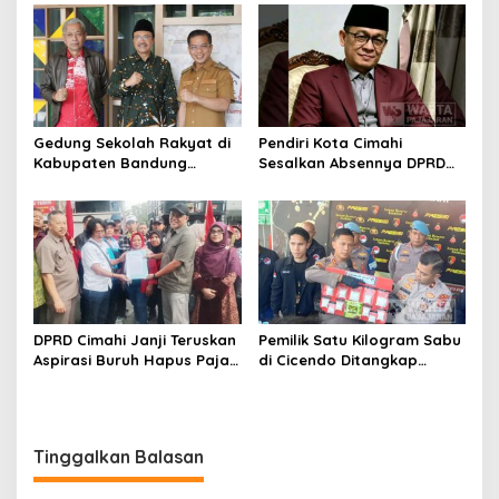
Rebranding RSUD Cibabat
Legitimasi Parpol
Gedung Sekolah Rakyat di
Pendiri Kota Cimahi
Kabupaten Bandung
Sesalkan Absennya DPRD
Dibangun Oktober 2026,
dalam Dialog Pembahasan
Siap Tampung Dua Ribu
Rebranding RSUD Cibabat
Siswa
DPRD Cimahi Janji Teruskan
Pemilik Satu Kilogram Sabu
Aspirasi Buruh Hapus Pajak
di Cicendo Ditangkap
Penghasilan ke Presiden
Satnarkoba Polres Cimahi
dan DPR
Tinggalkan Balasan