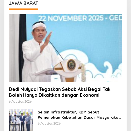
JAWA BARAT
Dedi Mulyadi Tegaskan Sebab Aksi Begal Tak
Boleh Hanya Dikaitkan dengan Ekonomi
6 Agustus 2026
Selain Infrastruktur, KDM Sebut
Pemenuhan Kebutuhan Dasar Masyarakat
Jadi Fokus APBD Jabar 2027
6 Agustus 2026