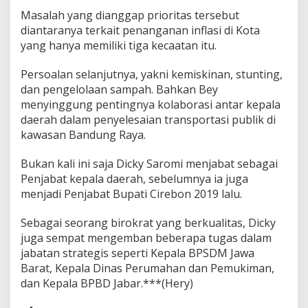
i
Masalah yang dianggap prioritas tersebut
K
diantaranya terkait penanganan inflasi di Kota
o
yang hanya memiliki tiga kecaatan itu.
t
a
C
Persoalan selanjutnya, yakni kemiskinan, stunting,
i
dan pengelolaan sampah. Bahkan Bey
m
menyinggung pentingnya kolaborasi antar kepala
a
daerah dalam penyelesaian transportasi publik di
h
i
kawasan Bandung Raya.
Bukan kali ini saja Dicky Saromi menjabat sebagai
Penjabat kepala daerah, sebelumnya ia juga
menjadi Penjabat Bupati Cirebon 2019 lalu.
Sebagai seorang birokrat yang berkualitas, Dicky
juga sempat mengemban beberapa tugas dalam
jabatan strategis seperti Kepala BPSDM Jawa
Barat, Kepala Dinas Perumahan dan Pemukiman,
dan Kepala BPBD Jabar.***(Hery)