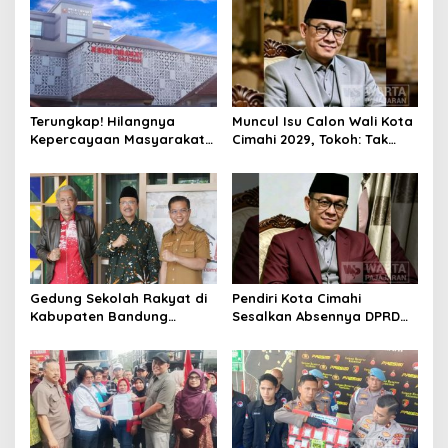
Terungkap! Hilangnya
Muncul Isu Calon Wali Kota
Kepercayaan Masyarakat
Cimahi 2029, Tokoh: Tak
Latarbelakangi Rencana
Cukup Hanya Bermodal
Rebranding RSUD Cibabat
Legitimasi Parpol
Gedung Sekolah Rakyat di
Pendiri Kota Cimahi
Kabupaten Bandung
Sesalkan Absennya DPRD
Dibangun Oktober 2026,
dalam Dialog Pembahasan
Siap Tampung Dua Ribu
Rebranding RSUD Cibabat
Siswa