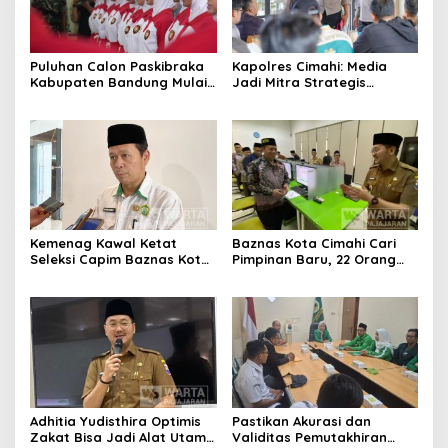
Puluhan Calon Paskibraka
Kapolres Cimahi: Media
Kabupaten Bandung Mulai
Jadi Mitra Strategis
Ikuti Pemusatan Latihan
Bangun Kepercayaan
Publik
Kemenag Kawal Ketat
Baznas Kota Cimahi Cari
Seleksi Capim Baznas Kota
Pimpinan Baru, 22 Orang
Cimahi: Kita Ingin
Ikuti Seleksi
Komisioner Baznas
Berintegritas
Adhitia Yudisthira Optimis
Pastikan Akurasi dan
Zakat Bisa Jadi Alat Utama
Validitas Pemutakhiran