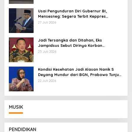
Usai Pengunduran Diri Gubernur BI,
Mensesneg: Segera Terbit Keppres
Pemberhentian dengan Hormat
27 Juli 2026
Jadi Tersangka dan Ditahan, Eks
Jampidsus Sebut Dirinya Korban
Kriminalisasi
25 Juli 2026
Kondisi Kesehatan Jadi Alasan Nanik S
Deyang Mundur dari BGN, Prabowo Tunjuk
Wamentan Sudaryono
22 Juli 2026
MUSIK
PENDIDIKAN