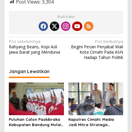
Post Views:
3,304
Ikuti Kami
N
Pos sebelumnya
Pos berikutnya
Rahyang Beans, Kopi Asli
Begini Pesan Penjabat Wali
a
Jawa Barat yang Mendunia
Kota Cimahi Pada ASN
v
Hadapi Tahun Politik
i
Jangan Lewatkan
g
a
s
i
p
o
Puluhan Calon Paskibraka
Kapolres Cimahi: Media
s
Kabupaten Bandung Mulai
Jadi Mitra Strategis
Ikuti Pemusatan Latihan
Bangun Kepercayaan