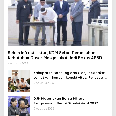
Selain Infrastruktur, KDM Sebut Pemenuhan
Kebutuhan Dasar Masyarakat Jadi Fokus APBD
Jabar 2027
6 Agustus 2026
Kabupaten Bandung dan Cianjur Sepakat
Lanjutkan Bangun konektivitas, Percepat
Pertumbuhan Ekonomi Daerah
6 Agustus 2026
OJK Matangkan Bursa Mineral,
Pengawasan Resmi Dimulai Awal 2027
5 Agustus 2026