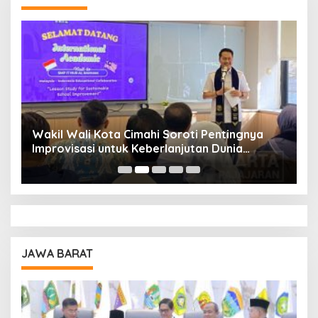
Wakil Wali Kota Cimahi Soroti Pentingnya
Y
Improvisasi untuk Keberlanjutan Dunia
S
Pendidikan
A
JAWA BARAT