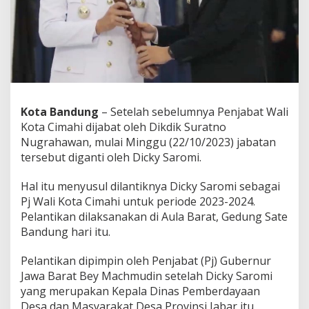
j
a
b
a
t
G
u
b
e
Kota Bandung
– Setelah sebelumnya Penjabat Wali
r
Kota Cimahi dijabat oleh Dikdik Suratno
n
Nugrahawan, mulai Minggu (22/10/2023) jabatan
u
r
tersebut diganti oleh Dicky Saromi.
J
a
Hal itu menyusul dilantiknya Dicky Saromi sebagai
b
Pj Wali Kota Cimahi untuk periode 2023-2024.
a
Pelantikan dilaksanakan di Aula Barat, Gedung Sate
r
L
Bandung hari itu.
a
n
Pelantikan dipimpin oleh Penjabat (Pj) Gubernur
t
Jawa Barat Bey Machmudin setelah Dicky Saromi
i
yang merupakan Kepala Dinas Pemberdayaan
k
D
Desa dan Masyarakat Desa Provinsi Jabar itu