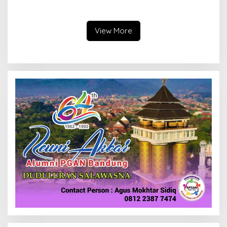
Selesaikan Masalah Sosial
Data Parpol, Bawaslu Kota
Kota Cimahi
Cimahi Lakukan
Pengawasan
View More