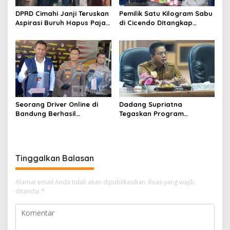
DPRD Cimahi Janji Teruskan
Pemilik Satu Kilogram Sabu
Aspirasi Buruh Hapus Pajak
di Cicendo Ditangkap
Penghasilan ke Presiden
Satnarkoba Polres Cimahi
dan DPR
Seorang Driver Online di
Dadang Supriatna
Bandung Berhasil
Tegaskan Program
Selamatkan Diri dari Upaya
Prioritas Tak Tersentuh
Pelaku Pencurian
Efisiensi Anggaran
Tinggalkan Balasan
Alamat email Anda tidak akan dipublikasikan.
Ruas yang wajib
ditandai
*