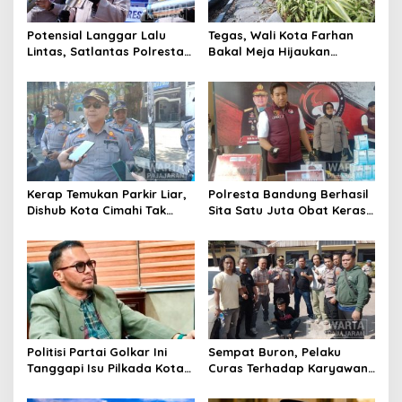
Potensial Langgar Lalu
Tegas, Wali Kota Farhan
Lintas, Satlantas Polresta
Bakal Meja Hijaukan
Bandung Tindak Ribuan
Penebang Pohon di Jalan
Motor Berknalpot Brong
Riau
Kerap Temukan Parkir Liar,
Polresta Bandung Berhasil
Dishub Kota Cimahi Tak
Sita Satu Juta Obat Keras
Henti Lakukan Edukasi dan
Serta Ungkap Ratusan
Pembinaan
Kasus Narkoba
Politisi Partai Golkar Ini
Sempat Buron, Pelaku
Tanggapi Isu Pilkada Kota
Curas Terhadap Karyawan
Cimahi 2029: Terlalu Dini
Pabrik di Majalaya Berhasil
Ditangkap Polisi