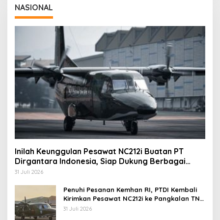
NASIONAL
Inilah Keunggulan Pesawat NC212i Buatan PT
Dirgantara Indonesia, Siap Dukung Berbagai
Operasi TNI
31 Juli 2026
Penuhi Pesanan Kemhan RI, PTDI Kembali
Kirimkan Pesawat NC212i ke Pangkalan TNI
AU
31 Juli 2026