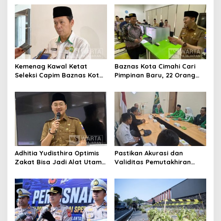
Publik
Kemenag Kawal Ketat
Baznas Kota Cimahi Cari
Seleksi Capim Baznas Kota
Pimpinan Baru, 22 Orang
Cimahi: Kita Ingin
Ikuti Seleksi
Komisioner Baznas
Berintegritas
Adhitia Yudisthira Optimis
Pastikan Akurasi dan
Zakat Bisa Jadi Alat Utama
Validitas Pemutakhiran
Selesaikan Masalah Sosial
Data Parpol, Bawaslu Kota
Kota Cimahi
Cimahi Lakukan
Pengawasan