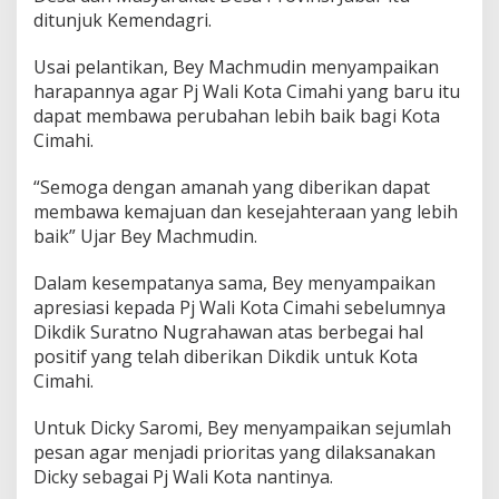
i
ditunjuk Kemendagri.
c
k
Usai pelantikan, Bey Machmudin menyampaikan
y
harapannya agar Pj Wali Kota Cimahi yang baru itu
S
a
dapat membawa perubahan lebih baik bagi Kota
r
Cimahi.
o
m
“Semoga dengan amanah yang diberikan dapat
i
membawa kemajuan dan kesejahteraan yang lebih
J
a
baik” Ujar Bey Machmudin.
d
i
Dalam kesempatanya sama, Bey menyampaikan
P
apresiasi kepada Pj Wali Kota Cimahi sebelumnya
e
Dikdik Suratno Nugrahawan atas berbegai hal
n
j
positif yang telah diberikan Dikdik untuk Kota
a
Cimahi.
b
a
Untuk Dicky Saromi, Bey menyampaikan sejumlah
t
pesan agar menjadi prioritas yang dilaksanakan
W
a
Dicky sebagai Pj Wali Kota nantinya.
l