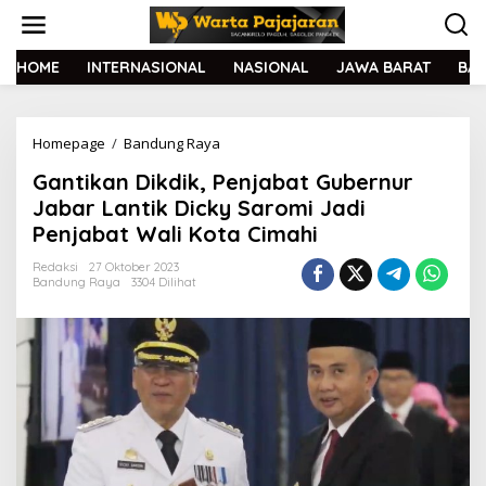
L
e
w
a
HOME
INTERNASIONAL
NASIONAL
JAWA BARAT
BA
t
i
k
Homepage
/
Bandung Raya
G
e
a
k
Gantikan Dikdik, Penjabat Gubernur
n
o
t
n
Jabar Lantik Dicky Saromi Jadi
i
t
Penjabat Wali Kota Cimahi
k
e
a
n
Redaksi
27 Oktober 2023
n
Bandung Raya
3304 Dilihat
D
i
k
d
i
k
,
P
e
n