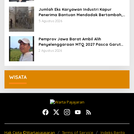
Jumlah Eks Karyawan Industri Kapur
Penerima Bantuan Mendadak Bertambah,
KDM: Kita Identifikasi
5 Agustus 2026
Pemprov Jawa Barat Ambil Alih
Penyelenggaraan MTQ 2027 Pasca Garut
Mundur Jadi Tuan Rumah
2 Agustus 2026
WISATA
Hak Cipta ©Wartapajajaran
Terms of Service
Indeks Berita