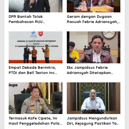
DPR Bantah Tolak
Geram dengan Dugaan
Pembahasan RUU
Rasuah Febrie Adriansyah,
Perampasan Aset
Politisi PDIP Minta Eks
Jampidsus Dihukum Mati
Empat Dekade Bermitra,
Eks Jampidsus Febrie
PTDI dan Bell Texton Inc
Adriansyah Ditetapkan
Perkuat Kolaborasi
Tersangka, Polri dan
Kembangkan Industri
Kejagung Rajut Kongsi
Helikopter
Termasuk Kafe Cipete, Ini
Jampidsus Mengundurkan
Hasil Penggeledahan Polisi
Diri, Kejagung Pastikan Tak
dari 12 Lokasi
Ganggu Penegakkan