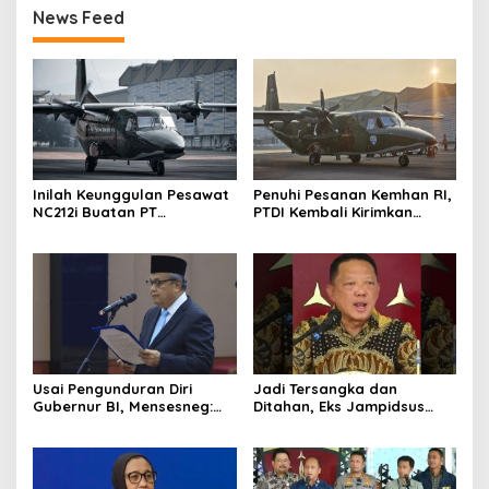
News Feed
Inilah Keunggulan Pesawat
Penuhi Pesanan Kemhan RI,
NC212i Buatan PT
PTDI Kembali Kirimkan
Dirgantara Indonesia, Siap
Pesawat NC212i ke
Dukung Berbagai Operasi
Pangkalan TNI AU
TNI
Usai Pengunduran Diri
Jadi Tersangka dan
Gubernur BI, Mensesneg:
Ditahan, Eks Jampidsus
Segera Terbit Keppres
Sebut Dirinya Korban
Pemberhentian dengan
Kriminalisasi
Hormat