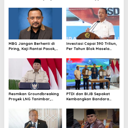
Mundur dari BGN, Prabowo
Kortas Tipidkor Usai Tes
Tunjuk Wamentan
Keaslian
Sudaryono
MBG Jangan Berhenti di
Investasi Capai 390 Triliun,
Piring, Kaji Rantai Pasok,
Per Tahun Blok Masela
Sampah, dan Nasib
Diproyesikan Produksi 9,5
Ekonomi Lokal
Juta Ton LNG
Resmikan Groundbreaking
PTDI dan BIJB Sepakat
Proyek LNG Tanimbar,
Kembangkan Bandara
Prabowo: Sudah Kita
Kertajati Jadi Pusat
Nantikan 28 Tahun
Industri Kedirgantaraan
Nasional