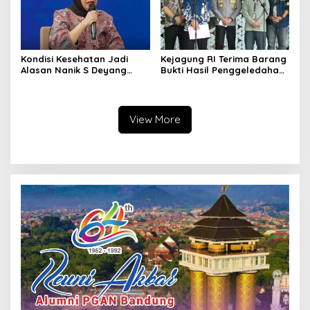
Kondisi Kesehatan Jadi
Kejagung RI Terima Barang
Alasan Nanik S Deyang
Bukti Hasil Penggeledahan
Mundur dari BGN, Prabowo
Kortas Tipidkor Usai Tes
Tunjuk Wamentan
Keaslian
Sudaryono
View More