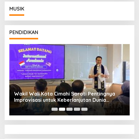
MUSIK
PENDIDIKAN
Wakil Wali Kota Cimahi Soroti Pentingnya
Y
Improvisasi untuk Keberlanjutan Dunia
S
Pendidikan
A