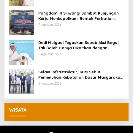
Pangdam III Siliwangi Sambut Kunjungan
Kerja Menkopolkam: Bentuk Perhatian
Pemerintah
7 Agustus 2026
Dedi Mulyadi Tegaskan Sebab Aksi Begal
Tak Boleh Hanya Dikaitkan dengan
Ekonomi
6 Agustus 2026
Selain Infrastruktur, KDM Sebut
Pemenuhan Kebutuhan Dasar Masyarakat
Jadi Fokus APBD Jabar 2027
6 Agustus 2026
WISATA