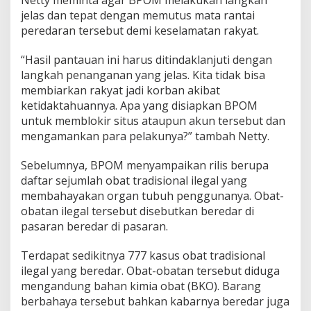
Netty meminta agar BPOM melakukan langkah
b
jelas dan tepat dengan memutus mata rantai
a
peredaran tersebut demi keselamatan rakyat.
t
T
r
“Hasil pantauan ini harus ditindaklanjuti dengan
a
langkah penanganan yang jelas. Kita tidak bisa
d
membiarkan rakyat jadi korban akibat
i
ketidaktahuannya. Apa yang disiapkan BPOM
s
i
untuk memblokir situs ataupun akun tersebut dan
o
mengamankan para pelakunya?” tambah Netty.
n
a
Sebelumnya, BPOM menyampaikan rilis berupa
l
daftar sejumlah obat tradisional ilegal yang
I
l
membahayakan organ tubuh penggunanya. Obat-
e
obatan ilegal tersebut disebutkan beredar di
g
pasaran beredar di pasaran.
a
l
Terdapat sedikitnya 777 kasus obat tradisional
ilegal yang beredar. Obat-obatan tersebut diduga
mengandung bahan kimia obat (BKO). Barang
berbahaya tersebut bahkan kabarnya beredar juga