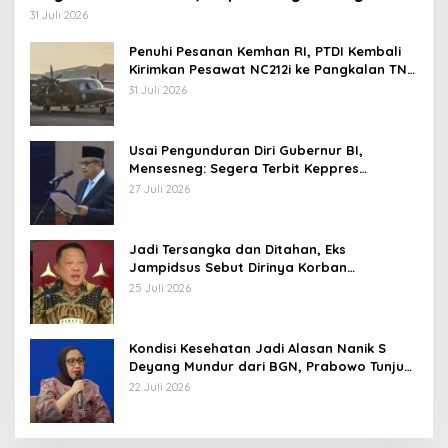
Operasi TNI
31 Juli 2026
Penuhi Pesanan Kemhan RI, PTDI Kembali
Kirimkan Pesawat NC212i ke Pangkalan TNI
AU
31 Juli 2026
Usai Pengunduran Diri Gubernur BI,
Mensesneg: Segera Terbit Keppres
Pemberhentian dengan Hormat
27 Juli 2026
Jadi Tersangka dan Ditahan, Eks
Jampidsus Sebut Dirinya Korban
Kriminalisasi
25 Juli 2026
Kondisi Kesehatan Jadi Alasan Nanik S
Deyang Mundur dari BGN, Prabowo Tunjuk
Wamentan Sudaryono
22 Juli 2026