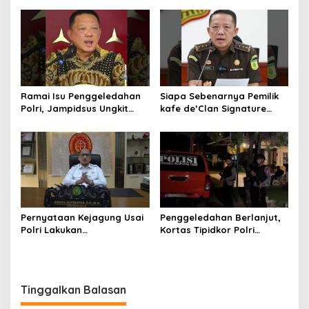
Hukum di Gedung Bundar
Ramai Isu Penggeledahan
Siapa Sebenarnya Pemilik
Polri, Jampidsus Ungkit
kafe de’Clan Signature
Penegakkan Hukum
yang Digeledah Polisi?
Kejagung RI
Nama Jampidsus
Mendadak Jadi Sorotan
Pernyataan Kejagung Usai
Penggeledahan Berlanjut,
Polri Lakukan
Kortas Tipidkor Polri
Penggeledahan Terkait
Temukan Puluhan Kilogram
Kasus Dugaan Blackout
Emas Batangan di Rumah
Batubara Hingga TPPU
Mewah Bogor
Tinggalkan Balasan