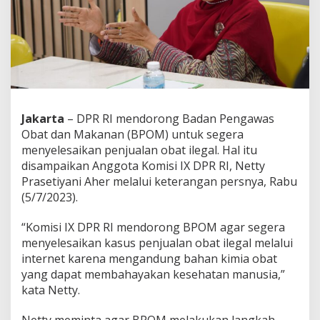
g
B
P
O
M
S
e
l
e
Jakarta
– DPR RI mendorong Badan Pengawas
s
Obat dan Makanan (BPOM) untuk segera
a
i
menyelesaikan penjualan obat ilegal. Hal itu
k
disampaikan Anggota Komisi IX DPR RI, Netty
a
Prasetiyani Aher melalui keterangan persnya, Rabu
n
(5/7/2023).
P
e
r
“Komisi IX DPR RI mendorong BPOM agar segera
e
menyelesaikan kasus penjualan obat ilegal melalui
d
internet karena mengandung bahan kimia obat
a
yang dapat membahayakan kesehatan manusia,”
r
a
kata Netty.
n
O