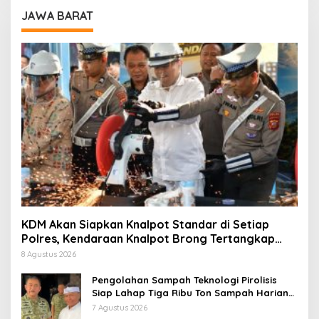
JAWA BARAT
KDM Akan Siapkan Knalpot Standar di Setiap
Polres, Kendaraan Knalpot Brong Tertangkap
Langsung Ganti
8 Agustus 2026
Pengolahan Sampah Teknologi Pirolisis
Siap Lahap Tiga Ribu Ton Sampah Harian
Jawa Barat
7 Agustus 2026