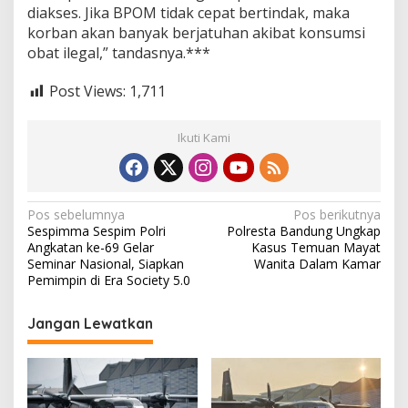
diakses. Jika BPOM tidak cepat bertindak, maka
korban akan banyak berjatuhan akibat konsumsi
obat ilegal,” tandasnya.***
Post Views:
1,711
Ikuti Kami
N
Pos sebelumnya
Pos berikutnya
Sespimma Sespim Polri
Polresta Bandung Ungkap
a
Angkatan ke-69 Gelar
Kasus Temuan Mayat
v
Seminar Nasional, Siapkan
Wanita Dalam Kamar
Pemimpin di Era Society 5.0
i
g
Jangan Lewatkan
a
s
i