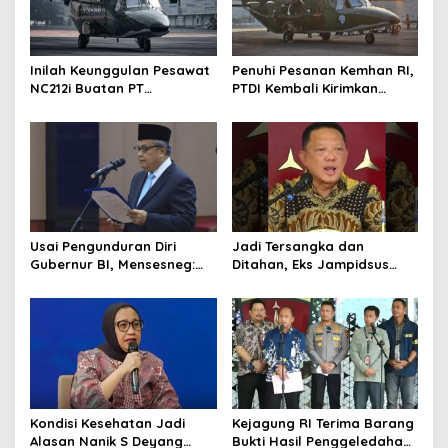
p
o
s
Inilah Keunggulan Pesawat
Penuhi Pesanan Kemhan RI,
NC212i Buatan PT
PTDI Kembali Kirimkan
Dirgantara Indonesia, Siap
Pesawat NC212i ke
Dukung Berbagai Operasi
Pangkalan TNI AU
TNI
Usai Pengunduran Diri
Jadi Tersangka dan
Gubernur BI, Mensesneg:
Ditahan, Eks Jampidsus
Segera Terbit Keppres
Sebut Dirinya Korban
Pemberhentian dengan
Kriminalisasi
Hormat
Kondisi Kesehatan Jadi
Kejagung RI Terima Barang
Alasan Nanik S Deyang
Bukti Hasil Penggeledahan