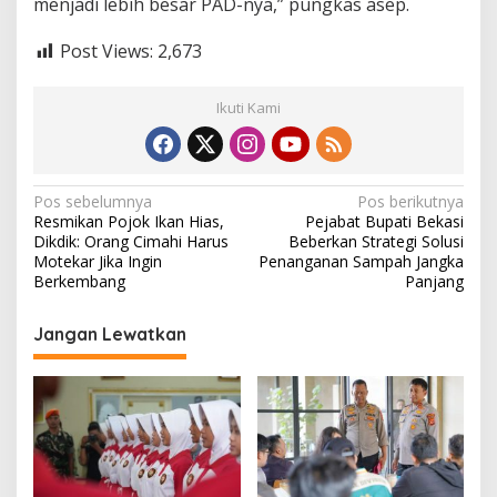
menjadi lebih besar PAD-nya,” pungkas asep.
Post Views:
2,673
Ikuti Kami
N
Pos sebelumnya
Pos berikutnya
Resmikan Pojok Ikan Hias,
Pejabat Bupati Bekasi
a
Dikdik: Orang Cimahi Harus
Beberkan Strategi Solusi
v
Motekar Jika Ingin
Penanganan Sampah Jangka
Berkembang
Panjang
i
g
Jangan Lewatkan
a
s
i
p
o