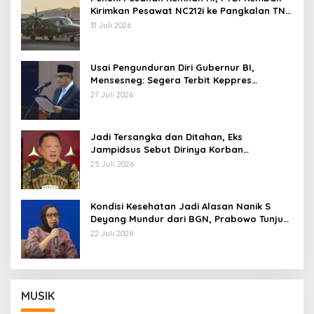
Kirimkan Pesawat NC212i ke Pangkalan TNI
AU
31 Juli 2026
Usai Pengunduran Diri Gubernur BI,
Mensesneg: Segera Terbit Keppres
Pemberhentian dengan Hormat
27 Juli 2026
Jadi Tersangka dan Ditahan, Eks
Jampidsus Sebut Dirinya Korban
Kriminalisasi
25 Juli 2026
Kondisi Kesehatan Jadi Alasan Nanik S
Deyang Mundur dari BGN, Prabowo Tunjuk
Wamentan Sudaryono
22 Juli 2026
MUSIK