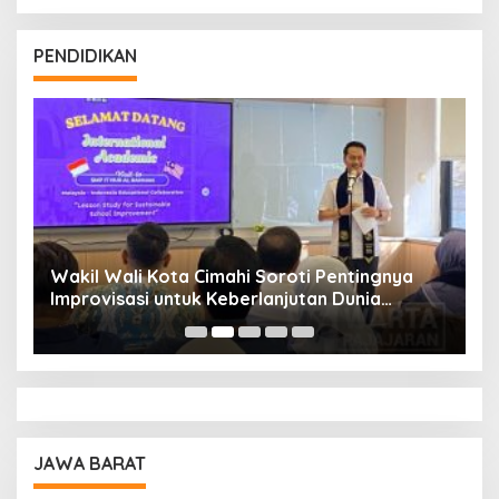
PENDIDIKAN
Wakil Wali Kota Cimahi Soroti Pentingnya
Y
Improvisasi untuk Keberlanjutan Dunia
S
Pendidikan
A
JAWA BARAT