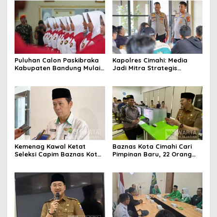
Puluhan Calon Paskibraka
Kapolres Cimahi: Media
Kabupaten Bandung Mulai
Jadi Mitra Strategis
Ikuti Pemusatan Latihan
Bangun Kepercayaan
Publik
Kemenag Kawal Ketat
Baznas Kota Cimahi Cari
Seleksi Capim Baznas Kota
Pimpinan Baru, 22 Orang
Cimahi: Kita Ingin
Ikuti Seleksi
Komisioner Baznas
Berintegritas