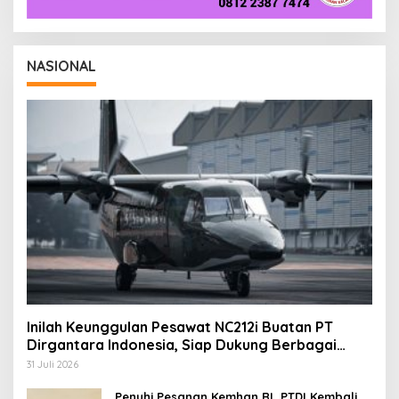
NASIONAL
Inilah Keunggulan Pesawat NC212i Buatan PT
Dirgantara Indonesia, Siap Dukung Berbagai
Operasi TNI
31 Juli 2026
Penuhi Pesanan Kemhan RI, PTDI Kembali