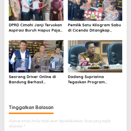
DPRD Cimahi Janji Teruskan
Pemilik Satu Kilogram Sabu
Aspirasi Buruh Hapus Pajak
di Cicendo Ditangkap
Penghasilan ke Presiden
Satnarkoba Polres Cimahi
dan DPR
Seorang Driver Online di
Dadang Supriatna
Bandung Berhasil
Tegaskan Program
Selamatkan Diri dari Upaya
Prioritas Tak Tersentuh
Pelaku Pencurian
Efisiensi Anggaran
Tinggalkan Balasan
Alamat email Anda tidak akan dipublikasikan.
Ruas yang wajib
ditandai
*