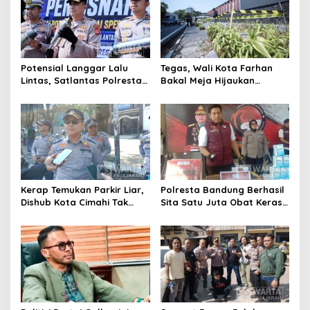
Potensial Langgar Lalu
Tegas, Wali Kota Farhan
Lintas, Satlantas Polresta
Bakal Meja Hijaukan
Bandung Tindak Ribuan
Penebang Pohon di Jalan
Motor Berknalpot Brong
Riau
Kerap Temukan Parkir Liar,
Polresta Bandung Berhasil
Dishub Kota Cimahi Tak
Sita Satu Juta Obat Keras
Henti Lakukan Edukasi dan
Serta Ungkap Ratusan
Pembinaan
Kasus Narkoba