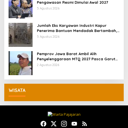
Pengawasan Resmi Dimulai Awal 2027
5 Agustus 2026
Jumlah Eks Karyawan Industri Kapur
Penerima Bantuan Mendadak Bertambah,
KDM: Kita Identifikasi
5 Agustus 2026
Pemprov Jawa Barat Ambil Alih
Penyelenggaraan MTQ 2027 Pasca Garut
Mundur Jadi Tuan Rumah
2 Agustus 2026
WISATA