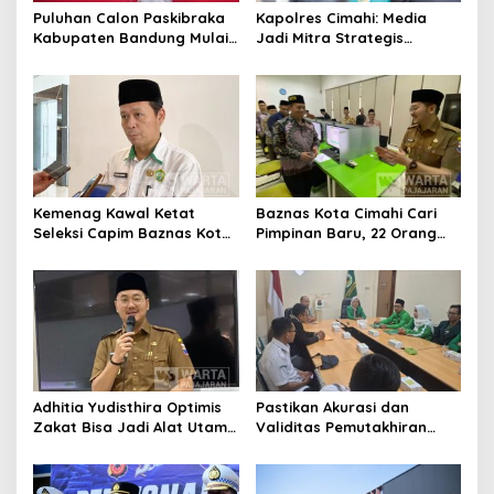
s
Puluhan Calon Paskibraka
Kapolres Cimahi: Media
Kabupaten Bandung Mulai
Jadi Mitra Strategis
Ikuti Pemusatan Latihan
Bangun Kepercayaan
Publik
Kemenag Kawal Ketat
Baznas Kota Cimahi Cari
Seleksi Capim Baznas Kota
Pimpinan Baru, 22 Orang
Cimahi: Kita Ingin
Ikuti Seleksi
Komisioner Baznas
Berintegritas
Adhitia Yudisthira Optimis
Pastikan Akurasi dan
Zakat Bisa Jadi Alat Utama
Validitas Pemutakhiran
Selesaikan Masalah Sosial
Data Parpol, Bawaslu Kota
Kota Cimahi
Cimahi Lakukan
Pengawasan