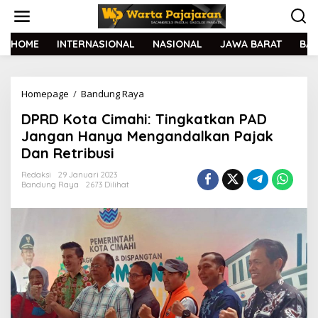
L
e
w
a
HOME
INTERNASIONAL
NASIONAL
JAWA BARAT
BA
t
i
k
Homepage
/
Bandung Raya
D
e
P
k
DPRD Kota Cimahi: Tingkatkan PAD
R
o
D
n
Jangan Hanya Mengandalkan Pajak
K
t
Dan Retribusi
o
e
t
n
Redaksi
29 Januari 2023
a
Bandung Raya
2673 Dilihat
C
i
m
a
h
i
:
T
i
n