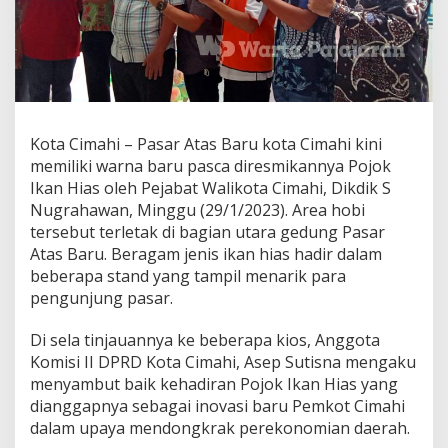
g
k
a
t
k
a
n
P
Kota Cimahi – Pasar Atas Baru kota Cimahi kini
A
memiliki warna baru pasca diresmikannya Pojok
D
Ikan Hias oleh Pejabat Walikota Cimahi, Dikdik S
J
a
Nugrahawan, Minggu (29/1/2023). Area hobi
n
tersebut terletak di bagian utara gedung Pasar
g
Atas Baru. Beragam jenis ikan hias hadir dalam
a
beberapa stand yang tampil menarik para
n
H
pengunjung pasar.
a
n
Di sela tinjauannya ke beberapa kios, Anggota
y
Komisi II DPRD Kota Cimahi, Asep Sutisna mengaku
a
menyambut baik kehadiran Pojok Ikan Hias yang
M
e
dianggapnya sebagai inovasi baru Pemkot Cimahi
n
dalam upaya mendongkrak perekonomian daerah.
g