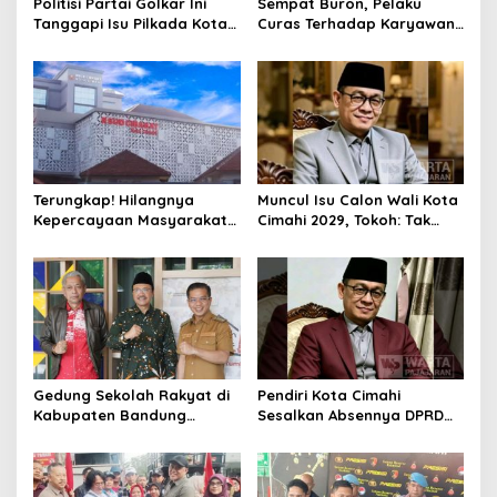
Politisi Partai Golkar Ini
Sempat Buron, Pelaku
Tanggapi Isu Pilkada Kota
Curas Terhadap Karyawan
Cimahi 2029: Terlalu Dini
Pabrik di Majalaya Berhasil
Ditangkap Polisi
Terungkap! Hilangnya
Muncul Isu Calon Wali Kota
Kepercayaan Masyarakat
Cimahi 2029, Tokoh: Tak
Latarbelakangi Rencana
Cukup Hanya Bermodal
Rebranding RSUD Cibabat
Legitimasi Parpol
Gedung Sekolah Rakyat di
Pendiri Kota Cimahi
Kabupaten Bandung
Sesalkan Absennya DPRD
Dibangun Oktober 2026,
dalam Dialog Pembahasan
Siap Tampung Dua Ribu
Rebranding RSUD Cibabat
Siswa