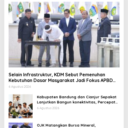
Selain Infrastruktur, KDM Sebut Pemenuhan
Kebutuhan Dasar Masyarakat Jadi Fokus APBD
Jabar 2027
6 Agustus 2026
Kabupaten Bandung dan Cianjur Sepakat
Lanjutkan Bangun konektivitas, Percepat
Pertumbuhan Ekonomi Daerah
6 Agustus 2026
OJK Matangkan Bursa Mineral,