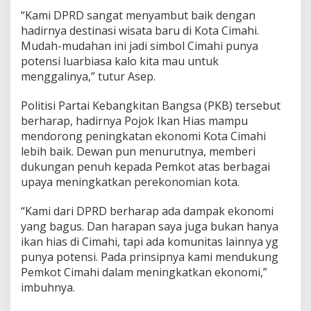
a
“Kami DPRD sangat menyambut baik dengan
n
hadirnya destinasi wisata baru di Kota Cimahi.
d
a
Mudah-mudahan ini jadi simbol Cimahi punya
l
potensi luarbiasa kalo kita mau untuk
k
menggalinya,” tutur Asep.
a
n
Politisi Partai Kebangkitan Bangsa (PKB) tersebut
P
a
berharap, hadirnya Pojok Ikan Hias mampu
j
mendorong peningkatan ekonomi Kota Cimahi
a
lebih baik. Dewan pun menurutnya, memberi
k
dukungan penuh kepada Pemkot atas berbagai
D
upaya meningkatkan perekonomian kota.
a
n
R
“Kami dari DPRD berharap ada dampak ekonomi
e
yang bagus. Dan harapan saya juga bukan hanya
t
ikan hias di Cimahi, tapi ada komunitas lainnya yg
r
punya potensi. Pada prinsipnya kami mendukung
i
b
Pemkot Cimahi dalam meningkatkan ekonomi,”
u
imbuhnya.
s
i