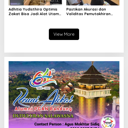
Adhitia Yudisthira Optimis
Pastikan Akurasi dan
Zakat Bisa Jadi Alat Utama
Validitas Pemutakhiran
Selesaikan Masalah Sosial
Data Parpol, Bawaslu Kota
Kota Cimahi
Cimahi Lakukan
Pengawasan
View More