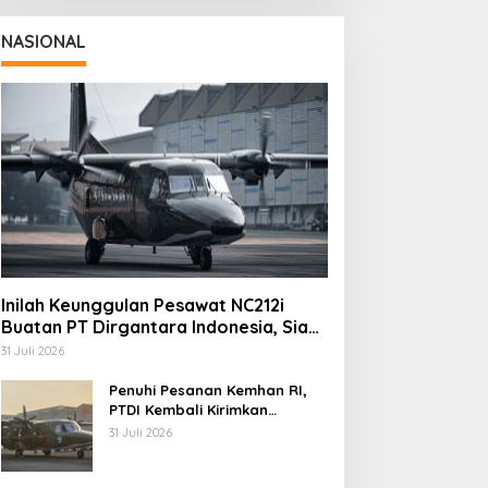
NASIONAL
Inilah Keunggulan Pesawat NC212i
Buatan PT Dirgantara Indonesia, Siap
Dukung Berbagai Operasi TNI
31 Juli 2026
Penuhi Pesanan Kemhan RI,
PTDI Kembali Kirimkan
Pesawat NC212i ke Pangkalan
31 Juli 2026
TNI AU