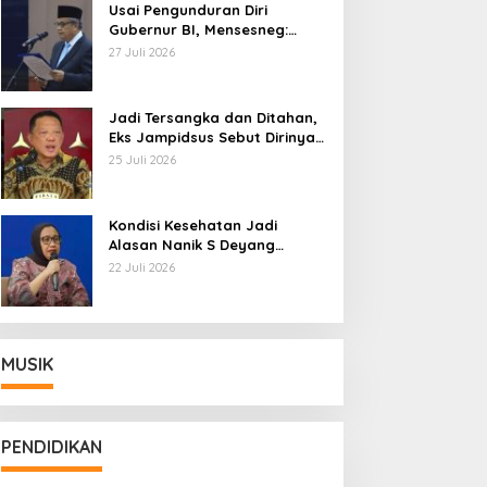
Usai Pengunduran Diri
Gubernur BI, Mensesneg:
Segera Terbit Keppres
27 Juli 2026
Pemberhentian dengan
Hormat
Jadi Tersangka dan Ditahan,
Eks Jampidsus Sebut Dirinya
Korban Kriminalisasi
25 Juli 2026
Kondisi Kesehatan Jadi
Alasan Nanik S Deyang
Mundur dari BGN, Prabowo
22 Juli 2026
Tunjuk Wamentan Sudaryono
MUSIK
PENDIDIKAN