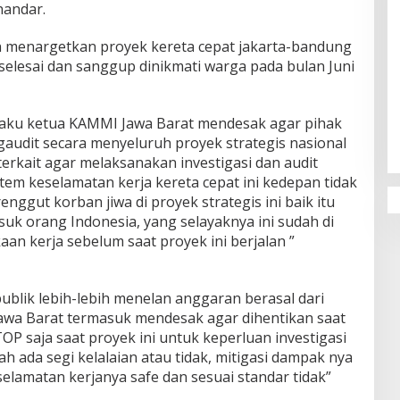
nandar.
n menargetkan proyek kereta cepat jakarta-bandung
 selesai dan sanggup dinikmati warga pada bulan Juni
Penguatan Pendidikan Agama dan
Karakter Sekolah Nur Al Rahman
aku ketua KAMMI Jawa Barat mendesak agar pihak
Bikin Sekolah di Malaysia Tertarik
gaudit secara menyeluruh proyek strategis nasional
Mempelajarinya
terkait agar melaksanakan investigasi dan audit
em keselamatan kerja kereta cepat ini kedepan tidak
nggut korban jiwa di proyek strategis ini baik itu
 orang Indonesia, yang selayaknya ini sudah di
aan kerja sebelum saat proyek ini berjalan ”
publik lebih-lebih menelan anggaran berasal dari
awa Barat termasuk mendesak agar dihentikan saat
OP saja saat proyek ini untuk keperluan investigasi
h ada segi kelalaian atau tidak, mitigasi dampak nya
selamatan kerjanya safe dan sesuai standar tidak”