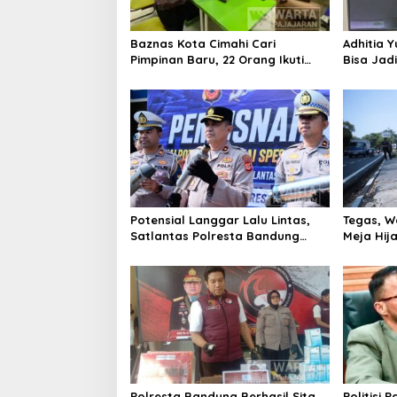
Baznas Kota Cimahi Cari
Adhitia Y
Pimpinan Baru, 22 Orang Ikuti
Bisa Jad
Seleksi
Masalah 
Potensial Langgar Lalu Lintas,
Tegas, W
Satlantas Polresta Bandung
Meja Hij
Tindak Ribuan Motor Berknalpot
di Jalan 
Brong
Polresta Bandung Berhasil Sita
Politisi 