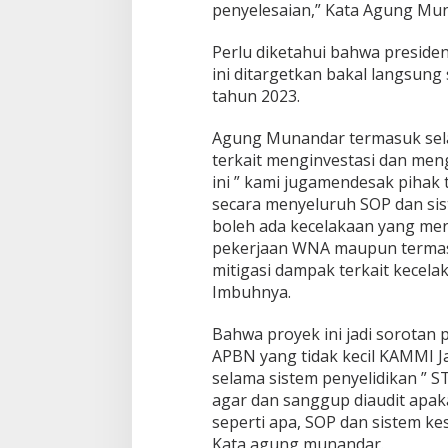
penyelesaian,” Kata Agung Mu
Perlu diketahui bahwa preside
ini ditargetkan bakal langsung
tahun 2023.
Agung Munandar termasuk sel
terkait menginvestasi dan men
ini ” kami jugamendesak pihak 
secara menyeluruh SOP dan sist
boleh ada kecelakaan yang mere
pekerjaan WNA maupun termasuk
mitigasi dampak terkait kecelak
Imbuhnya.
Bahwa proyek ini jadi sorotan 
APBN yang tidak kecil KAMMI J
selama sistem penyelidikan ” ST
agar dan sanggup diaudit apaka
seperti apa, SOP dan sistem ke
Kata agung munandar.