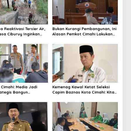
 Reaktivasi Tersier Air,
Bukan Kurangi Pembangunan, Ini
sa Ciburuy Inginkan
Alasan Pemkot Cimahi Lakukan
ternatif di Padalarang
Pengurangan Belanja Daerah
 Cimahi: Media Jadi
Kemenag Kawal Ketat Seleksi
rategis Bangun
Capim Baznas Kota Cimahi: Kita
aan Publik
Ingin Komisioner Baznas
Berintegritas