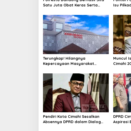
Satu Juta Obat Keras Serta
Isu Pilka
Ungkap Ratusan Kasus Narkoba
Terlalu Di
Terungkap! Hilangnya
Muncul I
Kepercayaan Masyarakat
Cimahi 2
Latarbelakangi Rencana
Hanya Be
Rebranding RSUD Cibabat
Parpol
Pendiri Kota Cimahi Sesalkan
DPRD Cim
Absennya DPRD dalam Dialog
Aspirasi
Pembahasan Rebranding RSUD
Penghasi