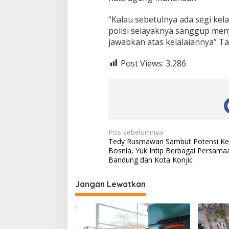
“Kalau sebetulnya ada segi ke
polisi selayaknya sanggup m
jawabkan atas kelalaiannya” 
Post Views:
3,286
N
Pos sebelumnya
Tedy Rusmawan Sambut Potensi Ke
a
Bosnia, Yuk Intip Berbagai Persama
v
Bandung dan Kota Konjic
i
Jangan Lewatkan
g
a
s