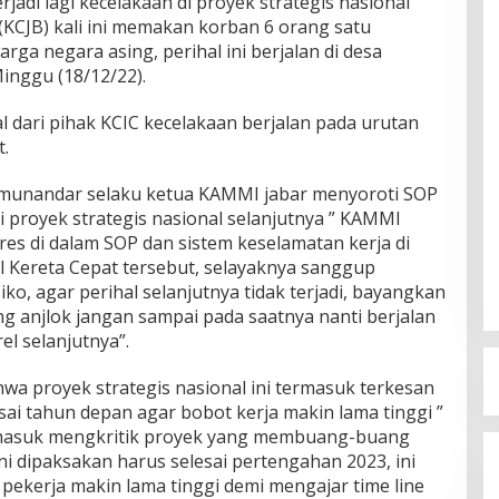
adi lagi kecelakaan di proyek strategis nasional
(KCJB) kali ini memakan korban 6 orang satu
ga negara asing, perihal ini berjalan di desa
inggu (18/12/22).
 dari pihak KCIC kecelakaan berjalan pada urutan
t.
 munandar selaku ketua KAMMI jabar menyoroti SOP
i proyek strategis nasional selanjutnya ” KAMMI
es di dalam SOP dan sistem keselamatan kerja di
al Kereta Cepat tersebut, selayaknya sanggup
ko, agar perihal selanjutnya tidak terjadi, bayangkan
ang anjlok jangan sampai pada saatnya nanti berjalan
el selanjutnya”.
wa proyek strategis nasional ini termasuk terkesan
ai tahun depan agar bobot kerja makin lama tinggi ”
ermasuk mengkritik proyek yang membuang-buang
ni dipaksakan harus selesai pertengahan 2023, ini
ekerja makin lama tinggi demi mengajar time line