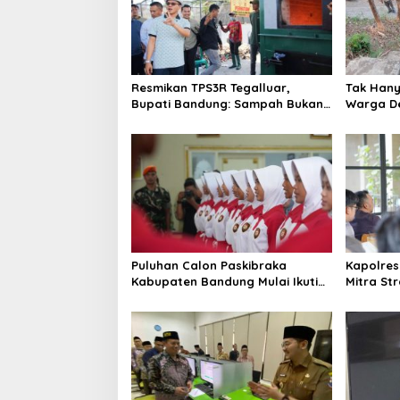
i
p
o
s
Resmikan TPS3R Tegalluar,
Tak Hanya
Bupati Bandung: Sampah Bukan
Warga De
Hanya Urusan Pemerintah
Jalan Al
Puluhan Calon Paskibraka
Kapolres
Kabupaten Bandung Mulai Ikuti
Mitra St
Pemusatan Latihan
Kepercay