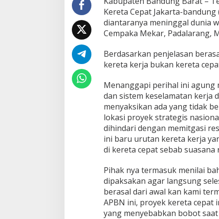
Kabupaten Bandung Barat – Terj
Kereta Cepat Jakarta-bandung 
diantaranya meninggal dunia war
Cempaka Mekar, Padalarang, M
Berdasarkan penjelasan berasal
kereta kerja bukan kereta cepa
Menanggapi perihal ini agung
dan sistem keselamatan kerja d
menyaksikan ada yang tidak ber
lokasi proyek strategis nasion
dihindari dengan memitgasi resi
ini baru urutan kereta kerja y
di kereta cepat sebab suasana r
Pihak nya termasuk menilai bah
dipaksakan agar langsung seles
berasal dari awal kan kami t
APBN ini, proyek kereta cepat i
yang menyebabkan bobot saat p