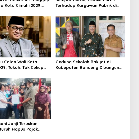
da Kota Cimahi 2029:
Terhadap Karyawan Pabrik di
ni
Majalaya Berhasil Ditangkap
Polisi
su Calon Wali Kota
Gedung Sekolah Rakyat di
029, Tokoh: Tak Cukup
Kabupaten Bandung Dibangun
rmodal Legitimasi
Oktober 2026, Siap Tampung Dua
Ribu Siswa
ahi Janji Teruskan
 Buruh Hapus Pajak
lan ke Presiden dan DPR