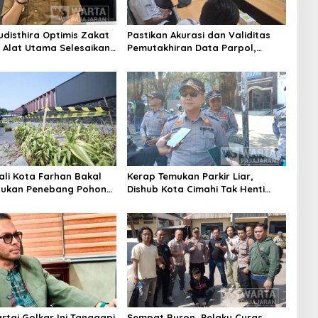
udisthira Optimis Zakat
Pastikan Akurasi dan Validitas
i Alat Utama Selesaikan
Pemutakhiran Data Parpol,
Sosial Kota Cimahi
Bawaslu Kota Cimahi Lakukan
Pengawasan
ali Kota Farhan Bakal
Kerap Temukan Parkir Liar,
aukan Penebang Pohon
Dishub Kota Cimahi Tak Henti
Riau
Lakukan Edukasi dan Pembinaan
Partai Golkar Ini Tanggapi
Sempat Buron, Pelaku Curas