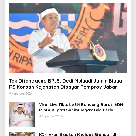
Tak Ditanggung BPJS, Dedi Mulyadi Jamin Biaya
RS Korban Kejahatan Dibayar Pemprov Jabar
9 Agustus 2026
Viral Live Tiktok ASN Bandung Barat, KDM
Minta Bupati Sanksi Tegas: Bila Perlu
Pemberhentian
8 Agustus 2026
KDM Akan Siapkan Knalpot Standar di