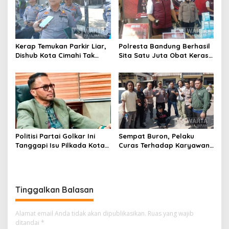
Kerap Temukan Parkir Liar,
Polresta Bandung Berhasil
Dishub Kota Cimahi Tak
Sita Satu Juta Obat Keras
Henti Lakukan Edukasi dan
Serta Ungkap Ratusan
Pembinaan
Kasus Narkoba
Politisi Partai Golkar Ini
Sempat Buron, Pelaku
Tanggapi Isu Pilkada Kota
Curas Terhadap Karyawan
Cimahi 2029: Terlalu Dini
Pabrik di Majalaya Berhasil
Ditangkap Polisi
Tinggalkan Balasan
Alamat email Anda tidak akan dipublikasikan.
Ruas yang wajib
ditandai
*