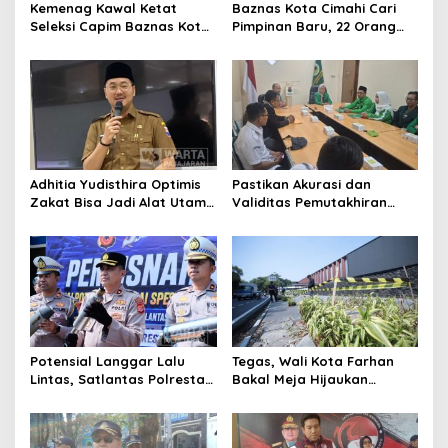
Kemenag Kawal Ketat
Baznas Kota Cimahi Cari
Seleksi Capim Baznas Kota
Pimpinan Baru, 22 Orang
Cimahi: Kita Ingin
Ikuti Seleksi
Komisioner Baznas
Berintegritas
Adhitia Yudisthira Optimis
Pastikan Akurasi dan
Zakat Bisa Jadi Alat Utama
Validitas Pemutakhiran
Selesaikan Masalah Sosial
Data Parpol, Bawaslu Kota
Kota Cimahi
Cimahi Lakukan
Pengawasan
Potensial Langgar Lalu
Tegas, Wali Kota Farhan
Lintas, Satlantas Polresta
Bakal Meja Hijaukan
Bandung Tindak Ribuan
Penebang Pohon di Jalan
Motor Berknalpot Brong
Riau