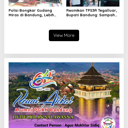
Polisi Bongkar Gudang
Resmikan TPS3R Tegalluar,
Miras di Bandung, Lebih
Bupati Bandung: Sampah
dari Enam Ribu Botol Disita
Bukan Hanya Urusan
Pemerintah
View More