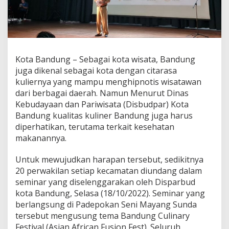
K
u
l
i
n
e
Kota Bandung – Sebagai kota wisata, Bandung
r
B
juga dikenal sebagai kota dengan citarasa
a
kuliernya yang mampu menghipnotis wisatawan
n
dari berbagai daerah. Namun Menurut Dinas
d
Kebudayaan dan Pariwisata (Disbudpar) Kota
u
n
Bandung kualitas kuliner Bandung juga harus
g
diperhatikan, terutama terkait kesehatan
,
makanannya.
D
i
Untuk mewujudkan harapan tersebut, sedikitnya
s
p
20 perwakilan setiap kecamatan diundang dalam
a
seminar yang diselenggarakan oleh Disparbud
r
kota Bandung, Selasa (18/10/2022). Seminar yang
b
berlangsung di Padepokan Seni Mayang Sunda
u
tersebut mengusung tema Bandung Culinary
d
G
Festival (Asian African Fusion Fest). Seluruh