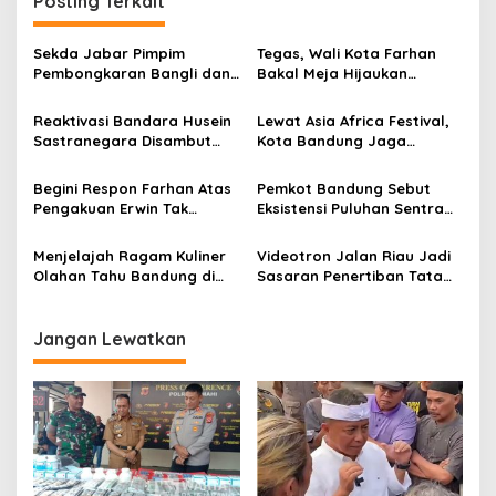
Posting Terkait
a
s
Sekda Jabar Pimpim
Tegas, Wali Kota Farhan
Pembongkaran Bangli dan
Bakal Meja Hijaukan
i
Penertiban PKL
Penebang Pohon di Jalan
p
Kiaracondong
Riau
Reaktivasi Bandara Husein
Lewat Asia Africa Festival,
Sastranegara Disambut
Kota Bandung Jaga
o
Delapan Rute Baru Super
Semangat Perjuangan
s
Air Jet
Global
Begini Respon Farhan Atas
Pemkot Bandung Sebut
Pengakuan Erwin Tak
Eksistensi Puluhan Sentra
Dilibatkan dalam
Industri Jadi Penyumbang
Pemerintahan
PDRB Terbesar
Menjelajah Ragam Kuliner
Videotron Jalan Riau Jadi
Olahan Tahu Bandung di
Sasaran Penertiban Tata
Festival All About Tahu
Ruang Kota Bandung
Jangan Lewatkan