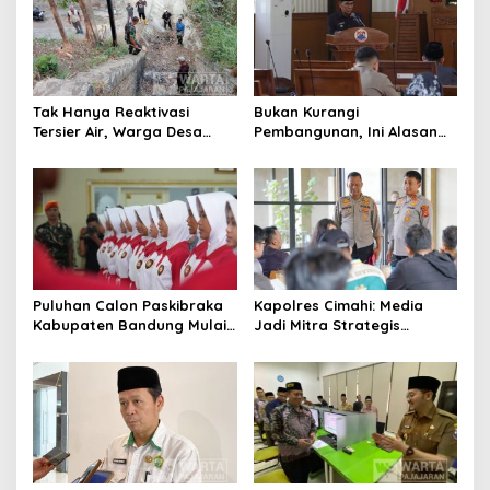
Tak Hanya Reaktivasi
Bukan Kurangi
Tersier Air, Warga Desa
Pembangunan, Ini Alasan
Ciburuy Inginkan Jalan
Pemkot Cimahi Lakukan
Alternatif di Padalarang
Pengurangan Belanja
Daerah
Puluhan Calon Paskibraka
Kapolres Cimahi: Media
Kabupaten Bandung Mulai
Jadi Mitra Strategis
Ikuti Pemusatan Latihan
Bangun Kepercayaan
Publik