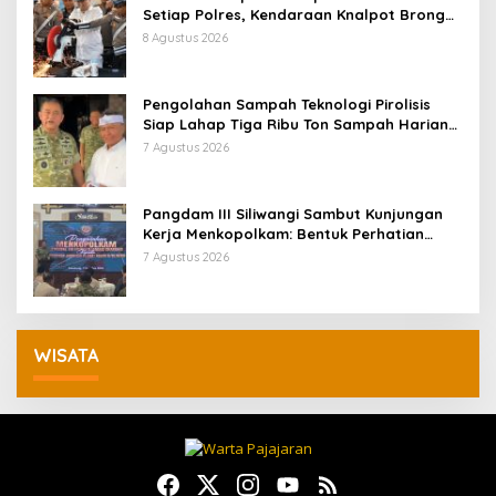
Setiap Polres, Kendaraan Knalpot Brong
Tertangkap Langsung Ganti
8 Agustus 2026
Pengolahan Sampah Teknologi Pirolisis
Siap Lahap Tiga Ribu Ton Sampah Harian
Jawa Barat
7 Agustus 2026
Pangdam III Siliwangi Sambut Kunjungan
Kerja Menkopolkam: Bentuk Perhatian
Pemerintah
7 Agustus 2026
WISATA