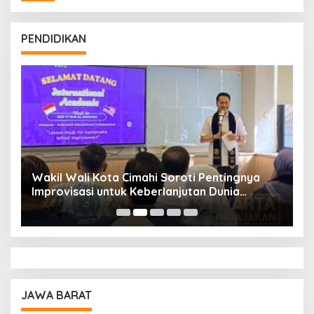
PENDIDIKAN
Wakil Wali Kota Cimahi Soroti Pentingnya
Y
Improvisasi untuk Keberlanjutan Dunia
S
Pendidikan
A
JAWA BARAT