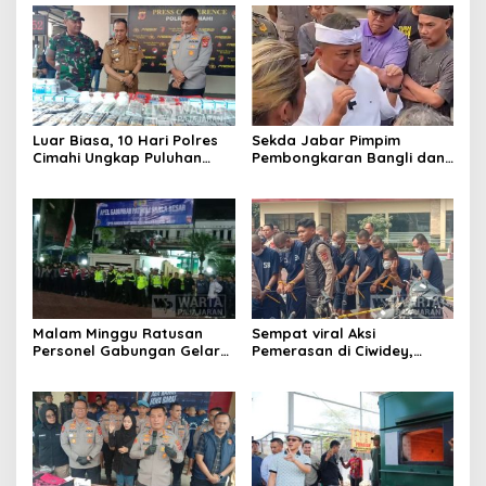
Luar Biasa, 10 Hari Polres
Sekda Jabar Pimpim
Cimahi Ungkap Puluhan
Pembongkaran Bangli dan
Kasus dan Sita Ratusan
Penertiban PKL
Ribu Butir OKT
Kiaracondong
Malam Minggu Ratusan
Sempat viral Aksi
Personel Gabungan Gelar
Pemerasan di Ciwidey,
Apel, Lanjut Patroli Skala
Polisi Tangkap Dua terduga
Besar Kabupaten Bandung
Pelaku