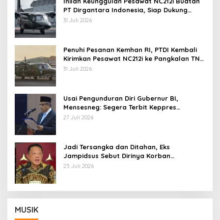
Inilah Keunggulan Pesawat NC212i Buatan
PT Dirgantara Indonesia, Siap Dukung
Berbagai Operasi TNI
31 Juli 2026
Penuhi Pesanan Kemhan RI, PTDI Kembali
Kirimkan Pesawat NC212i ke Pangkalan TNI
AU
31 Juli 2026
Usai Pengunduran Diri Gubernur BI,
Mensesneg: Segera Terbit Keppres
Pemberhentian dengan Hormat
27 Juli 2026
Jadi Tersangka dan Ditahan, Eks
Jampidsus Sebut Dirinya Korban
Kriminalisasi
25 Juli 2026
MUSIK