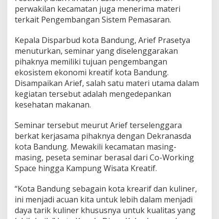
e
perwakilan kecamatan juga menerima materi
l
terkait Pengembangan Sistem Pemasaran.
a
r
Kepala Disparbud kota Bandung, Arief Prasetya
S
e
menuturkan, seminar yang diselenggarakan
m
pihaknya memiliki tujuan pengembangan
i
ekosistem ekonomi kreatif kota Bandung.
n
Disampaikan Arief, salah satu materi utama dalam
a
r
kegiatan tersebut adalah mengedepankan
K
kesehatan makanan.
e
s
Seminar tersebut meurut Arief terselenggara
e
berkat kerjasama pihaknya dengan Dekranasda
h
a
kota Bandung. Mewakili kecamatan masing-
t
masing, peseta seminar berasal dari Co-Working
a
Space hingga Kampung Wisata Kreatif.
n
M
“Kota Bandung sebagain kota krearif dan kuliner,
a
k
ini menjadi acuan kita untuk lebih dalam menjadi
a
daya tarik kuliner khususnya untuk kualitas yang
n