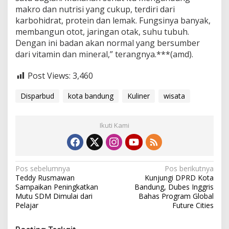
makro dan nutrisi yang cukup, terdiri dari
karbohidrat, protein dan lemak. Fungsinya banyak,
membangun otot, jaringan otak, suhu tubuh.
Dengan ini badan akan normal yang bersumber
dari vitamin dan mineral,” terangnya.***(amd).
Post Views:
3,460
Disparbud
kota bandung
Kuliner
wisata
Ikuti Kami
N
Pos sebelumnya
Pos berikutnya
Teddy Rusmawan
Kunjungi DPRD Kota
a
Sampaikan Peningkatkan
Bandung, Dubes Inggris
v
Mutu SDM Dimulai dari
Bahas Program Global
Pelajar
Future Cities
i
g