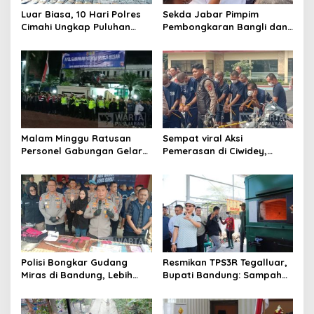
Luar Biasa, 10 Hari Polres
Sekda Jabar Pimpim
Cimahi Ungkap Puluhan
Pembongkaran Bangli dan
Kasus dan Sita Ratusan
Penertiban PKL
Ribu Butir OKT
Kiaracondong
Malam Minggu Ratusan
Sempat viral Aksi
Personel Gabungan Gelar
Pemerasan di Ciwidey,
Apel, Lanjut Patroli Skala
Polisi Tangkap Dua terduga
Besar Kabupaten Bandung
Pelaku
Polisi Bongkar Gudang
Resmikan TPS3R Tegalluar,
Miras di Bandung, Lebih
Bupati Bandung: Sampah
dari Enam Ribu Botol Disita
Bukan Hanya Urusan
Pemerintah