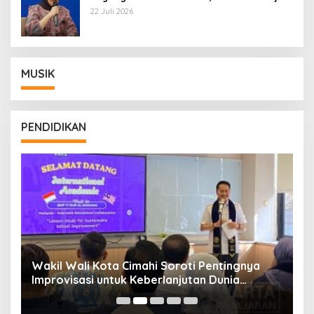
Wamentan Sudaryono
22 Juli 2026
MUSIK
PENDIDIKAN
Wakil Wali Kota Cimahi Soroti Pentingnya
Y
Improvisasi untuk Keberlanjutan Dunia
S
Pendidikan
A