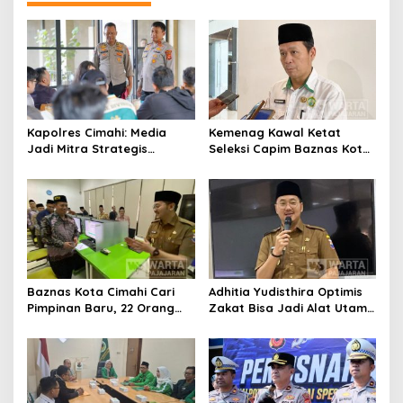
a
s
i
p
o
s
Kapolres Cimahi: Media
Kemenag Kawal Ketat
Jadi Mitra Strategis
Seleksi Capim Baznas Kota
Bangun Kepercayaan
Cimahi: Kita Ingin
Publik
Komisioner Baznas
Berintegritas
Baznas Kota Cimahi Cari
Adhitia Yudisthira Optimis
Pimpinan Baru, 22 Orang
Zakat Bisa Jadi Alat Utama
Ikuti Seleksi
Selesaikan Masalah Sosial
Kota Cimahi