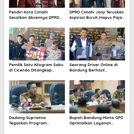
Pendiri Kota Cimahi
DPRD Cimahi Janji Teruskan
Sesalkan Absennya DPRD
Aspirasi Buruh Hapus Pajak
dalam Dialog Pembahasan
Penghasilan ke Presiden
Rebranding RSUD Cibabat
dan DPR
Pemilik Satu Kilogram Sabu
Seorang Driver Online di
di Cicendo Ditangkap
Bandung Berhasil
Satnarkoba Polres Cimahi
Selamatkan Diri dari Upaya
Pelaku Pencurian
Dadang Supriatna
Bupati Bandung Minta OPD
Tegaskan Program
Optimalkan Layanan
Prioritas Tak Tersentuh
Hotline, Respon Laporan
Efisiensi Anggaran
Masyarakat Soal