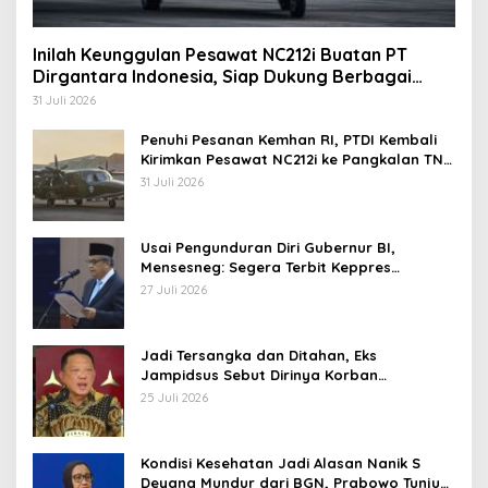
Inilah Keunggulan Pesawat NC212i Buatan PT
Dirgantara Indonesia, Siap Dukung Berbagai
Operasi TNI
31 Juli 2026
Penuhi Pesanan Kemhan RI, PTDI Kembali
Kirimkan Pesawat NC212i ke Pangkalan TNI
AU
31 Juli 2026
Usai Pengunduran Diri Gubernur BI,
Mensesneg: Segera Terbit Keppres
Pemberhentian dengan Hormat
27 Juli 2026
Jadi Tersangka dan Ditahan, Eks
Jampidsus Sebut Dirinya Korban
Kriminalisasi
25 Juli 2026
Kondisi Kesehatan Jadi Alasan Nanik S
Deyang Mundur dari BGN, Prabowo Tunjuk