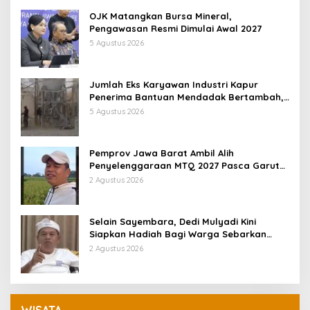
OJK Matangkan Bursa Mineral,
Pengawasan Resmi Dimulai Awal 2027
5 Agustus 2026
Jumlah Eks Karyawan Industri Kapur
Penerima Bantuan Mendadak Bertambah,
KDM: Kita Identifikasi
5 Agustus 2026
Pemprov Jawa Barat Ambil Alih
Penyelenggaraan MTQ 2027 Pasca Garut
Mundur Jadi Tuan Rumah
2 Agustus 2026
Selain Sayembara, Dedi Mulyadi Kini
Siapkan Hadiah Bagi Warga Sebarkan
Lokasi Penjualan Narkotika
2 Agustus 2026
WISATA