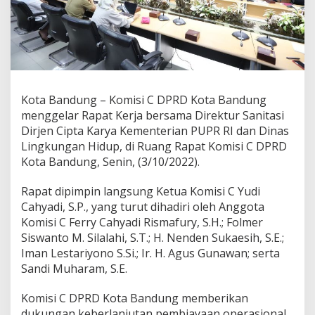
D
u
k
u
n
g
P
e
Kota Bandung – Komisi C DPRD Kota Bandung
n
menggelar Rapat Kerja bersama Direktur Sanitasi
g
Dirjen Cipta Karya Kementerian PUPR RI dan Dinas
e
Lingkungan Hidup, di Ruang Rapat Komisi C DPRD
l
o
Kota Bandung, Senin, (3/10/2022).
l
a
Rapat dipimpin langsung Ketua Komisi C Yudi
a
Cahyadi, S.P., yang turut dihadiri oleh Anggota
n
Komisi C Ferry Cahyadi Rismafury, S.H.; Folmer
S
a
Siswanto M. Silalahi, S.T.; H. Nenden Sukaesih, S.E.;
m
Iman Lestariyono S.Si.; Ir. H. Agus Gunawan; serta
p
Sandi Muharam, S.E.
a
h
Komisi C DPRD Kota Bandung memberikan
I
S
dukungan keberlanjutan pembiayaan operasional