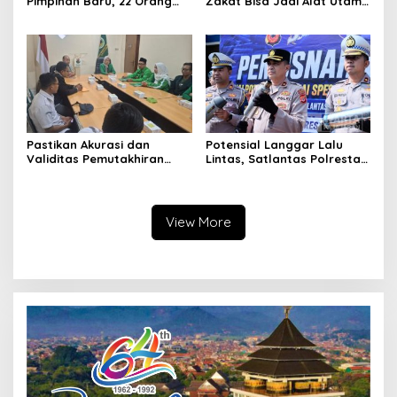
Pimpinan Baru, 22 Orang
Zakat Bisa Jadi Alat Utama
Ikuti Seleksi
Selesaikan Masalah Sosial
Kota Cimahi
Pastikan Akurasi dan
Potensial Langgar Lalu
Validitas Pemutakhiran
Lintas, Satlantas Polresta
Data Parpol, Bawaslu Kota
Bandung Tindak Ribuan
Cimahi Lakukan
Motor Berknalpot Brong
Pengawasan
View More