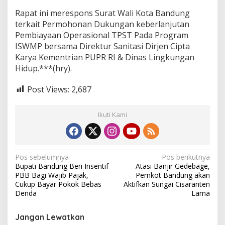
Rapat ini merespons Surat Wali Kota Bandung
terkait Permohonan Dukungan keberlanjutan
Pembiayaan Operasional TPST Pada Program
ISWMP bersama Direktur Sanitasi Dirjen Cipta
Karya Kementrian PUPR RI & Dinas Lingkungan
Hidup.***(hry).
Post Views:
2,687
Ikuti Kami
N
Pos sebelumnya
Pos berikutnya
Bupati Bandung Beri Insentif
Atasi Banjir Gedebage,
a
PBB Bagi Wajib Pajak,
Pemkot Bandung akan
v
Cukup Bayar Pokok Bebas
Aktifkan Sungai Cisaranten
Denda
Lama
i
g
Jangan Lewatkan