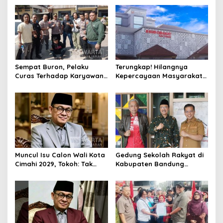
Kasus Narkoba
Sempat Buron, Pelaku
Terungkap! Hilangnya
Curas Terhadap Karyawan
Kepercayaan Masyarakat
Pabrik di Majalaya Berhasil
Latarbelakangi Rencana
Ditangkap Polisi
Rebranding RSUD Cibabat
Muncul Isu Calon Wali Kota
Gedung Sekolah Rakyat di
Cimahi 2029, Tokoh: Tak
Kabupaten Bandung
Cukup Hanya Bermodal
Dibangun Oktober 2026,
Legitimasi Parpol
Siap Tampung Dua Ribu
Siswa