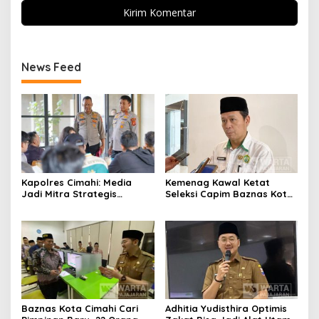
News Feed
Kapolres Cimahi: Media
Kemenag Kawal Ketat
Jadi Mitra Strategis
Seleksi Capim Baznas Kota
Bangun Kepercayaan
Cimahi: Kita Ingin
Publik
Komisioner Baznas
Berintegritas
Baznas Kota Cimahi Cari
Adhitia Yudisthira Optimis