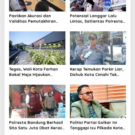
Pastikan Akurasi dan
Potensial Langgar Lalu
Validitas Pemutakhiran
Lintas, Satlantas Polresta
Data Parpol, Bawaslu Kota
Bandung Tindak Ribuan
Cimahi Lakukan
Motor Berknalpot Brong
Pengawasan
Tegas, Wali Kota Farhan
Kerap Temukan Parkir Liar,
Bakal Meja Hijaukan
Dishub Kota Cimahi Tak
Penebang Pohon di Jalan
Henti Lakukan Edukasi dan
Riau
Pembinaan
Polresta Bandung Berhasil
Politisi Partai Golkar Ini
Sita Satu Juta Obat Keras
Tanggapi Isu Pilkada Kota
Serta Ungkap Ratusan
Cimahi 2029: Terlalu Dini