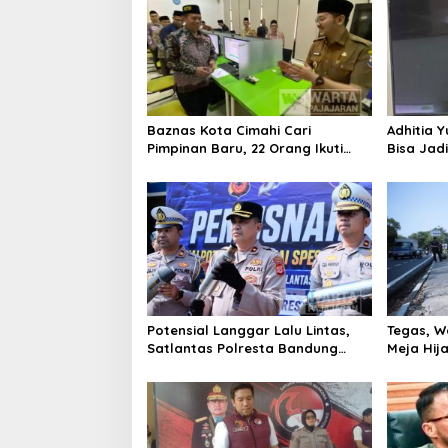
Baznas Kota Cimahi Cari
Adhitia Y
Pimpinan Baru, 22 Orang Ikuti
Bisa Jad
Seleksi
Masalah 
Potensial Langgar Lalu Lintas,
Tegas, W
Satlantas Polresta Bandung
Meja Hij
Tindak Ribuan Motor Berknalpot
di Jalan 
Brong