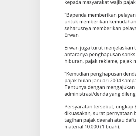
kepada masyarakat wajib pajak
s
D
“Bapenda memberikan pelayanan
e
untuk memberikan kemudahan d
n
d
seharusnya memberikan pelayan
a
Erwan.
Erwan juga turut menjelaskan 
antaranya penghapusan sanksi a
hiburan, pajak reklame, pajak 
“Kemudian penghapusan denda p
pajak bulan Januari 2004 samp
Tentunya dengan mengajukan 
administrasi/denda yang dileng
Persyaratan tersebut, ungkap 
dikuasakan, surat pernyataan 
tagihan pajak daerah atau dafta
material 10.000 (1 buah).