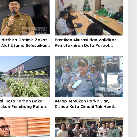
udisthira Optimis Zakat
Pastikan Akurasi dan Validitas
i Alat Utama Selesaikan
Pemutakhiran Data Parpol,
Sosial Kota Cimahi
Bawaslu Kota Cimahi Lakukan
Pengawasan
ali Kota Farhan Bakal
Kerap Temukan Parkir Liar,
aukan Penebang Pohon
Dishub Kota Cimahi Tak Henti
Riau
Lakukan Edukasi dan Pembinaan