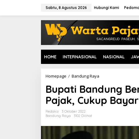
L
e
Sabtu, 8 Agustus 2026
Hubungi Kami
Pedoma
w
a
t
i
k
e
k
o
HOME
INTERNASIONAL
NASIONAL
JA
n
t
e
n
Homepage
/
Bandung Raya
B
u
Bupati Bandung Beri
p
a
Pajak, Cukup Baya
t
i
B
Redaksi
3 Oktober 2022
a
Bandung Raya
3102 Dilihat
n
d
u
n