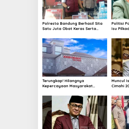
Polresta Bandung Berhasil Sita
Politisi 
Satu Juta Obat Keras Serta
Isu Pilka
Ungkap Ratusan Kasus Narkoba
Terlalu Di
Terungkap! Hilangnya
Muncul I
Kepercayaan Masyarakat
Cimahi 2
Latarbelakangi Rencana
Hanya Be
Rebranding RSUD Cibabat
Parpol