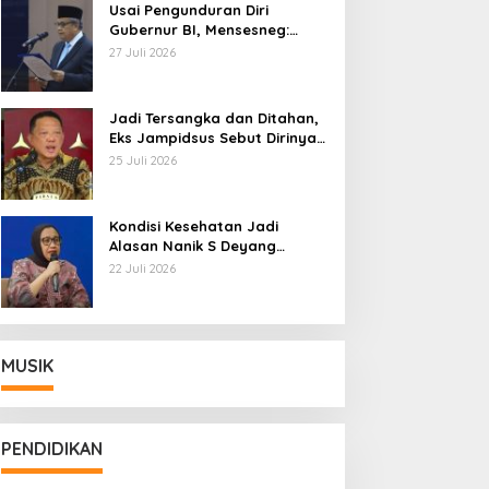
Usai Pengunduran Diri
Gubernur BI, Mensesneg:
Segera Terbit Keppres
27 Juli 2026
Pemberhentian dengan
Hormat
Jadi Tersangka dan Ditahan,
Eks Jampidsus Sebut Dirinya
Korban Kriminalisasi
25 Juli 2026
Kondisi Kesehatan Jadi
Alasan Nanik S Deyang
Mundur dari BGN, Prabowo
22 Juli 2026
Tunjuk Wamentan Sudaryono
MUSIK
PENDIDIKAN