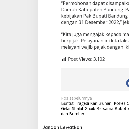
“Permohonan dapat disampaika
Daerah Kabupaten Bandung. Paj
kebijakan Pak Bupati Bandung 
dengan 31 Desember 2022,” jel
“Kita juga mengajak kepada masy
berpijak. Pelayanan ini kita l
melayani wajib pajak dengan ikh
Post Views:
3,102
N
Pos sebelumnya
Buntut Tragedi Kanjuruhan, Polres 
a
Gelar Shalat Ghaib Bersama Boboto
v
dan Bomber
i
Jangan Lewatkan