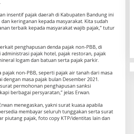
.
 insentif pajak daerah di Kabupaten Bandung ini
an keringanan kepada masyarakat. Kita sudah
an terbaik kepada masyarakat wajib pajak,” tutur
Penguatan Pendidikan Agama dan
Karakter Sekolah Nur Al Rahman
Bikin Sekolah di Malaysia Tertarik
terkait penghapusan denda pajak non-PBB, di
Mempelajarinya
dministrasi pajak hotel, pajak restoran, pajak
mineral logam dan batuan serta pajak parkir.
ajak non-PBB, seperti pajak air tanah dari masa
ai dengan masa pajak bulan Desember 2021.
surat permohonan penghapusan sanksi
kapi berbagai persyaratan,” jelas Erwan.
Erwan menegaskan, yakni surat kuasa apabila
bersedia membayar seluruh tunggakan serta surat
r piutang pajak, foto copy KTP/identitas lain dan