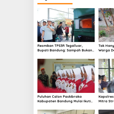
g
a
s
i
p
o
s
Resmikan TPS3R Tegalluar,
Tak Hanya
Bupati Bandung: Sampah Bukan
Warga De
Hanya Urusan Pemerintah
Jalan Al
Puluhan Calon Paskibraka
Kapolres
Kabupaten Bandung Mulai Ikuti
Mitra St
Pemusatan Latihan
Kepercay