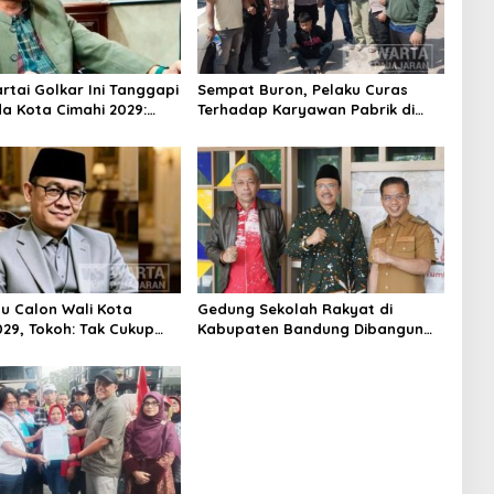
Partai Golkar Ini Tanggapi
Sempat Buron, Pelaku Curas
da Kota Cimahi 2029:
Terhadap Karyawan Pabrik di
ni
Majalaya Berhasil Ditangkap
Polisi
su Calon Wali Kota
Gedung Sekolah Rakyat di
029, Tokoh: Tak Cukup
Kabupaten Bandung Dibangun
rmodal Legitimasi
Oktober 2026, Siap Tampung Dua
Ribu Siswa