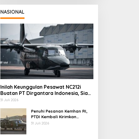
NASIONAL
Inilah Keunggulan Pesawat NC212i
Buatan PT Dirgantara Indonesia, Siap
Dukung Berbagai Operasi TNI
31 Juli 2026
Penuhi Pesanan Kemhan RI,
PTDI Kembali Kirimkan
Pesawat NC212i ke Pangkalan
31 Juli 2026
TNI AU