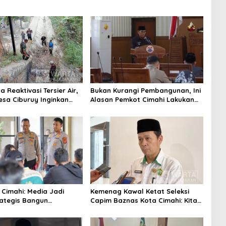
 Reaktivasi Tersier Air,
Bukan Kurangi Pembangunan, Ini
sa Ciburuy Inginkan
Alasan Pemkot Cimahi Lakukan
ternatif di Padalarang
Pengurangan Belanja Daerah
 Cimahi: Media Jadi
Kemenag Kawal Ketat Seleksi
rategis Bangun
Capim Baznas Kota Cimahi: Kita
aan Publik
Ingin Komisioner Baznas
Berintegritas