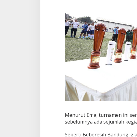
l
a
r
Menurut Ema, turnamen ini s
sebelumnya ada sejumlah kegia
Seperti Beberesih Bandung, z