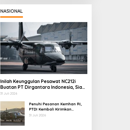
NASIONAL
Inilah Keunggulan Pesawat NC212i
Buatan PT Dirgantara Indonesia, Siap
Dukung Berbagai Operasi TNI
31 Juli 2026
Penuhi Pesanan Kemhan RI,
PTDI Kembali Kirimkan
Pesawat NC212i ke Pangkalan
31 Juli 2026
TNI AU