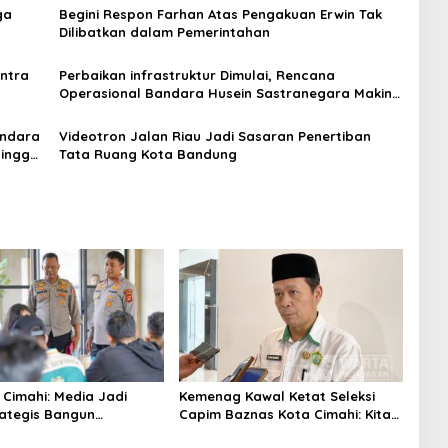
ga
Begini Respon Farhan Atas Pengakuan Erwin Tak
Dilibatkan dalam Pemerintahan
entra
Perbaikan infrastruktur Dimulai, Rencana
Operasional Bandara Husein Sastranegara Makin
Nyata
andara
Videotron Jalan Riau Jadi Sasaran Penertiban
Hingga
Tata Ruang Kota Bandung
 Cimahi: Media Jadi
Kemenag Kawal Ketat Seleksi
rategis Bangun
Capim Baznas Kota Cimahi: Kita
aan Publik
Ingin Komisioner Baznas