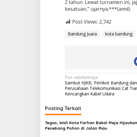
2 tahun. Lewat turnamen ini, 
kesatuan,” ujarnya.***(amd).
Post Views:
2,742
Bandung Juara
kota bandung
N
Pos sebelumnya
Sambut HJKB, Pemkot Bandung dan
a
Perusahaan Telekomunikasi Cat Tia
v
Kencangkan Kabel Udara
i
Posting Terkait
g
a
Tegas, Wali Kota Farhan Bakal Meja Hijauka
s
Penebang Pohon di Jalan Riau