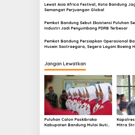
i
Lewat Asia Africa Festival, Kota Bandung Ja
p
Semangat Perjuangan Global
o
Pemkot Bandung Sebut Eksistensi Puluhan S
s
Industri Jadi Penyumbang PDRB Terbesar
Pemkot Bandung Persiapkan Operasional B
Husein Sastraegara, Segera Layani Boeing 
Airbus
Jangan Lewatkan
Puluhan Calon Paskibraka
Kapolres
Kabupaten Bandung Mulai Ikuti
Mitra St
Pemusatan Latihan
Kepercay