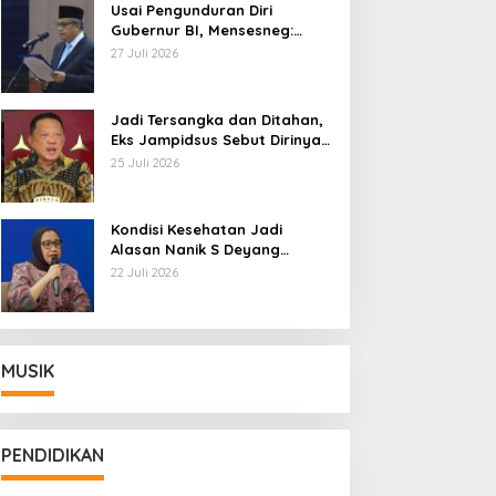
Usai Pengunduran Diri
Gubernur BI, Mensesneg:
Segera Terbit Keppres
27 Juli 2026
Pemberhentian dengan
Hormat
Jadi Tersangka dan Ditahan,
Eks Jampidsus Sebut Dirinya
Korban Kriminalisasi
25 Juli 2026
Kondisi Kesehatan Jadi
Alasan Nanik S Deyang
Mundur dari BGN, Prabowo
22 Juli 2026
Tunjuk Wamentan Sudaryono
MUSIK
PENDIDIKAN