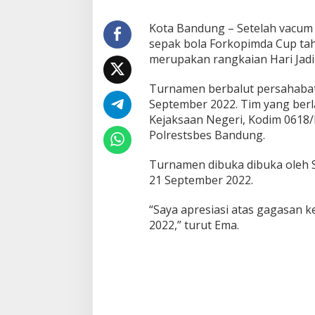
k
o
Kota Bandung – Setelah vacum
p
sepak bola Forkopimda Cup tah
i
merupakan rangkaian Hari Jadi
m
d
a
Turnamen berbalut persahabata
C
September 2022. Tim yang ber
u
Kejaksaan Negeri, Kodim 0618/
p
Polrestsbes Bandung.
2
0
2
Turnamen dibuka dibuka oleh 
2
21 September 2022.
K
e
“Saya apresiasi atas gagasan 
m
2022,” turut Ema.
b
a
l
i
D
i
g
e