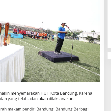
Penguatan Pendidikan Agama dan
Karakter Sekolah Nur Al Rahman
Bikin Sekolah di Malaysia Tertarik
Mempelajarinya
emakin menyemarakan HUT Kota Bandung. Karena
tan yang telah adan akan dilaksanakan.
iarah makam pendiri Bandung, Bandung Berbagi