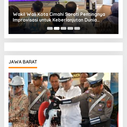
Wakil Wali Kota Cimahi Soroti Pentingnya
Y
Improvisasi untuk Keberlanjutan Dunia
S
Pendidikan
A
JAWA BARAT