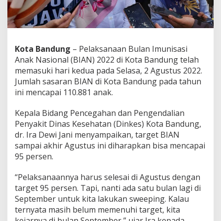
k
a
n
M
u
Kota Bandung
– Pelaksanaan Bulan Imunisasi
l
t
Anak Nasional (BIAN) 2022 di Kota Bandung telah
i
memasuki hari kedua pada Selasa, 2 Agustus 2022.
p
Jumlah sasaran BIAN di Kota Bandung pada tahun
l
ini mencapai 110.881 anak.
e
I
n
Kepala Bidang Pencegahan dan Pengendalian
j
Penyakit Dinas Kesehatan (Dinkes) Kota Bandung,
e
dr. Ira Dewi Jani menyampaikan, target BIAN
k
sampai akhir Agustus ini diharapkan bisa mencapai
s
i
95 persen.
,
A
“Pelaksanaannya harus selesai di Agustus dengan
y
target 95 persen. Tapi, nanti ada satu bulan lagi di
o
September untuk kita lakukan sweeping. Kalau
I
k
ternyata masih belum memenuhi target, kita
u
kejarnya di bulan September,” ujar Ira kepada