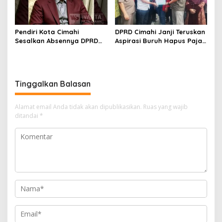
Pendiri Kota Cimahi
DPRD Cimahi Janji Teruskan
Sesalkan Absennya DPRD
Aspirasi Buruh Hapus Pajak
dalam Dialog Pembahasan
Penghasilan ke Presiden
Rebranding RSUD Cibabat
dan DPR
Tinggalkan Balasan
Alamat email Anda tidak akan dipublikasikan.
Ruas yang wajib
ditandai
*