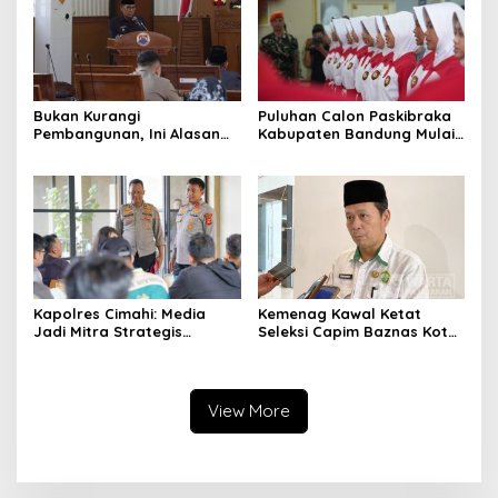
Bukan Kurangi
Puluhan Calon Paskibraka
Pembangunan, Ini Alasan
Kabupaten Bandung Mulai
Pemkot Cimahi Lakukan
Ikuti Pemusatan Latihan
Pengurangan Belanja
Daerah
Kapolres Cimahi: Media
Kemenag Kawal Ketat
Jadi Mitra Strategis
Seleksi Capim Baznas Kota
Bangun Kepercayaan
Cimahi: Kita Ingin
Publik
Komisioner Baznas
Berintegritas
View More