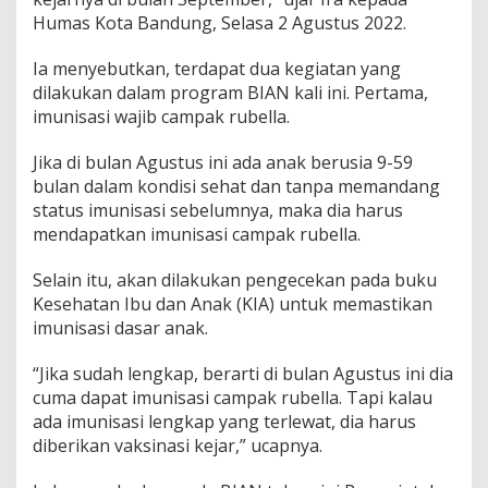
t
Humas Kota Bandung, Selasa 2 Agustus 2022.
B
I
Ia menyebutkan, terdapat dua kegiatan yang
A
N
dilakukan dalam program BIAN kali ini. Pertama,
2
imunisasi wajib campak rubella.
0
2
Jika di bulan Agustus ini ada anak berusia 9-59
2
bulan dalam kondisi sehat dan tanpa memandang
status imunisasi sebelumnya, maka dia harus
mendapatkan imunisasi campak rubella.
Selain itu, akan dilakukan pengecekan pada buku
Kesehatan Ibu dan Anak (KIA) untuk memastikan
imunisasi dasar anak.
“Jika sudah lengkap, berarti di bulan Agustus ini dia
cuma dapat imunisasi campak rubella. Tapi kalau
ada imunisasi lengkap yang terlewat, dia harus
diberikan vaksinasi kejar,” ucapnya.