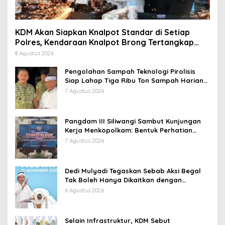
KDM Akan Siapkan Knalpot Standar di Setiap
Polres, Kendaraan Knalpot Brong Tertangkap
Langsung Ganti
8 Agustus 2026
Pengolahan Sampah Teknologi Pirolisis
Siap Lahap Tiga Ribu Ton Sampah Harian
Jawa Barat
7 Agustus 2026
Pangdam III Siliwangi Sambut Kunjungan
Kerja Menkopolkam: Bentuk Perhatian
Pemerintah
7 Agustus 2026
Dedi Mulyadi Tegaskan Sebab Aksi Begal
Tak Boleh Hanya Dikaitkan dengan
Ekonomi
6 Agustus 2026
Selain Infrastruktur, KDM Sebut