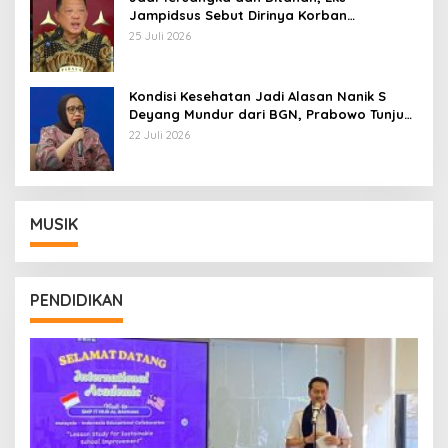
Jampidsus Sebut Dirinya Korban
Kriminalisasi
25 Juli 2026
Kondisi Kesehatan Jadi Alasan Nanik S
Deyang Mundur dari BGN, Prabowo Tunjuk
Wamentan Sudaryono
22 Juli 2026
MUSIK
PENDIDIKAN