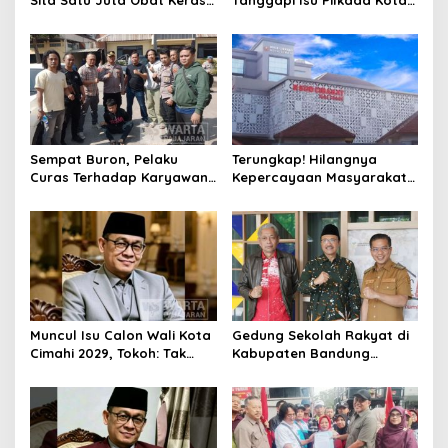
Serta Ungkap Ratusan
Cimahi 2029: Terlalu Dini
Kasus Narkoba
Sempat Buron, Pelaku
Terungkap! Hilangnya
Curas Terhadap Karyawan
Kepercayaan Masyarakat
Pabrik di Majalaya Berhasil
Latarbelakangi Rencana
Ditangkap Polisi
Rebranding RSUD Cibabat
Muncul Isu Calon Wali Kota
Gedung Sekolah Rakyat di
Cimahi 2029, Tokoh: Tak
Kabupaten Bandung
Cukup Hanya Bermodal
Dibangun Oktober 2026,
Legitimasi Parpol
Siap Tampung Dua Ribu
Siswa