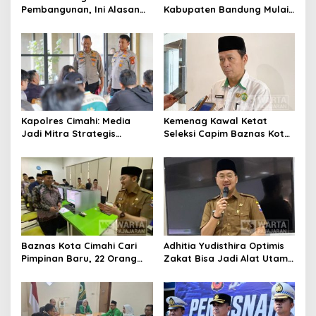
Pembangunan, Ini Alasan
Kabupaten Bandung Mulai
Pemkot Cimahi Lakukan
Ikuti Pemusatan Latihan
Pengurangan Belanja
Daerah
Kapolres Cimahi: Media
Kemenag Kawal Ketat
Jadi Mitra Strategis
Seleksi Capim Baznas Kota
Bangun Kepercayaan
Cimahi: Kita Ingin
Publik
Komisioner Baznas
Berintegritas
Baznas Kota Cimahi Cari
Adhitia Yudisthira Optimis
Pimpinan Baru, 22 Orang
Zakat Bisa Jadi Alat Utama
Ikuti Seleksi
Selesaikan Masalah Sosial
Kota Cimahi