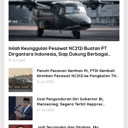
Inilah Keunggulan Pesawat NC212i Buatan PT
Dirgantara Indonesia, Siap Dukung Berbagai
Operasi TNI
31 Juli 2026
Penuhi Pesanan Kemhan RI, PTDI Kembali
Kirimkan Pesawat NC212i ke Pangkalan TNI
AU
31 Juli 2026
Usai Pengunduran Diri Gubernur BI,
Mensesneg: Segera Terbit Keppres
Pemberhentian dengan Hormat
27 Juli 2026
Jadi Tersangka dan Ditahan, Eks