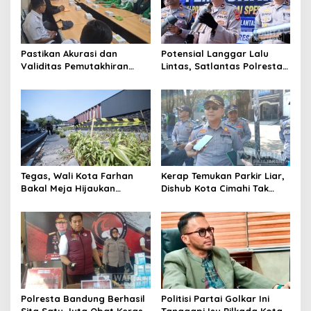
Pastikan Akurasi dan
Potensial Langgar Lalu
Validitas Pemutakhiran
Lintas, Satlantas Polresta
Data Parpol, Bawaslu Kota
Bandung Tindak Ribuan
Cimahi Lakukan
Motor Berknalpot Brong
Pengawasan
Tegas, Wali Kota Farhan
Kerap Temukan Parkir Liar,
Bakal Meja Hijaukan
Dishub Kota Cimahi Tak
Penebang Pohon di Jalan
Henti Lakukan Edukasi dan
Riau
Pembinaan
Polresta Bandung Berhasil
Politisi Partai Golkar Ini
Sita Satu Juta Obat Keras
Tanggapi Isu Pilkada Kota