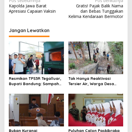
N
Pos sebelumnya
Pos berikutnya
Kapolda Jawa Barat
Gratis! Pajak Balik Nama
a
Apresiasi Capaian Vaksin
dan Bebas Tunggakan
v
Kelima Kendaraan Bermotor
i
Jangan Lewatkan
g
a
s
i
p
o
Resmikan TPS3R Tegalluar,
Tak Hanya Reaktivasi
s
Bupati Bandung: Sampah
Tersier Air, Warga Desa
Bukan Hanya Urusan
Ciburuy Inginkan Jalan
Pemerintah
Alternatif di Padalarang
Bukan Kurangi
Puluhan Calon Paskibraka