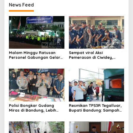
News Feed
Malam Minggu Ratusan
Sempat viral Aksi
Personel Gabungan Gelar
Pemerasan di Ciwidey,
Apel, Lanjut Patroli Skala
Polisi Tangkap Dua terduga
Besar Kabupaten Bandung
Pelaku
Polisi Bongkar Gudang
Resmikan TPS3R Tegalluar,
Miras di Bandung, Lebih
Bupati Bandung: Sampah
dari Enam Ribu Botol Disita
Bukan Hanya Urusan
Pemerintah