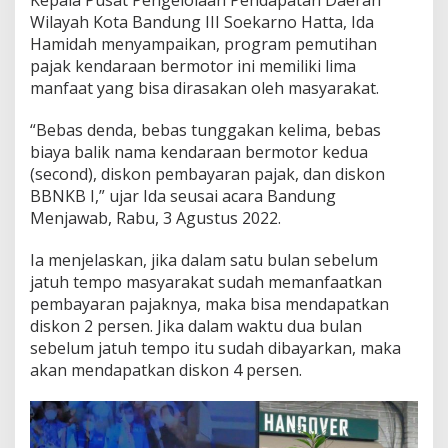
a
Wilayah Kota Bandung III Soekarno Hatta, Ida
K
Hamidah menyampaikan, program pemutihan
e
pajak kendaraan bermotor ini memiliki lima
n
d
manfaat yang bisa dirasakan oleh masyarakat.
a
r
“Bebas denda, bebas tunggakan kelima, bebas
a
biaya balik nama kendaraan bermotor kedua
a
(second), diskon pembayaran pajak, dan diskon
n
B
BBNKB I,” ujar Ida seusai acara Bandung
e
Menjawab, Rabu, 3 Agustus 2022.
r
m
Ia menjelaskan, jika dalam satu bulan sebelum
o
jatuh tempo masyarakat sudah memanfaatkan
t
o
pembayaran pajaknya, maka bisa mendapatkan
r
diskon 2 persen. Jika dalam waktu dua bulan
sebelum jatuh tempo itu sudah dibayarkan, maka
akan mendapatkan diskon 4 persen.