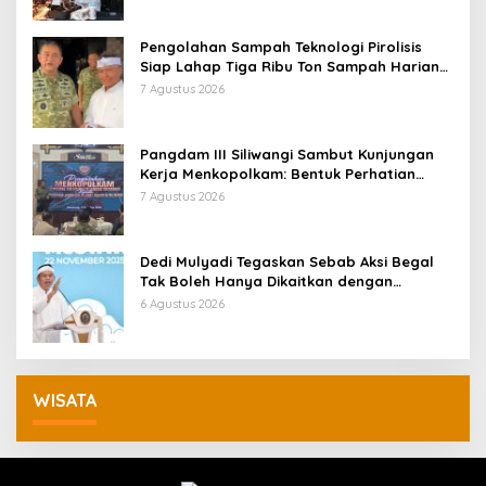
Pengolahan Sampah Teknologi Pirolisis
Siap Lahap Tiga Ribu Ton Sampah Harian
Jawa Barat
7 Agustus 2026
Pangdam III Siliwangi Sambut Kunjungan
Kerja Menkopolkam: Bentuk Perhatian
Pemerintah
7 Agustus 2026
Dedi Mulyadi Tegaskan Sebab Aksi Begal
Tak Boleh Hanya Dikaitkan dengan
Ekonomi
6 Agustus 2026
WISATA