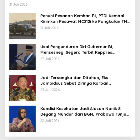
Operasi TNI
31 Juli 2026
Penuhi Pesanan Kemhan RI, PTDI Kembali
Kirimkan Pesawat NC212i ke Pangkalan TNI
AU
31 Juli 2026
Usai Pengunduran Diri Gubernur BI,
Mensesneg: Segera Terbit Keppres
Pemberhentian dengan Hormat
27 Juli 2026
Jadi Tersangka dan Ditahan, Eks
Jampidsus Sebut Dirinya Korban
Kriminalisasi
25 Juli 2026
Kondisi Kesehatan Jadi Alasan Nanik S
Deyang Mundur dari BGN, Prabowo Tunjuk
Wamentan Sudaryono
22 Juli 2026