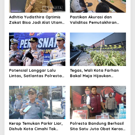
Adhitia Yudisthira Optimis
Pastikan Akurasi dan
Zakat Bisa Jadi Alat Utama
Validitas Pemutakhiran
Selesaikan Masalah Sosial
Data Parpol, Bawaslu Kota
Kota Cimahi
Cimahi Lakukan
Pengawasan
Potensial Langgar Lalu
Tegas, Wali Kota Farhan
Lintas, Satlantas Polresta
Bakal Meja Hijaukan
Bandung Tindak Ribuan
Penebang Pohon di Jalan
Motor Berknalpot Brong
Riau
Kerap Temukan Parkir Liar,
Polresta Bandung Berhasil
Dishub Kota Cimahi Tak
Sita Satu Juta Obat Keras
Henti Lakukan Edukasi dan
Serta Ungkap Ratusan