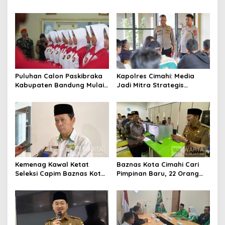
Ciburuy Inginkan Jalan
Pemkot Cimahi Lakukan
Alternatif di Padalarang
Pengurangan Belanja
Daerah
Puluhan Calon Paskibraka
Kapolres Cimahi: Media
Kabupaten Bandung Mulai
Jadi Mitra Strategis
Ikuti Pemusatan Latihan
Bangun Kepercayaan
Publik
Kemenag Kawal Ketat
Baznas Kota Cimahi Cari
Seleksi Capim Baznas Kota
Pimpinan Baru, 22 Orang
Cimahi: Kita Ingin
Ikuti Seleksi
Komisioner Baznas
Berintegritas