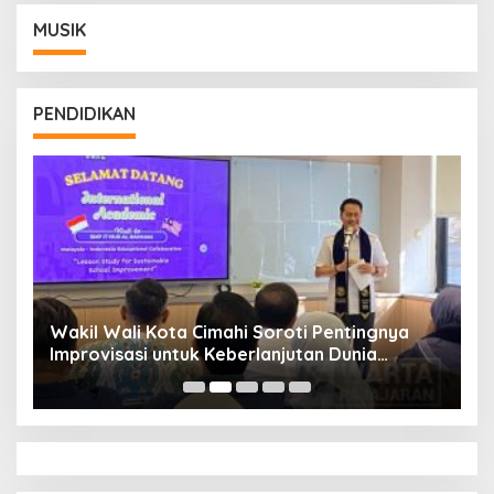
MUSIK
PENDIDIKAN
Wakil Wali Kota Cimahi Soroti Pentingnya
Y
Improvisasi untuk Keberlanjutan Dunia
S
Pendidikan
A