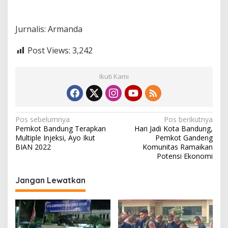
Jurnalis: Armanda
Post Views:
3,242
Ikuti Kami
N
Pos sebelumnya
Pos berikutnya
Pemkot Bandung Terapkan
Hari Jadi Kota Bandung,
a
Multiple Injeksi, Ayo Ikut
Pemkot Gandeng
v
BIAN 2022
Komunitas Ramaikan
Potensi Ekonomi
i
g
Jangan Lewatkan
a
s
i