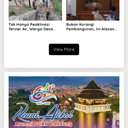
Tak Hanya Reaktivasi
Bukan Kurangi
Tersier Air, Warga Desa
Pembangunan, Ini Alasan
Ciburuy Inginkan Jalan
Pemkot Cimahi Lakukan
Alternatif di Padalarang
Pengurangan Belanja
Daerah
View More