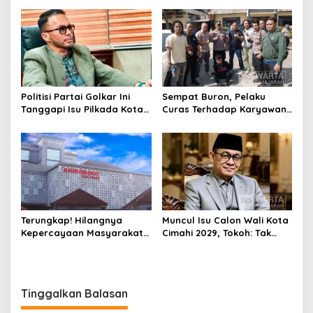
Pembinaan
Kasus Narkoba
Politisi Partai Golkar Ini
Sempat Buron, Pelaku
Tanggapi Isu Pilkada Kota
Curas Terhadap Karyawan
Cimahi 2029: Terlalu Dini
Pabrik di Majalaya Berhasil
Ditangkap Polisi
Terungkap! Hilangnya
Muncul Isu Calon Wali Kota
Kepercayaan Masyarakat
Cimahi 2029, Tokoh: Tak
Latarbelakangi Rencana
Cukup Hanya Bermodal
Rebranding RSUD Cibabat
Legitimasi Parpol
Tinggalkan Balasan