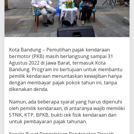
a
m
a
d
a
n
B
e
b
Kota Bandung – Pemutihan pajak kendaraan
a
bermotor (PKB) masih berlangsung sampai 31
s
T
Agustus 2022 di Jawa Barat, termasuk Kota
u
Bandung. Program ini bertujuan untuk membantu
n
pemilik kendaraan menuntaskan kewajiban hanya
g
dengan membayar pajak pokok tahun ini, tanpa
g
dikenakan denda.
a
k
a
Namun, ada beberapa syarat yang harus dipenuhi
n
oleh pemilik kendaraan, di antaranya wajib memiliki
K
STNK, KTP, BPKB, bukti cek fisik kendaraan dan
e
untuk pembayaran pajak tahunan.
l
i
m
Kepala Pusat Pengelolaan Pendapatan Daerah