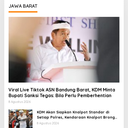
JAWA BARAT
Viral Live Tiktok ASN Bandung Barat, KDM Minta
Bupati Sanksi Tegas: Bila Perlu Pemberhentian
8 Agustus 2026
KDM Akan Siapkan Knalpot Standar di
Setiap Polres, Kendaraan Knalpot Brong
Tertangkap Langsung Ganti
8 Agustus 2026