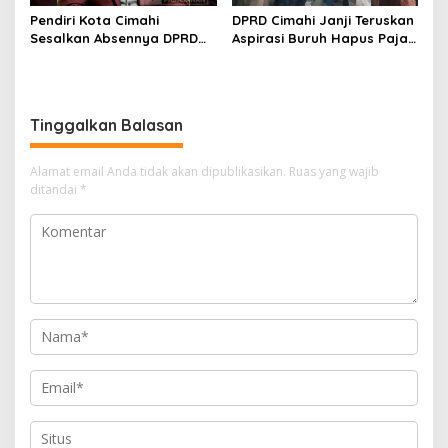
Pendiri Kota Cimahi
DPRD Cimahi Janji Teruskan
Sesalkan Absennya DPRD
Aspirasi Buruh Hapus Pajak
dalam Dialog Pembahasan
Penghasilan ke Presiden
Rebranding RSUD Cibabat
dan DPR
Tinggalkan Balasan
Alamat email Anda tidak akan dipublikasikan.
Ruas yang wajib
ditandai
*