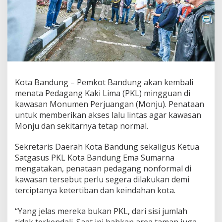
e
m
b
a
l
i
T
a
t
Kota Bandung – Pemkot Bandung akan kembali
a
menata Pedagang Kaki Lima (PKL) mingguan di
P
K
kawasan Monumen Perjuangan (Monju). Penataan
L
untuk memberikan akses lalu lintas agar kawasan
M
Monju dan sekitarnya tetap normal.
o
n
Sekretaris Daerah Kota Bandung sekaligus Ketua
j
u
Satgasus PKL Kota Bandung Ema Sumarna
d
mengatakan, penataan pedagang nonformal di
a
kawasan tersebut perlu segera dilakukan demi
n
terciptanya ketertiban dan keindahan kota.
T
e
r
“Yang jelas mereka bukan PKL, dari sisi jumlah
t
tidak terkendali. Saat ini bahkan area taman juga