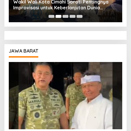
Wakil Wali Kota Cimahi Soroti Pentingnya
Y
Improvisasi untuk Keberlanjutan Dunia
S
Pendidikan
A
JAWA BARAT