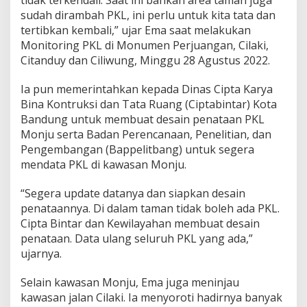
i
sudah dirambah PKL, ini perlu untuk kita tata dan
b
tertibkan kembali,” ujar Ema saat melakukan
k
Monitoring PKL di Monumen Perjuangan, Cilaki,
a
n
Citanduy dan Ciliwung, Minggu 28 Agustus 2022.
P
a
Ia pun memerintahkan kepada Dinas Cipta Karya
r
Bina Kontruksi dan Tata Ruang (Ciptabintar) Kota
k
Bandung untuk membuat desain penataan PKL
i
r
Monju serta Badan Perencanaan, Penelitian, dan
L
Pengembangan (Bappelitbang) untuk segera
i
mendata PKL di kawasan Monju.
a
r
“Segera update datanya dan siapkan desain
K
a
penataannya. Di dalam taman tidak boleh ada PKL.
w
Cipta Bintar dan Kewilayahan membuat desain
a
penataan. Data ulang seluruh PKL yang ada,”
s
ujarnya.
a
n
G
Selain kawasan Monju, Ema juga meninjau
a
kawasan jalan Cilaki. Ia menyoroti hadirnya banyak
s