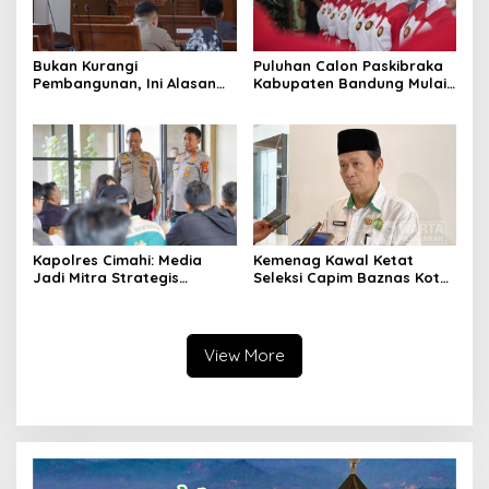
Bukan Kurangi
Puluhan Calon Paskibraka
Pembangunan, Ini Alasan
Kabupaten Bandung Mulai
Pemkot Cimahi Lakukan
Ikuti Pemusatan Latihan
Pengurangan Belanja
Daerah
Kapolres Cimahi: Media
Kemenag Kawal Ketat
Jadi Mitra Strategis
Seleksi Capim Baznas Kota
Bangun Kepercayaan
Cimahi: Kita Ingin
Publik
Komisioner Baznas
Berintegritas
View More