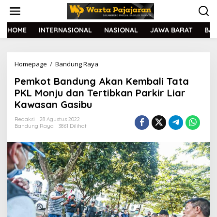
L
e
w
a
HOME
INTERNASIONAL
NASIONAL
JAWA BARAT
BA
t
i
k
Homepage
/
Bandung Raya
P
e
e
k
Pemkot Bandung Akan Kembali Tata
m
o
k
n
PKL Monju dan Tertibkan Parkir Liar
o
t
Kawasan Gasibu
t
e
B
n
Redaksi
28 Agustus 2022
a
Bandung Raya
3861 Dilihat
n
d
u
n
g
A
k
a
n
K