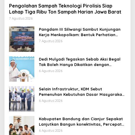
Pengolahan Sampah Teknologi Pirolisis Siap
Lahap Tiga Ribu Ton Sampah Harian Jawa Barat
7 Agustus 2026
Pangdam III Siliwangi Sambut Kunjungan
Kerja Menkopolkam: Bentuk Perhatian
Pemerintah
7 Agustus 2026
Dedi Mulyadi Tegaskan Sebab Aksi Begal
Tak Boleh Hanya Dikaitkan dengan
Ekonomi
6 Agustus 2026
Selain Infrastruktur, KDM Sebut
Pemenuhan Kebutuhan Dasar Masyarakat
Jadi Fokus APBD Jabar 2027
6 Agustus 2026
Kabupaten Bandung dan Cianjur Sepakat
Lanjutkan Bangun konektivitas, Percepat
Pertumbuhan Ekonomi Daerah
6 Agustus 2026