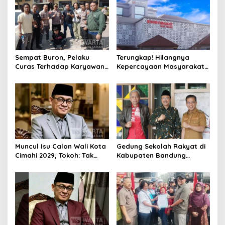
Sempat Buron, Pelaku
Terungkap! Hilangnya
Curas Terhadap Karyawan
Kepercayaan Masyarakat
Pabrik di Majalaya Berhasil
Latarbelakangi Rencana
Ditangkap Polisi
Rebranding RSUD Cibabat
Muncul Isu Calon Wali Kota
Gedung Sekolah Rakyat di
Cimahi 2029, Tokoh: Tak
Kabupaten Bandung
Cukup Hanya Bermodal
Dibangun Oktober 2026,
Legitimasi Parpol
Siap Tampung Dua Ribu
Siswa