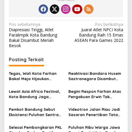
N
Pos sebelumnya
Pos berikutnya
Diapresiasi Tinggi, Atlet
Juara! Atlet NPCI Kota
a
Paralimpik Kota Bandung
Bandung Raih 15 Emas
v
Bakal Disambut Meriah
ASEAN Para Games 2022
Besok
i
g
Posting Terkait
a
s
Tegas, Wali Kota Farhan
Reaktivasi Bandara Husein
Bakal Meja Hijaukan
Sastranegara Disambut
i
Penebang Pohon di Jalan
Delapan Rute Baru Super
p
Riau
Air Jet
Lewat Asia Africa Festival,
Begini Respon Farhan Atas
Kota Bandung Jaga
Pengakuan Erwin Tak
o
Semangat Perjuangan
Dilibatkan dalam
s
Global
Pemerintahan
Pemkot Bandung Sebut
Videotron Jalan Riau Jadi
Eksistensi Puluhan Sentra
Sasaran Penertiban Tata
Industri Jadi Penyumbang
Ruang Kota Bandung
PDRB Terbesar
Selesai Pembongkaran PKL
Puluhan Ribu Warga Jawa