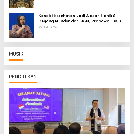
Kondisi Kesehatan Jadi Alasan Nanik S
Deyang Mundur dari BGN, Prabowo Tunjuk
Wamentan Sudaryono
22 Juli 2026
MUSIK
PENDIDIKAN