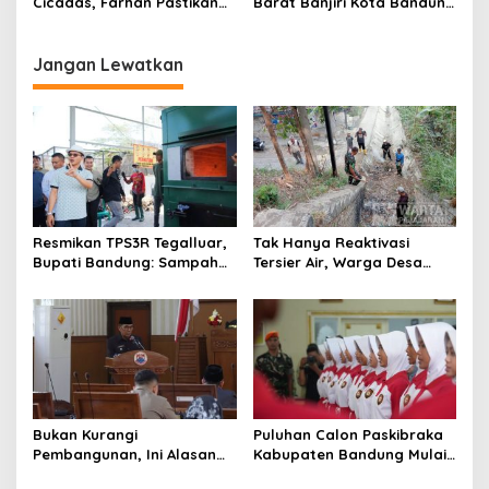
Cicadas, Farhan Pastikan
Barat Banjiri Kota Bandung
Segera Tata Infrastruktur
Saksikan Puncak
Dasar
Milangkala Tatar Sunda
Jangan Lewatkan
Resmikan TPS3R Tegalluar,
Tak Hanya Reaktivasi
Bupati Bandung: Sampah
Tersier Air, Warga Desa
Bukan Hanya Urusan
Ciburuy Inginkan Jalan
Pemerintah
Alternatif di Padalarang
Bukan Kurangi
Puluhan Calon Paskibraka
Pembangunan, Ini Alasan
Kabupaten Bandung Mulai
Pemkot Cimahi Lakukan
Ikuti Pemusatan Latihan