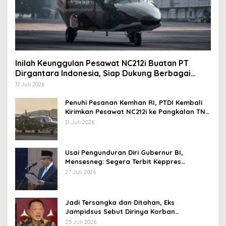
Inilah Keunggulan Pesawat NC212i Buatan PT
Dirgantara Indonesia, Siap Dukung Berbagai
Operasi TNI
31 Juli 2026
Penuhi Pesanan Kemhan RI, PTDI Kembali
Kirimkan Pesawat NC212i ke Pangkalan TNI
AU
31 Juli 2026
Usai Pengunduran Diri Gubernur BI,
Mensesneg: Segera Terbit Keppres
Pemberhentian dengan Hormat
27 Juli 2026
Jadi Tersangka dan Ditahan, Eks
Jampidsus Sebut Dirinya Korban
Kriminalisasi
25 Juli 2026