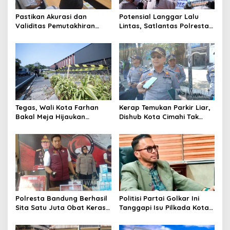
Pastikan Akurasi dan
Potensial Langgar Lalu
Validitas Pemutakhiran
Lintas, Satlantas Polresta
Data Parpol, Bawaslu Kota
Bandung Tindak Ribuan
Cimahi Lakukan
Motor Berknalpot Brong
Pengawasan
Tegas, Wali Kota Farhan
Kerap Temukan Parkir Liar,
Bakal Meja Hijaukan
Dishub Kota Cimahi Tak
Penebang Pohon di Jalan
Henti Lakukan Edukasi dan
Riau
Pembinaan
Polresta Bandung Berhasil
Politisi Partai Golkar Ini
Sita Satu Juta Obat Keras
Tanggapi Isu Pilkada Kota
Serta Ungkap Ratusan
Cimahi 2029: Terlalu Dini
Kasus Narkoba