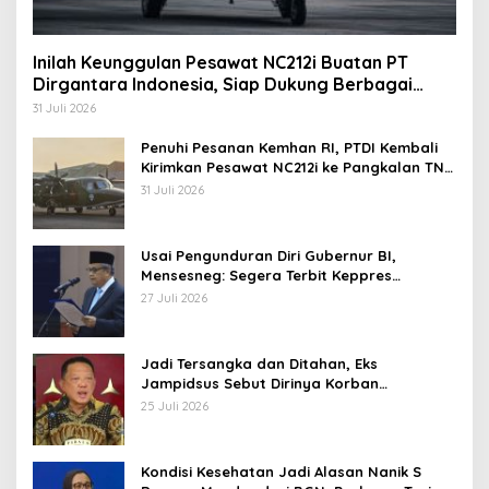
Inilah Keunggulan Pesawat NC212i Buatan PT
Dirgantara Indonesia, Siap Dukung Berbagai
Operasi TNI
31 Juli 2026
Penuhi Pesanan Kemhan RI, PTDI Kembali
Kirimkan Pesawat NC212i ke Pangkalan TNI
AU
31 Juli 2026
Usai Pengunduran Diri Gubernur BI,
Mensesneg: Segera Terbit Keppres
Pemberhentian dengan Hormat
27 Juli 2026
Jadi Tersangka dan Ditahan, Eks
Jampidsus Sebut Dirinya Korban
Kriminalisasi
25 Juli 2026
Kondisi Kesehatan Jadi Alasan Nanik S