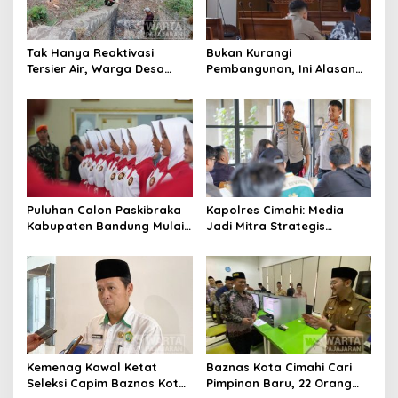
Tak Hanya Reaktivasi
Bukan Kurangi
Tersier Air, Warga Desa
Pembangunan, Ini Alasan
Ciburuy Inginkan Jalan
Pemkot Cimahi Lakukan
Alternatif di Padalarang
Pengurangan Belanja
Daerah
Puluhan Calon Paskibraka
Kapolres Cimahi: Media
Kabupaten Bandung Mulai
Jadi Mitra Strategis
Ikuti Pemusatan Latihan
Bangun Kepercayaan
Publik
Kemenag Kawal Ketat
Baznas Kota Cimahi Cari
Seleksi Capim Baznas Kota
Pimpinan Baru, 22 Orang