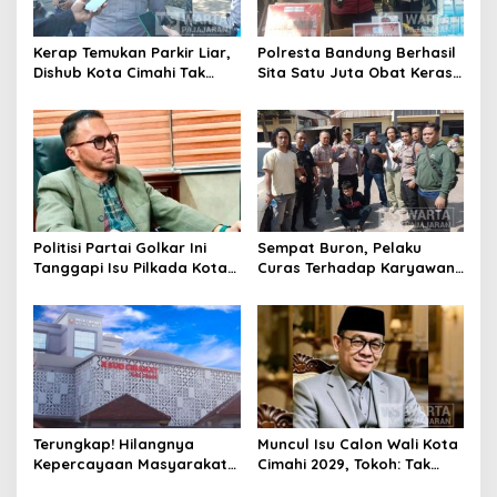
Kerap Temukan Parkir Liar,
Polresta Bandung Berhasil
Dishub Kota Cimahi Tak
Sita Satu Juta Obat Keras
Henti Lakukan Edukasi dan
Serta Ungkap Ratusan
Pembinaan
Kasus Narkoba
Politisi Partai Golkar Ini
Sempat Buron, Pelaku
Tanggapi Isu Pilkada Kota
Curas Terhadap Karyawan
Cimahi 2029: Terlalu Dini
Pabrik di Majalaya Berhasil
Ditangkap Polisi
Terungkap! Hilangnya
Muncul Isu Calon Wali Kota
Kepercayaan Masyarakat
Cimahi 2029, Tokoh: Tak
Latarbelakangi Rencana
Cukup Hanya Bermodal