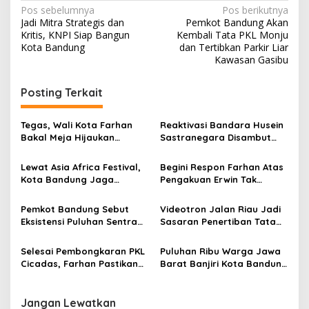
N
Pos sebelumnya
Pos berikutnya
Jadi Mitra Strategis dan
Pemkot Bandung Akan
a
Kritis, KNPI Siap Bangun
Kembali Tata PKL Monju
v
Kota Bandung
dan Tertibkan Parkir Liar
Kawasan Gasibu
i
g
Posting Terkait
a
s
Tegas, Wali Kota Farhan
Reaktivasi Bandara Husein
Bakal Meja Hijaukan
Sastranegara Disambut
i
Penebang Pohon di Jalan
Delapan Rute Baru Super
p
Riau
Air Jet
Lewat Asia Africa Festival,
Begini Respon Farhan Atas
Kota Bandung Jaga
Pengakuan Erwin Tak
o
Semangat Perjuangan
Dilibatkan dalam
s
Global
Pemerintahan
Pemkot Bandung Sebut
Videotron Jalan Riau Jadi
Eksistensi Puluhan Sentra
Sasaran Penertiban Tata
Industri Jadi Penyumbang
Ruang Kota Bandung
PDRB Terbesar
Selesai Pembongkaran PKL
Puluhan Ribu Warga Jawa
Cicadas, Farhan Pastikan
Barat Banjiri Kota Bandung
Segera Tata Infrastruktur
Saksikan Puncak
Dasar
Milangkala Tatar Sunda
Jangan Lewatkan