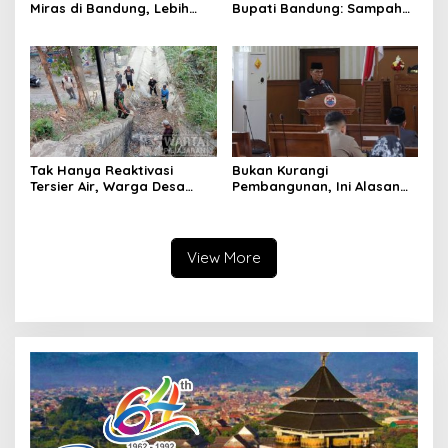
Miras di Bandung, Lebih
Bupati Bandung: Sampah
dari Enam Ribu Botol Disita
Bukan Hanya Urusan
Pemerintah
Tak Hanya Reaktivasi
Bukan Kurangi
Tersier Air, Warga Desa
Pembangunan, Ini Alasan
Ciburuy Inginkan Jalan
Pemkot Cimahi Lakukan
Alternatif di Padalarang
Pengurangan Belanja
Daerah
View More