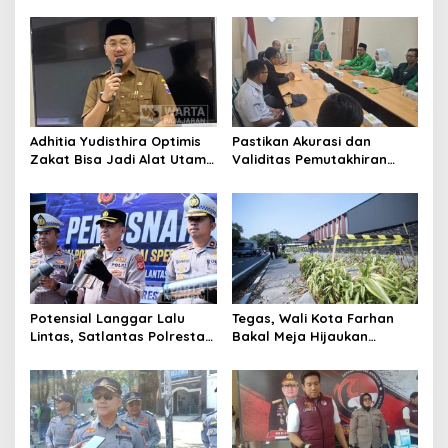
Cimahi: Kita Ingin
Ikuti Seleksi
Komisioner Baznas
Berintegritas
Adhitia Yudisthira Optimis
Pastikan Akurasi dan
Zakat Bisa Jadi Alat Utama
Validitas Pemutakhiran
Selesaikan Masalah Sosial
Data Parpol, Bawaslu Kota
Kota Cimahi
Cimahi Lakukan
Pengawasan
Potensial Langgar Lalu
Tegas, Wali Kota Farhan
Lintas, Satlantas Polresta
Bakal Meja Hijaukan
Bandung Tindak Ribuan
Penebang Pohon di Jalan
Motor Berknalpot Brong
Riau