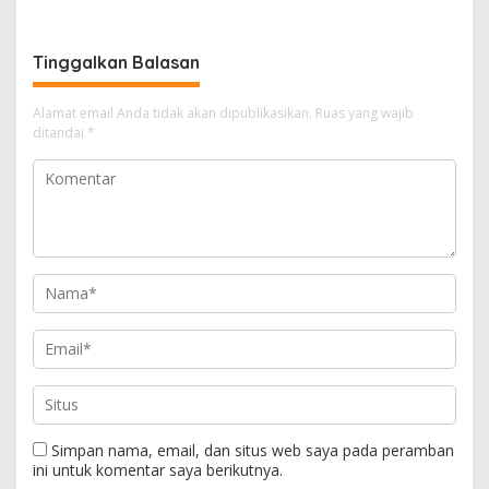
Rebranding RSUD Cibabat
Legitimasi Parpol
Tinggalkan Balasan
Alamat email Anda tidak akan dipublikasikan.
Ruas yang wajib
ditandai
*
Simpan nama, email, dan situs web saya pada peramban
ini untuk komentar saya berikutnya.