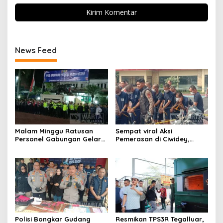
News Feed
Malam Minggu Ratusan
Sempat viral Aksi
Personel Gabungan Gelar
Pemerasan di Ciwidey,
Apel, Lanjut Patroli Skala
Polisi Tangkap Dua terduga
Besar Kabupaten Bandung
Pelaku
Polisi Bongkar Gudang
Resmikan TPS3R Tegalluar,