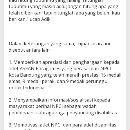
g
tubuhmu yang masih ada. Jangan hitung apa yang
B
telah diberikan, tapi hitunglah apa yang belum kau
a
berikan,” ucap Adik.
k
a
l
D
i
Dalam keterangan yang sama, tujuan acara ini
s
disebut antara lain:
a
m
b
1. Memberikan apresiasi dan penghargaan kepada
u
atlet ASEAN Paragames yang berasal dari NPCI
t
Kota Bandung yang telah meraih prestasi 15 medali
M
emas, 9 medali perak, dan 9 medali perunggu
e
r
untuk Indonesia.
i
a
2. Menyampaikan informasi/sosialisasi kepada
h
masyarakat perihal NPCI sebagai wadah
B
pembinaan olahraga raga penyandang disabilitas.
e
s
o
3. Memotivasi atlet NPCI dan para atlet disabilitas
k