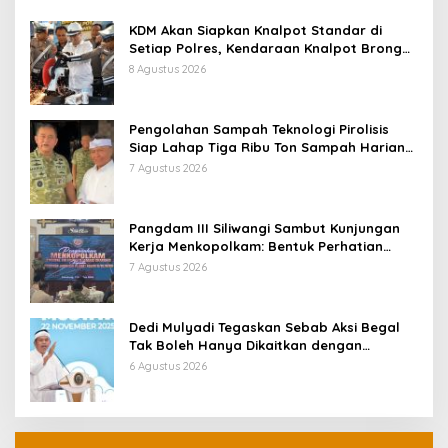
KDM Akan Siapkan Knalpot Standar di
Setiap Polres, Kendaraan Knalpot Brong
Tertangkap Langsung Ganti
8 Agustus 2026
Pengolahan Sampah Teknologi Pirolisis
Siap Lahap Tiga Ribu Ton Sampah Harian
Jawa Barat
7 Agustus 2026
Pangdam III Siliwangi Sambut Kunjungan
Kerja Menkopolkam: Bentuk Perhatian
Pemerintah
7 Agustus 2026
Dedi Mulyadi Tegaskan Sebab Aksi Begal
Tak Boleh Hanya Dikaitkan dengan
Ekonomi
6 Agustus 2026