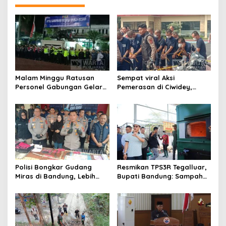
Malam Minggu Ratusan
Sempat viral Aksi
Personel Gabungan Gelar
Pemerasan di Ciwidey,
Apel, Lanjut Patroli Skala
Polisi Tangkap Dua terduga
Besar Kabupaten Bandung
Pelaku
Polisi Bongkar Gudang
Resmikan TPS3R Tegalluar,
Miras di Bandung, Lebih
Bupati Bandung: Sampah
dari Enam Ribu Botol Disita
Bukan Hanya Urusan
Pemerintah