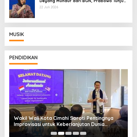
Deyang Mundur dari BGN, Prabowo Tunjuk
Wamentan Sudaryono
22 Juli 2026
MUSIK
PENDIDIKAN
Wakil Wali Kota Cimahi Soroti Pentingnya
Y
Improvisasi untuk Keberlanjutan Dunia
S
Pendidikan
A