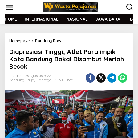
L
e
w
a
HOME
INTERNASIONAL
NASIONAL
JAWA BARAT
BA
t
i
k
Homepage
/
Bandung Raya
D
e
i
k
Diapresiasi Tinggi, Atlet Paralimpik
a
o
p
n
Kota Bandung Bakal Disambut Meriah
r
t
Besok
e
e
s
n
Redaksi
28 Agustus 2022
i
Bandung Raya
,
Olahraga
3169 Dilihat
a
s
i
T
i
n
g
g
i
,