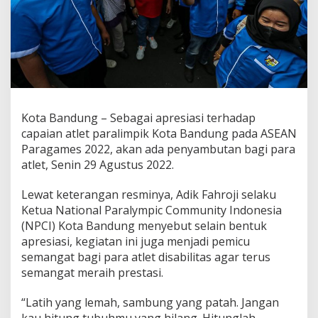
A
t
l
e
t
P
a
r
a
Kota Bandung – Sebagai apresiasi terhadap
l
capaian atlet paralimpik Kota Bandung pada ASEAN
i
m
Paragames 2022, akan ada penyambutan bagi para
p
atlet, Senin 29 Agustus 2022.
i
k
Lewat keterangan resminya, Adik Fahroji selaku
K
Ketua National Paralympic Community Indonesia
o
t
(NPCI) Kota Bandung menyebut selain bentuk
a
apresiasi, kegiatan ini juga menjadi pemicu
B
semangat bagi para atlet disabilitas agar terus
a
semangat meraih prestasi.
n
d
u
“Latih yang lemah, sambung yang patah. Jangan
n
kau hitung tubuhmu yang hilang. Hitunglah