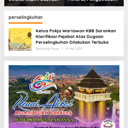
Kota Cimahi: Kita Ingin
Resmi Dimulai Awal
Komisioner Baznas
2027
Berintegritas
perselingkuhan
Ketua Pokja Wartawan KBB Sarankan
Klarifikasi Pejabat Atas Dugaan
Perselingkuhan Dilakukan Terbuka
Bandung Raya
|
14 Mei 2026
O
L
E
H
R
E
D
A
K
S
I