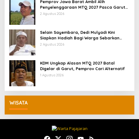
Pemprov Jawa Barat Ambil Alih
Penyelenggaraan MTQ 2027 Pasca Garut
Mundur Jadi Tuan Rumah
2 Agustus 2026
Selain Sayembara, Dedi Mulyadi Kini
Siapkan Hadiah Bagi Warga Sebarkan
Lokasi Penjualan Narkotika
2 Agustus 2026
KDM Ungkap Alasan MTQ 2027 Batal
Digelar di Garut, Pemprov Cari Alternatif
1 Agustus 2026
WISATA