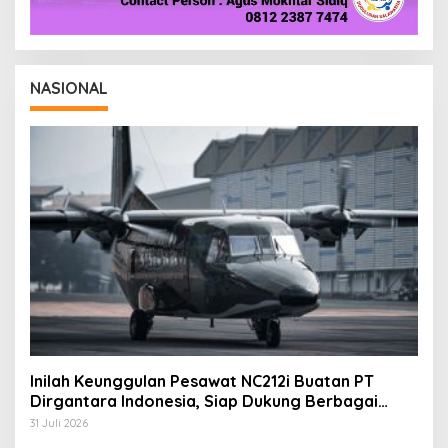
NASIONAL
Inilah Keunggulan Pesawat NC212i Buatan PT
Dirgantara Indonesia, Siap Dukung Berbagai
Operasi TNI
31 Juli 2026