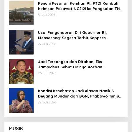
Penuhi Pesanan Kemhan RI, PTDI Kembali
Kirimkan Pesawat NC212i ke Pangkalan TNI
AU
31 Juli 2026
Usai Pengunduran Diri Gubernur BI,
Mensesneg: Segera Terbit Keppres
Pemberhentian dengan Hormat
27 Juli 2026
Jadi Tersangka dan Ditahan, Eks
Jampidsus Sebut Dirinya Korban
Kriminalisasi
25 Juli 2026
Kondisi Kesehatan Jadi Alasan Nanik S
Deyang Mundur dari BGN, Prabowo Tunjuk
Wamentan Sudaryono
22 Juli 2026
MUSIK