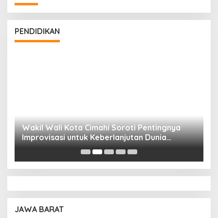
PENDIDIKAN
Wakil Wali Kota Cimahi Soroti Pentingnya
Y
Improvisasi untuk Keberlanjutan Dunia
S
Pendidikan
A
JAWA BARAT