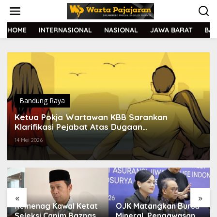
L
e
w
a
HOME
INTERNASIONAL
NASIONAL
JAWA BARAT
BA
t
i
k
e
k
o
n
t
Bandung Raya
e
Ketua Pokja Wartawan KBB Sarankan
n
Klarifikasi Pejabat Atas Dugaan
Perselingkuhan Dilakukan Terbuka
14 Mei 2026
«
»
Kemenag Kawal Ketat
OJK Matangkan Bursa
Seleksi Capim Baznas
Mineral, Pengawasan