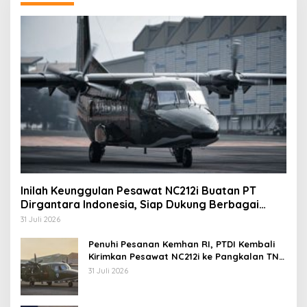
Inilah Keunggulan Pesawat NC212i Buatan PT
Dirgantara Indonesia, Siap Dukung Berbagai
Operasi TNI
31 Juli 2026
Penuhi Pesanan Kemhan RI, PTDI Kembali
Kirimkan Pesawat NC212i ke Pangkalan TNI
AU
31 Juli 2026