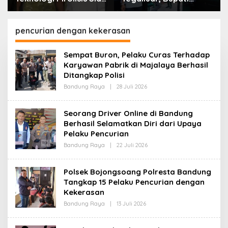
Lahap Tiga Ribu Ton
Bandung: Sampah
Sampah Harian Jawa
Bukan Hanya Urusan
Barat
Pemerintah
pencurian dengan kekerasan
Sempat Buron, Pelaku Curas Terhadap
Karyawan Pabrik di Majalaya Berhasil
Ditangkap Polisi
Bandung Raya
|
28 Juli 2026
O
L
E
H
Seorang Driver Online di Bandung
R
Berhasil Selamatkan Diri dari Upaya
E
D
Pelaku Pencurian
A
K
Bandung Raya
|
22 Juli 2026
O
S
L
I
E
H
Polsek Bojongsoang Polresta Bandung
R
Tangkap 15 Pelaku Pencurian dengan
E
D
Kekerasan
A
K
Bandung Raya
|
13 Juli 2026
O
S
L
I
E
H