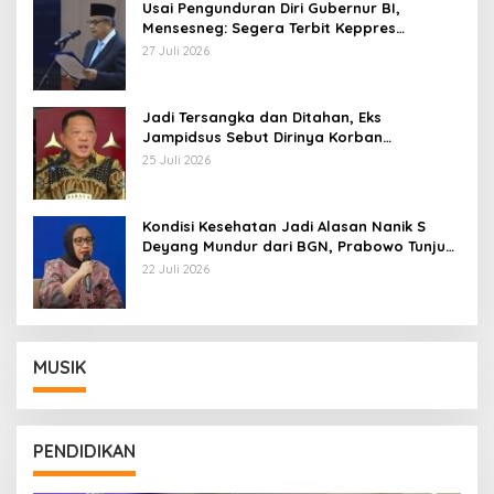
Usai Pengunduran Diri Gubernur BI,
Mensesneg: Segera Terbit Keppres
Pemberhentian dengan Hormat
27 Juli 2026
Jadi Tersangka dan Ditahan, Eks
Jampidsus Sebut Dirinya Korban
Kriminalisasi
25 Juli 2026
Kondisi Kesehatan Jadi Alasan Nanik S
Deyang Mundur dari BGN, Prabowo Tunjuk
Wamentan Sudaryono
22 Juli 2026
MUSIK
PENDIDIKAN