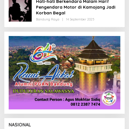
Hati-hati Berkendara Malam Hari!
R
Pengendara Motor di Kamojang Jadi
E
D
Korban Begal
A
K
Bandung Raya
|
14 September 2025
O
S
L
I
E
H
R
E
D
A
K
S
I
NASIONAL