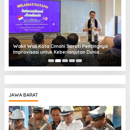
Wakil Wali Kota Cimahi Soroti Pentingnya
Y
Improvisasi untuk Keberlanjutan Dunia
S
Pendidikan
A
JAWA BARAT