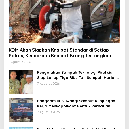
KDM Akan Siapkan Knalpot Standar di Setiap
Polres, Kendaraan Knalpot Brong Tertangkap
Langsung Ganti
8 Agustus 2026
Pengolahan Sampah Teknologi Pirolisis
Siap Lahap Tiga Ribu Ton Sampah Harian
Jawa Barat
7 Agustus 2026
Pangdam III Siliwangi Sambut Kunjungan
Kerja Menkopolkam: Bentuk Perhatian
Pemerintah
7 Agustus 2026