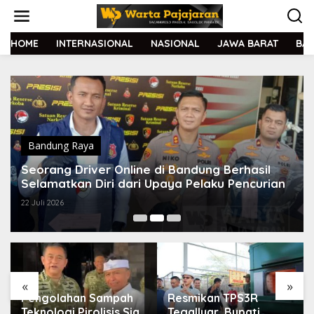
L
e
w
a
HOME
INTERNASIONAL
NASIONAL
JAWA BARAT
BA
t
i
k
e
k
o
n
t
Bandung Raya
e
Seorang Driver Online di Bandung Berhasil
n
Selamatkan Diri dari Upaya Pelaku Pencurian
22 Juli 2026
«
»
Pengolahan Sampah
Resmikan TPS3R
Teknologi Pirolisis Siap
Tegalluar, Bupati