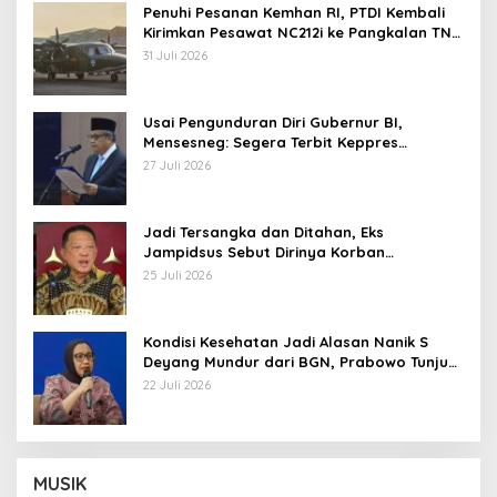
Penuhi Pesanan Kemhan RI, PTDI Kembali
Kirimkan Pesawat NC212i ke Pangkalan TNI
AU
31 Juli 2026
Usai Pengunduran Diri Gubernur BI,
Mensesneg: Segera Terbit Keppres
Pemberhentian dengan Hormat
27 Juli 2026
Jadi Tersangka dan Ditahan, Eks
Jampidsus Sebut Dirinya Korban
Kriminalisasi
25 Juli 2026
Kondisi Kesehatan Jadi Alasan Nanik S
Deyang Mundur dari BGN, Prabowo Tunjuk
Wamentan Sudaryono
22 Juli 2026
MUSIK