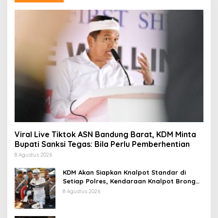
Viral Live Tiktok ASN Bandung Barat, KDM Minta
Bupati Sanksi Tegas: Bila Perlu Pemberhentian
8 Agustus 2026
KDM Akan Siapkan Knalpot Standar di
Setiap Polres, Kendaraan Knalpot Brong
Tertangkap Langsung Ganti
8 Agustus 2026