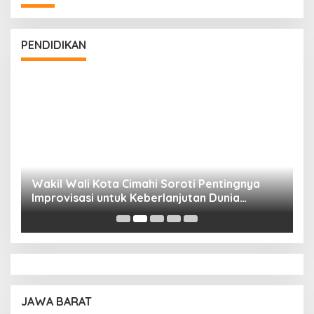
PENDIDIKAN
Wakil Wali Kota Cimahi Soroti Pentingnya
Y
Improvisasi untuk Keberlanjutan Dunia
S
Pendidikan
A
JAWA BARAT