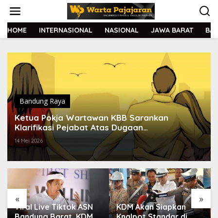
L
e
w
a
HOME
INTERNASIONAL
NASIONAL
JAWA BARAT
BA
t
i
k
e
k
o
n
t
Bandung Raya
e
Ketua Pokja Wartawan KBB Sarankan
n
Klarifikasi Pejabat Atas Dugaan
Perselingkuhan Dilakukan Terbuka
14 Mei 2026
«
»
Viral Live Tiktok ASN
KDM Akan Siapkan
Bandung Barat, KDM
Knalpot Standar di