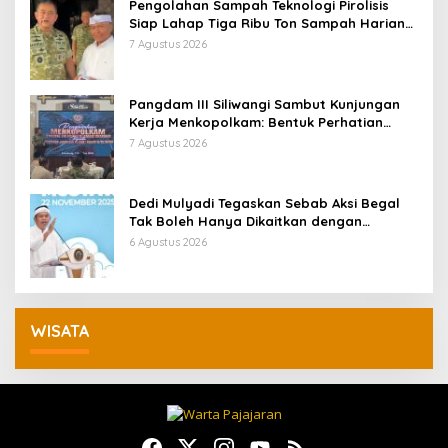
Pengolahan Sampah Teknologi Pirolisis
Siap Lahap Tiga Ribu Ton Sampah Harian
Jawa Barat
7 Agustus 2026
Pangdam III Siliwangi Sambut Kunjungan
Kerja Menkopolkam: Bentuk Perhatian
Pemerintah
7 Agustus 2026
Dedi Mulyadi Tegaskan Sebab Aksi Begal
Tak Boleh Hanya Dikaitkan dengan
Ekonomi
6 Agustus 2026
WISATA