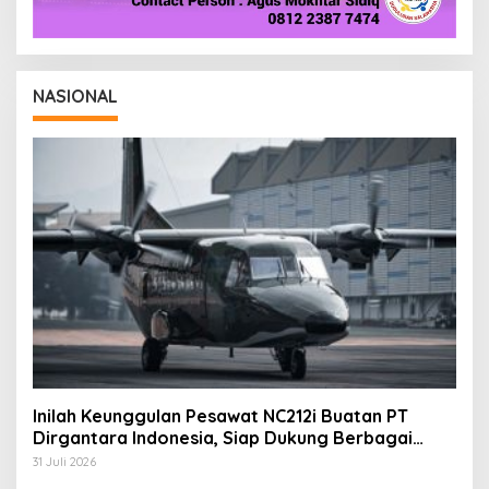
NASIONAL
Inilah Keunggulan Pesawat NC212i Buatan PT
Dirgantara Indonesia, Siap Dukung Berbagai
Operasi TNI
31 Juli 2026