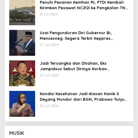
Penuhi Pesanan Kemhan RI, PTDI Kembali
Kirimkan Pesawat NC212i ke Pangkalan TNI
AU
31 Juli 2026
Usai Pengunduran Diri Gubernur BI,
Mensesneg: Segera Terbit Keppres
Pemberhentian dengan Hormat
27 Juli 2026
Jadi Tersangka dan Ditahan, Eks
Jampidsus Sebut Dirinya Korban
Kriminalisasi
25 Juli 2026
Kondisi Kesehatan Jadi Alasan Nanik S
Deyang Mundur dari BGN, Prabowo Tunjuk
Wamentan Sudaryono
22 Juli 2026
MUSIK