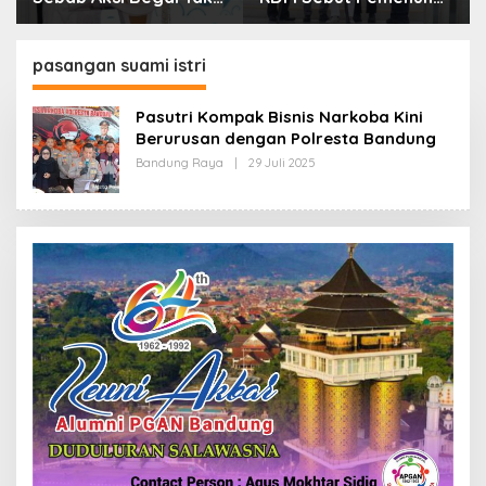
Boleh Hanya Dikaitkan
Kebutuhan Dasar
dengan Ekonomi
Masyarakat Jadi
Fokus APBD Jabar
pasangan suami istri
2027
Pasutri Kompak Bisnis Narkoba Kini
Berurusan dengan Polresta Bandung
Bandung Raya
|
29 Juli 2025
O
L
E
H
R
E
D
A
K
S
I