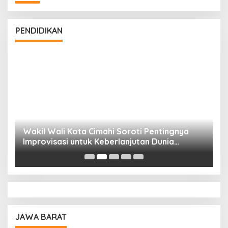
PENDIDIKAN
Wakil Wali Kota Cimahi Soroti Pentingnya
Y
Improvisasi untuk Keberlanjutan Dunia
S
Pendidikan
A
JAWA BARAT