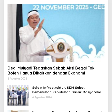
Dedi Mulyadi Tegaskan Sebab Aksi Begal Tak
Boleh Hanya Dikaitkan dengan Ekonomi
6 Agustus 2026
Selain Infrastruktur, KDM Sebut
Pemenuhan Kebutuhan Dasar Masyarakat
Jadi Fokus APBD Jabar 2027
6 Agustus 2026