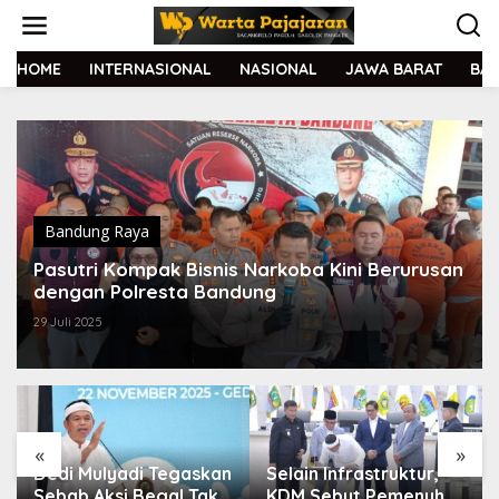
L
e
w
a
HOME
INTERNASIONAL
NASIONAL
JAWA BARAT
BA
t
i
k
e
k
o
n
t
Bandung Raya
e
Pasutri Kompak Bisnis Narkoba Kini Berurusan
n
dengan Polresta Bandung
29 Juli 2025
«
»
Dedi Mulyadi Tegaskan
Selain Infrastruktur,
Sebab Aksi Begal Tak
KDM Sebut Pemenuhan