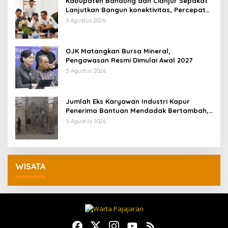
Kabupaten Bandung dan Cianjur Sepakat
Lanjutkan Bangun konektivitas, Percepat
Pertumbuhan Ekonomi Daerah
6 Agustus 2026
OJK Matangkan Bursa Mineral,
Pengawasan Resmi Dimulai Awal 2027
5 Agustus 2026
Jumlah Eks Karyawan Industri Kapur
Penerima Bantuan Mendadak Bertambah,
KDM: Kita Identifikasi
5 Agustus 2026
WISATA