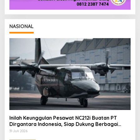
NASIONAL
Inilah Keunggulan Pesawat NC212i Buatan PT
Dirgantara Indonesia, Siap Dukung Berbagai
Operasi TNI
31 Juli 2026