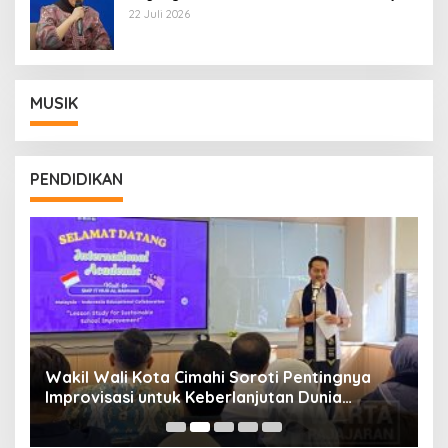
Wamentan Sudaryono
22 Juli 2026
MUSIK
PENDIDIKAN
Wakil Wali Kota Cimahi Soroti Pentingnya
Y
Improvisasi untuk Keberlanjutan Dunia
S
Pendidikan
A