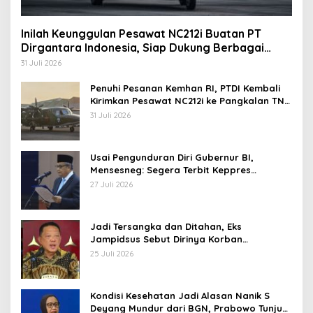
Inilah Keunggulan Pesawat NC212i Buatan PT
Dirgantara Indonesia, Siap Dukung Berbagai
Operasi TNI
31 Juli 2026
Penuhi Pesanan Kemhan RI, PTDI Kembali
Kirimkan Pesawat NC212i ke Pangkalan TNI
AU
31 Juli 2026
Usai Pengunduran Diri Gubernur BI,
Mensesneg: Segera Terbit Keppres
Pemberhentian dengan Hormat
27 Juli 2026
Jadi Tersangka dan Ditahan, Eks
Jampidsus Sebut Dirinya Korban
Kriminalisasi
25 Juli 2026
Kondisi Kesehatan Jadi Alasan Nanik S
Deyang Mundur dari BGN, Prabowo Tunjuk