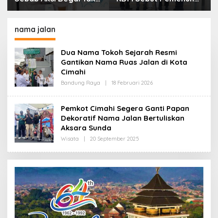
Boleh Hanya Dikaitkan
Kebutuhan Dasar
dengan Ekonomi
Masyarakat Jadi
Fokus APBD Jabar
nama jalan
2027
Dua Nama Tokoh Sejarah Resmi
Gantikan Nama Ruas Jalan di Kota
Cimahi
Bandung Raya
|
18 Februari 2026
O
L
E
H
Pemkot Cimahi Segera Ganti Papan
R
Dekoratif Nama Jalan Bertuliskan
E
D
Aksara Sunda
A
K
Wisata
|
20 September 2025
O
S
L
I
E
H
R
E
D
A
K
S
I