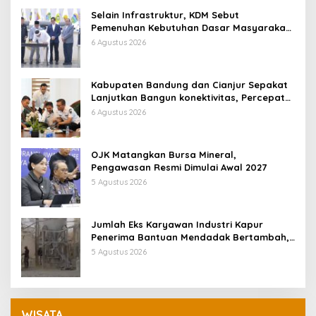
Selain Infrastruktur, KDM Sebut
Pemenuhan Kebutuhan Dasar Masyarakat
Jadi Fokus APBD Jabar 2027
6 Agustus 2026
Kabupaten Bandung dan Cianjur Sepakat
Lanjutkan Bangun konektivitas, Percepat
Pertumbuhan Ekonomi Daerah
6 Agustus 2026
OJK Matangkan Bursa Mineral,
Pengawasan Resmi Dimulai Awal 2027
5 Agustus 2026
Jumlah Eks Karyawan Industri Kapur
Penerima Bantuan Mendadak Bertambah,
KDM: Kita Identifikasi
5 Agustus 2026
WISATA