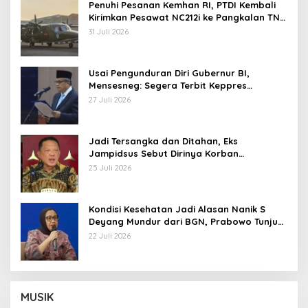
Penuhi Pesanan Kemhan RI, PTDI Kembali
Kirimkan Pesawat NC212i ke Pangkalan TNI
AU
31 Juli 2026
Usai Pengunduran Diri Gubernur BI,
Mensesneg: Segera Terbit Keppres
Pemberhentian dengan Hormat
27 Juli 2026
Jadi Tersangka dan Ditahan, Eks
Jampidsus Sebut Dirinya Korban
Kriminalisasi
25 Juli 2026
Kondisi Kesehatan Jadi Alasan Nanik S
Deyang Mundur dari BGN, Prabowo Tunjuk
Wamentan Sudaryono
22 Juli 2026
MUSIK