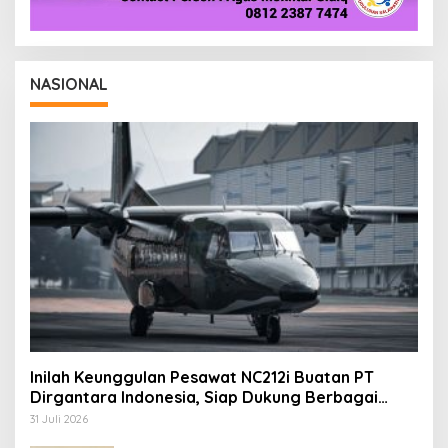
NASIONAL
Inilah Keunggulan Pesawat NC212i Buatan PT
Dirgantara Indonesia, Siap Dukung Berbagai
Operasi TNI
31 Juli 2026