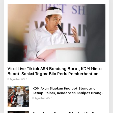
Viral Live Tiktok ASN Bandung Barat, KDM Minta
Bupati Sanksi Tegas: Bila Perlu Pemberhentian
8 Agustus 2026
KDM Akan Siapkan Knalpot Standar di
Setiap Polres, Kendaraan Knalpot Brong
Tertangkap Langsung Ganti
8 Agustus 2026