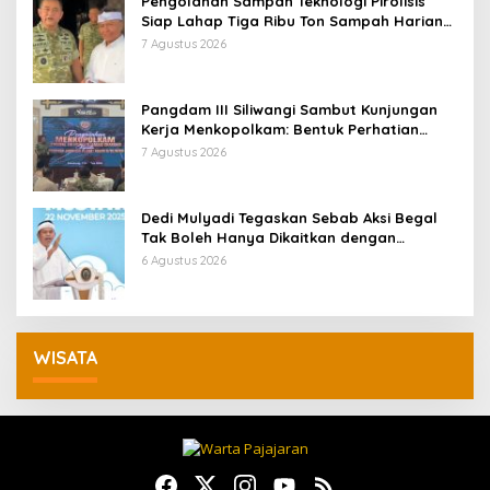
Pengolahan Sampah Teknologi Pirolisis
Siap Lahap Tiga Ribu Ton Sampah Harian
Jawa Barat
7 Agustus 2026
Pangdam III Siliwangi Sambut Kunjungan
Kerja Menkopolkam: Bentuk Perhatian
Pemerintah
7 Agustus 2026
Dedi Mulyadi Tegaskan Sebab Aksi Begal
Tak Boleh Hanya Dikaitkan dengan
Ekonomi
6 Agustus 2026
WISATA