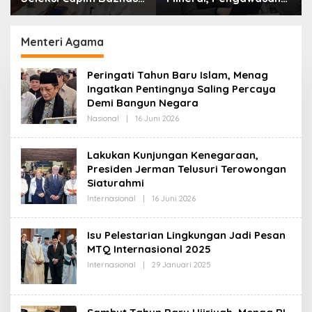
Kota Cimahi: Kita Ingin
Resmi Dimulai Awal
Komisioner Baznas
2027
Berintegritas
Menteri Agama
Peringati Tahun Baru Islam, Menag
Ingatkan Pentingnya Saling Percaya
Demi Bangun Negara
Nasional
|
16 Juni 2026
O
L
E
H
Lakukan Kunjungan Kenegaraan,
R
Presiden Jerman Telusuri Terowongan
E
D
Siaturahmi
A
K
Internasional
|
16 Juni 2026
O
S
L
I
E
H
Isu Pelestarian Lingkungan Jadi Pesan
R
MTQ Internasional 2025
E
D
Internasional
|
29 Januari 2025
O
A
L
K
E
S
H
I
R