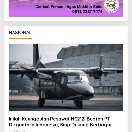
NASIONAL
Inilah Keunggulan Pesawat NC212i Buatan PT
Dirgantara Indonesia, Siap Dukung Berbagai
Operasi TNI
31 Juli 2026