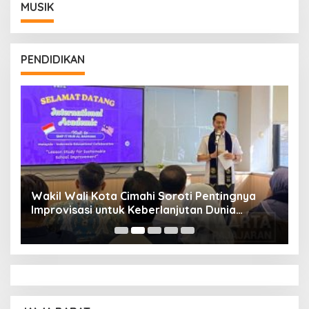
MUSIK
PENDIDIKAN
Wakil Wali Kota Cimahi Soroti Pentingnya
Y
Improvisasi untuk Keberlanjutan Dunia
S
Pendidikan
A