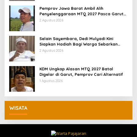
Pemprov Jawa Barat Ambil Alih
Penyelenggaraan MTQ 2027 Pasca Garut
Mundur Jadi Tuan Rumah
2 Agustus 2026
Selain Sayembara, Dedi Mulyadi Kini
Siapkan Hadiah Bagi Warga Sebarkan
Lokasi Penjualan Narkotika
2 Agustus 2026
KDM Ungkap Alasan MTQ 2027 Batal
Digelar di Garut, Pemprov Cari Alternatif
1 Agustus 2026
WISATA