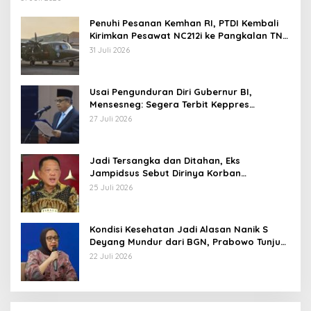
Penuhi Pesanan Kemhan RI, PTDI Kembali
Kirimkan Pesawat NC212i ke Pangkalan TNI
AU
31 Juli 2026
Usai Pengunduran Diri Gubernur BI,
Mensesneg: Segera Terbit Keppres
Pemberhentian dengan Hormat
27 Juli 2026
Jadi Tersangka dan Ditahan, Eks
Jampidsus Sebut Dirinya Korban
Kriminalisasi
25 Juli 2026
Kondisi Kesehatan Jadi Alasan Nanik S
Deyang Mundur dari BGN, Prabowo Tunjuk
Wamentan Sudaryono
22 Juli 2026