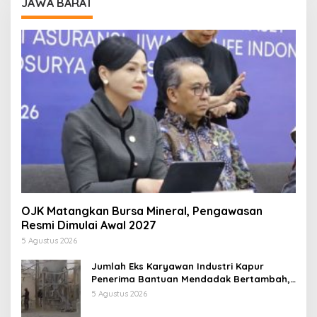
JAWA BARAT
OJK Matangkan Bursa Mineral, Pengawasan
Resmi Dimulai Awal 2027
5 Agustus 2026
Jumlah Eks Karyawan Industri Kapur
Penerima Bantuan Mendadak Bertambah,
KDM: Kita Identifikasi
5 Agustus 2026