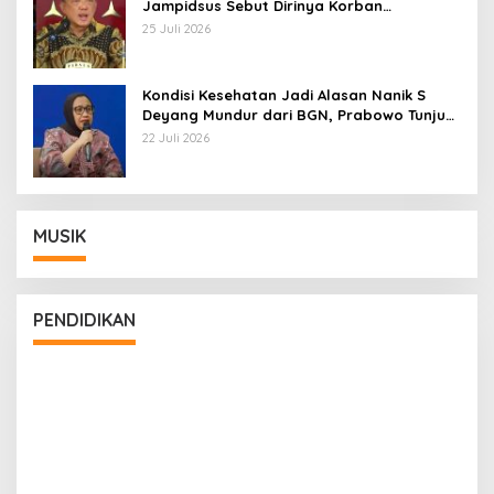
Jampidsus Sebut Dirinya Korban
Kriminalisasi
25 Juli 2026
Kondisi Kesehatan Jadi Alasan Nanik S
Deyang Mundur dari BGN, Prabowo Tunjuk
Wamentan Sudaryono
22 Juli 2026
MUSIK
PENDIDIKAN