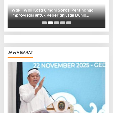
Wakil Wali Kota Cimahi Soroti Pentingnya
Y
Improvisasi untuk Keberlanjutan Dunia
S
Pendidikan
A
JAWA BARAT