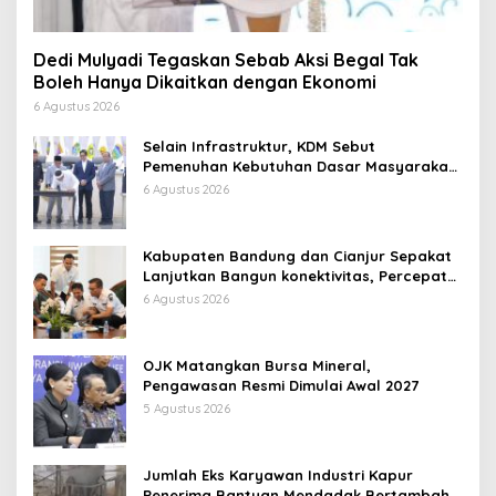
Dedi Mulyadi Tegaskan Sebab Aksi Begal Tak
Boleh Hanya Dikaitkan dengan Ekonomi
6 Agustus 2026
Selain Infrastruktur, KDM Sebut
Pemenuhan Kebutuhan Dasar Masyarakat
Jadi Fokus APBD Jabar 2027
6 Agustus 2026
Kabupaten Bandung dan Cianjur Sepakat
Lanjutkan Bangun konektivitas, Percepat
Pertumbuhan Ekonomi Daerah
6 Agustus 2026
OJK Matangkan Bursa Mineral,
Pengawasan Resmi Dimulai Awal 2027
5 Agustus 2026
Jumlah Eks Karyawan Industri Kapur
Penerima Bantuan Mendadak Bertambah,