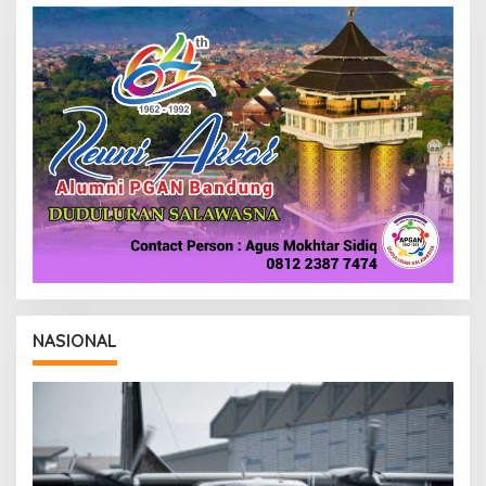
E
D
A
K
S
I
NASIONAL