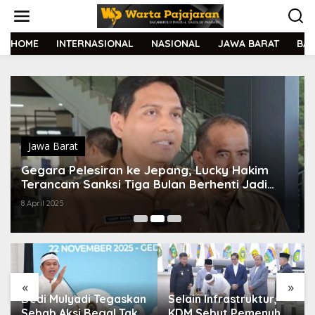
L
e
w
a
HOME
INTERNASIONAL
NASIONAL
JAWA BARAT
BA
t
i
k
e
k
o
n
t
Jawa Barat
e
Gegara Pelesiran ke Jepang, Lucky Hakim
n
Terancam Sanksi Tiga Bulan Berhenti Jadi
Bupati
8 April 2025
«
»
Dedi Mulyadi Tegaskan
Selain Infrastruktur,
Sebab Aksi Begal Tak
KDM Sebut Pemenuhan