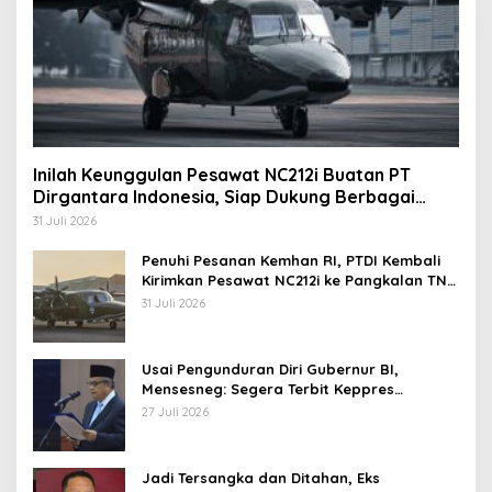
Inilah Keunggulan Pesawat NC212i Buatan PT
Dirgantara Indonesia, Siap Dukung Berbagai
Operasi TNI
31 Juli 2026
Penuhi Pesanan Kemhan RI, PTDI Kembali
Kirimkan Pesawat NC212i ke Pangkalan TNI
AU
31 Juli 2026
Usai Pengunduran Diri Gubernur BI,
Mensesneg: Segera Terbit Keppres
Pemberhentian dengan Hormat
27 Juli 2026
Jadi Tersangka dan Ditahan, Eks