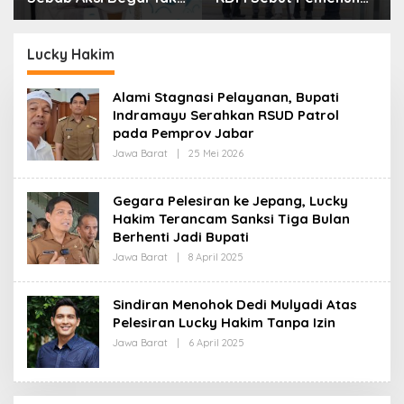
Boleh Hanya Dikaitkan
Kebutuhan Dasar
dengan Ekonomi
Masyarakat Jadi
Fokus APBD Jabar
Lucky Hakim
2027
Alami Stagnasi Pelayanan, Bupati
Indramayu Serahkan RSUD Patrol
pada Pemprov Jabar
Jawa Barat
|
25 Mei 2026
O
L
E
H
Gegara Pelesiran ke Jepang, Lucky
R
Hakim Terancam Sanksi Tiga Bulan
E
D
Berhenti Jadi Bupati
A
K
Jawa Barat
|
8 April 2025
O
S
L
I
E
H
Sindiran Menohok Dedi Mulyadi Atas
R
Pelesiran Lucky Hakim Tanpa Izin
E
D
Jawa Barat
|
6 April 2025
O
A
L
K
E
S
H
I
R