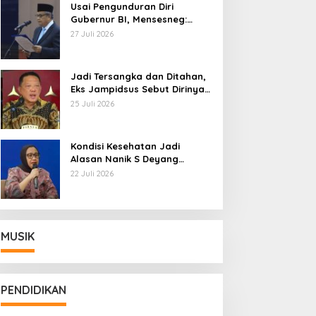
Usai Pengunduran Diri
Gubernur BI, Mensesneg:
Segera Terbit Keppres
27 Juli 2026
Pemberhentian dengan
Hormat
Jadi Tersangka dan Ditahan,
Eks Jampidsus Sebut Dirinya
Korban Kriminalisasi
25 Juli 2026
Kondisi Kesehatan Jadi
Alasan Nanik S Deyang
Mundur dari BGN, Prabowo
22 Juli 2026
Tunjuk Wamentan Sudaryono
MUSIK
PENDIDIKAN