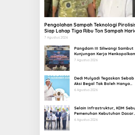
Pengolahan Sampah Teknologi Pirolisi
Siap Lahap Tiga Ribu Ton Sampah Hari
Jawa Barat
7 Agustus 2026
Pangdam III Siliwangi Sambut
Kunjungan Kerja Menkopolkam
Bentuk Perhatian Pemerintah
7 Agustus 2026
Dedi Mulyadi Tegaskan Sebab
Aksi Begal Tak Boleh Hanya
Dikaitkan dengan Ekonomi
6 Agustus 2026
Selain Infrastruktur, KDM Seb
Pemenuhan Kebutuhan Dasar
Masyarakat Jadi Fokus APBD
6 Agustus 2026
Jabar 2027