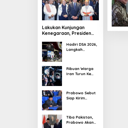
Lakukan Kunjungan
Kenegaraan, Presiden
Jerman Telusuri
Terowongan Siaturahmi
Hadiri DSA 2026,
Langkah
Strategis PTDI
Perkuat Kerja
Sama Bidang
Ribuan Warga
Pertahanan
Iran Turun Ke
dengan
Jalan Serukan
Malaysia
Pembalasan
Wafatnya
Prabowo Sebut
Khamenei
Siap Kirim
Delapan Ribu
Pasukan Dukung
Perdamaian
Tiba Pakistan,
Palestina
Prabowo Akan
Bahas