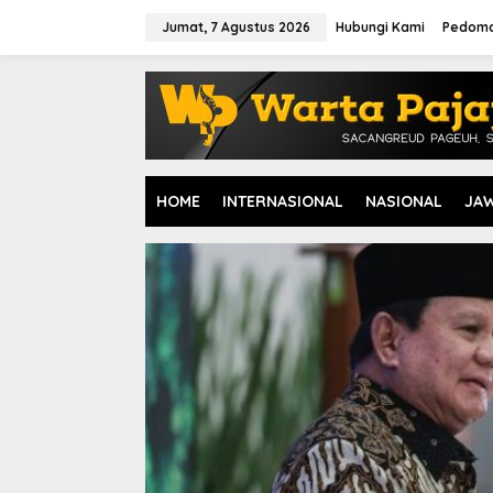
L
e
Jumat, 7 Agustus 2026
Hubungi Kami
Pedoma
w
a
t
i
k
e
k
o
HOME
INTERNASIONAL
NASIONAL
JA
n
t
e
n