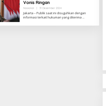
Vonis Ringan
Nasional
|
31 Desember 2024
O
L
Jakarta – Publik saat ini disuguhkan dengan
E
informasi terkait hukuman yang diterima
H
R
E
D
A
K
S
I