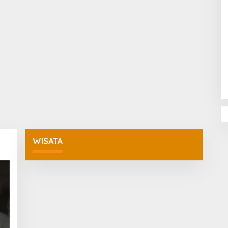
Penguatan Pendidikan Agama dan
Karakter Sekolah Nur Al Rahman
Bikin Sekolah di Malaysia Tertarik
Mempelajarinya
WISATA