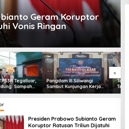
ubianto Geram Koruptor
tuhi Vonis Ringan
»
 III Siliwangi
Tak Hanya Reaktivasi
B
 Kunjungan Kerja
Tersier Air, Warga Desa
P
olkam: Bentuk
Ciburuy Inginkan Jalan
P
ian Pemerintah
Alternatif di Padalarang
P
D
or
Presiden Prabowo Subianto Geram
Koruptor Ratusan Triliun Dijatuhi