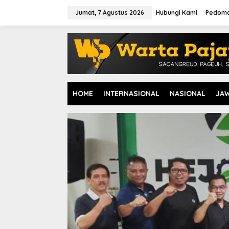
L
e
Jumat, 7 Agustus 2026
Hubungi Kami
Pedoma
w
a
t
i
k
e
k
o
HOME
INTERNASIONAL
NASIONAL
JA
n
t
e
n