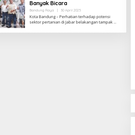
Banyak Bicara
Bandung Raya
|
30 April 2025
O
L
Kota Bandung – Perhatian terhadap potensi
E
sektor pertanian di Jabar belakangan tampak
H
R
E
D
A
K
S
I