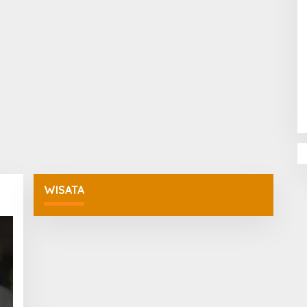
Penguatan Pendidikan Agama dan
Karakter Sekolah Nur Al Rahman
Bikin Sekolah di Malaysia Tertarik
Mempelajarinya
WISATA