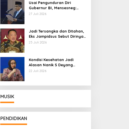
Usai Pengunduran Diri
Gubernur BI, Mensesneg:
Segera Terbit Keppres
27 Juli 2026
Pemberhentian dengan
Hormat
Jadi Tersangka dan Ditahan,
Eks Jampidsus Sebut Dirinya
Korban Kriminalisasi
25 Juli 2026
Kondisi Kesehatan Jadi
Alasan Nanik S Deyang
Mundur dari BGN, Prabowo
22 Juli 2026
Tunjuk Wamentan Sudaryono
MUSIK
PENDIDIKAN