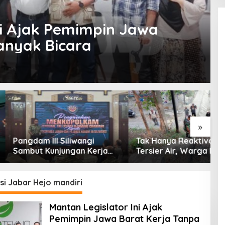
ni Ajak Pemimpin Jawa
anyak Bicara
»
 III Siliwangi
Tak Hanya Reaktivasi
B
 Kunjungan Kerja
Tersier Air, Warga Desa
P
olkam: Bentuk
Ciburuy Inginkan Jalan
P
ian Pemerintah
Alternatif di Padalarang
P
D
i Jabar Hejo mandiri
Mantan Legislator Ini Ajak
Pemimpin Jawa Barat Kerja Tanpa