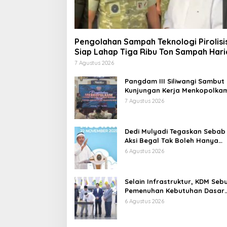
Pengolahan Sampah Teknologi Pirolisi
Siap Lahap Tiga Ribu Ton Sampah Hari
Jawa Barat
7 Agustus 2026
Pangdam III Siliwangi Sambut
Kunjungan Kerja Menkopolkam
Bentuk Perhatian Pemerintah
7 Agustus 2026
Dedi Mulyadi Tegaskan Sebab
Aksi Begal Tak Boleh Hanya
Dikaitkan dengan Ekonomi
6 Agustus 2026
Selain Infrastruktur, KDM Seb
Pemenuhan Kebutuhan Dasar
Masyarakat Jadi Fokus APBD
6 Agustus 2026
Jabar 2027