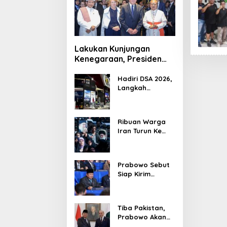
Lakukan Kunjungan
Kenegaraan, Presiden
Jerman Telusuri
Terowongan Siaturahmi
Hadiri DSA 2026,
Langkah
Strategis PTDI
Perkuat Kerja
Sama Bidang
Ribuan Warga
Pertahanan
Iran Turun Ke
dengan
Jalan Serukan
Malaysia
Pembalasan
Wafatnya
Prabowo Sebut
Khamenei
Siap Kirim
Delapan Ribu
Pasukan Dukung
Perdamaian
Tiba Pakistan,
Palestina
Prabowo Akan
Bahas