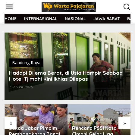
L
e
w
a
HOME
INTERNASIONAL
NASIONAL
JAWA BARAT
BA
t
i
k
e
k
o
n
t
Bandung Raya
e
Hadapi Dilema Berat, di Usia Hampir Seabad
n
Hotel Tjimahi Kini Ikhlas Dilepas
7 Januari 2026
«
»
Sekda Jabar Pimpim
Rencana PSSI Kota
Pembongkaran Bangli
Cimahi Gelar Liga