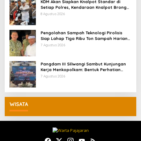
KDM Akan Siapkan Knalpot Standar di
Setiap Polres, Kendaraan Knalpot Brong
Tertangkap Langsung Ganti
8 Agustus 2026
Pengolahan Sampah Teknologi Pirolisis
Siap Lahap Tiga Ribu Ton Sampah Harian
Jawa Barat
7 Agustus 2026
Pangdam III Siliwangi Sambut Kunjungan
Kerja Menkopolkam: Bentuk Perhatian
Pemerintah
7 Agustus 2026
WISATA