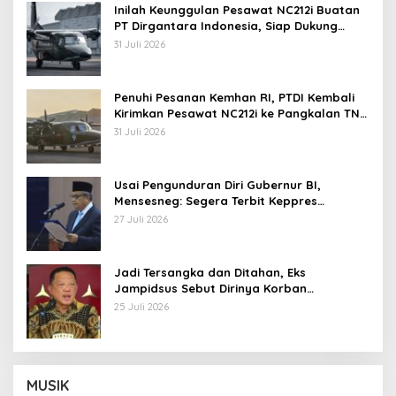
Inilah Keunggulan Pesawat NC212i Buatan
PT Dirgantara Indonesia, Siap Dukung
Berbagai Operasi TNI
31 Juli 2026
Penuhi Pesanan Kemhan RI, PTDI Kembali
Kirimkan Pesawat NC212i ke Pangkalan TNI
AU
31 Juli 2026
Usai Pengunduran Diri Gubernur BI,
Mensesneg: Segera Terbit Keppres
Pemberhentian dengan Hormat
27 Juli 2026
Jadi Tersangka dan Ditahan, Eks
Jampidsus Sebut Dirinya Korban
Kriminalisasi
25 Juli 2026
MUSIK