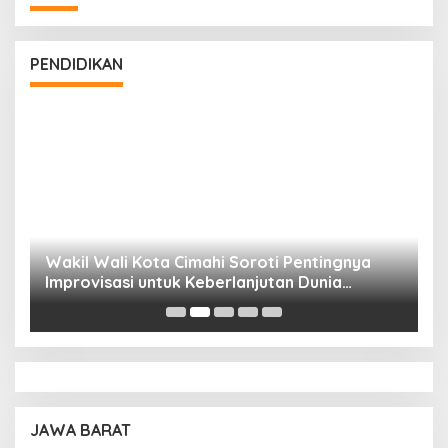
PENDIDIKAN
Wakil Wali Kota Cimahi Soroti Pentingnya
Y
Improvisasi untuk Keberlanjutan Dunia
S
Pendidikan
A
JAWA BARAT