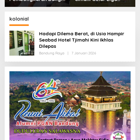
dan Penertiban PKL
Internasional 2026,
Kiaracondong
Empat Negara Asia
Siap Hadir
kolonial
Hadapi Dilema Berat, di Usia Hampir
Seabad Hotel Tjimahi Kini Ikhlas
Dilepas
Bandung Raya
|
7 Januari 2026
O
L
E
H
R
E
D
A
K
S
I