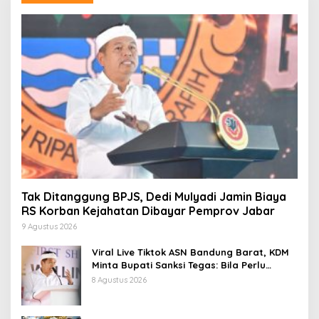
Tak Ditanggung BPJS, Dedi Mulyadi Jamin Biaya
RS Korban Kejahatan Dibayar Pemprov Jabar
9 Agustus 2026
Viral Live Tiktok ASN Bandung Barat, KDM
Minta Bupati Sanksi Tegas: Bila Perlu
Pemberhentian
8 Agustus 2026