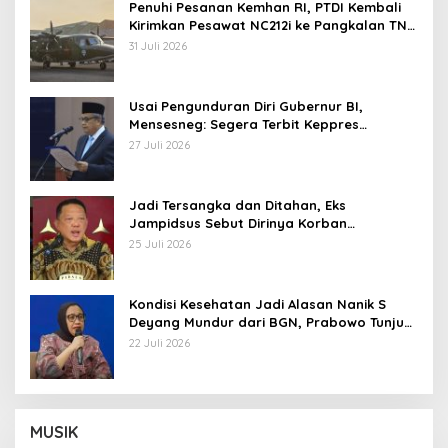
Penuhi Pesanan Kemhan RI, PTDI Kembali
Kirimkan Pesawat NC212i ke Pangkalan TNI
AU
31 Juli 2026
Usai Pengunduran Diri Gubernur BI,
Mensesneg: Segera Terbit Keppres
Pemberhentian dengan Hormat
27 Juli 2026
Jadi Tersangka dan Ditahan, Eks
Jampidsus Sebut Dirinya Korban
Kriminalisasi
25 Juli 2026
Kondisi Kesehatan Jadi Alasan Nanik S
Deyang Mundur dari BGN, Prabowo Tunjuk
Wamentan Sudaryono
22 Juli 2026
MUSIK