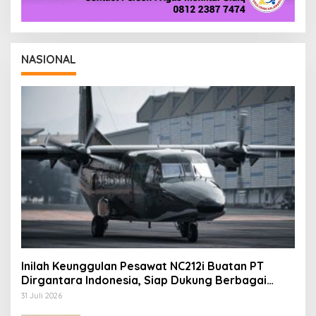
NASIONAL
Inilah Keunggulan Pesawat NC212i Buatan PT
Dirgantara Indonesia, Siap Dukung Berbagai
Operasi TNI
31 Juli 2026