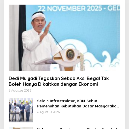
Dedi Mulyadi Tegaskan Sebab Aksi Begal Tak
Boleh Hanya Dikaitkan dengan Ekonomi
6 Agustus 2026
Selain Infrastruktur, KDM Sebut
Pemenuhan Kebutuhan Dasar Masyarakat
Jadi Fokus APBD Jabar 2027
6 Agustus 2026