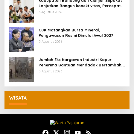
Kabupaten Bandung dan Cianjur Sepakat
Lanjutkan Bangun konektivitas, Percepat
Pertumbuhan Ekonomi Daerah
6 Agustus 2026
OJK Matangkan Bursa Mineral,
Pengawasan Resmi Dimulai Awal 2027
5 Agustus 2026
Jumlah Eks Karyawan Industri Kapur
Penerima Bantuan Mendadak Bertambah,
KDM: Kita Identifikasi
5 Agustus 2026
WISATA