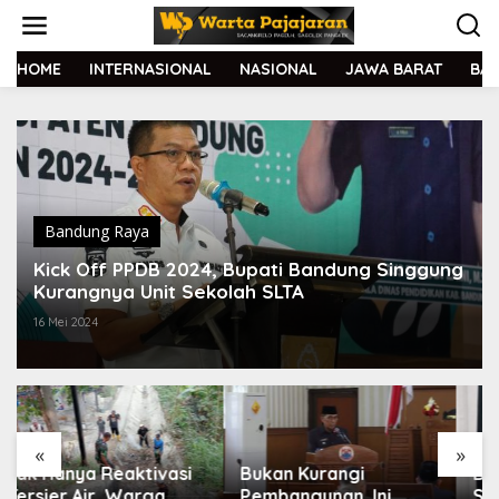
L
e
w
a
HOME
INTERNASIONAL
NASIONAL
JAWA BARAT
BA
t
i
k
e
k
o
n
t
Bandung Raya
e
Kick Off PPDB 2024, Bupati Bandung Singgung
n
Kurangnya Unit Sekolah SLTA
16 Mei 2024
«
»
Bukan Kurangi
Dedi Mulyadi Tegaskan
Pembangunan, Ini
Sebab Aksi Begal Tak