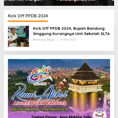
Alasan Pemkot Cimahi
Boleh Hanya Dikaitkan
Lakukan Pengurangan
dengan Ekonomi
Belanja Daerah
Kick Off PPDB 2024
Kick Off PPDB 2024, Bupati Bandung
Singgung Kurangnya Unit Sekolah SLTA
Bandung Raya
|
16 Mei 2024
O
L
E
H
R
E
D
A
K
S
I