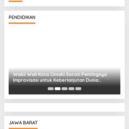
PENDIDIKAN
Wakil Wali Kota Cimahi Soroti Pentingnya
Y
Improvisasi untuk Keberlanjutan Dunia
S
Pendidikan
A
JAWA BARAT