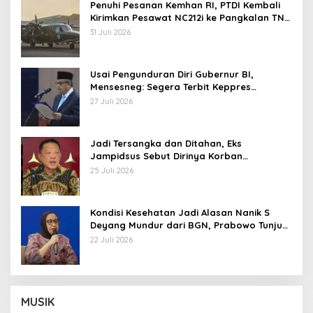
Penuhi Pesanan Kemhan RI, PTDI Kembali
Kirimkan Pesawat NC212i ke Pangkalan TNI
AU
31 Juli 2026
Usai Pengunduran Diri Gubernur BI,
Mensesneg: Segera Terbit Keppres
Pemberhentian dengan Hormat
27 Juli 2026
Jadi Tersangka dan Ditahan, Eks
Jampidsus Sebut Dirinya Korban
Kriminalisasi
25 Juli 2026
Kondisi Kesehatan Jadi Alasan Nanik S
Deyang Mundur dari BGN, Prabowo Tunjuk
Wamentan Sudaryono
22 Juli 2026
MUSIK