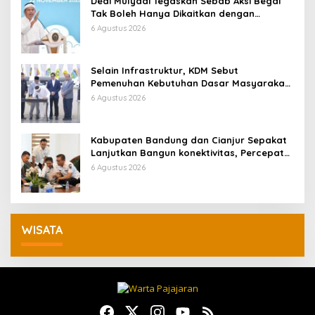
Dedi Mulyadi Tegaskan Sebab Aksi Begal
Tak Boleh Hanya Dikaitkan dengan
Ekonomi
6 Agustus 2026
Selain Infrastruktur, KDM Sebut
Pemenuhan Kebutuhan Dasar Masyarakat
Jadi Fokus APBD Jabar 2027
6 Agustus 2026
Kabupaten Bandung dan Cianjur Sepakat
Lanjutkan Bangun konektivitas, Percepat
Pertumbuhan Ekonomi Daerah
6 Agustus 2026
WISATA