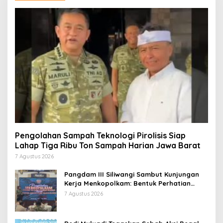
Pengolahan Sampah Teknologi Pirolisis Siap
Lahap Tiga Ribu Ton Sampah Harian Jawa Barat
7 Agustus 2026
Pangdam III Siliwangi Sambut Kunjungan
Kerja Menkopolkam: Bentuk Perhatian
Pemerintah
7 Agustus 2026