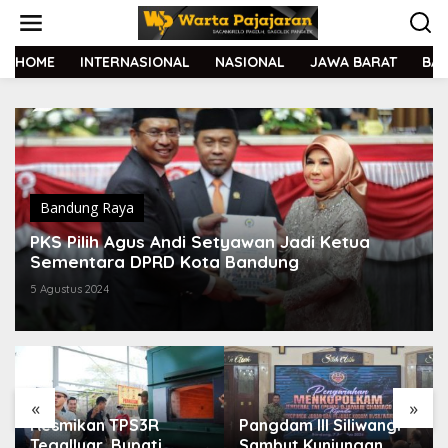
L
e
w
a
HOME
INTERNASIONAL
NASIONAL
JAWA BARAT
BA
t
i
k
e
k
o
n
t
Bandung Raya
e
PKS Pilih Agus Andi Setyawan Jadi Ketua
n
Sementara DPRD Kota Bandung
5 Agustus 2024
«
»
Resmikan TPS3R
Pangdam III Siliwangi
Tegalluar, Bupati
Sambut Kunjungan