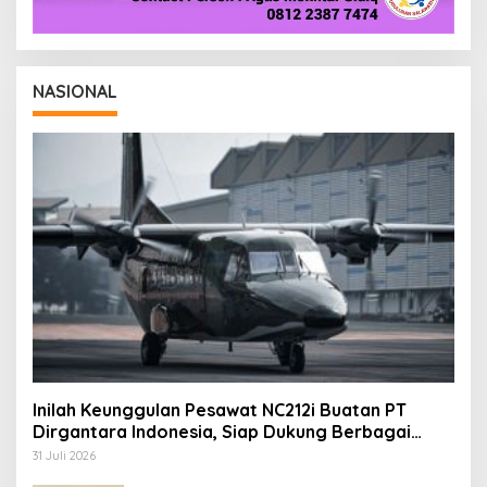
NASIONAL
Inilah Keunggulan Pesawat NC212i Buatan PT
Dirgantara Indonesia, Siap Dukung Berbagai
Operasi TNI
31 Juli 2026