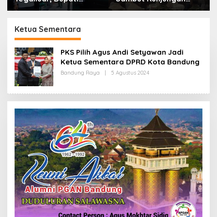
Bandung: Sampah
Kerja Menkopolkam:
Bukan Hanya Urusan
Bentuk Perhatian
Pemerintah
Pemerintah
Ketua Sementara
PKS Pilih Agus Andi Setyawan Jadi
Ketua Sementara DPRD Kota Bandung
Bandung Raya
|
5 Agustus 2024
O
L
E
H
R
E
D
A
K
S
I