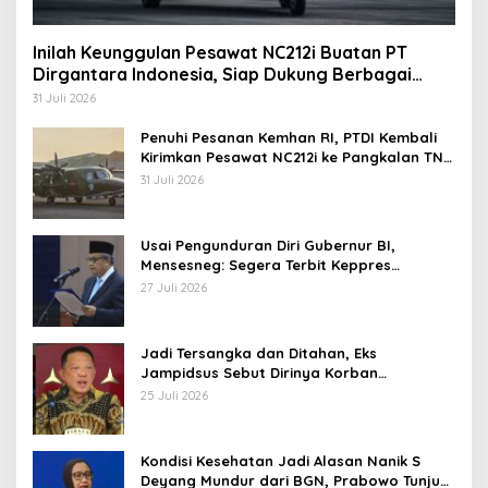
Inilah Keunggulan Pesawat NC212i Buatan PT
Dirgantara Indonesia, Siap Dukung Berbagai
Operasi TNI
31 Juli 2026
Penuhi Pesanan Kemhan RI, PTDI Kembali
Kirimkan Pesawat NC212i ke Pangkalan TNI
AU
31 Juli 2026
Usai Pengunduran Diri Gubernur BI,
Mensesneg: Segera Terbit Keppres
Pemberhentian dengan Hormat
27 Juli 2026
Jadi Tersangka dan Ditahan, Eks
Jampidsus Sebut Dirinya Korban
Kriminalisasi
25 Juli 2026
Kondisi Kesehatan Jadi Alasan Nanik S
Deyang Mundur dari BGN, Prabowo Tunjuk