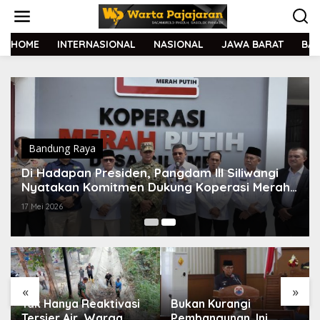
L
e
w
a
HOME
INTERNASIONAL
NASIONAL
JAWA BARAT
BA
t
i
k
e
k
o
n
t
Bandung Raya
e
Di Hadapan Presiden, Pangdam III Siliwangi
n
Nyatakan Komitmen Dukung Koperasi Merah
Putih
17 Mei 2026
«
»
Tak Hanya Reaktivasi
Bukan Kurangi
Tersier Air, Warga
Pembangunan, Ini