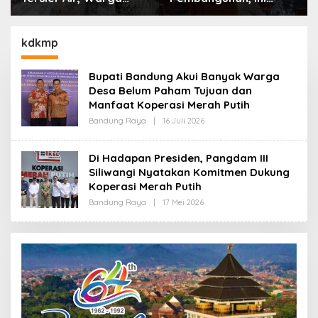
Desa Ciburuy Inginkan
Alasan Pemkot Cimahi
Jalan Alternatif di
Lakukan Pengurangan
Padalarang
Belanja Daerah
kdkmp
Bupati Bandung Akui Banyak Warga
Desa Belum Paham Tujuan dan
Manfaat Koperasi Merah Putih
Bandung Raya
|
16 Juli 2026
O
L
E
H
Di Hadapan Presiden, Pangdam III
R
Siliwangi Nyatakan Komitmen Dukung
E
D
Koperasi Merah Putih
A
K
Bandung Raya
|
17 Mei 2026
O
S
L
I
E
H
R
E
D
A
K
S
I