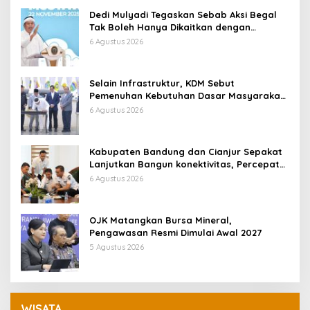
Dedi Mulyadi Tegaskan Sebab Aksi Begal
Tak Boleh Hanya Dikaitkan dengan
Ekonomi
6 Agustus 2026
Selain Infrastruktur, KDM Sebut
Pemenuhan Kebutuhan Dasar Masyarakat
Jadi Fokus APBD Jabar 2027
6 Agustus 2026
Kabupaten Bandung dan Cianjur Sepakat
Lanjutkan Bangun konektivitas, Percepat
Pertumbuhan Ekonomi Daerah
6 Agustus 2026
OJK Matangkan Bursa Mineral,
Pengawasan Resmi Dimulai Awal 2027
5 Agustus 2026
WISATA